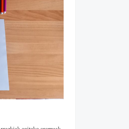
arrazkiak egiteko eremuak