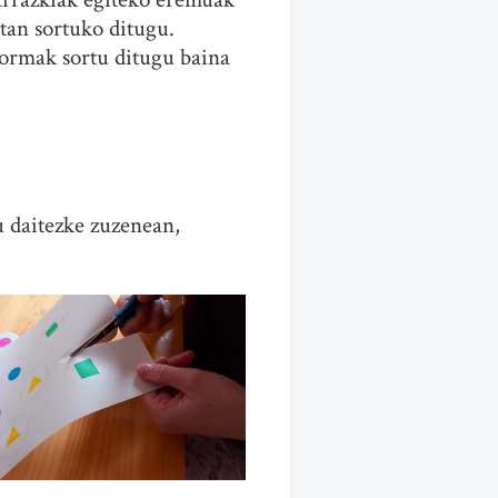
tan sortuko ditugu.
formak sortu ditugu baina
u daitezke zuzenean,