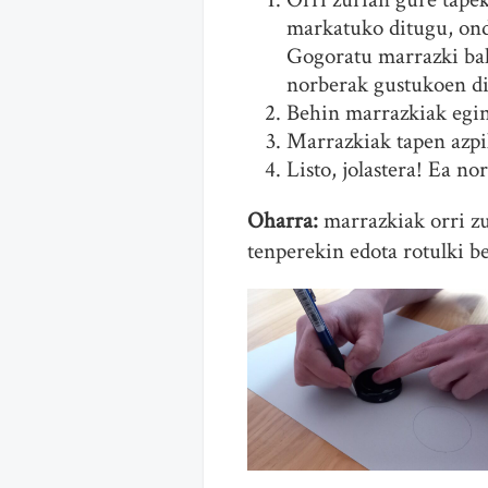
markatuko ditugu, ond
Gogoratu marrazki bak
norberak gustukoen di
Behin marrazkiak egi
Marrazkiak tapen azpik
Listo, jolastera! Ea n
Oharra:
marrazkiak orri zu
tenperekin edota rotulki be