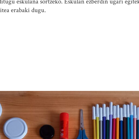
itugu eskulana sortzeko. Eskulan ezberdin ugari egit
gitea erabaki dugu.