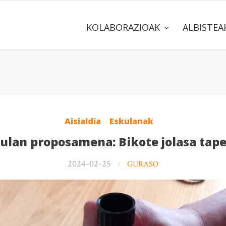
KOLABORAZIOAK
ALBISTE
Aisialdia
Eskulanak
ulan proposamena: Bikote jolasa tap
2024-02-25
GURASO