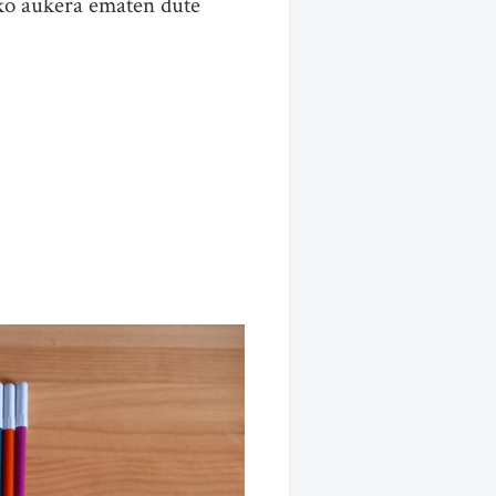
eko aukera ematen dute