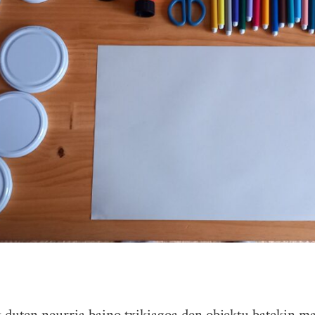
k duten neurria baino txikiagoa den objektu batekin m