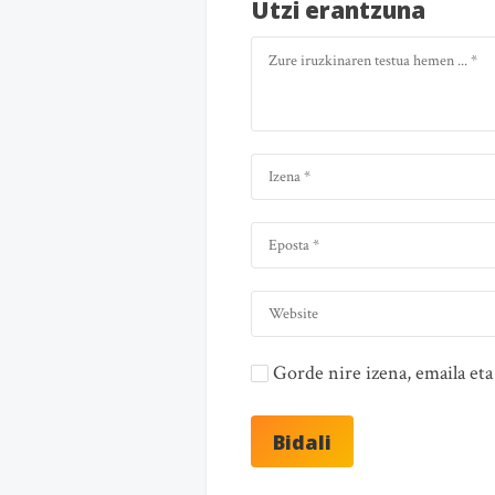
Utzi erantzuna
Gorde nire izena, emaila e