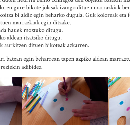
oren gure bikote jolasak izango dituen marrazkiak ber
oitza bi aldiz egin beharko dugula. Guk koloreak eta 
tuen marrazkiak egin ditzake.
nda hauek moztuko ditugu.
o aldean itsatsiko ditugu.
ork aurkitzen dituen bikoteak azkarren.
ri batean egin beharrean tapen azpiko aldean marrazt
reziekin adibidez.