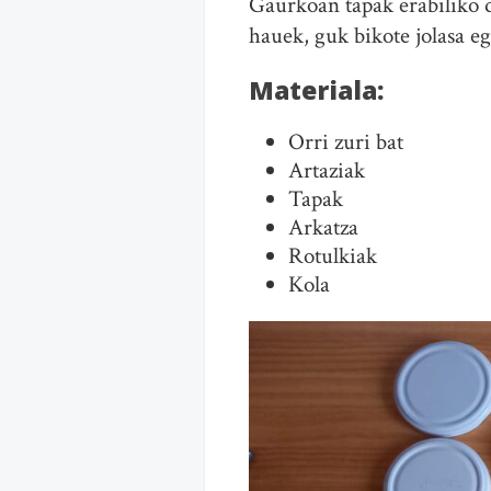
Gaurkoan tapak erabiliko d
hauek, guk bikote jolasa e
Materiala:
Orri zuri bat
Artaziak
Tapak
Arkatza
Rotulkiak
Kola