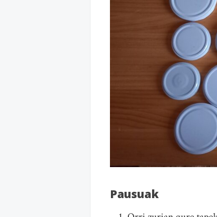
Pausuak
Orri zurian gure tape