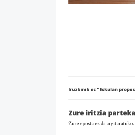
Iruzkinik ez "Eskulan propo
Zure iritzia partek
Zure eposta ez da argitaratuko