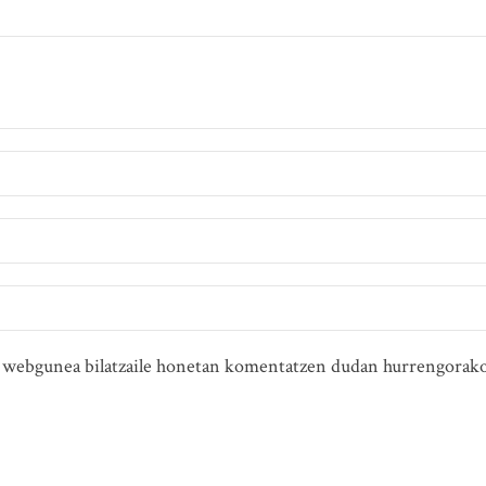
ta webgunea bilatzaile honetan komentatzen dudan hurrengorako