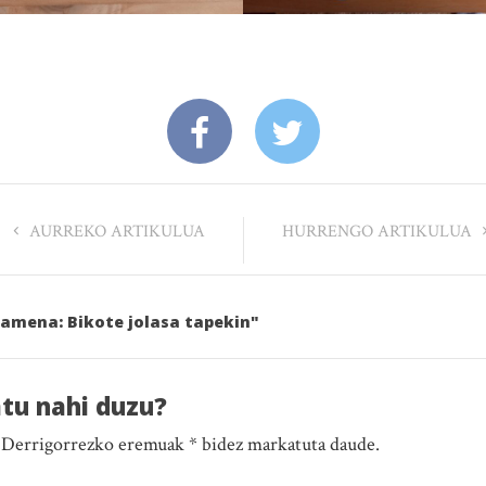
AURREKO ARTIKULUA
HURRENGO ARTIKULUA
samena: Bikote jolasa tapekin"
atu nahi duzu?
. Derrigorrezko eremuak * bidez markatuta daude.