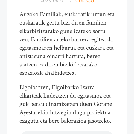
2023-06-04
GURASO
Auzoko Familiak, euskaratik urrun eta
euskaratik gertu bizi diren familien
elkarbizitzarako gune izateko sortu
zen. Familien arteko harrera egitea da
egitasmoaren helburua eta euskara eta
aniztasuna oinarri hartuta, berez
sortzen ez diren bizikidetzarako
espazioak ahalbidetzea.
Elgoibarren, Elgoibarko Izarra
elkarteak kudeatzen du egitasmoa eta
guk berau dinamizatzen duen Gorane
Ayestarekin hitz egin dugu proiektua
ezagutu eta bere balorazioa jasotzeko.