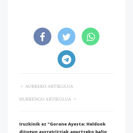
AURREKO ARTIKULUA
HURRENGO ARTIKULUA
Iruzkinik ez "Gorane Ayesta: Helduok
ditugun aurreiritziak apurtzeko balio