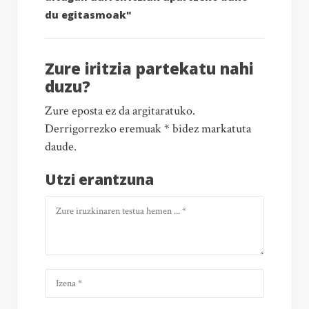
du egitasmoak"
Zure iritzia partekatu nahi
duzu?
Zure eposta ez da argitaratuko.
Derrigorrezko eremuak * bidez markatuta
daude.
Utzi erantzuna