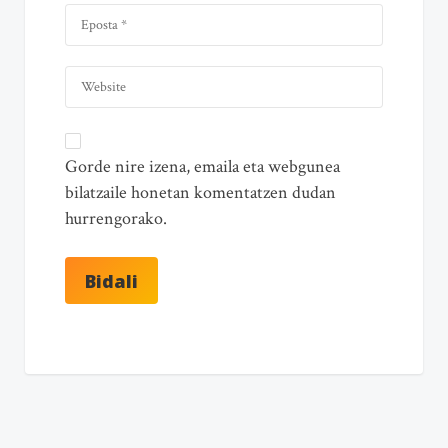
Gorde nire izena, emaila eta webgunea
bilatzaile honetan komentatzen dudan
hurrengorako.