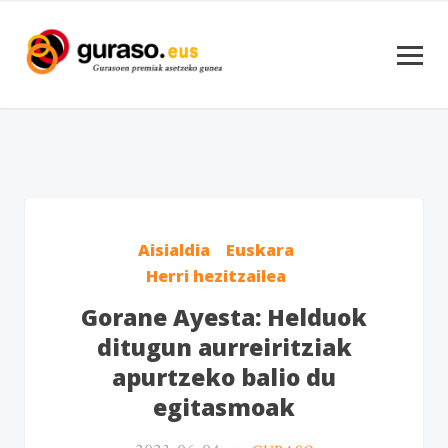
Aisialdia
Euskara
Herri hezitzailea
Gorane Ayesta: Helduok
ditugun aurreiritziak
apurtzeko balio du
egitasmoak