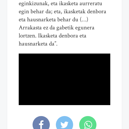
eginkizunak, eta ikasketa aurreratu
egin behar da; eta, ikasketak denbora
eta hausnarketa behar du (…)
Arrakasta ez da gabetik egunera
lortzen. Ikasketa denbora eta
hausnarketa da”.