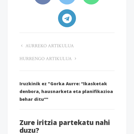
AURREKO ARTIKULUA
HURRENGO ARTIKULUA
Iruzkinik ez "Gorka Aurre: “Ikasketak
denbora, hausnarketa eta planifikazioa
behar ditu”"
Zure iritzia partekatu nahi
duzu?