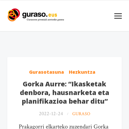
Gurasotasuna
Hezkuntza
Gorka Aurre: “Ikasketak
denbora, hausnarketa eta
planifikazioa behar ditu”
2022-12-24
GURASO
Prakagorri elkarteko zuzendari Gorka