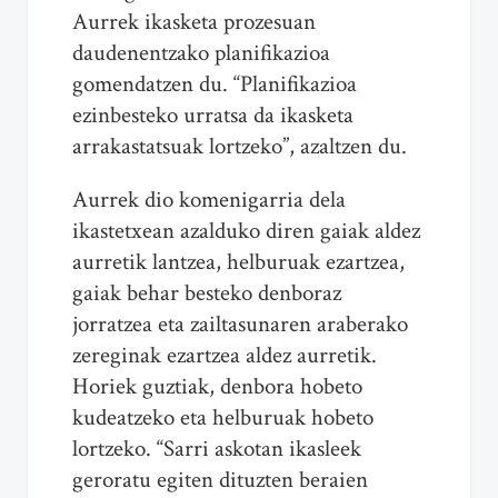
Aurrek ikasketa prozesuan
daudenentzako planifikazioa
gomendatzen du. “Planifikazioa
ezinbesteko urratsa da ikasketa
arrakastatsuak lortzeko”, azaltzen du.
Aurrek dio komenigarria dela
ikastetxean azalduko diren gaiak aldez
aurretik lantzea, helburuak ezartzea,
gaiak behar besteko denboraz
jorratzea eta zailtasunaren araberako
zereginak ezartzea aldez aurretik.
Horiek guztiak, denbora hobeto
kudeatzeko eta helburuak hobeto
lortzeko. “Sarri askotan ikasleek
geroratu egiten dituzten beraien