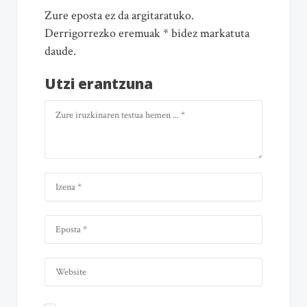
Zure eposta ez da argitaratuko.
Derrigorrezko eremuak * bidez markatuta
daude.
Utzi erantzuna