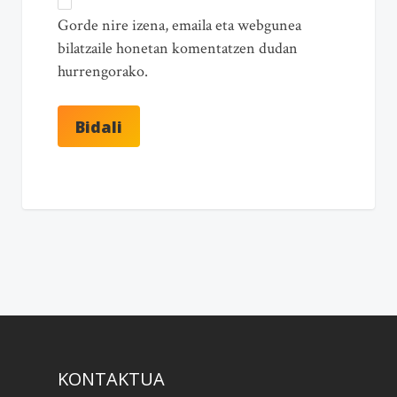
Gorde nire izena, emaila eta webgunea
bilatzaile honetan komentatzen dudan
hurrengorako.
KONTAKTUA