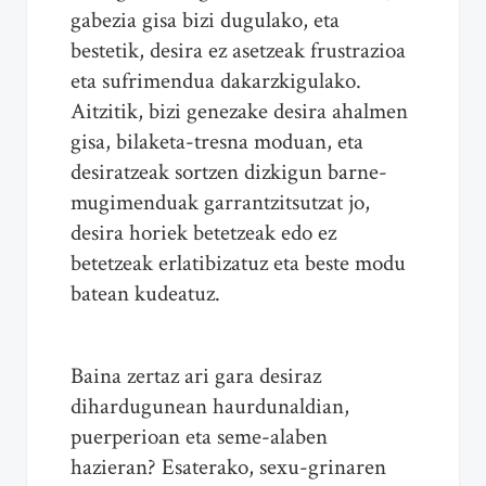
gabezia gisa bizi dugulako, eta
bestetik, desira ez asetzeak frustrazioa
eta sufrimendua dakarzkigulako.
Aitzitik, bizi genezake desira ahalmen
gisa, bilaketa-tresna moduan, eta
desiratzeak sortzen dizkigun barne-
mugimenduak garrantzitsutzat jo,
desira horiek betetzeak edo ez
betetzeak erlatibizatuz eta beste modu
batean kudeatuz.
Baina zertaz ari gara desiraz
dihardugunean haurdunaldian,
puerperioan eta seme-alaben
hazieran? Esaterako, sexu-grinaren