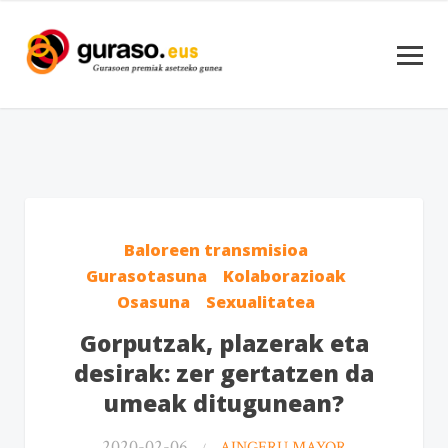
Baloreen transmisioa
Gurasotasuna
Kolaborazioak
Osasuna
Sexualitatea
Gorputzak, plazerak eta
desirak: zer gertatzen da
umeak ditugunean?
2020-02-06
AINGERU MAYOR