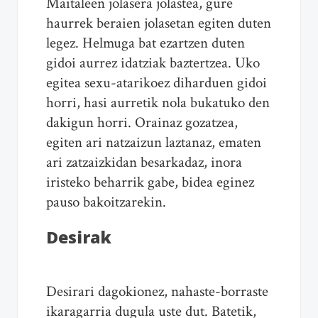
Maitaleen jolasera jolastea, gure
haurrek beraien jolasetan egiten duten
legez. Helmuga bat ezartzen duten
gidoi aurrez idatziak baztertzea. Uko
egitea sexu-atarikoez diharduen gidoi
horri, hasi aurretik nola bukatuko den
dakigun horri. Orainaz gozatzea,
egiten ari natzaizun laztanaz, ematen
ari zatzaizkidan besarkadaz, inora
iristeko beharrik gabe, bidea eginez
pauso bakoitzarekin.
Desirak
Desirari dagokionez, nahaste-borraste
ikaragarria dugula uste dut. Batetik,