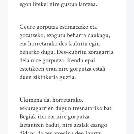
egon liteke: nire gustua lantzea.
Geure gorputza estimatzeko eta
gozatzeko, ezagutu beharra daukagu,
eta horretarako des-kubritu egin
beharko dugu. Des-kubritu zoragarria
dela nire gorputza. Kendu epai
estetikoen eran nire gorputza estali
duen zikinkeria guztia.
Ukimena da, horretarako,
eskuragarrien dugun tresnatariko bat.
Begiak itxi eta nire gorputza
laztantzen badut, nire azalak esango
didana da zer atsegina den igurtzi