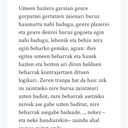
Umeen haziera garaian geure
gorputzei gertatzen zaienari buruz
hausnartu nahi badugu, geure plazerei
eta geure desirei buruz gogoeta egin
nahi badugu, lehenik eta behin zera
egin beharko genuke, agian: ihes
egitea umeen beharrak eta hauek
hazten eta hezten ari diren helduen
beharrak kontrajartzen dituen
logikari. Zeren tranpa bat da hau: nik
zu zaintzeko nire burua zaintzeari
uzten badiot, zure beharrak asetzeko
nireak ase gabe uzten baditut, nire
beharrak asegabe badaude…, nekez –
eta neke handiarekin– zaindu ahal