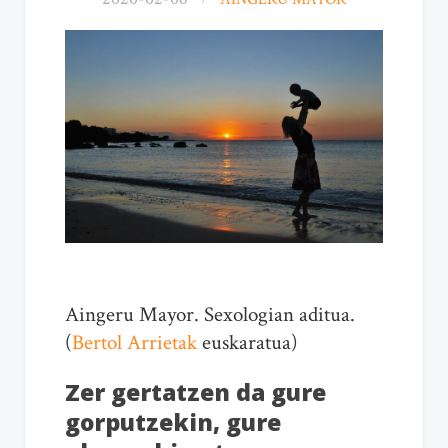
Aingeru Mayor. Sexologian aditua.
(
Bertol Arrietak
euskaratua)
Zer gertatzen da gure
gorputzekin, gure