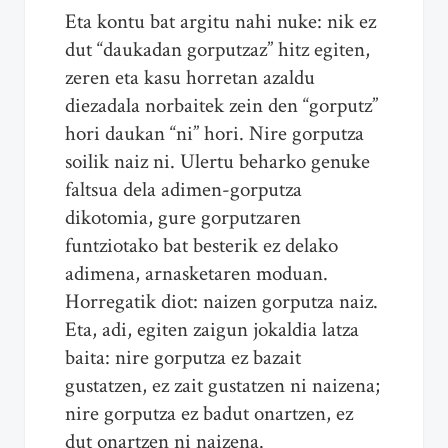
Eta kontu bat argitu nahi nuke: nik ez
dut “daukadan gorputzaz” hitz egiten,
zeren eta kasu horretan azaldu
diezadala norbaitek zein den “gorputz”
hori daukan “ni” hori. Nire gorputza
soilik naiz ni. Ulertu beharko genuke
faltsua dela adimen-gorputza
dikotomia, gure gorputzaren
funtziotako bat besterik ez delako
adimena, arnasketaren moduan.
Horregatik diot: naizen gorputza naiz.
Eta, adi, egiten zaigun jokaldia latza
baita: nire gorputza ez bazait
gustatzen, ez zait gustatzen ni naizena;
nire gorputza ez badut onartzen, ez
dut onartzen ni naizena.