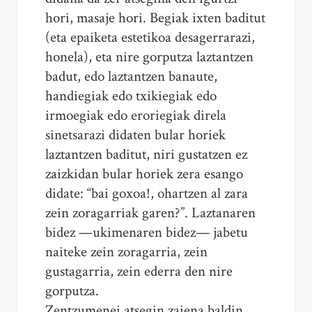
hori, masaje hori. Begiak ixten baditut
(eta epaiketa estetikoa desagerrarazi,
honela), eta nire gorputza laztantzen
badut, edo laztantzen banaute,
handiegiak edo txikiegiak edo
irmoegiak edo eroriegiak direla
sinetsarazi didaten bular horiek
laztantzen baditut, niri gustatzen ez
zaizkidan bular horiek zera esango
didate: “bai goxoa!, ohartzen al zara
zein zoragarriak garen?”. Laztanaren
bidez —ukimenaren bidez— jabetu
naiteke zein zoragarria, zein
gustagarria, zein ederra den nire
gorputza.
Zentzumenei atsegin zaiena baldin