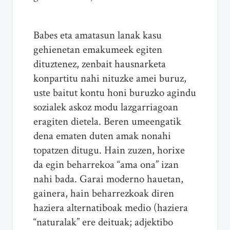
Babes eta amatasun lanak kasu
gehienetan emakumeek egiten
dituztenez, zenbait hausnarketa
konpartitu nahi nituzke amei buruz,
uste baitut kontu honi buruzko agindu
sozialek askoz modu lazgarriagoan
eragiten dietela. Beren umeengatik
dena ematen duten amak nonahi
topatzen ditugu. Hain zuzen, horixe
da egin beharrekoa “ama ona” izan
nahi bada. Garai moderno hauetan,
gainera, hain beharrezkoak diren
haziera alternatiboak medio (haziera
“naturalak” ere deituak; adjektibo