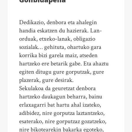
Dedikazio, denbora eta ahalegin
handia eskatzen du hazierak. Lan-
orduak, etxeko-lanak, obligazio
sozialak… gehituta, ohartuko gara
korrika bizi garela maiz, atseden
hartzeko ere betarik gabe. Eta ahaztu
egiten ditugu gure gorputzak, gure
plazerak, gure desirak.
Sekulakoa da geuretzat denbora
hartzeko daukagun beharra, bainu
erlaxagarri bat hartu ahal izateko,
adibidez, nire gorputza laztantzeko,
esaterako, nire gorputzaz gozatzeko,
nire bikotearekin bakarka egoteko,