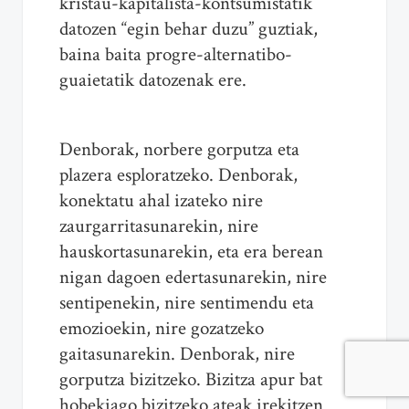
kristau-kapitalista-kontsumistatik
datozen “egin behar duzu” guztiak,
baina baita progre-alternatibo-
guaietatik datozenak ere.
Denborak, norbere gorputza eta
plazera esploratzeko. Denborak,
konektatu ahal izateko nire
zaurgarritasunarekin, nire
hauskortasunarekin, eta era berean
nigan dagoen edertasunarekin, nire
sentipenekin, nire sentimendu eta
emozioekin, nire gozatzeko
gaitasunarekin. Denborak, nire
gorputza bizitzeko. Bizitza apur bat
hobekiago bizitzeko ateak irekitzen