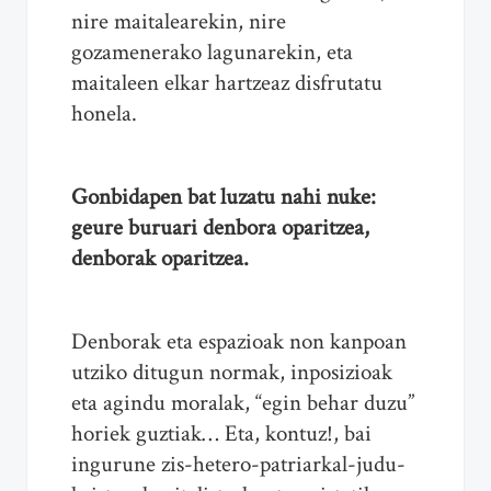
nire maitalearekin, nire
gozamenerako lagunarekin, eta
maitaleen elkar hartzeaz disfrutatu
honela.
Gonbidapen bat luzatu nahi nuke:
geure buruari denbora oparitzea,
denborak oparitzea.
Denborak eta espazioak non kanpoan
utziko ditugun normak, inposizioak
eta agindu moralak, “egin behar duzu”
horiek guztiak… Eta, kontuz!, bai
ingurune zis-hetero-patriarkal-judu-