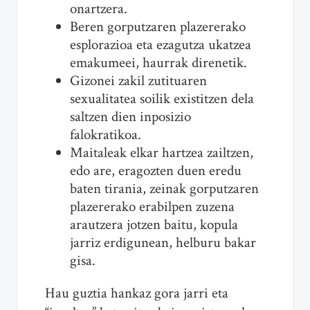
onartzera.
Beren gorputzaren plazererako
esplorazioa eta ezagutza ukatzea
emakumeei, haurrak direnetik.
Gizonei zakil zutituaren
sexualitatea soilik existitzen dela
saltzen dien inposizio
falokratikoa.
Maitaleak elkar hartzea zailtzen,
edo are, eragozten duen eredu
baten tirania, zeinak gorputzaren
plazererako erabilpen zuzena
arautzera jotzen baitu, kopula
jarriz erdigunean, helburu bakar
gisa.
Hau guztia hankaz gora jarri eta