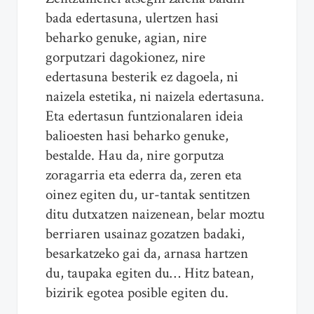
bada edertasuna, ulertzen hasi
beharko genuke, agian, nire
gorputzari dagokionez, nire
edertasuna besterik ez dagoela, ni
naizela estetika, ni naizela edertasuna.
Eta edertasun funtzionalaren ideia
balioesten hasi beharko genuke,
bestalde. Hau da, nire gorputza
zoragarria eta ederra da, zeren eta
oinez egiten du, ur-tantak sentitzen
ditu dutxatzen naizenean, belar moztu
berriaren usainaz gozatzen badaki,
besarkatzeko gai da, arnasa hartzen
du, taupaka egiten du… Hitz batean,
bizirik egotea posible egiten du.