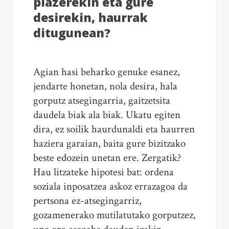
plazerekin eta gure
desirekin, haurrak
ditugunean?
Agian hasi beharko genuke esanez,
jendarte honetan, nola desira, hala
gorputz atsegingarria, gaitzetsita
daudela biak ala biak. Ukatu egiten
dira, ez soilik haurdunaldi eta haurren
haziera garaian, baita gure bizitzako
beste edozein unetan ere. Zergatik?
Hau litzateke hipotesi bat: ordena
soziala inposatzea askoz errazagoa da
pertsona ez-atsegingarriz,
gozamenerako mutilatutako gorputzez,