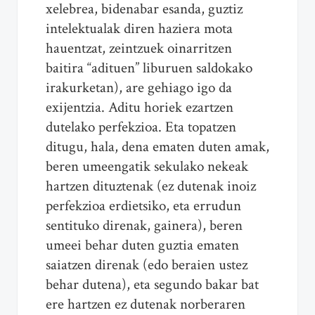
xelebrea, bidenabar esanda, guztiz
intelektualak diren haziera mota
hauentzat, zeintzuek oinarritzen
baitira “adituen” liburuen saldokako
irakurketan), are gehiago igo da
exijentzia. Aditu horiek ezartzen
dutelako perfekzioa. Eta topatzen
ditugu, hala, dena ematen duten amak,
beren umeengatik sekulako nekeak
hartzen dituztenak (ez dutenak inoiz
perfekzioa erdietsiko, eta errudun
sentituko direnak, gainera), beren
umeei behar duten guztia ematen
saiatzen direnak (edo beraien ustez
behar dutena), eta segundo bakar bat
ere hartzen ez dutenak norberaren