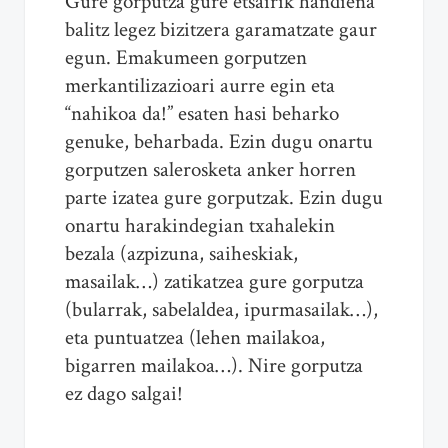
Gure gorputza gure etsairik handiena
balitz legez bizitzera garamatzate gaur
egun. Emakumeen gorputzen
merkantilizazioari aurre egin eta
“nahikoa da!” esaten hasi beharko
genuke, beharbada. Ezin dugu onartu
gorputzen salerosketa anker horren
parte izatea gure gorputzak. Ezin dugu
onartu harakindegian txahalekin
bezala (azpizuna, saiheskiak,
masailak…) zatikatzea gure gorputza
(bularrak, sabelaldea, ipurmasailak…),
eta puntuatzea (lehen mailakoa,
bigarren mailakoa…). Nire gorputza
ez dago salgai!