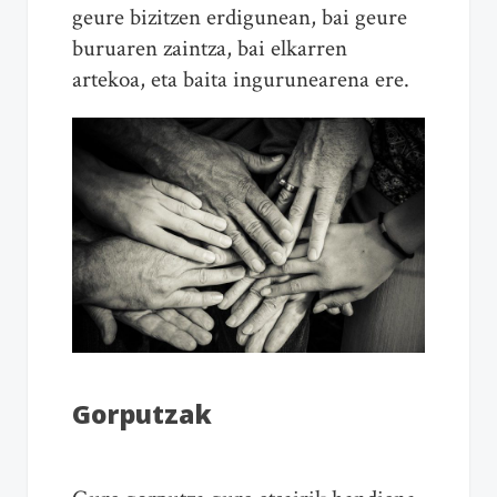
geure bizitzen erdigunean, bai geure
buruaren zaintza, bai elkarren
artekoa, eta baita ingurunearena ere.
Gorputzak