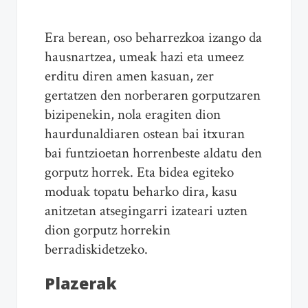
Era berean, oso beharrezkoa izango da
hausnartzea, umeak hazi eta umeez
erditu diren amen kasuan, zer
gertatzen den norberaren gorputzaren
bizipenekin, nola eragiten dion
haurdunaldiaren ostean bai itxuran
bai funtzioetan horrenbeste aldatu den
gorputz horrek. Eta bidea egiteko
moduak topatu beharko dira, kasu
anitzetan atsegingarri izateari uzten
dion gorputz horrekin
berradiskidetzeko.
Plazerak