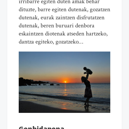
irribarre egiten duten amak behar
dituzte, barre egiten dutenak, gozatzen
dutenak, eurak zaintzen disfrutatzen
dutenak, beren buruari denbora
eskaintzen diotenak atseden hartzeko,
dantza egiteko, gozatzeko…
Gonbidapena