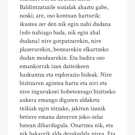
Baldintzatzaile sozialak ahaztu gabe,
noski; are, oso kontuan harturik:
ikustea zer den nik egin nahi dudana
(edo nahiago bada, nik egin ahal
dudana) nire gorputzarekin, nire
plazerarekin, bestearekin elkartzeko
dudan moduarekin. Eta badira oso
emankorrak izan daitezkeen
hazkuntza eta esplorazio bideak. Nire
bizitzaren agintea hartu eta niri eta
nire ingurukoei hobetoxeago bizitzeko
aukera emango diguten aldaketa
txikiak egin nitzake, jakitun izanik
betiere emana datorren joko-zelai
batean dihardugula. Onartzea nik, eta
nik bakarrik alda dezakedala nirea. Eta