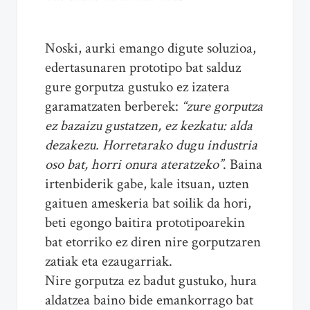
Noski, aurki emango digute soluzioa,
edertasunaren prototipo bat salduz
gure gorputza gustuko ez izatera
garamatzaten berberek:
“zure gorputza
ez bazaizu gustatzen, ez kezkatu: alda
dezakezu. Horretarako dugu industria
oso bat, horri onura ateratzeko”
. Baina
irtenbiderik gabe, kale itsuan, uzten
gaituen ameskeria bat soilik da hori,
beti egongo baitira prototipoarekin
bat etorriko ez diren nire gorputzaren
zatiak eta ezaugarriak.
Nire gorputza ez badut gustuko, hura
aldatzea baino bide emankorrago bat