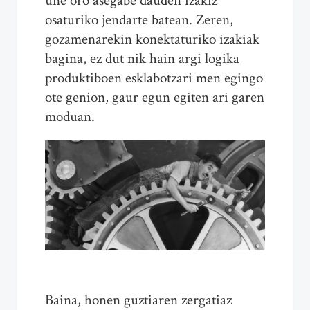
une oro asegabe dauden izakiz
osaturiko jendarte batean. Zeren,
gozamenarekin konektaturiko izakiak
bagina, ez dut nik hain argi logika
produktiboen esklabotzari men egingo
ote genion, gaur egun egiten ari garen
moduan.
Baina, honen guztiaren zergatiaz