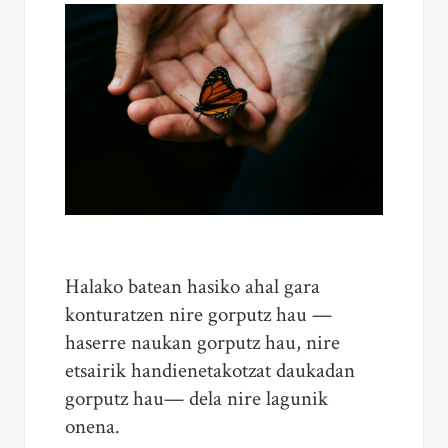
Halako batean hasiko ahal gara
konturatzen nire gorputz hau —
haserre naukan gorputz hau, nire
etsairik handienetakotzat daukadan
gorputz hau— dela nire lagunik
onena.