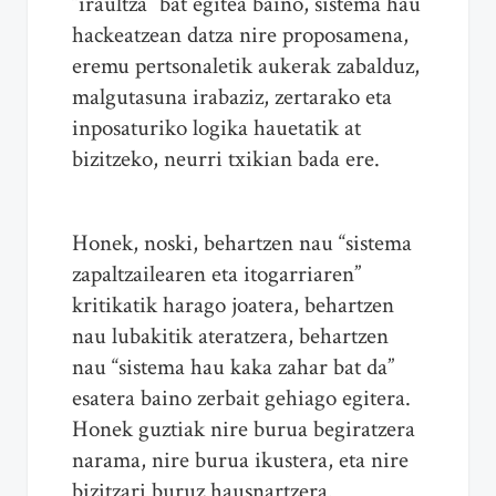
“iraultza” bat egitea baino, sistema hau
hackeatzean datza nire proposamena,
eremu pertsonaletik aukerak zabalduz,
malgutasuna irabaziz, zertarako eta
inposaturiko logika hauetatik at
bizitzeko, neurri txikian bada ere.
Honek, noski, behartzen nau “sistema
zapaltzailearen eta itogarriaren”
kritikatik harago joatera, behartzen
nau lubakitik ateratzera, behartzen
nau “sistema hau kaka zahar bat da”
esatera baino zerbait gehiago egitera.
Honek guztiak nire burua begiratzera
narama, nire burua ikustera, eta nire
bizitzari buruz hausnartzera.