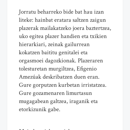
Jorratu beharreko bide bat hau izan
liteke: hainbat eratara saltzen zaigun
plazerak mailakatzeko joera baztertzea,
uko egitea plazer handien eta txikien
hierarkiari, zeinak gailurrean
kokatzen baititu genitalei eta
orgasmoei dagozkionak. Plazeraren
tolesturetan murgiltzea, Efigenio
Amezúak deskribatzen duen eran.
Gure gorputzen kurbetan irristatzea.
Gure gozamenaren limurtasun
mugagabean galtzea, iraganik eta
etorkizunik gabe.