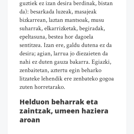
guztiek ez izan desira berdinak, bistan
da): besarkada luzeak, masajeak
bizkarrean, laztan mantsoak, musu
suharrak, elkarrizketak, begiradak,
epeltasuna, bestea hor dagoela
sentitzea. Izan ere, galdu dutena ez da
desira; agian, larrua jo diezaieten da
nahi ez duten gauza bakarra. Egiazki,
zenbaitetan, aztertu egin beharko
litzateke lehendik ere zenbateko gogoa
zuten horretarako.
Helduon beharrak eta
zaintzak, umeen haziera
aroan