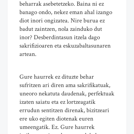
beharrak asebetetzeko. Baina ni ez
banago ondo, nekez eman ahal izango
diot inori ongizatea. Nire burua ez
badut zaintzen, nola zainduko dut
inor? Desberdintasun itzela dago
sakrifizioaren eta eskuzabaltasunaren
artean.
Gure haurrek ez dituzte behar
sufritzen ari diren ama sakrifikatuak,
uneoro nekatuta daudenak, perfektuak
izaten saiatu eta ez lortzeagatik
errudun sentitzen direnak, bizitzeari
ere uko egiten diotenak euren
umeengatik. Ez. Gure haurrek