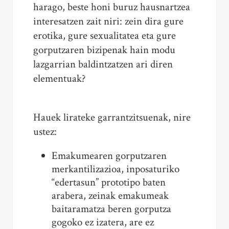
harago, beste honi buruz hausnartzea
interesatzen zait niri: zein dira gure
erotika, gure sexualitatea eta gure
gorputzaren bizipenak hain modu
lazgarrian baldintzatzen ari diren
elementuak?
Hauek lirateke garrantzitsuenak, nire
ustez:
Emakumearen gorputzaren
merkantilizazioa, inposaturiko
“edertasun” prototipo baten
arabera, zeinak emakumeak
baitaramatza beren gorputza
gogoko ez izatera, are ez