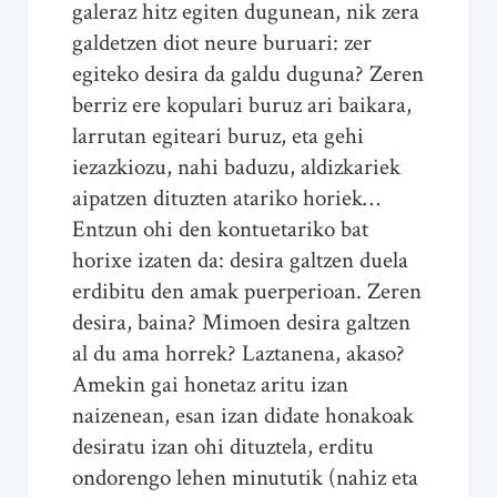
galeraz hitz egiten dugunean, nik zera
galdetzen diot neure buruari: zer
egiteko desira da galdu duguna? Zeren
berriz ere kopulari buruz ari baikara,
larrutan egiteari buruz, eta gehi
iezazkiozu, nahi baduzu, aldizkariek
aipatzen dituzten atariko horiek…
Entzun ohi den kontuetariko bat
horixe izaten da: desira galtzen duela
erdibitu den amak puerperioan. Zeren
desira, baina? Mimoen desira galtzen
al du ama horrek? Laztanena, akaso?
Amekin gai honetaz aritu izan
naizenean, esan izan didate honakoak
desiratu izan ohi dituztela, erditu
ondorengo lehen minututik (nahiz eta