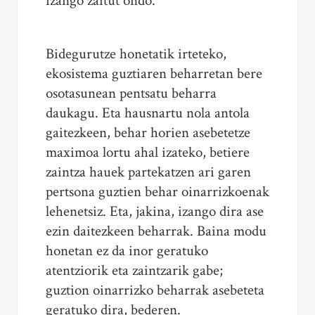
izango zaitut ondo.
Bidegurutze honetatik irteteko,
ekosistema guztiaren beharretan bere
osotasunean pentsatu beharra
daukagu. Eta hausnartu nola antola
gaitezkeen, behar horien asebetetze
maximoa lortu ahal izateko, betiere
zaintza hauek partekatzen ari garen
pertsona guztien behar oinarrizkoenak
lehenetsiz. Eta, jakina, izango dira ase
ezin daitezkeen beharrak. Baina modu
honetan ez da inor geratuko
atentziorik eta zaintzarik gabe;
guztion oinarrizko beharrak asebeteta
geratuko dira, bederen.