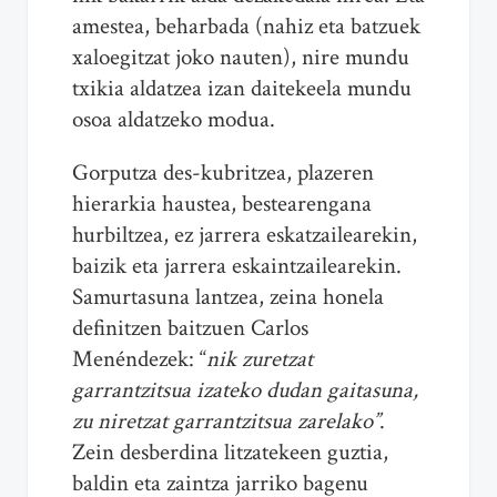
amestea, beharbada (nahiz eta batzuek
xaloegitzat joko nauten), nire mundu
txikia aldatzea izan daitekeela mundu
osoa aldatzeko modua.
Gorputza des-kubritzea, plazeren
hierarkia haustea, bestearengana
hurbiltzea, ez jarrera eskatzailearekin,
baizik eta jarrera eskaintzailearekin.
Samurtasuna lantzea, zeina honela
definitzen baitzuen Carlos
Menéndezek: “
nik zuretzat
garrantzitsua izateko dudan gaitasuna,
zu niretzat garrantzitsua zarelako”
.
Zein desberdina litzatekeen guztia,
baldin eta zaintza jarriko bagenu