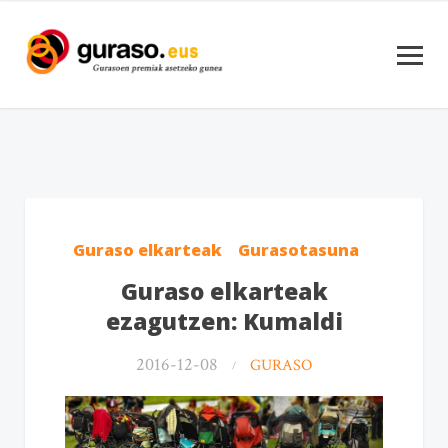
Guraso elkarteak
Gurasotasuna
Guraso elkarteak
ezagutzen: Kumaldi
2016-12-08
GURASO