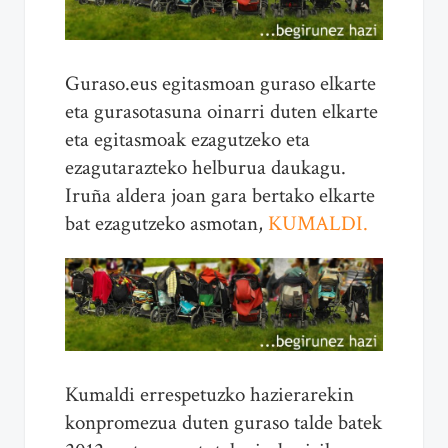
Guraso.eus egitasmoan guraso elkarte
eta gurasotasuna oinarri duten elkarte
eta egitasmoak ezagutzeko eta
ezagutarazteko helburua daukagu.
Iruña aldera joan gara bertako elkarte
bat ezagutzeko asmotan,
KUMALDI.
Kumaldi errespetuzko hazierarekin
konpromezua duten guraso talde batek