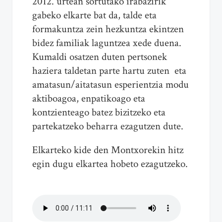
2012. urtean sortutako irabazirik
gabeko elkarte bat da, talde eta
formakuntza zein hezkuntza ekintzen
bidez familiak laguntzea xede duena.
Kumaldi osatzen duten pertsonek
haziera taldetan parte hartu zuten eta
amatasun/aitatasun esperientzia modu
aktiboagoa, enpatikoago eta
kontzienteago batez bizitzeko eta
partekatzeko beharra ezagutzen dute.
Elkarteko kide den Montxorekin hitz
egin dugu elkartea hobeto ezagutzeko.