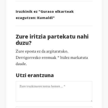
Iruzkinik ez "Guraso elkarteak
ezagutzen: Kumaldi"
Zure iritzia partekatu nahi
duzu?
Zure eposta ez da argitaratuko.
Derrigorrezko eremuak * bidez markatuta
daude.
Utzi erantzuna