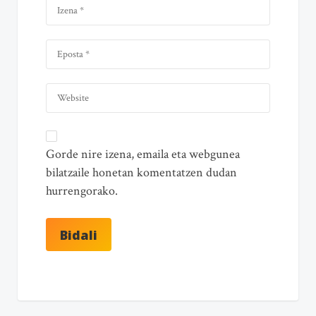
Gorde nire izena, emaila eta webgunea
bilatzaile honetan komentatzen dudan
hurrengorako.