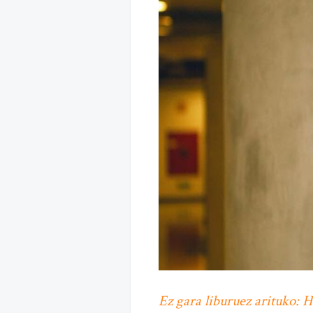
Ez gara liburuez arituko: H