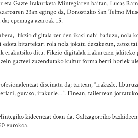
r eta Gazte Irakurketa Mintegiaren baitan. Lucas Ram
a azaroaren 23an egingo da, Donostiako San Telmo Muse
 da; epemuga azaroak 15.
bera, “fikzio digitala zer den ikasi nahi baduzu, nola
i edota bitartekari rola nola jokatu dezakezun, zatoz t
lak erakutsiko ditu. Fikzio digitalak irakurtzen jakiteko
 zein gazteei zuzendutako kultur forma berri horiek 
esionalentzat diseinatu da; tartean, “irakasle, liburuza
ikerlari, guraso, irakurle…”. Finean, tailerrean jorratu
Mintegiko kideentzat doan da, Galtzagorriko bazkideen
 60 eurokoa.