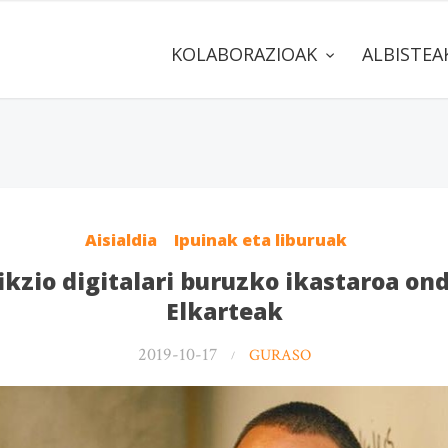
KOLABORAZIOAK
ALBISTE
Aisialdia
Ipuinak eta liburuak
ikzio digitalari buruzko ikastaroa on
Elkarteak
2019-10-17
GURASO