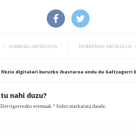
AURREKO ARTIKULUA
HURRENGO ARTIKULUA
 fikzio digitalari buruzko ikastaroa ondu du Galtzagorri 
atu nahi duzu?
. Derrigorrezko eremuak * bidez markatuta daude.