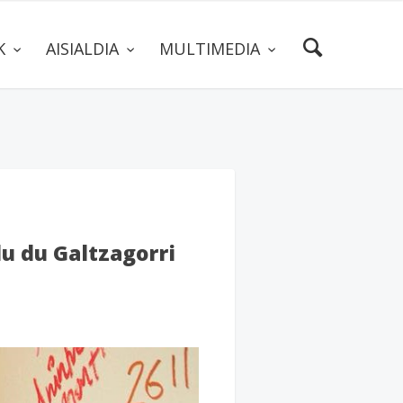
AK
AISIALDIA
MULTIMEDIA
du du Galtzagorri