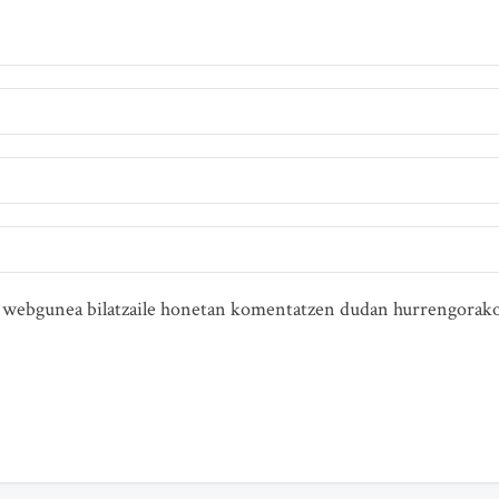
ta webgunea bilatzaile honetan komentatzen dudan hurrengorako