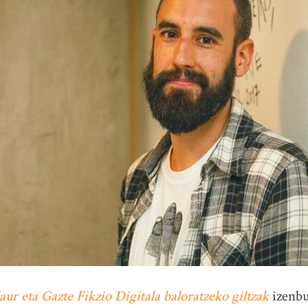
aur eta Gazte Fikzio Digitala baloratzeko giltzak
izenbu