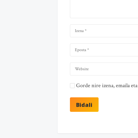
Gorde nire izena, emaila e