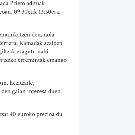
ada Prieto adituak
oan, 09:30etik 13:30era.
 komunikatzen den, nola
ailerrera. Ramadak azalpen
 giltzak ezagutu nahi
ulertzeko erremintak emango
in, hezitzaile,
ko den gaian interesa duen
tzat 40 euroko prezioa du