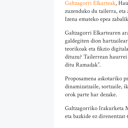
Galtzagorri Elkarteak
, Hau
zuzenduko du tailerra, et
Izena emateko epea zabalik
Galtzagorri Elkartearen ara
galdegiten dion hartzailear
teorikoak eta fikzio digita
dituzu? Tailerrean haurrei
ditu Ramadak”.
Proposamena askotariko prof
dinamizatzaile, sortzaile, 
orok parte har dezake.
Galtzagorriko Irakurketa 
eta bazkide ez direnentzat