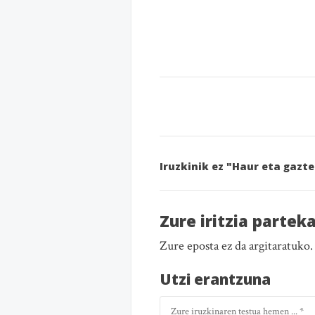
Iruzkinik ez "Haur eta gazte
Zure iritzia partek
Zure eposta ez da argitaratuko
Utzi erantzuna