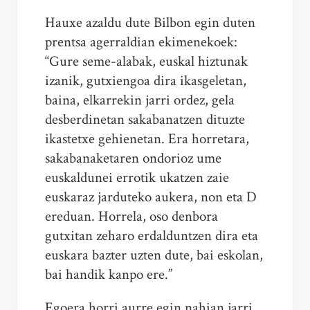
Hauxe azaldu dute Bilbon egin duten
prentsa agerraldian ekimenekoek:
“Gure seme-alabak, euskal hiztunak
izanik, gutxiengoa dira ikasgeletan,
baina, elkarrekin jarri ordez, gela
desberdinetan sakabanatzen dituzte
ikastetxe gehienetan. Era horretara,
sakabanaketaren ondorioz ume
euskaldunei errotik ukatzen zaie
euskaraz jarduteko aukera, non eta D
ereduan. Horrela, oso denbora
gutxitan zeharo erdalduntzen dira eta
euskara bazter uzten dute, bai eskolan,
bai handik kanpo ere.”
Egoera horri aurre egin nahian jarri