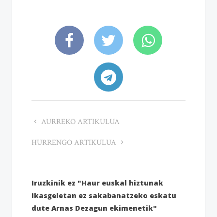
AURREKO ARTIKULUA
HURRENGO ARTIKULUA
Iruzkinik ez "Haur euskal hiztunak
ikasgeletan ez sakabanatzeko eskatu
dute Arnas Dezagun ekimenetik"