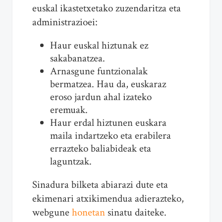
euskal ikastetxetako zuzendaritza eta
administrazioei:
Haur euskal hiztunak ez
sakabanatzea.
Arnasgune funtzionalak
bermatzea. Hau da, euskaraz
eroso jardun ahal izateko
eremuak.
Haur erdal hiztunen euskara
maila indartzeko eta erabilera
errazteko baliabideak eta
laguntzak.
Sinadura bilketa abiarazi dute eta
ekimenari atxikimendua adierazteko,
webgune
honetan
sinatu daiteke.