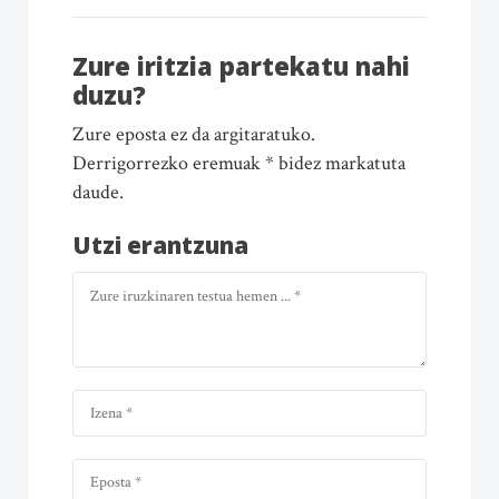
Zure iritzia partekatu nahi
duzu?
Zure eposta ez da argitaratuko.
Derrigorrezko eremuak * bidez markatuta
daude.
Utzi erantzuna