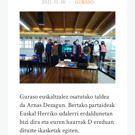
2021-11-30
GURASO
Guraso euskaltzalez osatutako taldea
da Arnas Dezagun. Bertako partaideak
Euskal Herriko udalerri erdaldunetan
bizi dira eta euren haurrak D ereduan
dituzte ikasketak egiten.