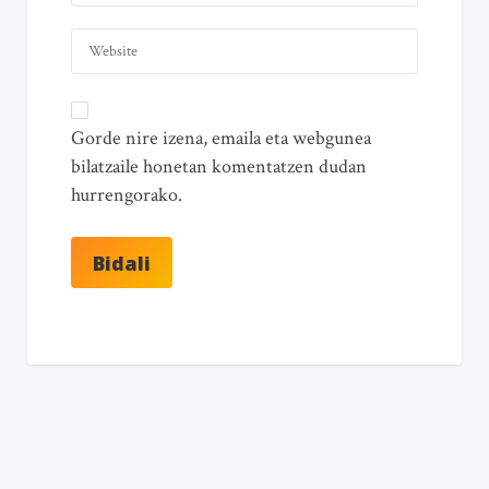
Gorde nire izena, emaila eta webgunea
bilatzaile honetan komentatzen dudan
hurrengorako.