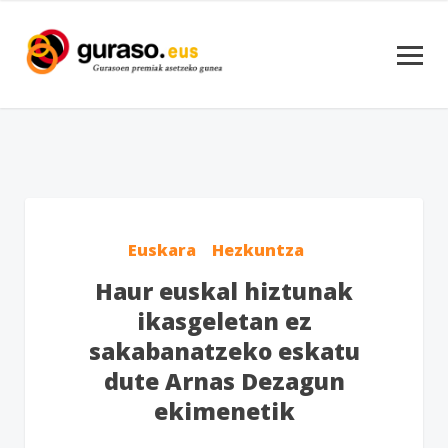
Euskara
Hezkuntza
Haur euskal hiztunak
ikasgeletan ez
sakabanatzeko eskatu
dute Arnas Dezagun
ekimenetik