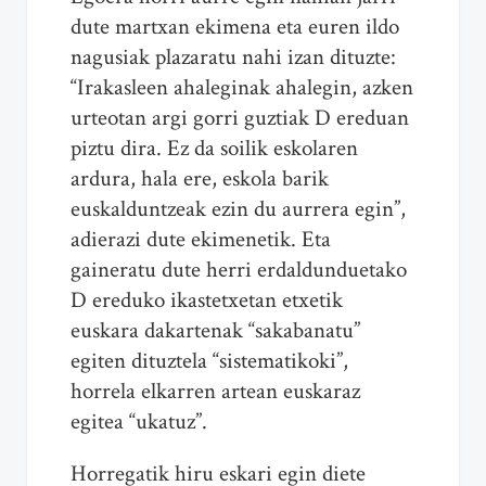
dute martxan ekimena eta euren ildo
nagusiak plazaratu nahi izan dituzte:
“Irakasleen ahaleginak ahalegin, azken
urteotan argi gorri guztiak D ereduan
piztu dira. Ez da soilik eskolaren
ardura, hala ere, eskola barik
euskalduntzeak ezin du aurrera egin”,
adierazi dute ekimenetik. Eta
gaineratu dute herri erdaldunduetako
D ereduko ikastetxetan etxetik
euskara dakartenak “sakabanatu”
egiten dituztela “sistematikoki”,
horrela elkarren artean euskaraz
egitea “ukatuz”.
Horregatik hiru eskari egin diete