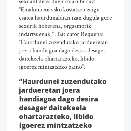
sexualitateak duen rolari buruz:
“Emakumeoi asko kostatzen zaigu
esatea haurdunaldian izan dugula gure
sexurik hoberena, orgasmorik
indartsuenak ’”. Bat dator Requena:
“Haurdunei zuzendutako jardueretan
joera handiagoa dago desira desager
daitekeela ohartarazteko, libido
igoerez mintzatzeko baino”.
“Haurdunei zuzendutako
jardueretan joera
handiagoa dago desira
desager daitekeela
ohartarazteko, libido
igoerez mintzatzeko