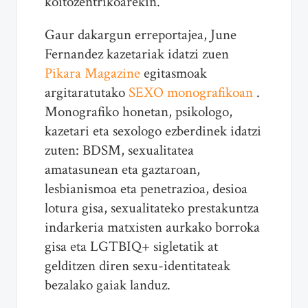
koitozentrikoarekin.
Gaur dakargun erreportajea, June
Fernandez kazetariak idatzi zuen
Pikara Magazine
egitasmoak
argitaratutako
SEXO monografikoan
.
Monografiko honetan, psikologo,
kazetari eta sexologo ezberdinek idatzi
zuten: BDSM, sexualitatea
amatasunean eta gaztaroan,
lesbianismoa eta penetrazioa, desioa
lotura gisa, sexualitateko prestakuntza
indarkeria matxisten aurkako borroka
gisa eta LGTBIQ+ sigletatik at
gelditzen diren sexu-identitateak
bezalako gaiak landuz.