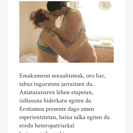
Emakumeon sexualitateak, oro har,
tabuz inguratuta jarraitzen du.
Amatasunaren lehen etapetan,
isiltasuna biderkatu egiten da.
Erotismoa presente dago amen
esperientzietan, baina talka egiten du
eredu heteropatriarkal