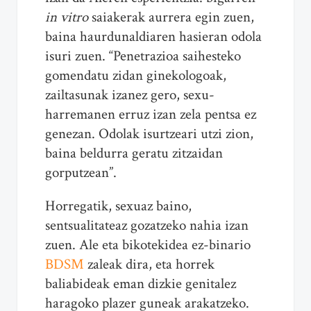
in vitro
saiakerak aurrera egin zuen,
baina haurdunaldiaren hasieran odola
isuri zuen. “Penetrazioa saihesteko
gomendatu zidan ginekologoak,
zailtasunak izanez gero, sexu-
harremanen erruz izan zela pentsa ez
genezan. Odolak isurtzeari utzi zion,
baina beldurra geratu zitzaidan
gorputzean”.
Horregatik, sexuaz baino,
sentsualitateaz gozatzeko nahia izan
zuen. Ale eta bikotekidea ez-binario
BDSM
zaleak dira, eta horrek
baliabideak eman dizkie genitalez
haragoko plazer guneak arakatzeko.