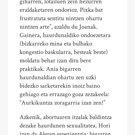
giharren, lotailuen zein hezurren
eraldaketaren ondorioz. Pixka bat
frustratuta sentitu nintzen ohartu
nintzen arte”, azaldu du Joanak.
Gainera, haurdunaldiko ondoezetara
(bizkarreko mina eta bulbako
kongestio baskularra, besteak beste)
moldatu behar izan ditu bere
praktikak. Ania bigarren
haurdunaldian ohartu zen uzki
bidezko sarketarekin inoiz baino
gehiago eta errazago goza zezakeela:
“Aurkikuntza zoragarria izan zen!”
Azkenik, abortuaren itzalak baldintza
dezake haurdunen sexualitatea. Hori
izan da Aleren esperientzia: bigarren