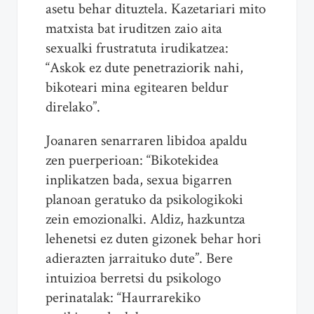
asetu behar dituztela. Kazetariari mito
matxista bat iruditzen zaio aita
sexualki frustratuta irudikatzea:
“Askok ez dute penetraziorik nahi,
bikoteari mina egitearen beldur
direlako”.
Joanaren senarraren libidoa apaldu
zen puerperioan: “Bikotekidea
inplikatzen bada, sexua bigarren
planoan geratuko da psikologikoki
zein emozionalki. Aldiz, hazkuntza
lehenetsi ez duten gizonek behar hori
adierazten jarraituko dute”. Bere
intuizioa berretsi du psikologo
perinatalak: “Haurrarekiko