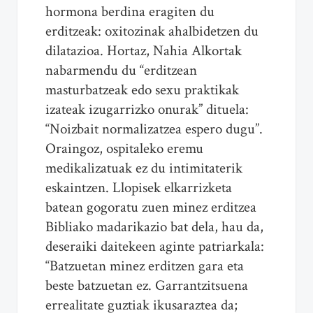
hormona berdina eragiten du
erditzeak: oxitozinak ahalbidetzen du
dilatazioa. Hortaz, Nahia Alkortak
nabarmendu du “erditzean
masturbatzeak edo sexu praktikak
izateak izugarrizko onurak” dituela:
“Noizbait normalizatzea espero dugu”.
Oraingoz, ospitaleko eremu
medikalizatuak ez du intimitaterik
eskaintzen. Llopisek elkarrizketa
batean gogoratu zuen minez erditzea
Bibliako madarikazio bat dela, hau da,
deseraiki daitekeen aginte patriarkala:
“Batzuetan minez erditzen gara eta
beste batzuetan ez. Garrantzitsuena
errealitate guztiak ikusaraztea da;