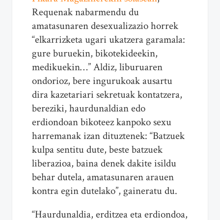
Requenak nabarmendu du
amatasunaren desexualizazio horrek
“elkarrizketa ugari ukatzera garamala:
gure buruekin, bikotekideekin,
medikuekin…” Aldiz, liburuaren
ondorioz, bere ingurukoak ausartu
dira kazetariari sekretuak kontatzera,
bereziki, haurdunaldian edo
erdiondoan bikoteez kanpoko sexu
harremanak izan dituztenek: “Batzuek
kulpa sentitu dute, beste batzuek
liberazioa, baina denek dakite isildu
behar dutela, amatasunaren arauen
kontra egin dutelako”, gaineratu du.
“Haurdunaldia, erditzea eta erdiondoa,