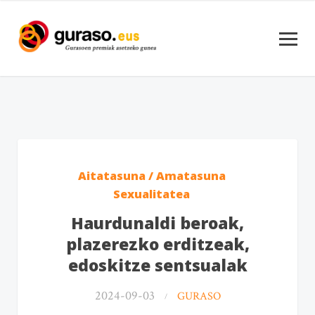
Aitatasuna / Amatasuna
Sexualitatea
Haurdunaldi beroak,
plazerezko erditzeak,
edoskitze sentsualak
2024-09-03
GURASO