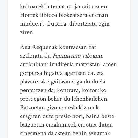
koitoarekin tematuta jarraitu zuen.
Horrek libidoa blokeatzera eraman
ninduen”. Gutxira, dibortziatu egin
ziren.
Ana Requenak kontraesan bat
azaleratu du
Feminismo vibrante
artikuluan: iruditeria matxistan, amen
gorputza higatua agertzen da, eta
plazererako gaitasuna galdu duela
pentsatzen da; kontrara, koitorako
prest egon behar du lehenbailehen.
Batzuetan gizonen eskakizunek
eragiten dute presio hori, baina beste
batzuetan emakumeek errotua duten
sinesmena da astean behin senarrak