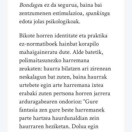
Bondage
a ez da segurua, baina bai
zentzumenen estimulazioa,
spanking
a
edota jolas psikologikoak.
Bikote horren identitate eta praktika
ez-normatiboek hainbat korapilo
mahaigaineratu dute. Alde batetik,
polimaitasunezko harremana
zeukaten: haurra bilatzen ari zirenean
neskalagun bat zuten, baina haurrak
urtebete egin arte harremana ixtea
erabaki zuten pertsona horren jarrera
arduragabearen ondorioz: “Gure
fantasia zen gure beste harremanek
parte hartzea haurdunaldian zein
haurraren heziketan. Dolua egin