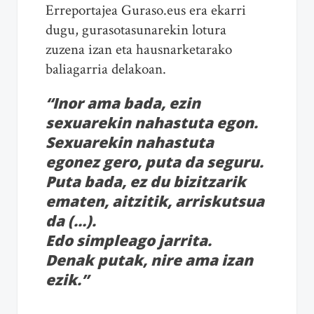
Erreportajea Guraso.eus era ekarri
dugu, gurasotasunarekin lotura
zuzena izan eta hausnarketarako
baliagarria delakoan.
“Inor ama bada, ezin
sexuarekin nahastuta egon.
Sexuarekin nahastuta
egonez gero, puta da seguru.
Puta bada, ez du bizitzarik
ematen, aitzitik, arriskutsua
da (…).
Edo simpleago jarrita.
Denak putak, nire ama izan
ezik.”