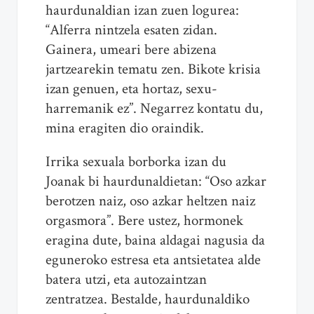
haurdunaldian izan zuen logurea:
“Alferra nintzela esaten zidan.
Gainera, umeari bere abizena
jartzearekin tematu zen. Bikote krisia
izan genuen, eta hortaz, sexu-
harremanik ez”. Negarrez kontatu du,
mina eragiten dio oraindik.
Irrika sexuala borborka izan du
Joanak bi haurdunaldietan: “Oso azkar
berotzen naiz, oso azkar heltzen naiz
orgasmora”. Bere ustez, hormonek
eragina dute, baina aldagai nagusia da
eguneroko estresa eta antsietatea alde
batera utzi, eta autozaintzan
zentratzea. Bestalde, haurdunaldiko