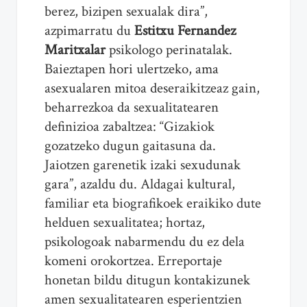
berez, bizipen sexualak dira”,
azpimarratu du
Estitxu Fernandez
Maritxalar
psikologo perinatalak.
Baieztapen hori ulertzeko, ama
asexualaren mitoa deseraikitzeaz gain,
beharrezkoa da sexualitatearen
definizioa zabaltzea: “Gizakiok
gozatzeko dugun gaitasuna da.
Jaiotzen garenetik izaki sexudunak
gara”, azaldu du. Aldagai kultural,
familiar eta biografikoek eraikiko dute
helduen sexualitatea; hortaz,
psikologoak nabarmendu du ez dela
komeni orokortzea. Erreportaje
honetan bildu ditugun kontakizunek
amen sexualitatearen esperientzien