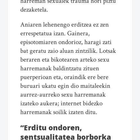
harreman sexualek trauma hori piztu
dezaketela.
Aniaren lehenengo erditzea ez zen
errespetatua izan. Gainera,
episotomiaren ondorioz, haragi zati
bat geratu zaio aluan zintzilik. Lotsak
beraren eta bikotearen arteko sexu
harremanak baldintzatu zituen
puerperioan eta, oraindik ere bere
buruari ukatu egin dio maitaleekin
aurrez-aurreko sexu harremanak
izateko aukera; internet bidezko
harremanak soilik izaten ditu.
“Erditu ondoren,
sentsualitatea borborka