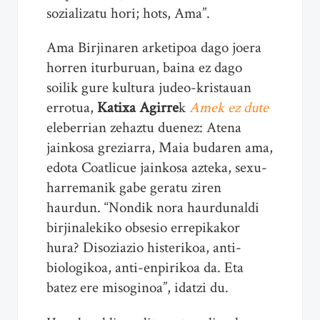
sozializatu hori; hots, Ama”.
Ama Birjinaren arketipoa dago joera
horren iturburuan, baina ez dago
soilik gure kultura judeo-kristauan
errotua,
Katixa Agirre
k
Amek ez dute
eleberrian zehaztu duenez: Atena
jainkosa greziarra, Maia budaren ama,
edota Coatlicue jainkosa azteka, sexu-
harremanik gabe geratu ziren
haurdun. “Nondik nora haurdunaldi
birjinalekiko obsesio errepikakor
hura? Disoziazio histerikoa, anti-
biologikoa, anti-enpirikoa da. Eta
batez ere misoginoa”, idatzi du.