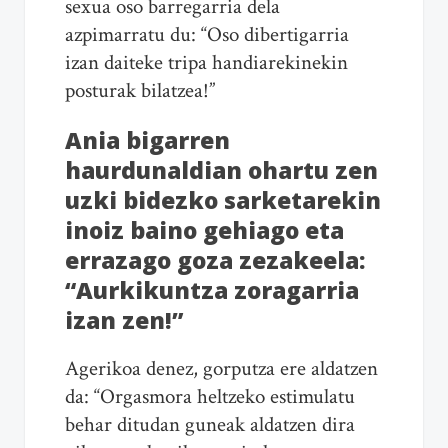
sexua oso barregarria dela
azpimarratu du: “Oso dibertigarria
izan daiteke tripa handiarekinekin
posturak bilatzea!”
Ania bigarren
haurdunaldian ohartu zen
uzki bidezko sarketarekin
inoiz baino gehiago eta
errazago goza zezakeela:
“Aurkikuntza zoragarria
izan zen!”
Agerikoa denez, gorputza ere aldatzen
da: “Orgasmora heltzeko estimulatu
behar ditudan guneak aldatzen dira