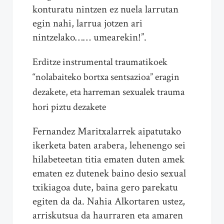
konturatu nintzen ez nuela larrutan
egin nahi, larrua jotzen ari
nintzelako…… umearekin!”.
Erditze instrumental traumatikoek
“nolabaiteko bortxa sentsazioa” eragin
dezakete, eta harreman sexualek trauma
hori piztu dezakete
Fernandez Maritxalarrek aipatutako
ikerketa baten arabera, lehenengo sei
hilabeteetan titia ematen duten amek
ematen ez dutenek baino desio sexual
txikiagoa dute, baina gero parekatu
egiten da da. Nahia Alkortaren ustez,
arriskutsua da haurraren eta amaren