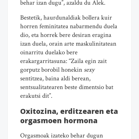
behar izan dugu”, azaldu du Alek.
Bestetik, haurdunaldiak bollera kuir
horren feminitatea nabarmendu duela
dio, eta horrek bere desiran eragina
izan duela, orain arte maskulinitatean
oinarritu duelako bere
erakargarritasuna: “Zaila egin zait
gorputz borobil honekin
sexy
sentitzea, baina aldi berean,
sentsualitatearen beste dimentsio bat
erakutsi dit”.
Oxitozina, erditzearen eta
orgasmoen hormona
Orgasmoak izateko behar dugun