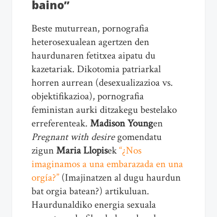
baino”
Beste muturrean, pornografia
heterosexualean agertzen den
haurdunaren fetitxea aipatu du
kazetariak. Dikotomia patriarkal
horren aurrean (desexualizazioa vs.
objektifikazioa), pornografia
feministan aurki ditzakegu bestelako
erreferenteak.
Madison Young
en
Pregnant with desire
gomendatu
zigun
Maria Llopis
ek
“¿Nos
imaginamos a una embarazada en una
orgía?”
(Imajinatzen al dugu haurdun
bat orgia batean?) artikuluan.
Haurdunaldiko energia sexuala