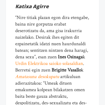
Katixa Agirre
“Nire titiak plazan egon dira etengabe,
baina nire gorputza erabat
deserotizatu da, ama gisa irakurria
naizelako. Desirak ihes egiten dit
ezpainetatik idatzi nuen haurdunaldi
batean; sentitzen nintzen dena haragi,
dena sexu”, esan zuen
Ines Osinaga
k
Urdin Elektrikoa saioko solasaldian
.
Berretsi egin zuen
Brigitte Vasallo
k
Amatasuna desokupatu
artikuluan
adierazitakoa: “Umeak dituen
emakumea kolpean bilakatzen omen
baita beste gauza abstraktu,
despolitizatu, des-sexualizatu eta des-