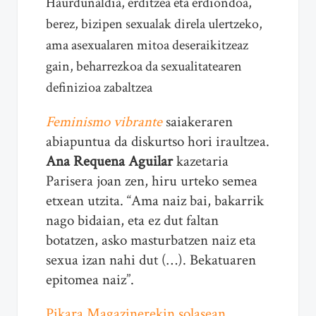
Haurdunaldia, erditzea eta erdiondoa,
berez, bizipen sexualak direla ulertzeko,
ama asexualaren mitoa deseraikitzeaz
gain, beharrezkoa da sexualitatearen
definizioa zabaltzea
Feminismo vibrante
saiakeraren
abiapuntua da diskurtso hori iraultzea.
Ana Requena Aguilar
kazetaria
Parisera joan zen, hiru urteko semea
etxean utzita. “Ama naiz bai, bakarrik
nago bidaian, eta ez dut faltan
botatzen, asko masturbatzen naiz eta
sexua izan nahi dut (…). Bekatuaren
epitomea naiz”.
Pikara Magazinerekin solasean
,