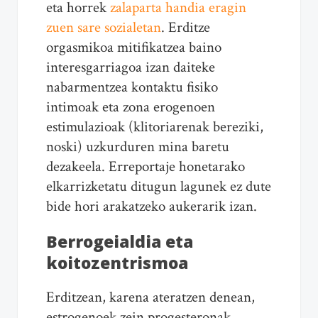
eta horrek
zalaparta handia eragin
zuen sare sozialetan
. Erditze
orgasmikoa mitifikatzea baino
interesgarriagoa izan daiteke
nabarmentzea kontaktu fisiko
intimoak eta zona erogenoen
estimulazioak (klitoriarenak bereziki,
noski) uzkurduren mina baretu
dezakeela. Erreportaje honetarako
elkarrizketatu ditugun lagunek ez dute
bide hori arakatzeko aukerarik izan.
Berrogeialdia eta
koitozentrismoa
Erditzean, karena ateratzen denean,
estrogenoek zein progesteronak