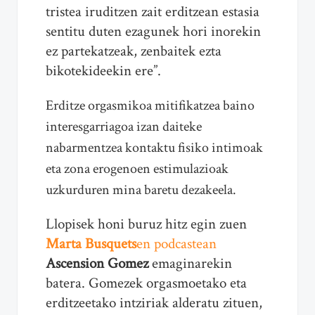
tristea iruditzen zait erditzean estasia
sentitu duten ezagunek hori inorekin
ez partekatzeak, zenbaitek ezta
bikotekideekin ere”.
Erditze orgasmikoa mitifikatzea baino
interesgarriagoa izan daiteke
nabarmentzea kontaktu fisiko intimoak
eta zona erogenoen estimulazioak
uzkurduren mina baretu dezakeela.
Llopisek honi buruz hitz egin zuen
Marta Busquets
en podcastean
Ascension Gomez
emaginarekin
batera. Gomezek orgasmoetako eta
erditzeetako intziriak alderatu zituen,