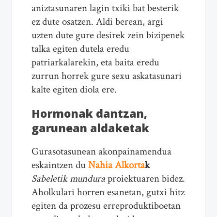
aniztasunaren lagin txiki bat besterik
ez dute osatzen. Aldi berean, argi
uzten dute gure desirek zein bizipenek
talka egiten dutela eredu
patriarkalarekin, eta baita eredu
zurrun horrek gure sexu askatasunari
kalte egiten diola ere.
Hormonak dantzan,
garunean aldaketak
Gurasotasunean akonpainamendua
eskaintzen du
Nahia Alkorta
k
Sabeletik mundura
proiektuaren bidez.
Aholkulari horren esanetan, gutxi hitz
egiten da prozesu erreproduktiboetan