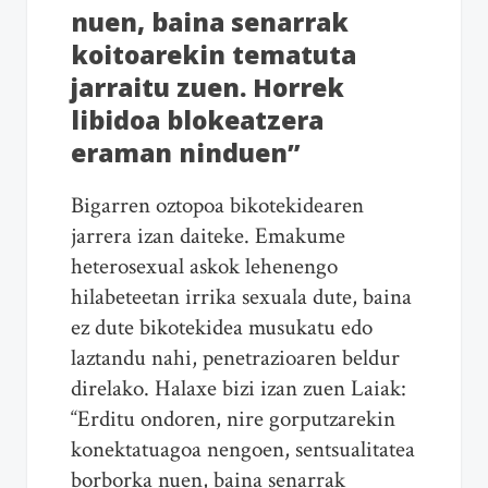
nuen, baina senarrak
koitoarekin tematuta
jarraitu zuen. Horrek
libidoa blokeatzera
eraman ninduen”
Bigarren oztopoa bikotekidearen
jarrera izan daiteke. Emakume
heterosexual askok lehenengo
hilabeteetan irrika sexuala dute, baina
ez dute bikotekidea musukatu edo
laztandu nahi, penetrazioaren beldur
direlako. Halaxe bizi izan zuen Laiak:
“Erditu ondoren, nire gorputzarekin
konektatuagoa nengoen, sentsualitatea
borborka nuen, baina senarrak