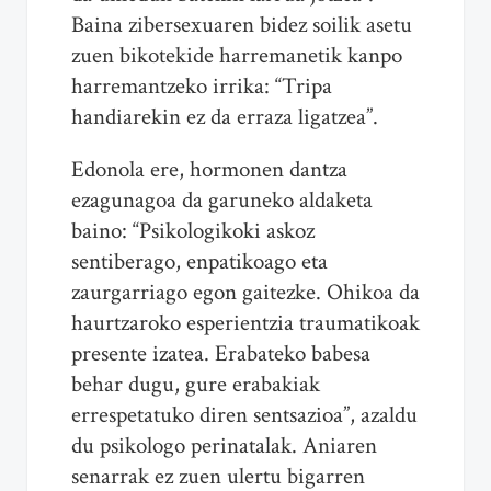
Baina zibersexuaren bidez soilik asetu
zuen bikotekide harremanetik kanpo
harremantzeko irrika: “Tripa
handiarekin ez da erraza ligatzea”.
Edonola ere, hormonen dantza
ezagunagoa da garuneko aldaketa
baino: “Psikologikoki askoz
sentiberago, enpatikoago eta
zaurgarriago egon gaitezke. Ohikoa da
haurtzaroko esperientzia traumatikoak
presente izatea. Erabateko babesa
behar dugu, gure erabakiak
errespetatuko diren sentsazioa”, azaldu
du psikologo perinatalak. Aniaren
senarrak ez zuen ulertu bigarren