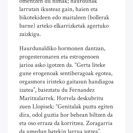
omentzen du filmak; haurdunak
larrutan ikusteaz gain, haien eta
bikotekideen edo maitaleen (bollerak
barne) arteko elkarrizketak agertuko
zaizkigu.
Haurdunaldiko hormonen dantzan,
progesteronaren eta estrogenoen
jarioa asko igotzen da. “Gerta liteke
gune erogenoak sentiberagoak egotea,
orgasmora iristeko gaitasun handiagoa
izatea”, baieztatu du Fernandez
Maritxalarrek. Horrela deskubritu
zuen Llopisek: “Genitalak puztu egiten
dira, odol guztia hor behean biltzen da
eta oso erraza da korritzea. Zoragarria
da umedun batekin larrua jotzea”.