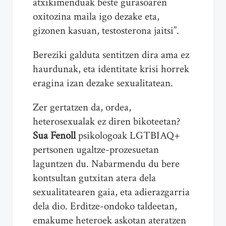
atxikimenduak beste gurasoaren
oxitozina maila igo dezake eta,
gizonen kasuan, testosterona jaitsi”.
Bereziki galduta sentitzen dira ama ez
haurdunak, eta identitate krisi horrek
eragina izan dezake sexualitatean.
Zer gertatzen da, ordea,
heterosexualak ez diren bikoteetan?
Sua Fenoll
psikologoak LGTBIAQ+
pertsonen ugaltze-prozesuetan
laguntzen du. Nabarmendu du bere
kontsultan gutxitan atera dela
sexualitatearen gaia, eta adierazgarria
dela dio. Erditze-ondoko taldeetan,
emakume heteroek askotan ateratzen