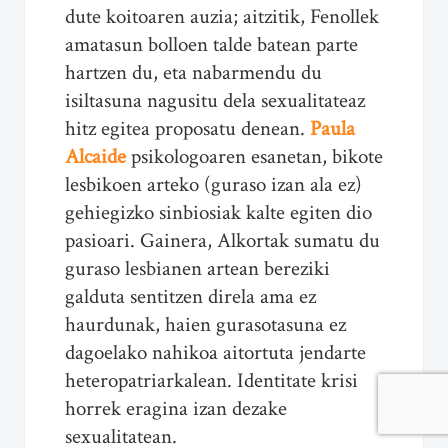
dute koitoaren auzia; aitzitik, Fenollek
amatasun bolloen talde batean parte
hartzen du, eta nabarmendu du
isiltasuna nagusitu dela sexualitateaz
hitz egitea proposatu denean.
Paula
Alcaide
psikologoaren esanetan, bikote
lesbikoen arteko (guraso izan ala ez)
gehiegizko sinbiosiak kalte egiten dio
pasioari. Gainera, Alkortak sumatu du
guraso lesbianen artean bereziki
galduta sentitzen direla ama ez
haurdunak, haien gurasotasuna ez
dagoelako nahikoa aitortuta jendarte
heteropatriarkalean. Identitate krisi
horrek eragina izan dezake
sexualitatean.