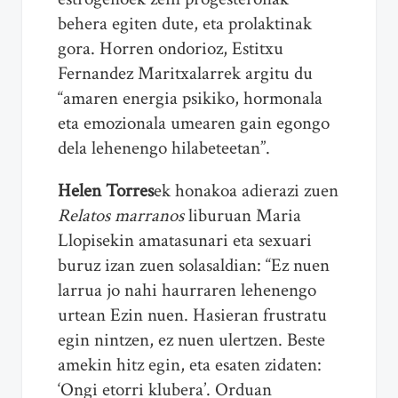
behera egiten dute, eta prolaktinak
gora. Horren ondorioz, Estitxu
Fernandez Maritxalarrek argitu du
“amaren energia psikiko, hormonala
eta emozionala umearen gain egongo
dela lehenengo hilabeteetan”.
Helen Torres
ek honakoa adierazi zuen
Relatos marranos
liburuan Maria
Llopisekin amatasunari eta sexuari
buruz izan zuen solasaldian: “Ez nuen
larrua jo nahi haurraren lehenengo
urtean Ezin nuen. Hasieran frustratu
egin nintzen, ez nuen ulertzen. Beste
amekin hitz egin, eta esaten zidaten:
‘Ongi etorri klubera’. Orduan