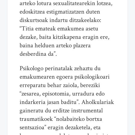
arteko lotura sexualitatearekin lotzea,
edoskitzea estigmatizatzen duten
diskurtsoak indartu ditzakeelako:
“Titia emateak emakumea asetu
dezake, baita kitzikapena eragin ere,
baina helduen arteko plazera
desberdina da”.
Psikologo perinatalak zehaztu du
emakumearen egoera psikologikoari
erreparatu behar zaiola, bereziki
“zesarea, episotomia, urradura edo
indarkeria jasan baditu”. Aholkulariak
gaineratu du erditze instrumental
traumatikoek “nolabaiteko bortxa
sentsazioa” eragin dezaketela, eta