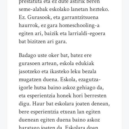
prestatuta eta ez dute astirik beren
seme-alabak eskolako lanetan hezteko.
Ez. Gurasook, eta garrantzitsuena
haurrok, ez gara homeschooling-a
egiten ari, baizik eta larrialdi-egoera
bat bizitzen ari gara.
Badago uste oker bat, batez ere
gurasoen artean, eskola edukiak
jasotzeko eta ikasteko leku bezala
mugatzen duena. Eskola, ezagutza-
igorle hutsa baino askoz gehiago da,
eta esperientzia honek hori berresten
digu. Haur bat eskolara joaten denean,
bere esperientzia etxean lan egiten
duenean egiten duena baino askoz
haratago joaten da. Eskolara doan