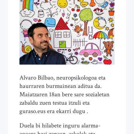
Alvaro Bilbao, neuropsikologoa eta
haurraren burmuinean aditua da.
Maiatzaren 18an bere sare sozialetan
zabaldu zuen testua itzuli eta
guraso.eus era ekarri dugu .
Duela bi hilabete inguru alarma-
egoera hasi zenean, eskolak eta