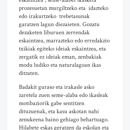
prozesuetan murgiltzeko eta idazteko
edo irakurtzeko trebetasunak
garatzen lagun diezaieten. Gozatu
dezaketen liburuen zerrendak
eskaintzea, marrazteko edo erredakzio
txikiak egiteko ideiak eskaintzea, eta
zergatik ez ideiak eman, zenbakiak
modu ludiko eta naturalagoan ikas
ditzaten.
Badakit guraso eta irakasle asko
zaretela zuen seme-alaba edo ikasleak
motibaziorik gabe sentitzen
dituzuenak, eta kasu askotan nahi
zenukeena baino gehiago behartuago.
Hilabete eskas geratzen da eskolan eta