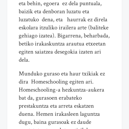
eta behin, egoera ez dela puntuala,
baizik eta denboran luzatu eta
luzatuko dena, eta haurrak ez direla
eskolara itzuliko irailera arte (baliteke
gehiago izatea). Bigarrena, beharbada,
betiko irakaskuntza arautua etxeetan
egiten saiatzea desegokia izaten ari
dela.
Munduko guraso eta haur txikiak ez
dira Homeschooling egiten ari.
Homeschooling-a hezkuntza-aukera
bat da, gurasoen erabateko
prestakuntza eta arreta eskatzen
duena. Hemen irakasleen laguntza
dugu, baina gurasoak ez daude