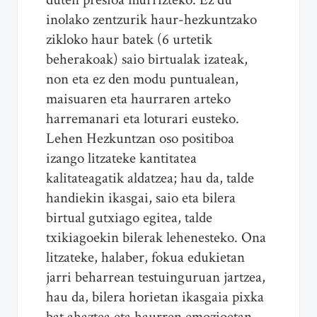
inolako zentzurik haur-hezkuntzako
zikloko haur batek (6 urtetik
beherakoak) saio birtualak izateak,
non eta ez den modu puntualean,
maisuaren eta haurraren arteko
harremanari eta loturari eusteko.
Lehen Hezkuntzan oso positiboa
izango litzateke kantitatea
kalitateagatik aldatzea; hau da, talde
handiekin ikasgai, saio eta bilera
birtual gutxiago egitea, talde
txikiagoekin bilerak lehenesteko. Ona
litzateke, halaber, fokua edukietan
jarri beharrean testuinguruan jartzea,
hau da, bilera horietan ikasgaia pixka
bat ahaztea eta haurren emozioetan,