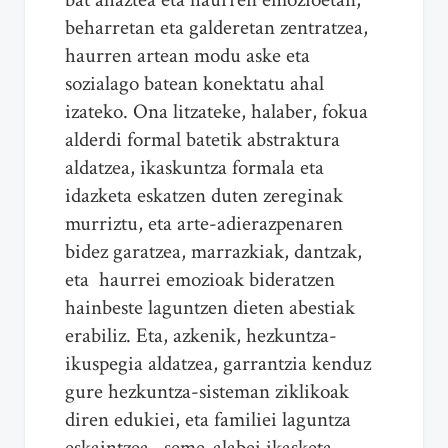
beharretan eta galderetan zentratzea,
haurren artean modu aske eta
sozialago batean konektatu ahal
izateko. Ona litzateke, halaber, fokua
alderdi formal batetik abstraktura
aldatzea, ikaskuntza formala eta
idazketa eskatzen duten zereginak
murriztu, eta arte-adierazpenaren
bidez garatzea, marrazkiak, dantzak,
eta haurrei emozioak bideratzen
hainbeste laguntzen dieten abestiak
erabiliz. Eta, azkenik, hezkuntza-
ikuspegia aldatzea, garrantzia kenduz
gure hezkuntza-sisteman ziklikoak
diren edukiei, eta familiei laguntza
eskaintzea , seme-alabei ikasketa