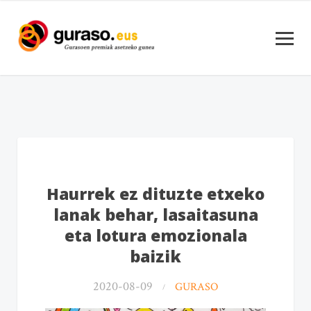
Haurrek ez dituzte etxeko
lanak behar, lasaitasuna
eta lotura emozionala
baizik
2020-08-09
GURASO