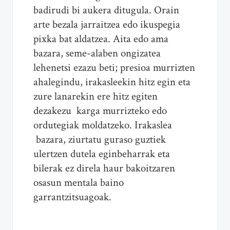
badirudi bi aukera ditugula. Orain
arte bezala jarraitzea edo ikuspegia
pixka bat aldatzea. Aita edo ama
bazara, seme-alaben ongizatea
lehenetsi ezazu beti; presioa murrizten
ahalegindu, irakasleekin hitz egin eta
zure lanarekin ere hitz egiten
dezakezu karga murrizteko edo
ordutegiak moldatzeko. Irakaslea
bazara, ziurtatu guraso guztiek
ulertzen dutela eginbeharrak eta
bilerak ez direla haur bakoitzaren
osasun mentala baino
garrantzitsuagoak.