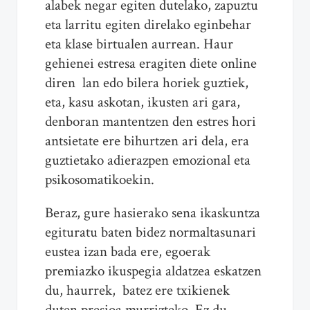
alabek negar egiten dutelako, zapuztu
eta larritu egiten direlako eginbehar
eta klase birtualen aurrean. Haur
gehienei estresa eragiten diete online
diren lan edo bilera horiek guztiek,
eta, kasu askotan, ikusten ari gara,
denboran mantentzen den estres hori
antsietate ere bihurtzen ari dela, era
guztietako adierazpen emozional eta
psikosomatikoekin.
Beraz, gure hasierako sena ikaskuntza
egituratu baten bidez normaltasunari
eustea izan bada ere, egoerak
premiazko ikuspegia aldatzea eskatzen
du, haurrek, batez ere txikienek
duten presioa murrizteko. Ez du