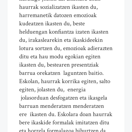
haurrak sozializatzen ikasten du,
harremanetik datozen emozioak
kudeatzen ikasten du, beste
helduengan konfiantza izaten ikasten
du, irakaslearekin eta ikaskideekin
lotura sortzen du, emozioak adierazten
ditu eta hau modu egokian egiten
ikasten du, bestearen presentziak
barrua orekatzen laguntzen baitio.
Eskolan, haurrak korrika egiten, salto
egiten, jolasten du, energia
jolasorduan desfogatzen eta ikasgela
barruan menderatzen menderatzen
ere ikasten du. Eskolara doan haurrak
bere ikaskide formalak imitatzen ditu
eta horrela formalagoa bihurtzen da.