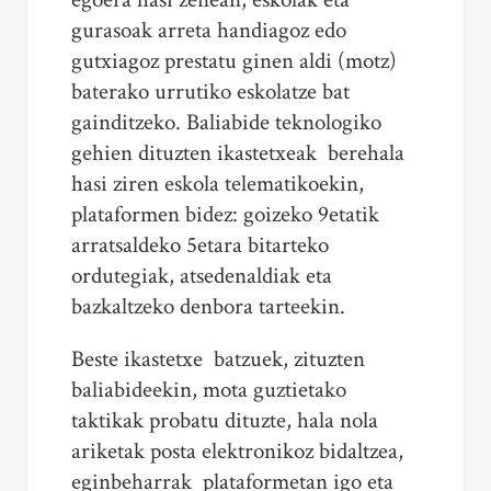
gurasoak arreta handiagoz edo
gutxiagoz prestatu ginen aldi (motz)
baterako urrutiko eskolatze bat
gainditzeko. Baliabide teknologiko
gehien dituzten ikastetxeak berehala
hasi ziren eskola telematikoekin,
plataformen bidez: goizeko 9etatik
arratsaldeko 5etara bitarteko
ordutegiak, atsedenaldiak eta
bazkaltzeko denbora tarteekin.
Beste ikastetxe batzuek, zituzten
baliabideekin, mota guztietako
taktikak probatu dituzte, hala nola
ariketak posta elektronikoz bidaltzea,
eginbeharrak plataformetan igo eta