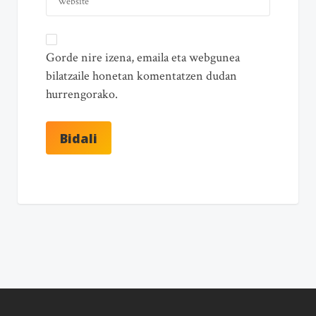
Gorde nire izena, emaila eta webgunea
bilatzaile honetan komentatzen dudan
hurrengorako.