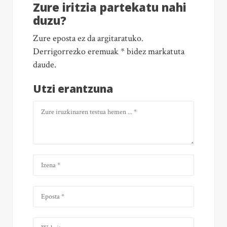
Zure iritzia partekatu nahi
duzu?
Zure eposta ez da argitaratuko.
Derrigorrezko eremuak * bidez markatuta
daude.
Utzi erantzuna