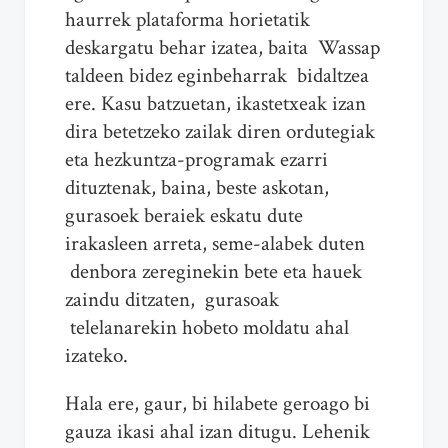
haurrek plataforma horietatik
deskargatu behar izatea, baita Wassap
taldeen bidez eginbeharrak bidaltzea
ere. Kasu batzuetan, ikastetxeak izan
dira betetzeko zailak diren ordutegiak
eta hezkuntza-programak ezarri
dituztenak, baina, beste askotan,
gurasoek beraiek eskatu dute
irakasleen arreta, seme-alabek duten
denbora zereginekin bete eta hauek
zaindu ditzaten, gurasoak
telelanarekin hobeto moldatu ahal
izateko.
Hala ere, gaur, bi hilabete geroago bi
gauza ikasi ahal izan ditugu. Lehenik