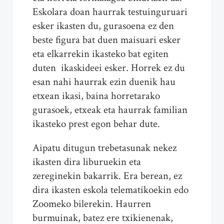
Eskolara doan haurrak testuinguruari
esker ikasten du, gurasoena ez den
beste figura bat duen maisuari esker
eta elkarrekin ikasteko bat egiten
duten ikaskideei esker. Horrek ez du
esan nahi haurrak ezin duenik hau
etxean ikasi, baina horretarako
gurasoek, etxeak eta haurrak familian
ikasteko prest egon behar dute.
Aipatu ditugun trebetasunak nekez
ikasten dira liburuekin eta
zereginekin bakarrik. Era berean, ez
dira ikasten eskola telematikoekin edo
Zoomeko bilerekin. Haurren
burmuinak, batez ere txikienenak,