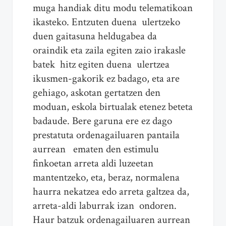
muga handiak ditu modu telematikoan
ikasteko. Entzuten duena ulertzeko
duen gaitasuna heldugabea da
oraindik eta zaila egiten zaio irakasle
batek hitz egiten duena ulertzea
ikusmen-gakorik ez badago, eta are
gehiago, askotan gertatzen den
moduan, eskola birtualak etenez beteta
badaude. Bere garuna ere ez dago
prestatuta ordenagailuaren pantaila
aurrean ematen den estimulu
finkoetan arreta aldi luzeetan
mantentzeko, eta, beraz, normalena
haurra nekatzea edo arreta galtzea da,
arreta-aldi laburrak izan ondoren.
Haur batzuk ordenagailuaren aurrean