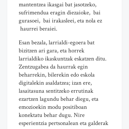
mantentzea ikasgai bat jasotzeko,
sufrimendua eragin diezaioke, bai
gurasoei, bai irakasleei, eta nola ez
haurrei beraiei.
Esan bezala, larrialdi-egoera bat
bizitzen ari gara, eta horrek
larrialdiko ikaskuntzak eskatzen ditu.
Zentzugabea da haurrak egin
beharrekin, bilerekin edo eskola
digitalekin asaldatzea; izan ere,
lasaitasuna sentitzeko errutinak
ezartzen lagundu behar diegu, eta
emozioekin modu positiboan
konektatu behar dugu. Nire
esperientzia pertsonalean eta galderak