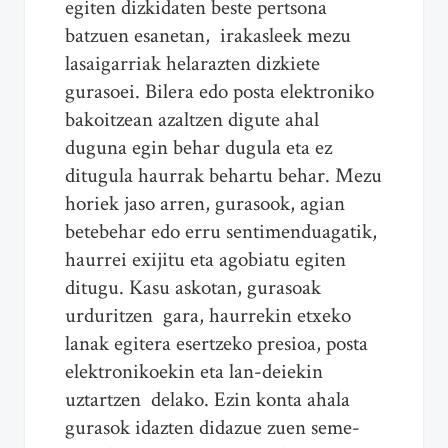
egiten dizkidaten beste pertsona
batzuen esanetan, irakasleek mezu
lasaigarriak helarazten dizkiete
gurasoei. Bilera edo posta elektroniko
bakoitzean azaltzen digute ahal
duguna egin behar dugula eta ez
ditugula haurrak behartu behar. Mezu
horiek jaso arren, gurasook, agian
betebehar edo erru sentimenduagatik,
haurrei exijitu eta agobiatu egiten
ditugu. Kasu askotan, gurasoak
urduritzen gara, haurrekin etxeko
lanak egitera esertzeko presioa, posta
elektronikoekin eta lan-deiekin
uztartzen delako. Ezin konta ahala
gurasok idazten didazue zuen seme-