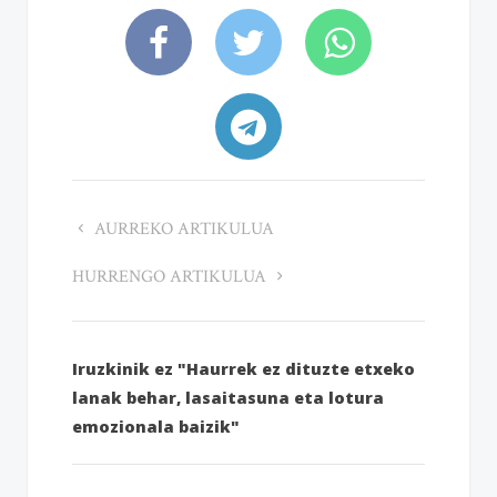
AURREKO ARTIKULUA
HURRENGO ARTIKULUA
Iruzkinik ez "Haurrek ez dituzte etxeko
lanak behar, lasaitasuna eta lotura
emozionala baizik"