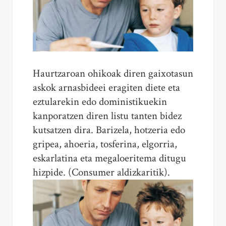
Haurtzaroan ohikoak diren gaixotasun
askok arnasbideei eragiten diete eta
eztularekin edo doministikuekin
kanporatzen diren listu tanten bidez
kutsatzen dira. Barizela, hotzeria edo
gripea, ahoeria, tosferina, elgorria,
eskarlatina eta megaloeritema ditugu
hizpide. (Consumer aldizkaritik).