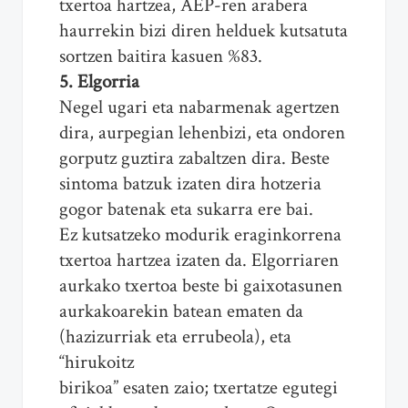
txertoa hartzea, AEP-ren arabera
haurrekin bizi diren helduek kutsatuta
sortzen baitira kasuen %83.
5. Elgorria
Negel ugari eta nabarmenak agertzen
dira, aurpegian lehenbizi, eta ondoren
gorputz guztira zabaltzen dira. Beste
sintoma batzuk izaten dira hotzeria
gogor batenak eta sukarra ere bai.
Ez kutsatzeko modurik eraginkorrena
txertoa hartzea izaten da. Elgorriaren
aurkako txertoa beste bi gaixotasunen
aurkakoarekin batean ematen da
(hazizurriak eta errubeola), eta
“hirukoitz
birikoa” esaten zaio; txertatze egutegi