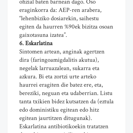
ofizial baten barnean dago. Oso
eraginkorra da: AEP-ren arabera,
“lehenbiziko dosiarekin, saihestu
egiten da haurren %90ek bizitza osoan
gaixotasuna izatea”.
6. Eskarlatina
Sintomen artean, anginak agertzen
dira (faringoamigdalitis akutua),
negelak larruazalean, sukarra eta
azkura. Bi eta zortzi urte arteko
haurrei eragiten die batez ere, eta,
bereziki, neguan eta udaberrian. Listu
tanta txikien bidez kutsatzen da (eztula
edo doministiku egitean edo hitz
egitean jaurtitzen ditugunak).
Eskarlatina antibiotikoekin tratatzen