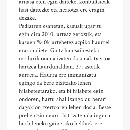
arnasa eten egin daiteke, konbultsioak
hasi daitezke eta heriotza ere eragin
dezake.
Pediatren esanetan, kasuak ugaritu
egin dira 2010. urteaz geroztik, eta
kasuen %40k urtebetez azpiko haurrei
erasan diete. Gaitz hau saihesteko
modurik onena izaten da amak txertoa
hartzea haurdunaldian, 27. astetik
aurrera. Haurra ere immunizatu
egingo da bere bizitzako lehen
hilabeteetarako, eta bi hilabete egin
ondoren, hartu ahal izango du berari
dagokion txertoaren lehen dosia. Beste
prebentzio neurri bat izaten da inguru
hurbileneko gainerako helduek ere