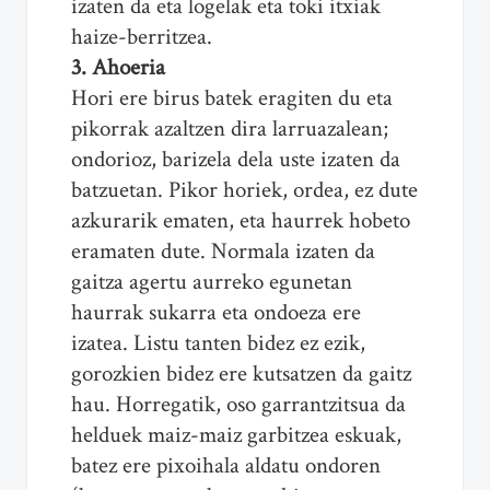
izaten da eta logelak eta toki itxiak
haize-berritzea.
3. Ahoeria
Hori ere birus batek eragiten du eta
pikorrak azaltzen dira larruazalean;
ondorioz, barizela dela uste izaten da
batzuetan. Pikor horiek, ordea, ez dute
azkurarik ematen, eta haurrek hobeto
eramaten dute. Normala izaten da
gaitza agertu aurreko egunetan
haurrak sukarra eta ondoeza ere
izatea. Listu tanten bidez ez ezik,
gorozkien bidez ere kutsatzen da gaitz
hau. Horregatik, oso garrantzitsua da
helduek maiz-maiz garbitzea eskuak,
batez ere pixoihala aldatu ondoren