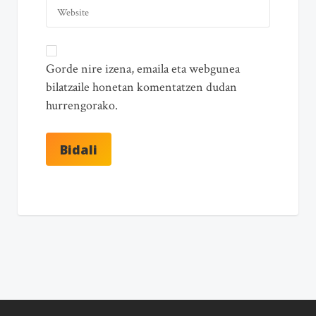
Gorde nire izena, emaila eta webgunea
bilatzaile honetan komentatzen dudan
hurrengorako.