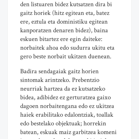
den listuaren bidez kutsatzen dira bi
gaitz horiek (hitz egitean eta, batez
ere, eztula eta doministiku egitean
kanporatzen denaren bidez), baina
eskuen bitartez ere egin daiteke:
norbaitek ahoa edo sudurra ukitu eta
gero beste norbait ukitzen duenean.
Badira sendagaiak gaitz horien
sintomak arintzeko. Prebentzio
neurriak hartzea da ez kutsatzeko
bidea, adibidez ez gerturatzea gaixo
dagoen norbaitengana edo ez ukitzea
haiek erabilitako edalontziak, toallak
edo bestelako objektuak; horrekin
batean, eskuak maiz garbitzea komeni