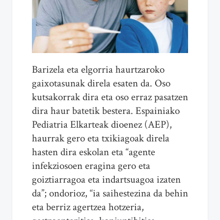
Barizela eta elgorria haurtzaroko
gaixotasunak direla esaten da. Oso
kutsakorrak dira eta oso erraz pasatzen
dira haur batetik bestera. Espainiako
Pediatria Elkarteak dioenez (AEP),
haurrak gero eta txikiagoak direla
hasten dira eskolan eta “agente
infekziosoen eragina gero eta
goiztiarragoa eta indartsuagoa izaten
da”; ondorioz, “ia saihestezina da behin
eta berriz agertzea hotzeria,