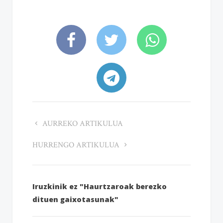
AURREKO ARTIKULUA
HURRENGO ARTIKULUA
Iruzkinik ez "Haurtzaroak berezko
dituen gaixotasunak"