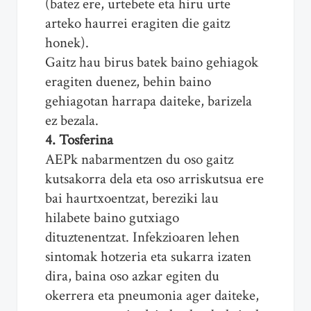
(batez ere, urtebete eta hiru urte
arteko haurrei eragiten die gaitz
honek).
Gaitz hau birus batek baino gehiagok
eragiten duenez, behin baino
gehiagotan harrapa daiteke, barizela
ez bezala.
4. Tosferina
AEPk nabarmentzen du oso gaitz
kutsakorra dela eta oso arriskutsua ere
bai haurtxoentzat, bereziki lau
hilabete baino gutxiago
dituztenentzat. Infekzioaren lehen
sintomak hotzeria eta sukarra izaten
dira, baina oso azkar egiten du
okerrera eta pneumonia ager daiteke,