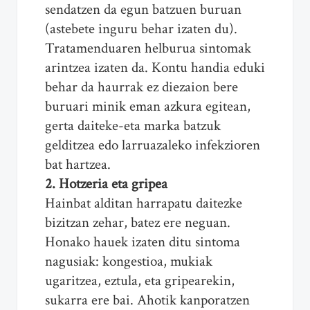
sendatzen da egun batzuen buruan
(astebete inguru behar izaten du).
Tratamenduaren helburua sintomak
arintzea izaten da. Kontu handia eduki
behar da haurrak ez diezaion bere
buruari minik eman azkura egitean,
gerta daiteke-eta marka batzuk
gelditzea edo larruazaleko infekzioren
bat hartzea.
2. Hotzeria eta gripea
Hainbat alditan harrapatu daitezke
bizitzan zehar, batez ere neguan.
Honako hauek izaten ditu sintoma
nagusiak: kongestioa, mukiak
ugaritzea, eztula, eta gripearekin,
sukarra ere bai. Ahotik kanporatzen