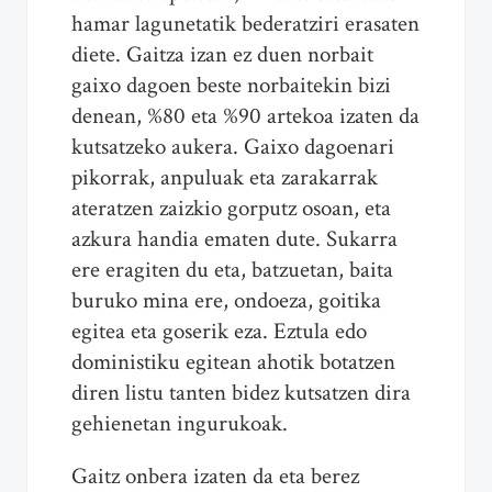
hamar lagunetatik bederatziri erasaten
diete. Gaitza izan ez duen norbait
gaixo dagoen beste norbaitekin bizi
denean, %80 eta %90 artekoa izaten da
kutsatzeko aukera. Gaixo dagoenari
pikorrak, anpuluak eta zarakarrak
ateratzen zaizkio gorputz osoan, eta
azkura handia ematen dute. Sukarra
ere eragiten du eta, batzuetan, baita
buruko mina ere, ondoeza, goitika
egitea eta goserik eza. Eztula edo
doministiku egitean ahotik botatzen
diren listu tanten bidez kutsatzen dira
gehienetan ingurukoak.
Gaitz onbera izaten da eta berez