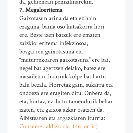
da, gehienean penizilinarekin.
7. Megaloeritema
Gaixotasun arina da eta ez hain
ezaguna, baina oso kutsakorra hori
ere. Beste izen batzuk ere ematen
zaizkio: eritema infekziosoa,
bosgarren gaixotasuna eta
“muturrekoaren gaixotasuna” ere bai,
negel bat agertzen delako, batez ere
masailetan, haurrak kolpe bat hartu
balu bezala. Horretaz gain, sukarra eta
ondoeza ere eragiten ditu. Onbera da,
eta, hortaz, ez du tratamendurik behar
izaten, eta gaixoa azkar osatzen da.
Albistearen eta argazkiaren iturria:
Consumer aldizkaria. (46. orria)