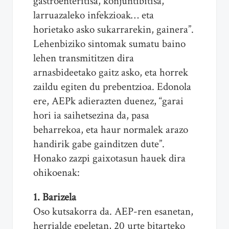
gastroenteritisa, konjuntibitisa,
larruazaleko infekzioak… eta
horietako asko sukarrarekin, gainera”.
Lehenbiziko sintomak sumatu baino
lehen transmititzen dira
arnasbideetako gaitz asko, eta horrek
zaildu egiten du prebentzioa. Edonola
ere, AEPk adierazten duenez, “garai
hori ia saihetsezina da, pasa
beharrekoa, eta haur normalek arazo
handirik gabe gainditzen dute”.
Honako zazpi gaixotasun hauek dira
ohikoenak:
1. Barizela
Oso kutsakorra da. AEP-ren esanetan,
herrialde epeletan, 20 urte bitarteko