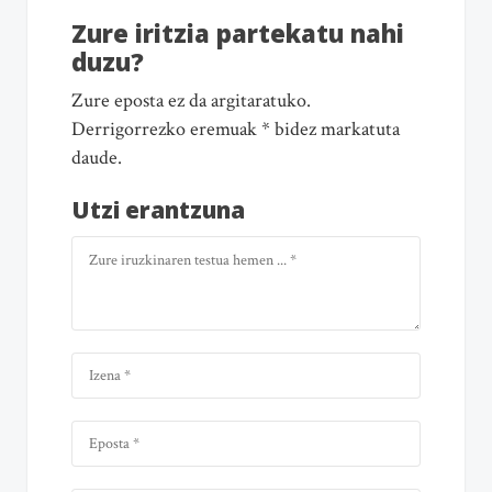
Zure iritzia partekatu nahi
duzu?
Zure eposta ez da argitaratuko.
Derrigorrezko eremuak * bidez markatuta
daude.
Utzi erantzuna