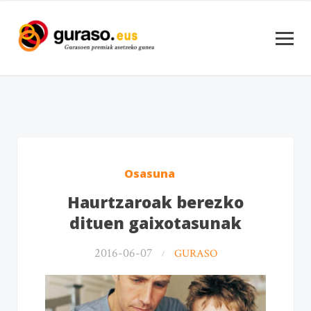
Osasuna
Haurtzaroak berezko
dituen gaixotasunak
2016-06-07
GURASO