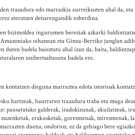
 den trazadura edo marrazkia aurreikusten ahal da, eta 
erez ateratzen denarengandik ezberdina.
ren bizimoldea ingurumen bereziak azkarki baldintzatz
 Amazoniako oihanean eta Ginea-Berriko junglan adibi
n duten badela baieztatu ahal izan da, baita, baldintzap
turalaren unibertsaltasuna badela ere.
en kontatzen dieguna marraztea edota istorioak kontat
sku hartzeak, haurraren trazadura traba eta muga deza
e: pausatutako galderak, iradokizunak, akuilatzeak, ir
k, zuzenketak, erakusketak, goresmenak, miresmenak, 
 marrazten duena, ondorioz, ez da gehiago bere egiazko
duenari erantzuna: helduek eta helduentzat ezarritako 