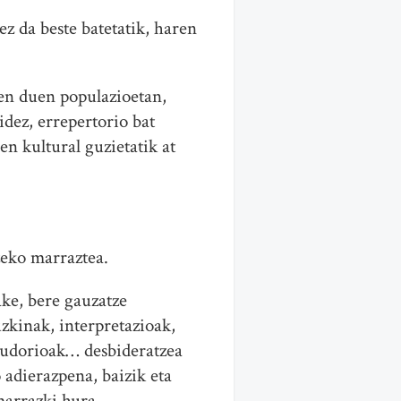
ez da beste batetatik, haren
en duen populazioetan,
dez, errepertorio bat
en kultural guzietatik at
zeko marraztea.
ke, bere gauzatze
uzkinak, interpretazioak,
laudorioak… desbideratzea
 adierazpena, baizik eta
marrazki hura.