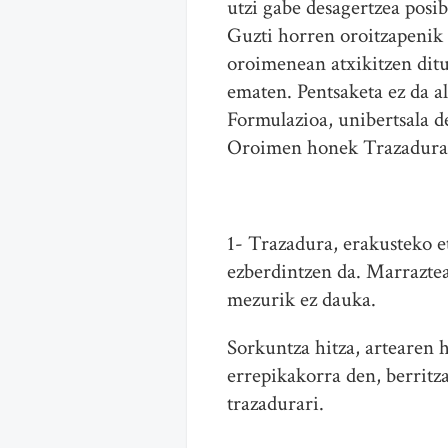
utzi gabe desagertzea posib
Guzti horren oroitzapenik 
oroimenean atxikitzen dit
ematen. Pentsaketa ez da 
Formulazioa, unibertsala d
Oroimen honek Trazadura 
1- Trazadura, erakusteko 
ezberdintzen da. Marraztea
mezurik ez dauka.
Sorkuntza hitza, artearen h
errepikakorra den, berritza
trazadurari.