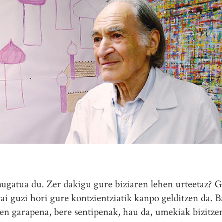
atua du. Zer dakigu gure biziaren lehen urteetaz? Gu
rai guzi hori gure kontzientziatik kanpo gelditzen da.
oen garapena, bere sentipenak, hau da, umekiak bizitze