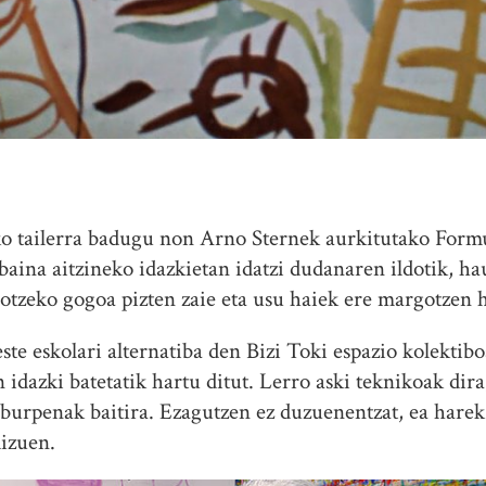
ko tailerra badugu non Arno Sternek aurkitutako Form
ina aitzineko idazkietan idatzi dudanaren ildotik, ha
gotzeko gogoa pizten zaie eta usu haiek ere margotzen h
te eskolari alternatiba den Bizi Toki espazio kolektibo
 idazki batetatik hartu ditut. Lerro aski teknikoak di
laburpenak baitira. Ezagutzen ez duzuenentzat, ea harek
izuen.