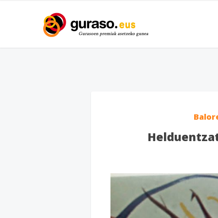
Balor
Helduentzat