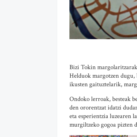
Bizi Tokin margolaritzara
Helduok margotzen dugu, ba
ikusten gaituztelarik, mar
Ondoko lerroak, besteak bes
den ororentzat idatzi dudan
eta esperientzia luzearen 
murgiltzeko gogoa pizten d