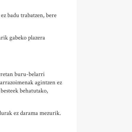
ez badu trabatzen, bere
arik gabeko plazera
rretan buru-belarri
, arrazoimenak agintzen ez
 besteek behatutako,
durak ez darama mezurik.