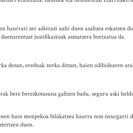
en haurrari zer adierazi nahi duen azaltzea eskatzen di
 duenarentzat justifikazioak asmatzera bortxatua da.
rka dezan, ereduak xerka ditzan, haien adibidearen ar
rrak bere berezkotasuna galtzen badu, seguru aski held
enen hain menpekoa bilakatzea haurra non neurgarri 
ztertzen duen.