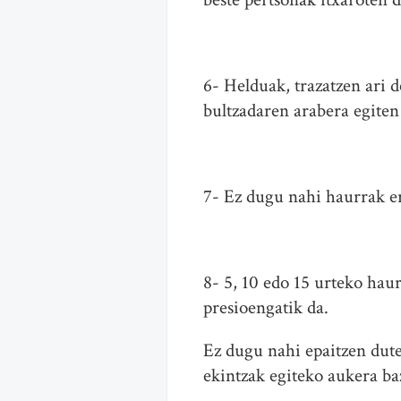
6- Helduak, trazatzen ari d
bultzadaren arabera egiten
7- Ez dugu nahi haurrak e
8- 5, 10 edo 15 urteko hau
presioengatik da.
Ez dugu nahi epaitzen dut
ekintzak egiteko aukera ba