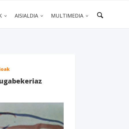
AK
AISIALDIA
MULTIMEDIA
ioak
zugabekeriaz