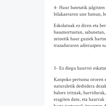
4- Haur batetatik jalgitzen
bilakaeraren une batean, b
Eskolatuak ez diren eta be
basamortuetan, sabanetan,
zeinetik haur guziek hartze
trazaduraren adierazpen na
5- Ez diegu haurrei eskatz
Kanpoko pertsona ororen e
naturaletik desbidera dezak
balore iritziak, harridura
eragiten dute, eta haurrak
beste pertsonak itxaroten 