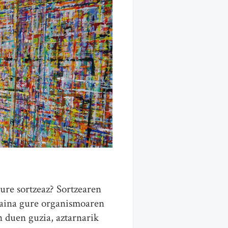
re sortzeaz? Sortzearen
 Baina gure organismoaren
n duen guzia, aztarnarik