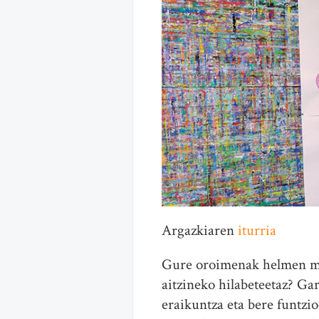
Argazkiaren
iturria
Gure oroimenak helmen mug
aitzineko hilabeteetaz? Ga
eraikuntza eta bere funtzi