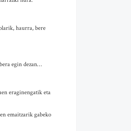
olarik, haurra, bere
abera egin dezan…
uen eraginengatik eta
den emaitzarik gabeko