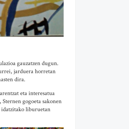
ulazioa gauzatzen dugun.
urrei, jarduera horretan
asten dira.
arentzat eta interesatua
ra, Sternen gogoeta sakonen
 idatzitako liburuetan