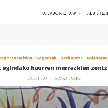
KOLABORAZIOAK
ALBISTE
een transmisioa
Gogoetak
Hezkuntza
Kolaboraz
 egindako haurren marrazkien zent
2015-11-09
GORKA TORRE