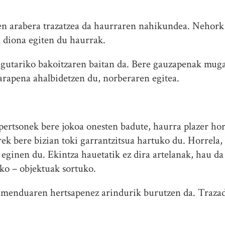
en arabera trazatzea da haurraren nahikundea. Nehork 
 diona egiten du haurrak.
 gutariko bakoitzaren baitan da. Bere gauzapenak mug
arapena ahalbidetzen du, norberaren egitea.
 pertsonek bere jokoa onesten badute, haurra plazer ho
rek bere bizian toki garrantzitsua hartuko du. Horrela
 eginen du. Ekintza hauetatik ez dira artelanak, hau da
ako – objektuak sortuko.
namenduaren hertsapenez arindurik burutzen da. Traza