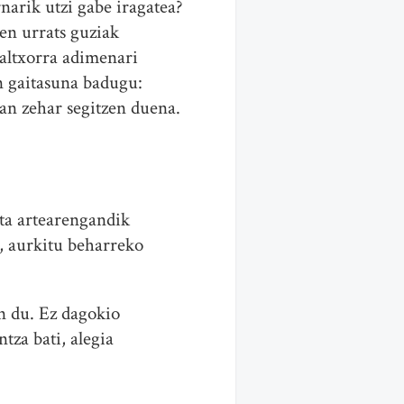
rnarik utzi gabe iragatea?
en urrats guziak
altxorra adimenari
n gaitasuna badugu:
oan zehar segitzen duena.
ta artearengandik
k, aurkitu beharreko
en du. Ez dagokio
tza bati, alegia