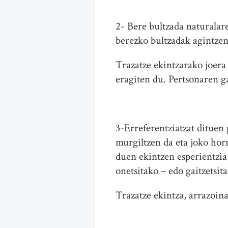
2- Bere bultzada naturalar
berezko bultzadak agintzen
Trazatze ekintzarako joera
eragiten du. Pertsonaren g
3-Erreferentziatzat dituen
murgiltzen da eta joko hor
duen ekintzen esperientzia
onetsitako – edo gaitzetsit
Trazatze ekintza, arrazoi