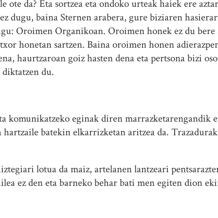
le ote da? Eta sortzea eta ondoko urteak haiek ere azta
ez dugu, baina Sternen arabera, gure biziaren hasierar
ugu: Oroimen Organikoan. Oroimen honek ez du bere 
altxor honetan sartzen. Baina oroimen honen adierazpe
ena, haurtzaroan goiz hasten dena eta pertsona bizi os
diktatzen du.
eta komunikatzeko eginak diren marrazketarengandik e
 hartzaile batekin elkarrizketan aritzea da. Trazadura
iztegiari lotua da maiz, artelanen lantzeari pentsarazt
ilea ez den eta barneko behar bati men egiten dion ekin