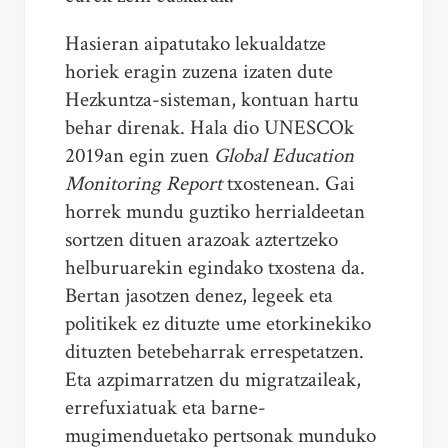
Hasieran aipatutako lekualdatze
horiek eragin zuzena izaten dute
Hezkuntza-sisteman, kontuan hartu
behar direnak. Hala dio UNESCOk
2019an egin zuen
Global Education
Monitoring Report
txostenean. Gai
horrek mundu guztiko herrialdeetan
sortzen dituen arazoak aztertzeko
helburuarekin egindako txostena da.
Bertan jasotzen denez, legeek eta
politikek ez dituzte ume etorkinekiko
dituzten betebeharrak errespetatzen.
Eta azpimarratzen du migratzaileak,
errefuxiatuak eta barne-
mugimenduetako pertsonak munduko