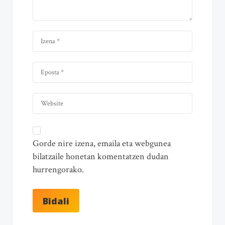
Gorde nire izena, emaila eta webgunea
bilatzaile honetan komentatzen dudan
hurrengorako.