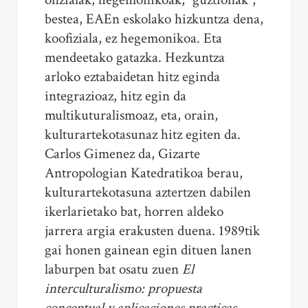
bestea, EAEn eskolako hizkuntza dena,
koofiziala, ez hegemonikoa. Eta
mendeetako gatazka. Hezkuntza
arloko eztabaidetan hitz eginda
integrazioaz, hitz egin da
multikuturalismoaz, eta, orain,
kulturartekotasunaz hitz egiten da.
Carlos Gimenez da, Gizarte
Antropologian Katedratikoa berau,
kulturartekotasuna aztertzen dabilen
ikerlarietako bat, horren aldeko
jarrera argia erakusten duena. 1989tik
gai honen gainean egin dituen lanen
laburpen bat osatu zuen
El
interculturalismo: propuesta
conceptual y aplicaciones practicas