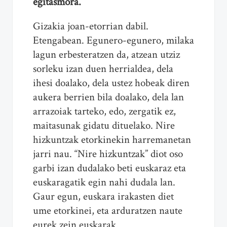
egitasmora.
Gizakia joan-etorrian dabil.
Etengabean. Egunero-egunero, milaka
lagun erbesteratzen da, atzean utziz
sorleku izan duen herrialdea, dela
ihesi doalako, dela ustez hobeak diren
aukera berrien bila doalako, dela lan
arrazoiak tarteko, edo, zergatik ez,
maitasunak gidatu dituelako. Nire
hizkuntzak etorkinekin harremanetan
jarri nau. “Nire hizkuntzak” diot oso
garbi izan dudalako beti euskaraz eta
euskaragatik egin nahi dudala lan.
Gaur egun, euskara irakasten diet
ume etorkinei, eta arduratzen naute
eurek zein euskarak.