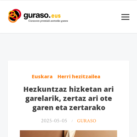
Euskara
Herri hezitzailea
Hezkuntzaz hizketan ari
garelarik, zertaz ari ote
garen eta zertarako
2025-05-05
GURASO