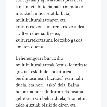
lanean, eta bi ideia nabarmenduko
nituzke lan horretatik. Bata,
multikulturalitatearen eta
kulturartekotasunaren arteko aldea
azaltzen duena. Bestea,
kulturartekotasuna lortzeko gakoa
ematen duena.
Lehenengoari buruz dio
multikulturalitateak “etnia-identitate
guztiak eskubide eta aitortza
berdintasunean bizitzea” esan nahi
duela, eta hori “asko” dela. Baina
helburua horri kulturartekotasuna
gehitzea izan behar duela, “non etnia
talde guztiak bizikide diren eta