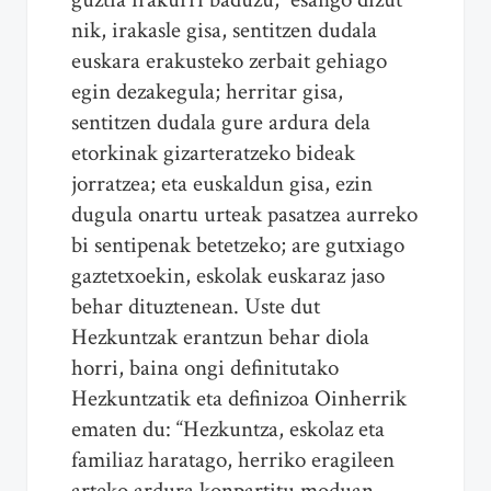
nik, irakasle gisa, sentitzen dudala
euskara erakusteko zerbait gehiago
egin dezakegula; herritar gisa,
sentitzen dudala gure ardura dela
etorkinak gizarteratzeko bideak
jorratzea; eta euskaldun gisa, ezin
dugula onartu urteak pasatzea aurreko
bi sentipenak betetzeko; are gutxiago
gaztetxoekin, eskolak euskaraz jaso
behar dituztenean. Uste dut
Hezkuntzak erantzun behar diola
horri, baina ongi definitutako
Hezkuntzatik eta definizoa Oinherrik
ematen du: “Hezkuntza, eskolaz eta
familiaz haratago, herriko eragileen
arteko ardura konpartitu moduan