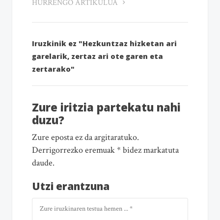
HURRENGO ARTIKULUA
Iruzkinik ez "Hezkuntzaz hizketan ari
garelarik, zertaz ari ote garen eta
zertarako"
Zure iritzia partekatu nahi
duzu?
Zure eposta ez da argitaratuko.
Derrigorrezko eremuak * bidez markatuta
daude.
Utzi erantzuna