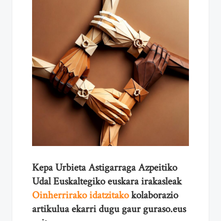
Kepa Urbieta Astigarraga Azpeitiko
Udal Euskaltegiko euskara irakasleak
Oinherrirako idatzitako
kolaborazio
artikulua ekarri dugu gaur guraso.eus