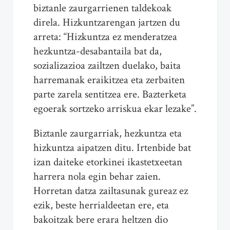
biztanle zaurgarrienen taldekoak
direla. Hizkuntzarengan jartzen du
arreta: “Hizkuntza ez menderatzea
hezkuntza-desabantaila bat da,
sozializazioa zailtzen duelako, baita
harremanak eraikitzea eta zerbaiten
parte zarela sentitzea ere. Bazterketa
egoerak sortzeko arriskua ekar lezake”.
Biztanle zaurgarriak, hezkuntza eta
hizkuntza aipatzen ditu. Irtenbide bat
izan daiteke etorkinei ikastetxeetan
harrera nola egin behar zaien.
Horretan datza zailtasunak gureaz ez
ezik, beste herrialdeetan ere, eta
bakoitzak bere erara heltzen dio