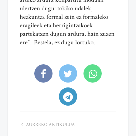
ulertzen dugu: tokiko udalek,
hezkuntza formal zein ez formaleko
eragileek eta herrigintzakoek
partekatzen dugun ardura, hain zuzen
ere”. Bestela, ez dugu lortuko.
AURREKO ARTIKULUA