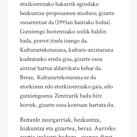
etnikoentzako bakarrik egindako
hezkuntza-proposamen modura; gizarte
osoarentzat da (1993an hasitako bidea).
Gutxiengo horientzako soilik baldin
bada, porrot itzela izango da.
Kulturartekotasuna, kultura-aniztasuna
kudeatzeko eredu gisa, gizarte osoa
aintzat hartuz aldarrikatu behar da.
Beraz, Kulturartekotasuna ez da
etorkinen edo etorkinentzako gaia, edo
gutxiengoena. Zentzurik badu hitz
horrek, gizarte osoa kontuan hartuta du.
Biztanle zaurgarriak, hezkuntza,
hizkuntza eta gizartea, beraz. Aurreko
guztia irakurri baduzu, esango dizut