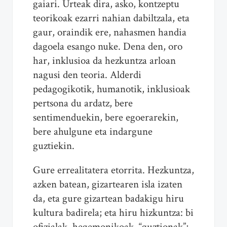
gaiari. Urteak dira, asko, kontzeptu
teorikoak ezarri nahian dabiltzala, eta
gaur, oraindik ere, nahasmen handia
dagoela esango nuke. Dena den, oro
har, inklusioa da hezkuntza arloan
nagusi den teoria. Alderdi
pedagogikotik, humanotik, inklusioak
pertsona du ardatz, bere
sentimenduekin, bere egoerarekin,
bere ahulgune eta indargune
guztiekin.
Gure errealitatera etorrita. Hezkuntza,
azken batean, gizartearen isla izaten
da, eta gure gizartean badakigu hiru
kultura badirela; eta hiru hizkuntza: bi
ofizialak, hegemonikoak, “guztionak”;