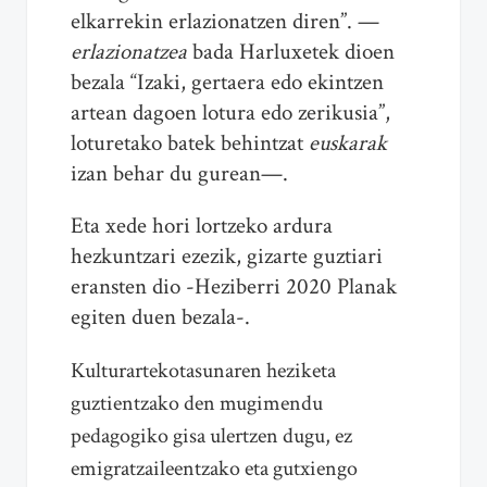
elkarrekin erlazionatzen diren”. —
erlazionatzea
bada Harluxetek dioen
bezala “Izaki, gertaera edo ekintzen
artean dagoen lotura edo zerikusia”,
loturetako batek behintzat
euskarak
izan behar du gurean—.
Eta xede hori lortzeko ardura
hezkuntzari ezezik, gizarte guztiari
eransten dio -Heziberri 2020 Planak
egiten duen bezala-.
Kulturartekotasunaren heziketa
guztientzako den mugimendu
pedagogiko gisa ulertzen dugu, ez
emigratzaileentzako eta gutxiengo