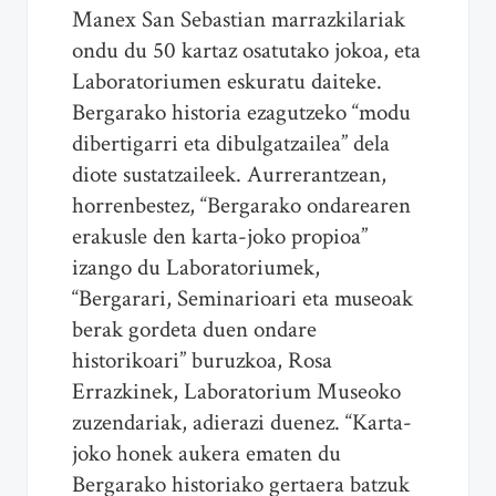
Manex San Sebastian marrazkilariak
ondu du 50 kartaz osatutako jokoa, eta
Laboratoriumen eskuratu daiteke.
Bergarako historia ezagutzeko “modu
dibertigarri eta dibulgatzailea” dela
diote sustatzaileek. Aurrerantzean,
horrenbestez, “Bergarako ondarearen
erakusle den karta-joko propioa”
izango du Laboratoriumek,
“Bergarari, Seminarioari eta museoak
berak gordeta duen ondare
historikoari” buruzkoa, Rosa
Errazkinek, Laboratorium Museoko
zuzendariak, adierazi duenez. “Karta-
joko honek aukera ematen du
Bergarako historiako gertaera batzuk