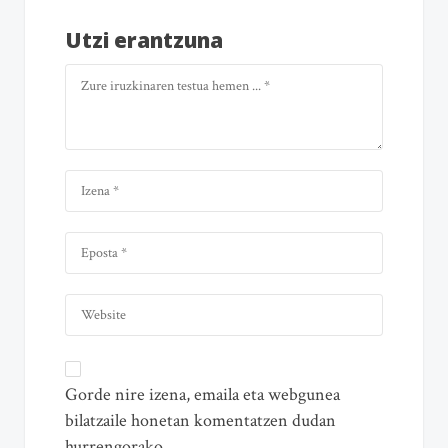
Utzi erantzuna
Gorde nire izena, emaila eta webgunea
bilatzaile honetan komentatzen dudan
hurrengorako.