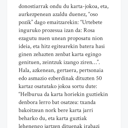
donostiarrak ondu du karta-jokoa, eta,
aurkezpenean azaldu duenez, “oso
pozik” dago emaitzarekin: “Urtebete
inguruko prozesua izan da: Rosa
ezagutu nuen unean proposatu nion
ideia, eta hitz egitearekin batera hasi
ginen zehazten zenbat karta egingo
genituen, zeintzuk izango ziren…”.
Hala, azkenean, gertaera, pertsonaia
edo asmazio ezberdinak dituzten 50
kartaz osatutako jokoa sortu dute:
“Helburua da karta horiekin guztiekin
denbora lerro bat osatzea: txanda
bakoitzean nork bere karta jarri
beharko du, eta karta guztiak
lehenengo jartzen dituenak irabazi