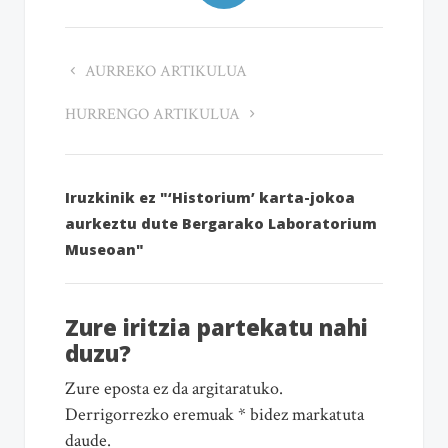
AURREKO ARTIKULUA
HURRENGO ARTIKULUA
Iruzkinik ez "‘Historium’ karta-jokoa
aurkeztu dute Bergarako Laboratorium
Museoan"
Zure iritzia partekatu nahi
duzu?
Zure eposta ez da argitaratuko.
Derrigorrezko eremuak * bidez markatuta
daude.