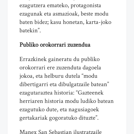
ezagutzera emateko, protagonista
ezagunak eta asmazioak, beste modu
baten bidez; kasu honetan, karta-joko
batekin”.
Publiko orokorrari zuzendua
Errazkinek gaineratu du publiko
orokorrari ere zuzenduta dagoela
jokoa, eta helburu dutela “modu
dibertigarri eta dibulgatzaile batean”
ezagutaraztea historia: “Gazteenek
herriaren historia modu ludiko batean
ezagutuko dute, eta nagusiagoek
gertakariak gogoratuko dituzte”.
Manex San Sebastian ilustratzaile