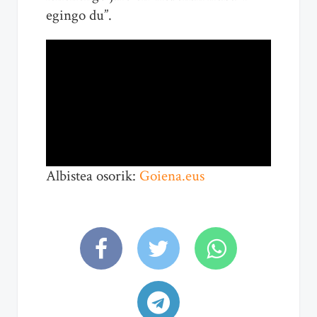
egingo du”.
Albistea osorik:
Goiena.eus