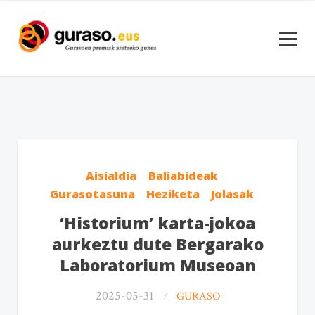
Aisialdia
Baliabideak
Gurasotasuna
Heziketa
Jolasak
‘Historium’ karta-jokoa
aurkeztu dute Bergarako
Laboratorium Museoan
2025-05-31
GURASO