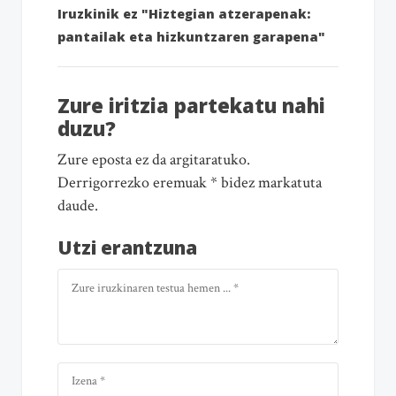
Iruzkinik ez "Hiztegian atzerapenak:
pantailak eta hizkuntzaren garapena"
Zure iritzia partekatu nahi
duzu?
Zure eposta ez da argitaratuko.
Derrigorrezko eremuak * bidez markatuta
daude.
Utzi erantzuna