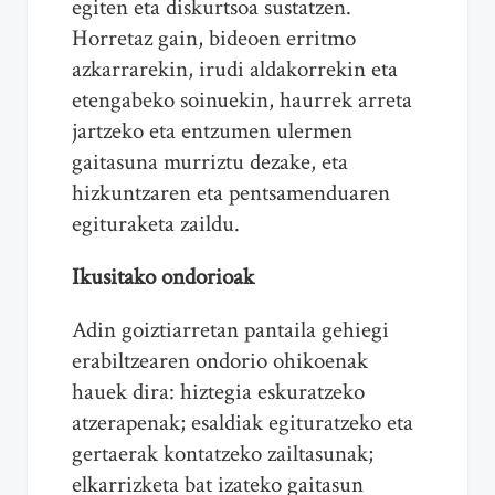
egiten eta diskurtsoa sustatzen.
Horretaz gain, bideoen erritmo
azkarrarekin, irudi aldakorrekin eta
etengabeko soinuekin, haurrek arreta
jartzeko eta entzumen ulermen
gaitasuna murriztu dezake, eta
hizkuntzaren eta pentsamenduaren
egituraketa zaildu.
Ikusitako ondorioak
Adin goiztiarretan pantaila gehiegi
erabiltzearen ondorio ohikoenak
hauek dira: hiztegia eskuratzeko
atzerapenak; esaldiak egituratzeko eta
gertaerak kontatzeko zailtasunak;
elkarrizketa bat izateko gaitasun