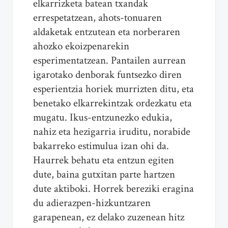
elkarrizketa batean txandak
errespetatzean, ahots-tonuaren
aldaketak entzutean eta norberaren
ahozko ekoizpenarekin
esperimentatzean. Pantailen aurrean
igarotako denborak funtsezko diren
esperientzia horiek murrizten ditu, eta
benetako elkarrekintzak ordezkatu eta
mugatu. Ikus-entzunezko edukia,
nahiz eta hezigarria iruditu, norabide
bakarreko estimulua izan ohi da.
Haurrek behatu eta entzun egiten
dute, baina gutxitan parte hartzen
dute aktiboki. Horrek bereziki eragina
du adierazpen-hizkuntzaren
garapenean, ez delako zuzenean hitz