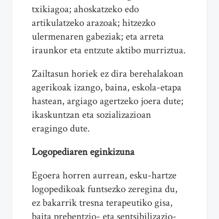
txikiagoa; ahoskatzeko edo
artikulatzeko arazoak; hitzezko
ulermenaren gabeziak; eta arreta
iraunkor eta entzute aktibo murriztua.
Zailtasun horiek ez dira berehalakoan
agerikoak izango, baina, eskola-etapa
hastean, argiago agertzeko joera dute;
ikaskuntzan eta sozializazioan
eragingo dute.
Logopediaren eginkizuna
Egoera horren aurrean, esku-hartze
logopedikoak funtsezko zeregina du,
ez bakarrik tresna terapeutiko gisa,
baita prebentzio- eta sentsibilizazio-