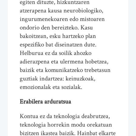
egiten dituzte, hizkuntzaren
atzerapena kausa neurobiologiko,
ingurumenekoaren edo mistoaren
ondorio den bereizteko. Kasu
bakoitzean, esku hartzeko plan
espezifiko bat diseinatzen dute.
Helburua ez da soilik ahozko
adierazpena eta ulermena hobetzea,
baizik eta komunikatzeko trebetasun
guztiak indartzea: keinuzkoak,
emozionalak eta sozialak.
Erabilera arduratsua
Kontua ez da teknologia deabrutzea,
teknologia horrekin modu orekatuan
bizitzen ikastea baizik. Hainbat elkarte