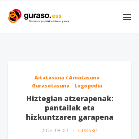
Aitatasuna / Amatasuna
Gurasotasuna
Logopedia
Hiztegian atzerapenak:
pantailak eta
hizkuntzaren garapena
2025-09-04
GURASO