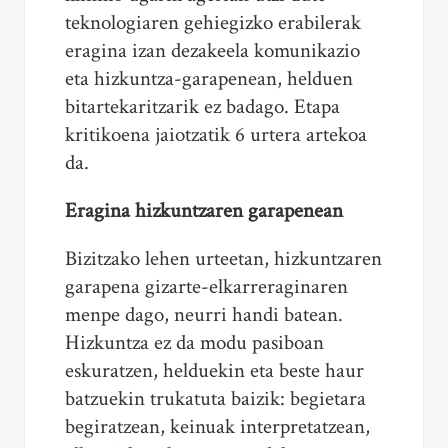
teknologiaren gehiegizko erabilerak
eragina izan dezakeela komunikazio
eta hizkuntza-garapenean, helduen
bitartekaritzarik ez badago. Etapa
kritikoena jaiotzatik 6 urtera artekoa
da.
Eragina hizkuntzaren garapenean
Bizitzako lehen urteetan, hizkuntzaren
garapena gizarte-elkarreraginaren
menpe dago, neurri handi batean.
Hizkuntza ez da modu pasiboan
eskuratzen, helduekin eta beste haur
batzuekin trukatuta baizik: begietara
begiratzean, keinuak interpretatzean,