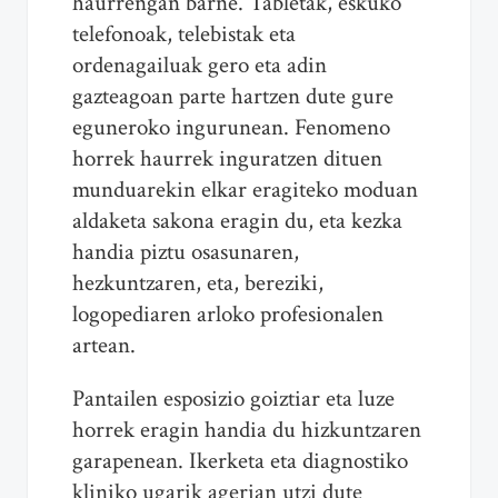
haurrengan barne. Tabletak, eskuko
telefonoak, telebistak eta
ordenagailuak gero eta adin
gazteagoan parte hartzen dute gure
eguneroko ingurunean. Fenomeno
horrek haurrek inguratzen dituen
munduarekin elkar eragiteko moduan
aldaketa sakona eragin du, eta kezka
handia piztu osasunaren,
hezkuntzaren, eta, bereziki,
logopediaren arloko profesionalen
artean.
Pantailen esposizio goiztiar eta luze
horrek eragin handia du hizkuntzaren
garapenean. Ikerketa eta diagnostiko
kliniko ugarik agerian utzi dute