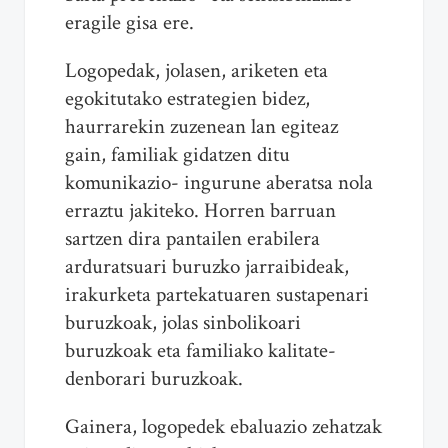
eragile gisa ere.
Logopedak, jolasen, ariketen eta
egokitutako estrategien bidez,
haurrarekin zuzenean lan egiteaz
gain, familiak gidatzen ditu
komunikazio- ingurune aberatsa nola
erraztu jakiteko. Horren barruan
sartzen dira pantailen erabilera
arduratsuari buruzko jarraibideak,
irakurketa partekatuaren sustapenari
buruzkoak, jolas sinbolikoari
buruzkoak eta familiako kalitate-
denborari buruzkoak.
Gainera, logopedek ebaluazio zehatzak