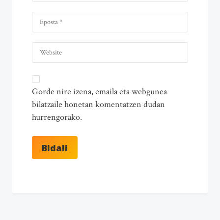
Gorde nire izena, emaila eta webgunea
bilatzaile honetan komentatzen dudan
hurrengorako.