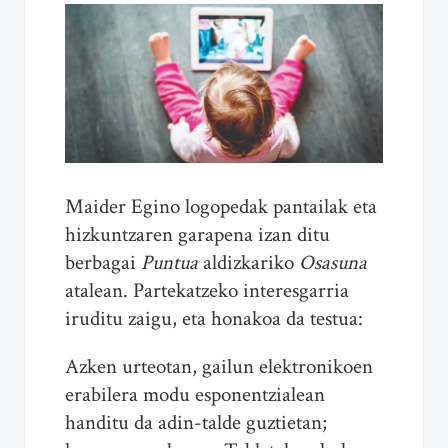
Maider Egino logopedak pantailak eta
hizkuntzaren garapena izan ditu
berbagai
Puntua
aldizkariko
Osasuna
atalean. Partekatzeko interesgarria
iruditu zaigu, eta honakoa da testua:
Azken urteotan, gailun elektronikoen
erabilera modu esponentzialean
handitu da adin-talde guztietan;