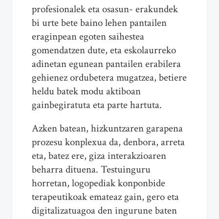
profesionalek eta osasun- erakundek
bi urte bete baino lehen pantailen
eraginpean egoten saihestea
gomendatzen dute, eta eskolaurreko
adinetan egunean pantailen erabilera
gehienez ordubetera mugatzea, betiere
heldu batek modu aktiboan
gainbegiratuta eta parte hartuta.
Azken batean, hizkuntzaren garapena
prozesu konplexua da, denbora, arreta
eta, batez ere, giza interakzioaren
beharra dituena. Testuinguru
horretan, logopediak konponbide
terapeutikoak emateaz gain, gero eta
digitalizatuagoa den ingurune baten