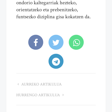
ondorio kaltegarriak hezteko,
orientatzeko eta prebenitzeko,
funtsezko diziplina gisa kokatzen da.
AURREKO ARTIKULUA
HURRENGO ARTIKULUA