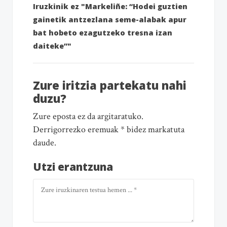
Iruzkinik ez "Markeliñe: “Hodei guztien
gainetik antzezlana seme-alabak apur
bat hobeto ezagutzeko tresna izan
daiteke”"
Zure iritzia partekatu nahi
duzu?
Zure eposta ez da argitaratuko.
Derrigorrezko eremuak * bidez markatuta
daude.
Utzi erantzuna