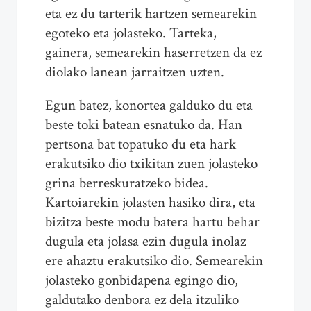
eta ez du tarterik hartzen semearekin
egoteko eta jolasteko. Tarteka,
gainera, semearekin haserretzen da ez
diolako lanean jarraitzen uzten.
Egun batez, konortea galduko du eta
beste toki batean esnatuko da. Han
pertsona bat topatuko du eta hark
erakutsiko dio txikitan zuen jolasteko
grina berreskuratzeko bidea.
Kartoiarekin jolasten hasiko dira, eta
bizitza beste modu batera hartu behar
dugula eta jolasa ezin dugula inolaz
ere ahaztu erakutsiko dio. Semearekin
jolasteko gonbidapena egingo dio,
galdutako denbora ez dela itzuliko