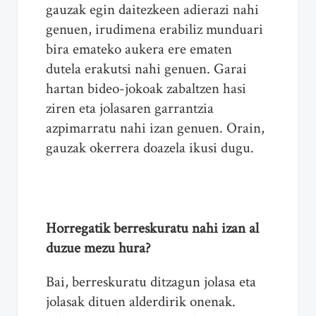
gauzak egin daitezkeen adierazi nahi
genuen, irudimena erabiliz munduari
bira emateko aukera ere ematen
dutela erakutsi nahi genuen. Garai
hartan bideo-jokoak zabaltzen hasi
ziren eta jolasaren garrantzia
azpimarratu nahi izan genuen. Orain,
gauzak okerrera doazela ikusi dugu.
Horregatik berreskuratu nahi izan al
duzue mezu hura?
Bai, berreskuratu ditzagun jolasa eta
jolasak dituen alderdirik onenak.