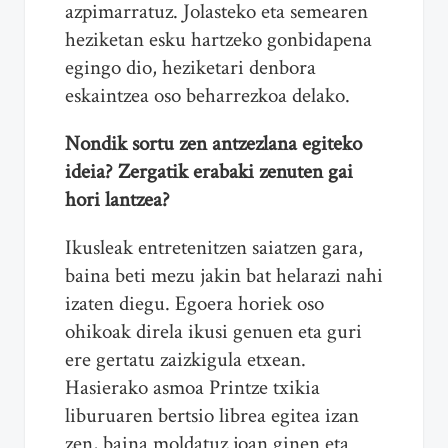
azpimarratuz. Jolasteko eta semearen
heziketan esku hartzeko gonbidapena
egingo dio, heziketari denbora
eskaintzea oso beharrezkoa delako.
Nondik sortu zen antzezlana egiteko
ideia? Zergatik erabaki zenuten gai
hori lantzea?
Ikusleak entretenitzen saiatzen gara,
baina beti mezu jakin bat helarazi nahi
izaten diegu. Egoera horiek oso
ohikoak direla ikusi genuen eta guri
ere gertatu zaizkigula etxean.
Hasierako asmoa Printze txikia
liburuaren bertsio librea egitea izan
zen, baina moldatuz joan ginen eta