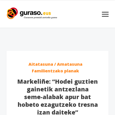
Aitatasuna / Amatasuna
Familientzako planak
Markeliñe: “Hodei guztien
gainetik antzezlana
seme-alabak apur bat
hobeto ezagutzeko tresna
izan daiteke”