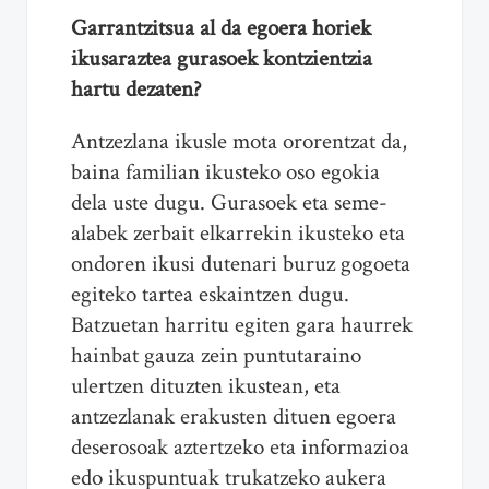
Garrantzitsua al da egoera horiek
ikusaraztea gurasoek kontzientzia
hartu dezaten?
Antzezlana ikusle mota ororentzat da,
baina familian ikusteko oso egokia
dela uste dugu. Gurasoek eta seme-
alabek zerbait elkarrekin ikusteko eta
ondoren ikusi dutenari buruz gogoeta
egiteko tartea eskaintzen dugu.
Batzuetan harritu egiten gara haurrek
hainbat gauza zein puntutaraino
ulertzen dituzten ikustean, eta
antzezlanak erakusten dituen egoera
deserosoak aztertzeko eta informazioa
edo ikuspuntuak trukatzeko aukera