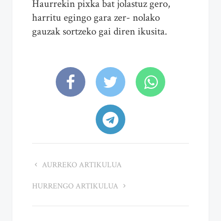
Haurrekin pixka bat jolastuz gero,
harritu egingo gara zer- nolako
gauzak sortzeko gai diren ikusita.
AURREKO ARTIKULUA
HURRENGO ARTIKULUA