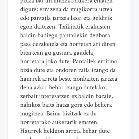
pixka bat urruntzeko aukera ematen
digute; errazena da mugikorra uztea
edo pantaila jartzea lasai eta geldirik
egon daitezen. Txikitatik erakusten
baldin badiegu pantailekin denbora
pasa dezaketela eta horretan ari diren
bitartean gu gustura gaudela,
horretara joko dute. Pantailek erritmo
bizia dute eta ondoren zaila izango da
haurrek arreta beste nonbaiten jartzea
dena azkar behar izango dutelako;
zerbait interesatzen ez baldin bazaie,
nahikoa baita hatza gora edo behera
mugitzea. Baina bizitzak ez du
horretarako aukerarik ematen.
Haurrek helduon arreta behar dute