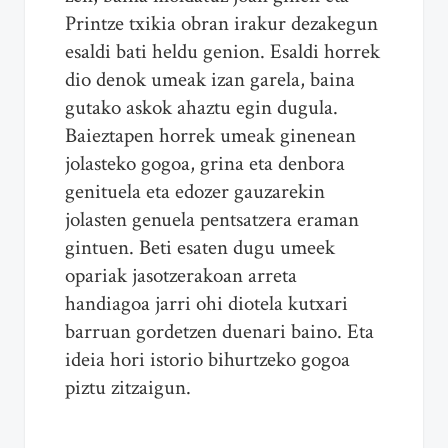
Printze txikia obran irakur dezakegun
esaldi bati heldu genion. Esaldi horrek
dio denok umeak izan garela, baina
gutako askok ahaztu egin dugula.
Baieztapen horrek umeak ginenean
jolasteko gogoa, grina eta denbora
genituela eta edozer gauzarekin
jolasten genuela pentsatzera eraman
gintuen. Beti esaten dugu umeek
opariak jasotzerakoan arreta
handiagoa jarri ohi diotela kutxari
barruan gordetzen duenari baino. Eta
ideia hori istorio bihurtzeko gogoa
piztu zitzaigun.