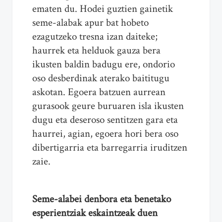
ematen du. Hodei guztien gainetik
seme-alabak apur bat hobeto
ezagutzeko tresna izan daiteke;
haurrek eta helduok gauza bera
ikusten baldin badugu ere, ondorio
oso desberdinak aterako baititugu
askotan. Egoera batzuen aurrean
gurasook geure buruaren isla ikusten
dugu eta deseroso sentitzen gara eta
haurrei, agian, egoera hori bera oso
dibertigarria eta barregarria iruditzen
zaie.
Seme-alabei denbora eta benetako
esperientziak eskaintzeak duen