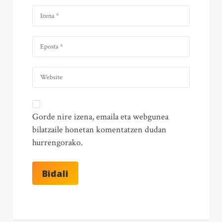
Gorde nire izena, emaila eta webgunea
bilatzaile honetan komentatzen dudan
hurrengorako.