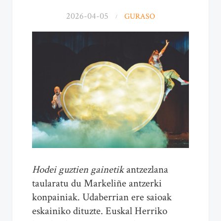
2026-04-05
GURASO
Hodei guztien gainetik
antzezlana
taularatu du Markeliñe antzerki
konpainiak. Udaberrian ere saioak
eskainiko dituzte. Euskal Herriko