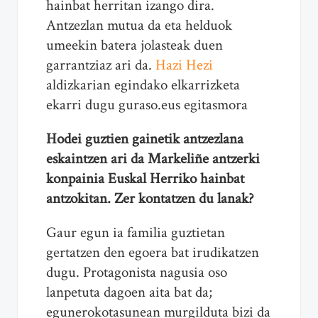
hainbat herritan izango dira.
Antzezlan mutua da eta helduok
umeekin batera jolasteak duen
garrantziaz ari da.
Hazi Hezi
aldizkarian egindako elkarrizketa
ekarri dugu guraso.eus egitasmora
Hodei guztien gainetik antzezlana
eskaintzen ari da Markeliñe antzerki
konpainia Euskal Herriko hainbat
antzokitan. Zer kontatzen du lanak?
Gaur egun ia familia guztietan
gertatzen den egoera bat irudikatzen
dugu. Protagonista nagusia oso
lanpetuta dagoen aita bat da;
egunerokotasunean murgilduta bizi da