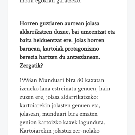
modu egokian garatzeko.
Horren guztiaren aurrean jolasa
aldarrikatzen duzue, bai umeentzat eta
baita helduentzat ere. Jolas horren
barnean, kartoiak protagonismo
berezia hartzen du antzezlanean.
Zergatik?
1998an Munduari bira 80 kaxatan
izeneko lana estreinatu genuen, hain
zuzen ere, jolasa aldarrikatzeko:
kartoiarekin jolasten genuen eta,
jolasean, munduari bira ematen
genion kartoizko kaxek lagunduta.
Kartoiarekin jolastuz zer-nolako