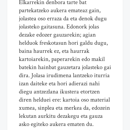
Elkarrekin denbora tarte bat
partekatzeko aukera emateaz gain,
jolastea oso erraza da eta denok dugu
jolasteko gaitasuna. Edonork jolas
dezake edozer gauzarekin; agian
helduok freskotasun hori galdu dugu,
baina haurrek ez, eta haurrak
kartoiarekin, paperarekin edo makil
batekin hainbat gauzetara jolasteko gai
dira. Jolasa irudimena lantzeko iturria
izan daiteke eta hori adierazi nahi
diegu antzezlana ikustera etortzen
diren helduei ere: kartoia oso material
xumea, sinplea eta merkea da, edozein
lekutan aurkitu dezakegu eta gauza
asko egiteko aukera ematen du.