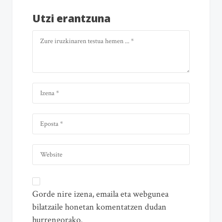
Utzi erantzuna
Gorde nire izena, emaila eta webgunea
bilatzaile honetan komentatzen dudan
hurrengorako.