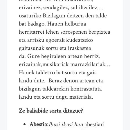
erizainez, sendagilez, suhiltzailez….
osaturiko Bizilagun deitzen den talde
bat badago. Hauen helburua
herritarrei lehen sorospenen berpiztea
eta arrisku egoerak kudeatzeko
gaitasunak sortu eta iraskastea
da. Gure begiraleen artean berriz,
erizainak,musikariak marrazkilariak…
Hauek taldetxo bat sortu eta gaia
landu dute. Beraz denon artean eta
bizilagun taldearekin kontrastatuta
landu eta sortu dugu materiala.
Ze baliabide sortu dituzue?
Abestia:
Ikusi ikusi han
abestiari