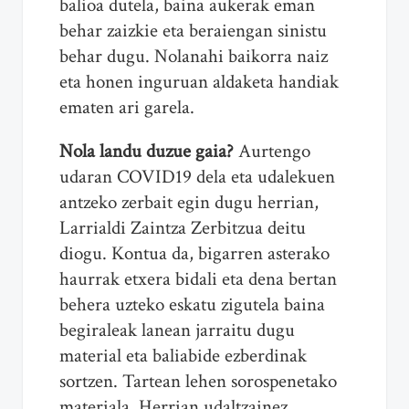
balioa dutela, baina aukerak eman
behar zaizkie eta beraiengan sinistu
behar dugu. Nolanahi baikorra naiz
eta honen inguruan aldaketa handiak
ematen ari garela.
Nola landu duzue gaia?
Aurtengo
udaran COVID19 dela eta udalekuen
antzeko zerbait egin dugu herrian,
Larrialdi Zaintza Zerbitzua deitu
diogu. Kontua da, bigarren asterako
haurrak etxera bidali eta dena bertan
behera uzteko eskatu zigutela baina
begiraleak lanean jarraitu dugu
material eta baliabide ezberdinak
sortzen. Tartean lehen sorospenetako
materiala. Herrian udaltzainez,