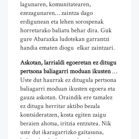
lagunaren, komunitatearen,
ezezagunaren… zaintza dago
erdigunean eta lehen sorospenak
horretarako baliatu behar dira. Guk
gure Abaraxka ludotekan garrantzi
handia ematen diogu elkar zaintzari.
Askotan, larrialdi egoeretan ez ditugu
pertsona baliagarri moduan ikusten
…
Uste dut haurrak ez ditugula pertsona
baliagarri moduan ikusten egoera eta
gauza askotan. Oraindik ere tamalez
ez ditugu herritar aktibo bezala
kontsideratzen, kosta egiten zaigu
beraien ahotsa, iritzia entzutea. Nik
uste dut ikaragarrizko gaitasuna,