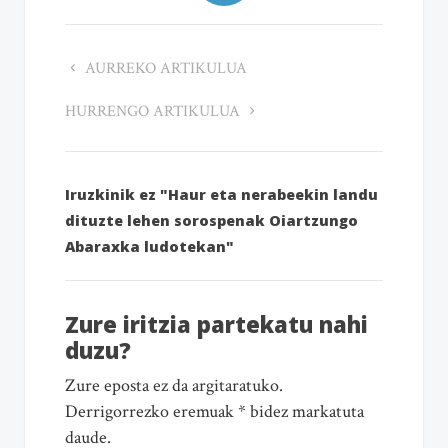
AURREKO ARTIKULUA
HURRENGO ARTIKULUA
Iruzkinik ez "Haur eta nerabeekin landu
dituzte lehen sorospenak Oiartzungo
Abaraxka ludotekan"
Zure iritzia partekatu nahi
duzu?
Zure eposta ez da argitaratuko.
Derrigorrezko eremuak * bidez markatuta
daude.