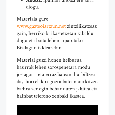
Ahotsa:
Ipuinari ahotsa ere jarri
diogu.
Materiala gure
www.gazteoiartzun.net
zintzilikatzeaz
gain, herriko bi ikastetxetan zabaldu
dugu eta baita lehen aipatutako
Bizilagun taldearekin.
Material guzti honen helburua
haurrak lehen sorospenetara modu
jostagarri eta erraz batean hurbiltzea
da, horrelako egoera batean aurkitzen
badira zer egin behar duten jakitea eta
hainbat telefono zenbaki ikastea.