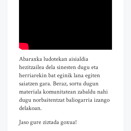
Abaraxka ludotekan aisialdia
hezitzailea dela sinesten dugu eta
herriarekin bat eginik lana egiten
saiatzen gara. Beraz, sortu dugun
materiala komunitatean zabaldu nahi
dugu norbaitentzat baliogarria izango
delakoan.
Jaso gure ziztada goxua!