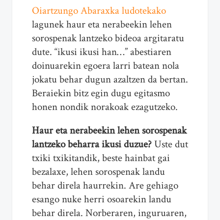
Oiartzungo Abaraxka ludotekako
lagunek haur eta nerabeekin lehen
sorospenak lantzeko bideoa argitaratu
dute. “ikusi ikusi han…” abestiaren
doinuarekin egoera larri batean nola
jokatu behar dugun azaltzen da bertan.
Beraiekin bitz egin dugu egitasmo
honen nondik norakoak ezagutzeko.
Haur eta nerabeekin lehen sorospenak
lantzeko beharra ikusi duzue?
Uste dut
txiki txikitandik, beste hainbat gai
bezalaxe, lehen sorospenak landu
behar direla haurrekin. Are gehiago
esango nuke herri osoarekin landu
behar direla. Norberaren, inguruaren,