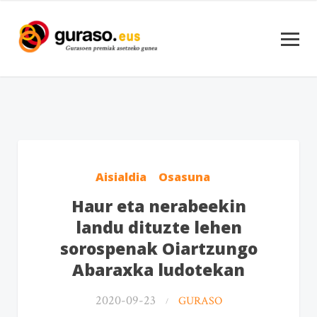
Aisialdia
Osasuna
Haur eta nerabeekin
landu dituzte lehen
sorospenak Oiartzungo
Abaraxka ludotekan
2020-09-23
GURASO