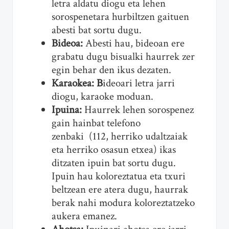
letra aldatu diogu eta lehen
sorospenetara hurbiltzen gaituen
abesti bat sortu dugu.
Bideoa:
Abesti hau, bideoan ere
grabatu dugu bisualki haurrek zer
egin behar den ikus dezaten.
Karaokea: B
ideoari letra jarri
diogu, karaoke moduan.
Ipuina:
Haurrek lehen sorospenez
gain hainbat telefono
zenbaki (112, herriko udaltzaiak
eta herriko osasun etxea) ikas
ditzaten ipuin bat sortu dugu.
Ipuin hau koloreztatua eta txuri
beltzean ere atera dugu, haurrak
berak nahi modura koloreztatzeko
aukera emanez.