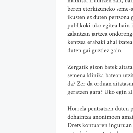
matxista iruditzen zait, ba
beren etorkizuneko seme-a
ikusten ez duten pertsona g
publikoki uko egitea hain i
zalantzan jartzea ondoreng
kentzea erabaki ahal izatea
duten gai guztiez gain.
Zergatik gizon batek aitat
semena klinika batean utzit
da? Zer da orduan aitatasu
geratzen gara? Uko egin a
Horrela pentsatzen duten p
dohaintza anonimoen amai
Drets kontuaren inguruan 