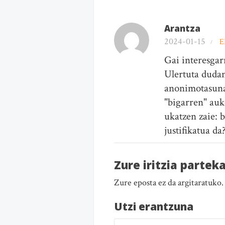
Arantza
2024-01-15
E
Gai interesgar
Ulertuta duda
anonimotasuna
"bigarren" auk
ukatzen zaie: 
justifikatua da
Zure iritzia partek
Zure eposta ez da argitaratuko
Utzi erantzuna