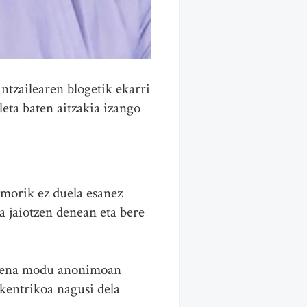
ntzailearen blogetik ekarri
eta baten aitzakia izango
smorik ez duela esanez
a jaiotzen denean eta bere
semena modu anonimoan
kentrikoa nagusi dela