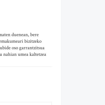
maten duenean, bere
emakumeari bizitzeko
ubide oso garrantzitsua
tu nahian umea kaltetzea