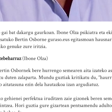
 gai bat dakargu gaurkoan. Ibone Olza psikiatra eta eki
satuko Bertin Osborne guraso.eus egitasmoan hausnarl
ko genuke zure iritzia.
etebeharraz
(Ibone Olza)
Bertin Osbornek bere hurrengo semearen aita izateko a
u duten zalaparta. Mundu guztiak kritikatu du, “haurr
do aitatasuna ezin dela hautazkoa izan argudiatuz.
ako gehienei perfektua iruditzen zaie gizonek beren 
intzea. Hori guztia gure gizartean pentsamendu adulto