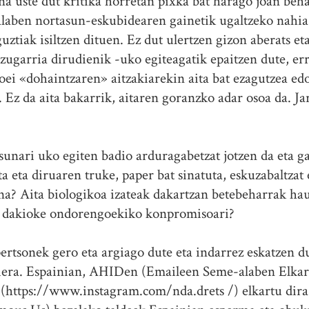
ina uste dut kritika horretan pixka bat harago joan beh
laben nortasun-eskubidearen gainetik ugaltzeko nahia
uztiak isiltzen dituen. Ez dut ulertzen gizon aberats et
zugarria dirudienik -uko egiteagatik epaitzen dute, erri
oei «dohaintzaren» aitzakiarekin aita bat ezagutzea edo
. Ez da aita bakarrik, aitaren goranzko adar osoa da. J
asunari uko egiten badio arduragabetzat jotzen da eta g
a eta diruaren truke, paper bat sinatuta, eskuzabaltzat 
na? Aita biologikoa izateak dakartzan betebeharrak haut
l dakioke ondorengoekiko konpromisoari?
ertsonek gero eta argiago dute eta indarrez eskatzen 
era. Espainian, AHIDen (Emaileen Seme-alaben Elka
(https://www.instagram.com/nda.drets /) elkartu dira.