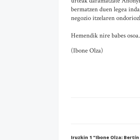
urteak daramatzate Anonym
bermatzen duen legea inda
negozio itzelaren ondorioz
Hemendik nire babes osoa.
(Ibone Olza)
Iruzkin 1 "Ibone Olza: Bert