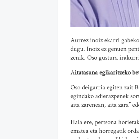
Aurrez inoiz ekarri gabeko
dugu. Inoiz ez genuen pent
zenik. Oso gustura irakurri
A
itatasuna egikaritzeko b
Oso deigarria egiten zait 
egindako adierazpenek sort
aita zarenean, aita zara” e
Hala ere, pertsona horiet
ematea eta horregatik orda