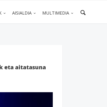
AK
AISIALDIA
MULTIMEDIA
k eta aitatasuna