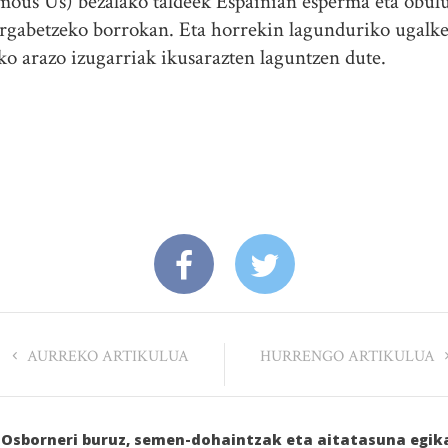
ous Us) bezalako taldeek Espainian esperma eta obu
rgabetzeko borrokan. Eta horrekin lagunduriko ugalke
ko arazo izugarriak ikusarazten laguntzen dute.
AURREKO ARTIKULUA
HURRENGO ARTIKULUA
ín Osborneri buruz, semen-dohaintzak eta aitatasuna egi