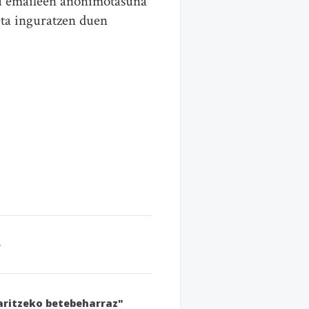
lu emaileen anonimotasuna
ta inguratzen duen
karitzeko betebeharraz"