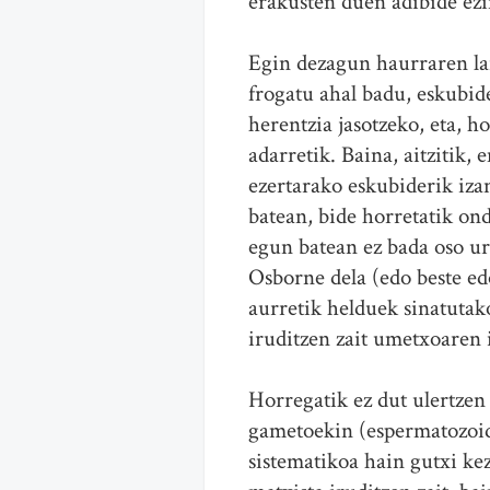
erakusten duen adibide ezi
Egin dezagun haurraren lar
frogatu ahal badu, eskubide
herentzia jasotzeko, eta, h
adarretik. Baina, aitzitik,
ezertarako eskubiderik iz
batean, bide horretatik on
egun batean ez bada oso ur
Osborne dela (edo beste ed
aurretik helduek sinatutak
iruditzen zait umetxoaren i
Horregatik ez dut ulertze
gametoekin (espermatozoid
sistematikoa hain gutxi ke