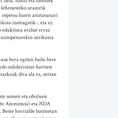
ar dela, nahiz eta helduek
 lehenesteko arazorik
a ospetsu baten aitatasunari
koia izateagatik-, eta ez
 edukitzea erabat erraz
araunspenarekin zerikusia
auza bera egiten badu bere
edo solidariotzat hartzen
azkoak dira ala ez, zertan
dute semen eta obuluen
rte Anonimoa) eta NDA
 Beste herrialde batzuetan