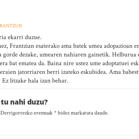
RANTZUN
ria ekarri duzue.
nez, Frantzian esaterako ama batek umea adopazioan e
 gorde dezake, umearen nahiaren gainetik. Helburua 
era bat ematea da. Baina nire ustez ume adoptatuei esk
beraien jatorriaren berri izateko eskubidea. Ama babes
? Ez litzake hala izan behar.
atu nahi duzu?
. Derrigorrezko eremuak * bidez markatuta daude.