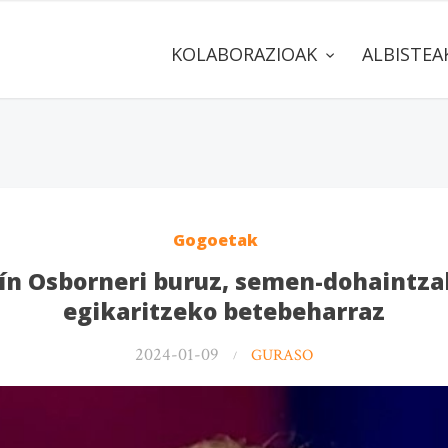
KOLABORAZIOAK
ALBISTE
Gogoetak
tín Osborneri buruz, semen-dohaintza
egikaritzeko betebeharraz
2024-01-09
GURASO