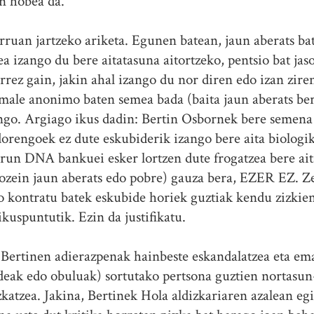
n hobea da.
ruan jartzeko ariketa. Egunen batean, jaun aberats bat
a izango du bere aitatasuna aitortzeko, pentsio bat jas
orrez gain, jakin ahal izango du nor diren edo izan zire
 emale anonimo baten semea bada (baita jaun aberats ber
ango. Argiago ikus dadin: Bertin Osbornek bere semena
dorengoek ez dute eskubiderik izango bere aita biologik
run DNA bankuei esker lortzen dute frogatzea bere ait
ozein jaun aberats edo pobre) gauza bera, EZER EZ. Ze
o kontratu batek eskubide horiek guztiak kendu zizkien
kuspuntutik. Ezin da justifikatu.
n Bertinen adierazpenak hainbeste eskandalatzea eta e
eak edo obuluak) sortutako pertsona guztien nortasun
zkatzea. Jakina, Bertinek Hola aldizkariaren azalean eg