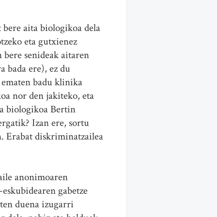
 bere aita biologikoa dela
otzeko eta gutxienez
n bere senideak aitaren
a bada ere), ez du
 ematen badu klinika
oa nor den jakiteko, eta
a biologikoa Bertin
rgatik? Izan ere, sortu
. Erabat diskriminatzailea
maile anonimoaren
-eskubidearen gabetze
iten duena izugarri