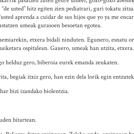
bakarrik pasatzen zuten geure umeei, goxo-goxo abestek
“de usted” hitz egiten zien pediatrari, guri tokatu zitz
usted aprenda a cuidar de sus hijos que yo ya me encar
 gustatzen umeak gurasoen besoetan egotea.
nemiarekin, etxera bidali ninduten. Egunero, esnatu o
aiketara ospitalean. Gauero, umeak han utzita, etxera.
 helduz gero, biberoia eurek emanda zeukaten.
a, begiak itxiz gero, han ezin dela lorik egin entzutek
har bizi izandako biolentzia.
uden bitartean.