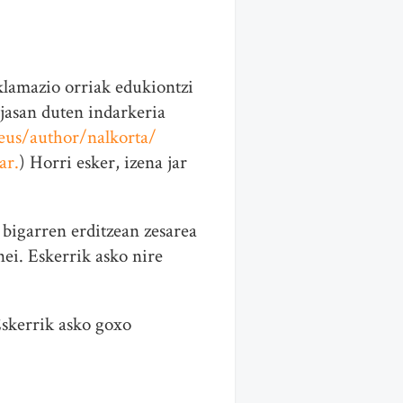
eklamazio orriak edukiontzi
 jasan duten indarkeria
.eus/author/nalkorta/
ar.
) Horri esker, izena jar
 bigarren erditzean zesarea
ei. Eskerrik asko nire
Eskerrik asko goxo