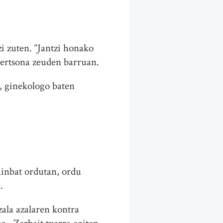
zi zuten. “Jantzi honako
 pertsona zeuden barruan.
, ginekologo baten
ainbat ordutan, ordu
.
zala azalaren kontra