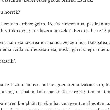
 osasuntsu. Eurei esker gaude bizirik. Laurok.
 du horrek?
a zeuden erditze gelan. 13. Eta umeen aita, pasiloan ut
abisatuko dizugu erditzera sartzeko”. Bera ez, beste 13
era nahi eta zesarearen mamua zegoen hor. Bat-batean
eman zidan saihetsetan eta, noski, garraxi egin nuen.
ratarik”.
n zituzten eta oso ahul nengoenaren aitzakiarekin, h
i eurengana joaten. Informaziorik ere ez ziguten ematen
zainaren konplizitatarekin hartzen genituen besotan, a