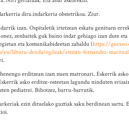
a. Niri gertatuak. Eta abar askorekin.
arkerria dira.indarkeria obstetrikoa. Ziur.
darrik izan. Ospitaletik irtetzean eskatu genituen err
onez, zenbaitek guk baino indar gehiago izan dute eta
egietan eta komunikabideetan zabaldu (
https://guraso
s/eu/liburu-denda/egileak/estitxu-fernandez-maritxal
i.
lehenengo erditzean izan nuen matronari. Eskerrik asko
Eskerrik asko erditze-osteetan lagundu ninduten erizain
zten pediatrei. Bihotzez, barru-barrutik.
rkeriak ezin dituelako guztiak saku berdinean sartu. 
ioi.