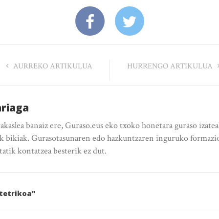
AURREKO ARTIKULUA
HURRENGO ARTIKULUA
ariaga
rakaslea banaiz ere, Guraso.eus eko txoko honetara guraso izate
k bikiak. Gurasotasunaren edo hazkuntzaren inguruko formazio 
etatik kontatzea besterik ez dut.
stetrikoa"