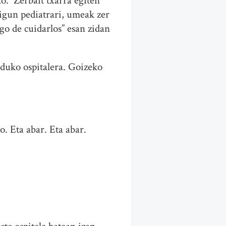
o. Zerbait txarra egiten
aigun pediatrari, umeak zer
go de cuidarlos” esan zidan
rduko ospitalera. Goizeko
o. Eta abar. Eta abar.