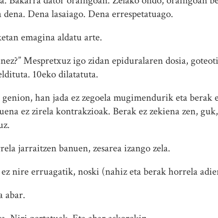
a. Bakarra dator oraingoan. Zelako ondo, oraingoan bes
 dena. Dena lasaiago. Dena errespetatuago.
etan emagina aldatu arte.
ez?” Mespretxuz igo zidan epiduralaren dosia, goteotik
ldituta. 10eko dilatatuta.
n genion, han jada ez zegoela mugimendurik eta berak 
na ez zirela kontrakzioak. Berak ez zekiena zen, guk, 
uz.
rela jarraitzen banuen, zesarea izango zela.
 ez nire erruagatik, noski (nahiz eta berak horrela adie
a abar.