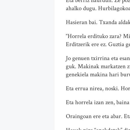
Eta berriz haurdun. Ze poz
ahalko dugu. Hurbilagokoa
Hasieran bai. Txanda aldak
“Horrela erdituko zara? Min
Erditzerik ere ez. Guztia ge
Jo genuen txirrina eta esa
guk. Makinak markatzen zue
genekiela makina hari bur
Eta errua nirea, noski. Hor
Eta horrela izan zen, baina
Oraingoan ere eta abar. Et