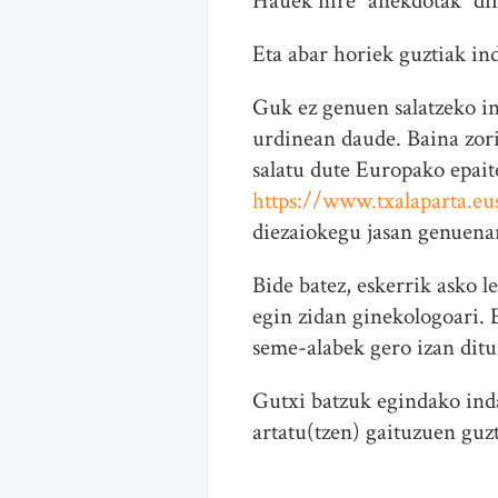
Hauek nire “anekdotak” dir
Eta abar horiek guztiak ind
Guk ez genuen salatzeko in
urdinean daude. Baina zori
salatu dute Europako epait
https://www.txalaparta.eu
diezaiokegu jasan genuenar
Bide batez, eskerrik asko 
egin zidan ginekologoari. 
seme-alabek gero izan ditu
Gutxi batzuk egindako inda
artatu(tzen) gaituzuen guzt