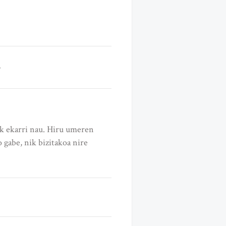
ak ekarri nau. Hiru umeren
gabe, nik bizitakoa nire