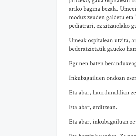
jartzeko, gaua ospitalean 
ariko bagina bezala. Umeei 
moduz zeuden galdetu eta “
pediatrari, ez zitzaiolako
Umeak ospitalean utzita, a
bederatzietatik gaueko ham
Egunen baten beranduxeago
Inkubagailuen ondoan eserit
Eta abar, haurdunaldian ze
Eta abar, erditzean.
Eta abar, inkubagailuan ze