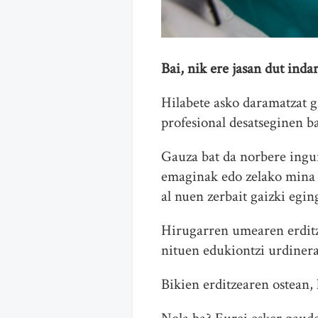
Bai, nik ere jasan dut inda
Hilabete asko daramatzat ga
profesional desatseginen ba
Gauza bat da norbere ingur
emaginak edo zelako mina 
al nuen zerbait gaizki egin
Hirugarren umearen erditze
nituen edukiontzi urdinera
Bikien erditzearen ostean, 