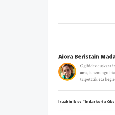
Aiora Beristain Mad
Ogibidez euskara i
ama; lehenengo bia
tripetatik eta begi
Iruzkinik ez "Indarkeria Ob