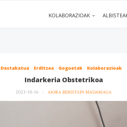
KOLABORAZIOAK
ALBISTE
Destakatua
Erditzea
Gogoetak
Kolaborazioak
Indarkeria Obstetrikoa
2023-10-16
AIORA BERISTAIN MADARIAGA