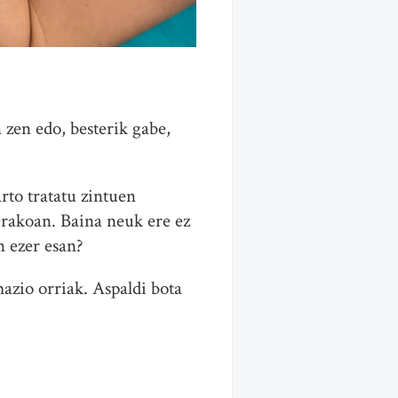
 zen edo, besterik gabe,
rto tratatu zintuen
rakoan. Baina neuk ere ez
n ezer esan?
azio orriak. Aspaldi bota