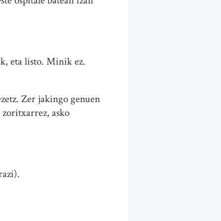
te ospitale batean izan
, eta listo. Minik ez.
ezetz. Zer jakingo genuen
zoritxarrez, asko
razi).