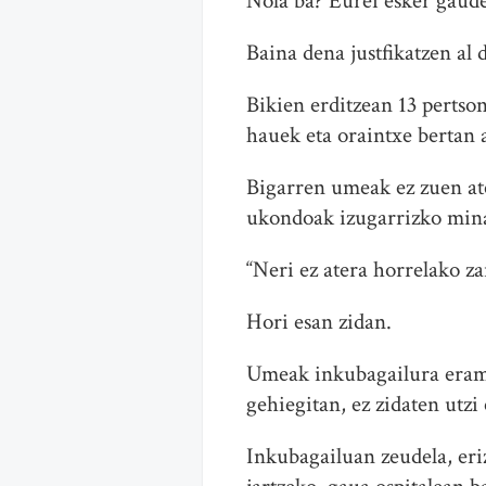
Nola ba? Eurei esker gaude
Baina dena justfikatzen al
Bikien erditzean 13 pertson
hauek eta oraintxe bertan 
Bigarren umeak ez zuen at
ukondoak izugarrizko mina 
“Neri ez atera horrelako za
Hori esan zidan.
Umeak inkubagailura erama
gehiegitan, ez zidaten utz
Inkubagailuan zeudela, eri