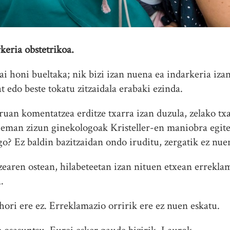
rkeria obstetrikoa.
i honi bueltaka; nik bizi izan nuena ea indarkeria izan
t edo beste tokatu zitzaidala erabaki ezinda.
uan komentatzea erditze txarra izan duzula, zelako txa
eman zizun ginekologoak Kristeller-en maniobra egite
go? Ez baldin bazitzaidan ondo iruditu, zergatik ez nue
aren ostean, hilabeteetan izan nituen etxean erreklam
.
hori ere ez. Erreklamazio orririk ere ez nuen eskatu.