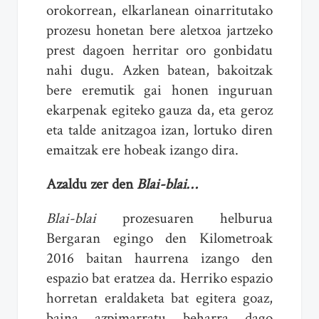
orokorrean, elkarlanean oinarritutako
prozesu honetan bere aletxoa jartzeko
prest dagoen herritar oro gonbidatu
nahi dugu. Azken batean, bakoitzak
bere eremutik gai honen inguruan
ekarpenak egiteko gauza da, eta geroz
eta talde anitzagoa izan, lortuko diren
emaitzak ere hobeak izango dira.
Azaldu zer den
Blai-blai…
Blai-blai
prozesuaren helburua
Bergaran egingo den Kilometroak
2016 baitan haurrena izango den
espazio bat eratzea da. Herriko espazio
horretan eraldaketa bat egitera goaz,
baina azpimarratu beharra dago