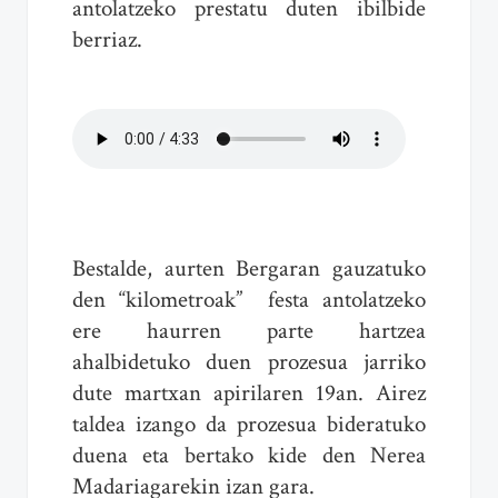
antolatzeko prestatu duten ibilbide
berriaz.
Bestalde, aurten Bergaran gauzatuko
den “kilometroak” festa antolatzeko
ere haurren parte hartzea
ahalbidetuko duen prozesua jarriko
dute martxan apirilaren 19an. Airez
taldea izango da prozesua bideratuko
duena eta bertako kide den Nerea
Madariagarekin izan gara.