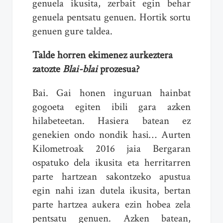
genuela ikusita, zerbait egin behar
genuela pentsatu genuen. Hortik sortu
genuen gure taldea.
Talde horren ekimenez aurkeztera
zatozte
Blai-blai
prozesua?
Bai. Gai honen inguruan hainbat
gogoeta egiten ibili gara azken
hilabeteetan. Hasiera batean ez
genekien ondo nondik hasi… Aurten
Kilometroak 2016 jaia Bergaran
ospatuko dela ikusita eta herritarren
parte hartzean sakontzeko apustua
egin nahi izan dutela ikusita, bertan
parte hartzea aukera ezin hobea zela
pentsatu genuen. Azken batean,