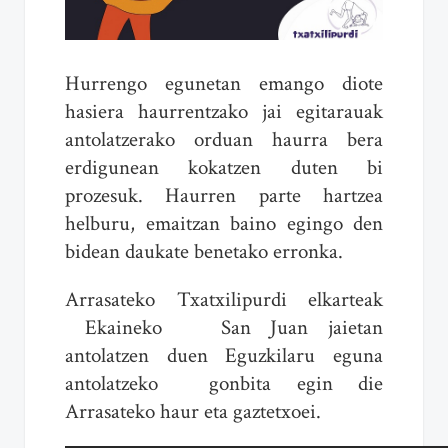
Hurrengo egunetan emango diote
hasiera haurrentzako jai egitarauak
antolatzerako orduan haurra bera
erdigunean kokatzen duten bi
prozesuk. Haurren parte hartzea
helburu, emaitzan baino egingo den
bidean daukate benetako erronka.
Arrasateko Txatxilipurdi elkarteak
Ekaineko San Juan jaietan
antolatzen duen Eguzkilaru eguna
antolatzeko gonbita egin die
Arrasateko haur eta gaztetxoei.