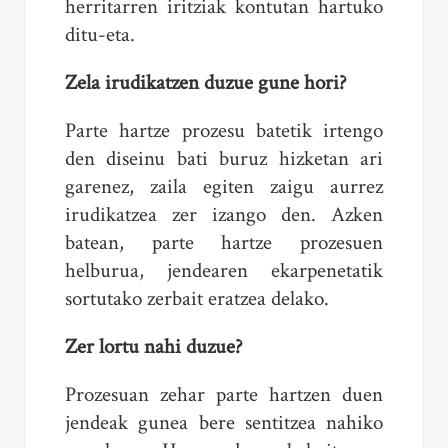
herritarren iritziak kontutan hartuko
ditu-eta.
Zela irudikatzen duzue gune hori?
Parte hartze prozesu batetik irtengo
den diseinu bati buruz hizketan ari
garenez, zaila egiten zaigu aurrez
irudikatzea zer izango den. Azken
batean, parte hartze prozesuen
helburua, jendearen ekarpenetatik
sortutako zerbait eratzea delako.
Zer lortu nahi duzue?
Prozesuan zehar parte hartzen duen
jendeak gunea bere sentitzea nahiko