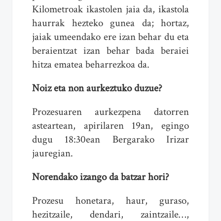
Kilometroak ikastolen jaia da, ikastola
haurrak hezteko gunea da; hortaz,
jaiak umeendako ere izan behar du eta
beraientzat izan behar bada beraiei
hitza ematea beharrezkoa da.
Noiz eta non aurkeztuko duzue?
Prozesuaren aurkezpena datorren
asteartean, apirilaren 19an, egingo
dugu 18:30ean Bergarako Irizar
jauregian.
Norendako izango da batzar hori?
Prozesu honetara, haur, guraso,
hezitzaile, dendari, zaintzaile…,