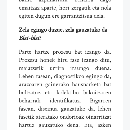
emaitzaz aparte, hori zergatik eta nola
egiten dugun ere garrantzitsua dela.
Zela egingo duzue, zela gauzatuko da
Blai-blai
?
Parte hartze prozesu bat izango da.
Prozesu honek hiru fase izango ditu,
maiatzetik urrira iraungo duena.
Lehen fasean, diagnostikoa egingo da,
arazoaren gainerako hausnarketa bat
bultzatuz eta kolektibo bakoitzaren
beharrak identifikatuz. Bigarren
fasean, diseinua gauzatuko da, lehen
fasetik ateratako ondorioak oinarritzat
hartuz gauzatuko dena. Eta, azken