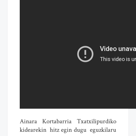
Ainara Kortabarria Txatxilipurdiko
kidearekin hitz egin dugu eguzkilaru