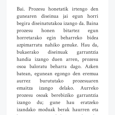
Bai. Prozesu honetatik irtengo den
gunearen diseinua jai egun horri
begira diseinatutakoa izango da. Baina
prozesu honen bitartez egun
horretarako egin beharreko bidea
azpimarratu nahiko genuke. Hau da,
bukaerako diseinuak garrantzia
handia izango duen arren, prozesu
osoa baloratu beharra dago. Azken
batean, egunean egongo den eremua
aurrez burututako prozesuaren
emaitza izango delako. Aurreko
prozesu osoak berebiziko garrantzia
izango du; gune hau eratzeko
izandako moduak berak haurren eta