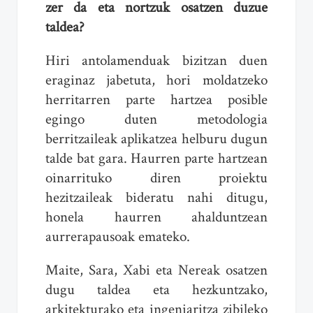
zer da eta nortzuk osatzen duzue
taldea?
Hiri antolamenduak bizitzan duen
eraginaz jabetuta, hori moldatzeko
herritarren parte hartzea posible
egingo duten metodologia
berritzaileak aplikatzea helburu dugun
talde bat gara. Haurren parte hartzean
oinarrituko diren proiektu
hezitzaileak bideratu nahi ditugu,
honela haurren ahalduntzean
aurrerapausoak emateko.
Maite, Sara, Xabi eta Nereak osatzen
dugu taldea eta hezkuntzako,
arkitekturako eta ingeniaritza zibileko