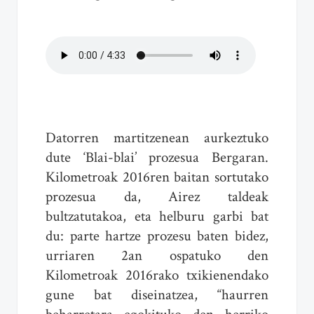
Datorren martitzenean aurkeztuko
dute ‘Blai-blai’ prozesua Bergaran.
Kilometroak 2016ren baitan sortutako
prozesua da, Airez taldeak
bultzatutakoa, eta helburu garbi bat
du: parte hartze prozesu baten bidez,
urriaren 2an ospatuko den
Kilometroak 2016rako txikienendako
gune bat diseinatzea, “haurren