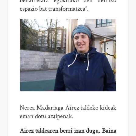
beharretara egokituko den herriko
espazio bat transformatzea”.
Nerea Madariaga Airez taldeko kideak
eman dotu azalpenak.
Airez taldearen berri izan dugu. Baina