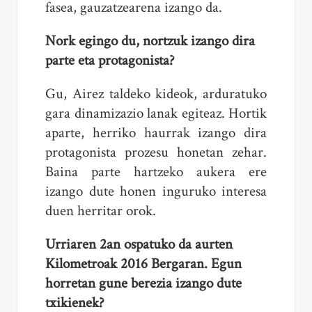
fasea, gauzatzearena izango da.
Nork egingo du, nortzuk izango dira
parte eta protagonista?
Gu, Airez taldeko kideok, arduratuko
gara dinamizazio lanak egiteaz. Hortik
aparte, herriko haurrak izango dira
protagonista prozesu honetan zehar.
Baina parte hartzeko aukera ere
izango dute honen inguruko interesa
duen herritar orok.
Urriaren 2an ospatuko da aurten
Kilometroak 2016 Bergaran. Egun
horretan gune berezia izango dute
txikienek?