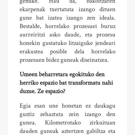
genuke. Hau da, bakoitzaren
ekarpenak txertatuta izango dituen
gune bat izatea izango zen ideala.
Bestalde, horrelako prozesuei buruz
aurreiritzi asko daude, eta prozesu
honekin gustatuko litzaiguke jendeari
erakustea posible dela horrelako
prozesuen bidez guneak diseinatzea.
Umeen beharretara egokituko den
herriko espazio bat transformatu nahi
duzue. Ze espazio?
Egia esan une honetan ez daukagu
guztiz zehaztuta zein izango den
gunea. Kilometrotako zirkuituan
dauden guneak aztertzen gabiltza eta