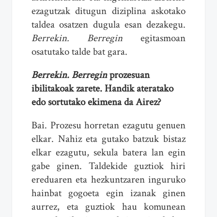
ezagutzak ditugun diziplina askotako
taldea osatzen dugula esan dezakegu.
Berrekin. Berregin
egitasmoan
osatutako talde bat gara.
Berrekin. Berregin
prozesuan
ibilitakoak zarete. Handik ateratako
edo sortutako ekimena da Airez?
Bai. Prozesu horretan ezagutu genuen
elkar. Nahiz eta gutako batzuk bistaz
elkar ezagutu, sekula batera lan egin
gabe ginen. Taldekide guztiok hiri
ereduaren eta hezkuntzaren inguruko
hainbat gogoeta egin izanak ginen
aurrez, eta guztiok hau komunean