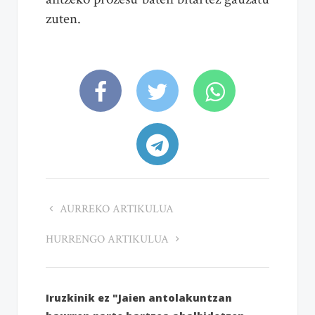
zuten.
AURREKO ARTIKULUA
HURRENGO ARTIKULUA
Iruzkinik ez "Jaien antolakuntzan