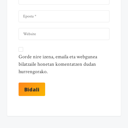
Gorde nire izena, emaila eta webgunea
bilatzaile honetan komentatzen dudan
hurrengorako.