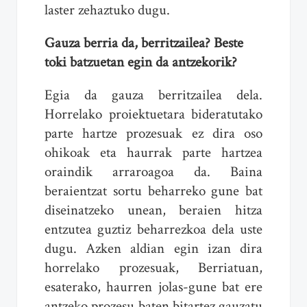
laster zehaztuko dugu.
Gauza berria da, berritzailea? Beste
toki batzuetan egin da antzekorik?
Egia da gauza berritzailea dela.
Horrelako proiektuetara bideratutako
parte hartze prozesuak ez dira oso
ohikoak eta haurrak parte hartzea
oraindik arraroagoa da. Baina
beraientzat sortu beharreko gune bat
diseinatzeko unean, beraien hitza
entzutea guztiz beharrezkoa dela uste
dugu. Azken aldian egin izan dira
horrelako prozesuak, Berriatuan,
esaterako, haurren jolas-gune bat ere
antzeko prozesu baten bitartez gauzatu