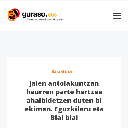
Aisialdia
Jaien antolakuntzan
haurren parte hartzea
ahalbidetzen duten bi
ekimen. Eguzkilaru eta
Blai blai