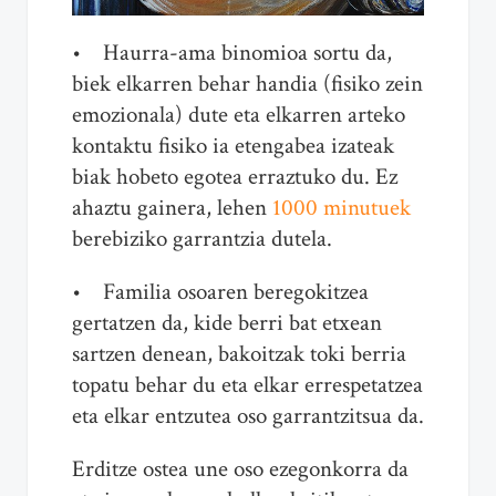
• Haurra-ama binomioa sortu da,
biek elkarren behar handia (fisiko zein
emozionala) dute eta elkarren arteko
kontaktu fisiko ia etengabea izateak
biak hobeto egotea erraztuko du. Ez
ahaztu gainera, lehen
1000 minutuek
berebiziko garrantzia dutela.
• Familia osoaren beregokitzea
gertatzen da, kide berri bat etxean
sartzen denean, bakoitzak toki berria
topatu behar du eta elkar errespetatzea
eta elkar entzutea oso garrantzitsua da.
Erditze ostea une oso ezegonkorra da