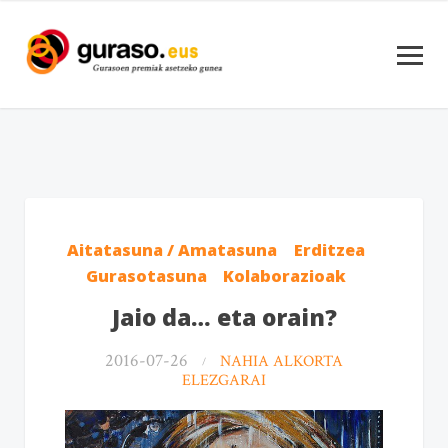
Aitatasuna / Amatasuna
Erditzea
Gurasotasuna
Kolaborazioak
Jaio da… eta orain?
2016-07-26
NAHIA ALKORTA
ELEZGARAI