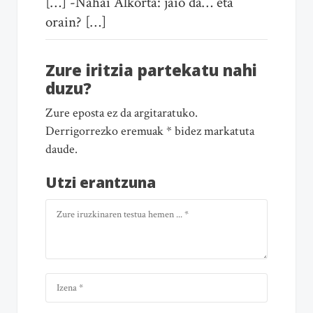
[…] -Nahai Alkorta: jaio da… eta
orain? […]
Zure iritzia partekatu nahi
duzu?
Zure eposta ez da argitaratuko.
Derrigorrezko eremuak * bidez markatuta
daude.
Utzi erantzuna