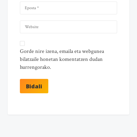
Gorde nire izena, emaila eta webgunea
bilatzaile honetan komentatzen dudan
hurrengorako.