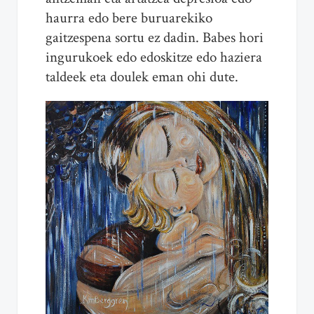
haurra edo bere buruarekiko
gaitzespena sortu ez dadin. Babes hori
ingurukoek edo edoskitze edo haziera
taldeek eta doulek eman ohi dute.