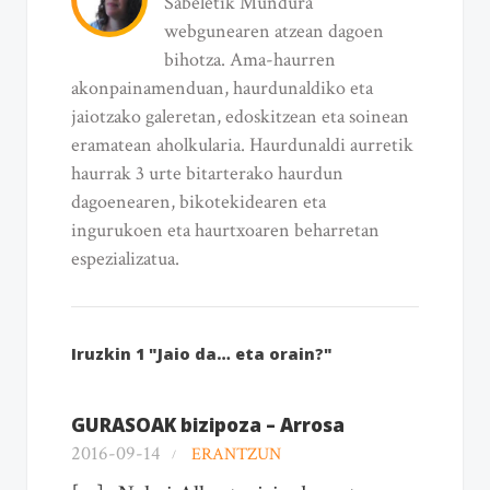
Sabeletik Mundura
webgunearen atzean dagoen
bihotza. Ama-haurren
akonpainamenduan, haurdunaldiko eta
jaiotzako galeretan, edoskitzean eta soinean
eramatean aholkularia. Haurdunaldi aurretik
haurrak 3 urte bitarterako haurdun
dagoenearen, bikotekidearen eta
ingurukoen eta haurtxoaren beharretan
espezializatua.
Iruzkin 1 "Jaio da… eta orain?"
GURASOAK bizipoza – Arrosa
2016-09-14
ERANTZUN