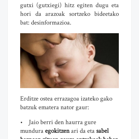
gutxi (gutxiegi) hitz egiten dugu eta
hori da arazoak sortzeko bideetako
bat: desinformazioa.
Erditze ostea errazagoa izateko gako
batzuk ematera nator gaur:
• Jaio berri den haurra gure
mundura
egokitzen
ari da eta
sabel