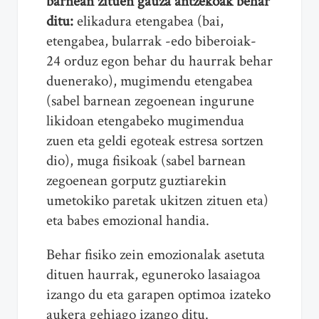
barnean zituen gauza antzekoak behar
ditu:
elikadura etengabea (bai,
etengabea, bularrak -edo biberoiak-
24 orduz egon behar du haurrak behar
duenerako), mugimendu etengabea
(sabel barnean zegoenean ingurune
likidoan etengabeko mugimendua
zuen eta geldi egoteak estresa sortzen
dio), muga fisikoak (sabel barnean
zegoenean gorputz guztiarekin
umetokiko paretak ukitzen zituen eta)
eta babes emozional handia.
Behar fisiko zein emozionalak asetuta
dituen haurrak, eguneroko lasaiagoa
izango du eta garapen optimoa izateko
aukera gehiago izango ditu.