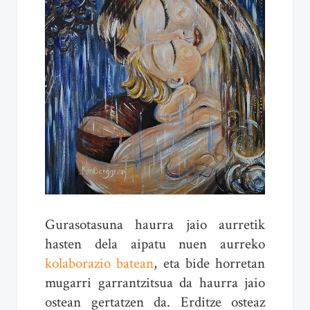
Gurasotasuna haurra jaio aurretik
hasten dela aipatu nuen aurreko
kolaborazio batean
, eta bide horretan
mugarri garrantzitsua da haurra jaio
ostean gertatzen da. Erditze osteaz