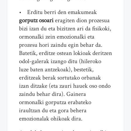
• Erditu berri den emakumeak
gorputz osoari
eragiten dion prozesua
bizi izan du eta bizitzen ari da fisikoki,
ormonalki zein emozionalki eta
prozesu hori zaindu egin behar da.
Batetik, erditze ostean lokioak deritzen
odol-galerak izango ditu (hileroko
luze baten antzekoak), bestetik,
erditzeak berak sortutako orbanak
izan ditzake (eta zauri hauek oso ondo
zaindu behar dira). Gainera
ormonalki gorputza erabateko
iraultzan du eta gora behera
emozionalak ohikoak dira.