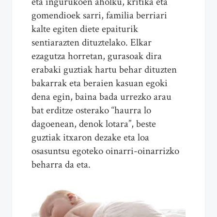
eta ingurukoen aholku, kritika eta
gomendioek sarri, familia berriari
kalte egiten diete epaiturik
sentiarazten dituztelako. Elkar
ezagutza horretan, gurasoak dira
erabaki guztiak hartu behar dituzten
bakarrak eta beraien kasuan egoki
dena egin, baina bada urrezko arau
bat erditze osterako “haurra lo
dagoenean, denok lotara”, beste
guztiak itxaron dezake eta loa
osasuntsu egoteko oinarri-oinarrizko
beharra da eta.