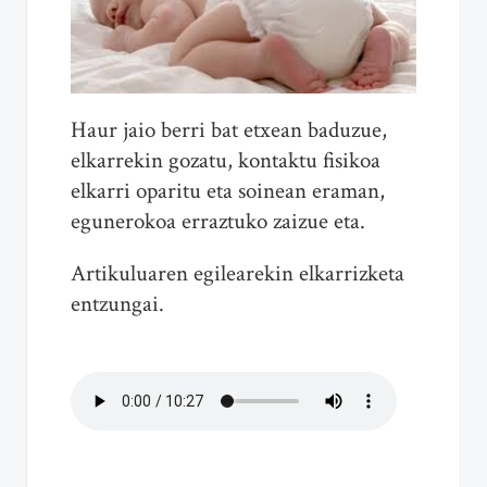
Haur jaio berri bat etxean baduzue,
elkarrekin gozatu, kontaktu fisikoa
elkarri oparitu eta soinean eraman,
egunerokoa erraztuko zaizue eta.
Artikuluaren egilearekin elkarrizketa
entzungai.