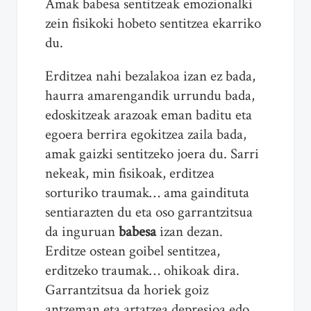
Amak babesa sentitzeak emozionalki
zein fisikoki hobeto sentitzea ekarriko
du.
Erditzea nahi bezalakoa izan ez bada,
haurra amarengandik urrundu bada,
edoskitzeak arazoak eman baditu eta
egoera berrira egokitzea zaila bada,
amak gaizki sentitzeko joera du. Sarri
nekeak, min fisikoak, erditzea
sorturiko traumak… ama gaindituta
sentiarazten du eta oso garrantzitsua
da inguruan
babesa
izan dezan.
Erditze ostean goibel sentitzea,
erditzeko traumak… ohikoak dira.
Garrantzitsua da horiek goiz
antzeman eta artatzea depresioa edo