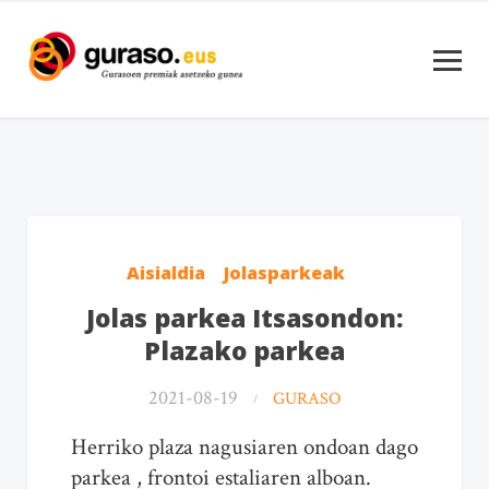
Aisialdia
Jolasparkeak
Jolas parkea Itsasondon:
Plazako parkea
2021-08-19
GURASO
Herriko plaza nagusiaren ondoan dago
parkea , frontoi estaliaren alboan.