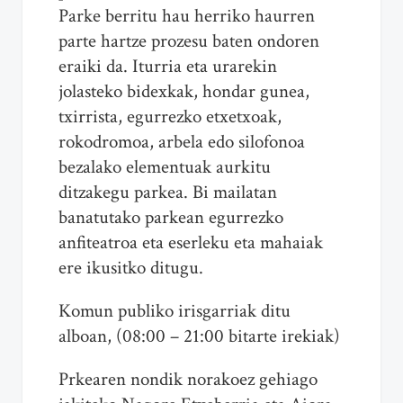
Parke berritu hau herriko haurren
parte hartze prozesu baten ondoren
eraiki da. Iturria eta urarekin
jolasteko bidexkak, hondar gunea,
txirrista, egurrezko etxetxoak,
rokodromoa, arbela edo silofonoa
bezalako elementuak aurkitu
ditzakegu parkea. Bi mailatan
banatutako parkean egurrezko
anfiteatroa eta eserleku eta mahaiak
ere ikusitko ditugu.
Komun publiko irisgarriak ditu
alboan, (08:00 – 21:00 bitarte irekiak)
Prkearen nondik norakoez gehiago