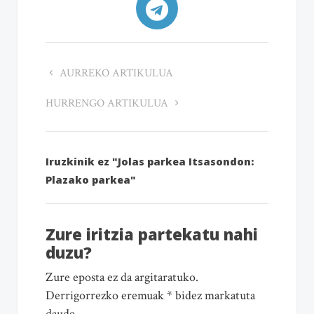
AURREKO ARTIKULUA
HURRENGO ARTIKULUA
Iruzkinik ez "Jolas parkea Itsasondon:
Plazako parkea"
Zure iritzia partekatu nahi
duzu?
Zure eposta ez da argitaratuko.
Derrigorrezko eremuak * bidez markatuta
daude.