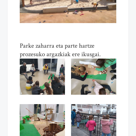
Parke zaharra eta parte hartze
prozesuko argazkiak ere ikusgai.