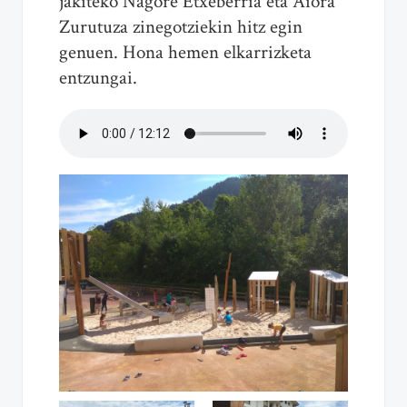
jakiteko Nagore Etxeberria eta Aiora
Zurutuza zinegotziekin hitz egin
genuen. Hona hemen elkarrizketa
entzungai.