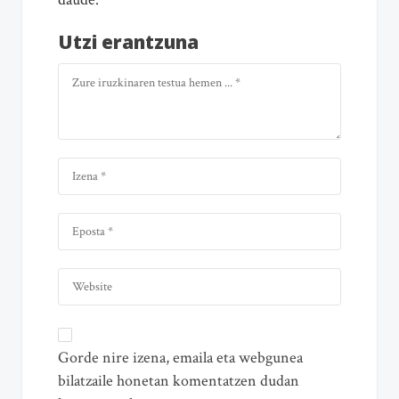
Utzi erantzuna
Gorde nire izena, emaila eta webgunea
bilatzaile honetan komentatzen dudan