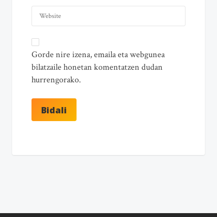
Gorde nire izena, emaila eta webgunea
bilatzaile honetan komentatzen dudan
hurrengorako.