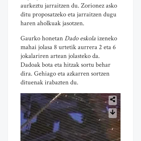
aurkeztu jarraitzen du. Zorionez asko
ditu proposatzeko eta jarraitzen dugu
haren aholkuak jasotzen.
Gaurko honetan
Dado eskola
izeneko
mahai jolasa 8 urtetik aurrera 2 eta 6
jokalariren artean jolasteko da.
Dadoak bota eta hitzak sortu behar
dira. Gehiago eta azkarren sortzen
dituenak irabazten du.