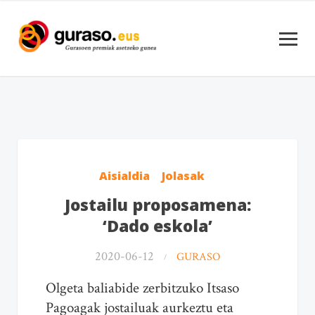
Aisialdia
Jolasak
Jostailu proposamena:
‘Dado eskola’
2020-06-12
GURASO
Olgeta baliabide zerbitzuko Itsaso
Pagoagak jostailuak aurkeztu eta