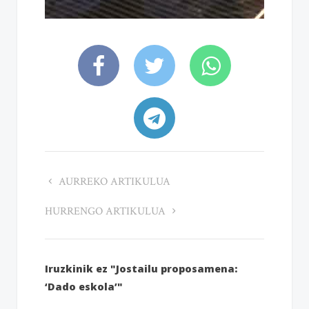
AURREKO ARTIKULUA
HURRENGO ARTIKULUA
Iruzkinik ez "Jostailu proposamena:
‘Dado eskola’"