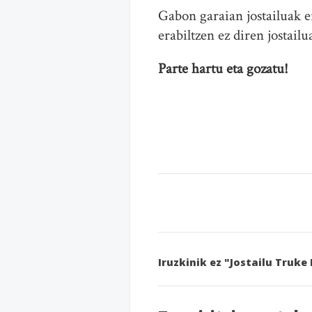
Gabon garaian jostailuak e
erabiltzen ez diren jostailu
Parte hartu eta gozatu!
Iruzkinik ez "Jostailu Truk