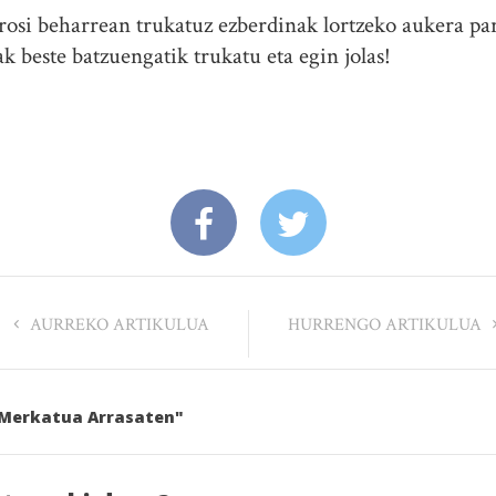
rosi beharrean trukatuz ezberdinak lortzeko aukera pa
ak beste batzuengatik trukatu eta egin jolas!
AURREKO ARTIKULUA
HURRENGO ARTIKULUA
e Merkatua Arrasaten"