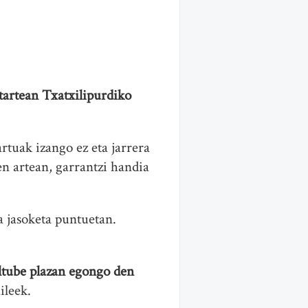
tartean Txatxilipurdiko
artuak izango ez eta jarrera
en artean, garrantzi handia
a jasoketa puntuetan.
Altube plazan egongo den
ileek.