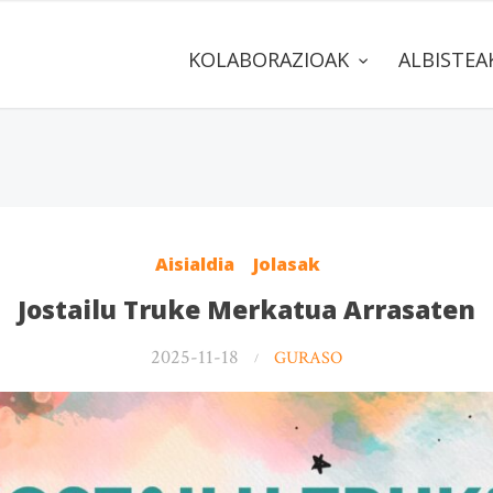
KOLABORAZIOAK
ALBISTE
Aisialdia
Jolasak
Jostailu Truke Merkatua Arrasaten
2025-11-18
GURASO