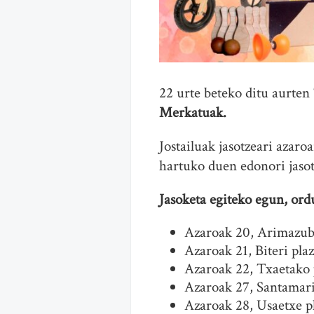
22 urte beteko ditu aurten
Merkatuak.
Jostailuak jasotzeari azar
hartuko duen edonori jasot
Jasoketa egiteko egun, ord
Azaroak 20, Arimazubi 
Azaroak 21, Biteri plaz
Azaroak 22, Txaetako p
Azaroak 27, Santamari
Azaroak 28, Usaetxe pl