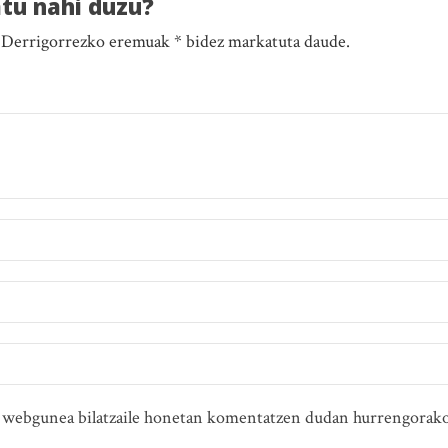
atu nahi duzu?
. Derrigorrezko eremuak * bidez markatuta daude.
ta webgunea bilatzaile honetan komentatzen dudan hurrengorako