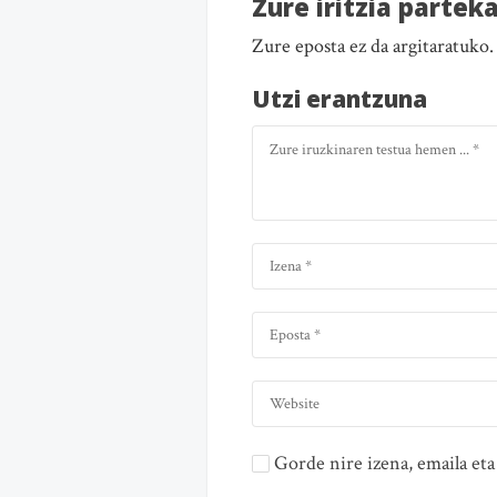
Zure iritzia partek
Zure eposta ez da argitaratuko
Utzi erantzuna
Gorde nire izena, emaila e