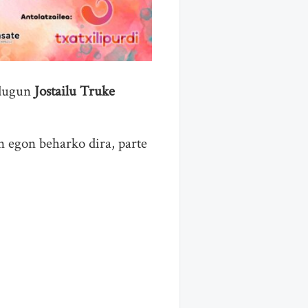
 dugun
Jostailu Truke
n egon beharko dira, parte