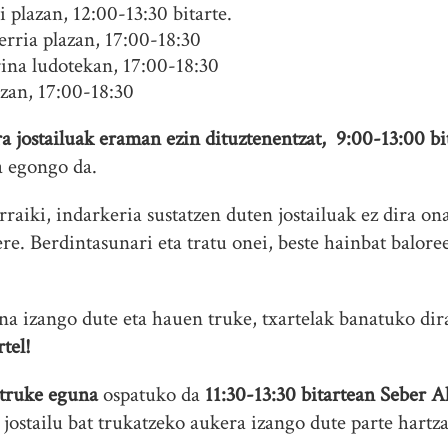
plazan, 12:00-13:30 bitarte.
rria plazan, 17:00-18:30
na ludotekan, 17:00-18:30
zan, 17:00-18:30
 jostailuak eraman ezin dituztenentzat, 9:00-13:00 bi
 egongo da.
rraiki, indarkeria sustatzen duten jostailuak ez dira on
re. Berdintasunari eta tratu onei, beste hainbat balore
ina izango dute eta hauen truke, txartelak banatuko dir
tel!
truke eguna
ospatuko da
11:30-13:30 bitartean Seber 
jostailu bat trukatzeko aukera izango dute parte hartza