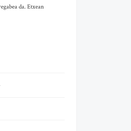
regabea da. Etxean