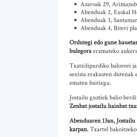
Azaroak 29, Arimazubi 
Abenduak 2, Euskal He
Abenduak 3, Santamari
Abenduak 4, Biteri pla
Ordutegi edo gune hauetara
bulegora
eramateko aukera
Txatxilipurdiko baloreei ja
sexista erakusten dutenak e
ematen baitiegu.
Jostailu guztiek balio berd
Zenbat jostailu hainbat txar
Abenduaren 13an,
Jostailu
karpan.
Txartel bakoitzeko 