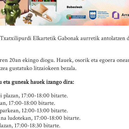
 Txatxilipurdi Elkartetik Gabonak aurretik antolatzen
oaren 20an ekingo diogu. Hauek, osorik eta egoera onea
zea gustatuko litzaiokeen bezala.
u eta guneak hauek izango dira:
plazan, 17:00-18:00 bitarte.
an, 17:00-18:00 bitarte.
arkean, 12:00-13:00 bitarte.
na ludotekan, 17:00-18:00 bitarte.
azan, 17:00-18:30 bitarte.