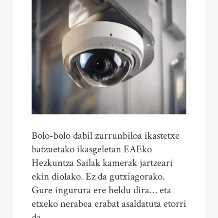
Bolo-bolo dabil zurrunbiloa ikastetxe
batzuetako ikasgeletan EAEko
Hezkuntza Sailak kamerak jartzeari
ekin diolako. Ez da gutxiagorako.
Gure ingurura ere heldu dira… eta
etxeko nerabea erabat asaldatuta etorri
da.