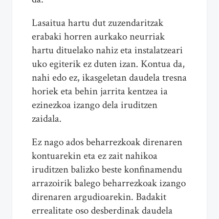
Lasaitua hartu dut zuzendaritzak
erabaki horren aurkako neurriak
hartu dituelako nahiz eta instalatzeari
uko egiterik ez duten izan. Kontua da,
nahi edo ez, ikasgeletan daudela tresna
horiek eta behin jarrita kentzea ia
ezinezkoa izango dela iruditzen
zaidala.
Ez nago ados beharrezkoak direnaren
kontuarekin eta ez zait nahikoa
iruditzen balizko beste konfinamendu
arrazoirik balego beharrezkoak izango
direnaren argudioarekin. Badakit
errealitate oso desberdinak daudela