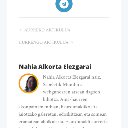
AURREKO ARTIKULUA
HURRENGO ARTIKULUA
Nahia Alkorta Elezgarai
Nahia Alkorta Elezgarai naiz,
Sabeletik Mundura
webgunearen atzean dagoen
bihotza. Ama-haurren
akonpainamenduan, haurdunaldiko eta
jaiotzako galeretan, edoskitzean eta soinean
eramatean aholkularia. Haurdunaldi aurretik