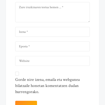
Gorde nire izena, emaila eta webgunea
bilatzaile honetan komentatzen dudan
hurrengorako.