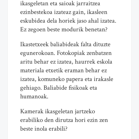
ikasgeletan eta saioak jarraitzea
ezinbestekoa izateaz gain, ikasleen
eskubidea dela horiek jaso ahal izatea.
Ez zegoen beste modurik benetan?
Ikastetxeek baliabideak falta dituzte
egunerokoan. Fotokopiak zenbatzen
aritu behar ez izatea, haurrek eskola
materiala etxetik eraman behar ez
izatea, komuneko papera eta irakasle
gehiago. Baliabide fisikoak eta
humanoak.
Kamerak ikasgeletan jartzeko
erabiliko den dirutza hori ezin zen
beste inola erabili?