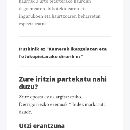
haurrak 3 urte bitarterako haurdun
dagoenearen, bikotekidearen eta
ingurukoen eta haurtxoaren beharretan
espezializatua.
Iruzkinik ez "Kamerak ikasgelatan eta
fotokopietarako dirurik ez"
Zure iritzia partekatu nahi
duzu?
Zure eposta ez da argitaratuko.
Derrigorrezko eremuak * bidez markatuta
daude.
Utzi erantzuna