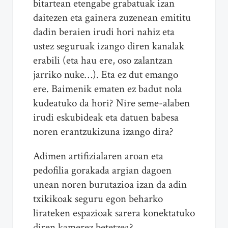
bitartean etengabe grabatuak izan
daitezen eta gainera zuzenean emititu
dadin beraien irudi hori nahiz eta
ustez seguruak izango diren kanalak
erabili (eta hau ere, oso zalantzan
jarriko nuke…). Eta ez dut emango
ere. Baimenik ematen ez badut nola
kudeatuko da hori? Nire seme-alaben
irudi eskubideak eta datuen babesa
noren erantzukizuna izango dira?
Adimen artifizialaren aroan eta
pedofilia gorakada argian dagoen
unean noren burutazioa izan da adin
txikikoak seguru egon beharko
lirateken espazioak sarera konektatuko
diren kamerez betetzea?