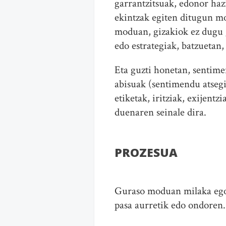
garrantzitsuak, edonor haz
ekintzak egiten ditugun m
moduan, gizakiok ez dugu g
edo estrategiak, batzuetan,
Eta guzti honetan, sentime
abisuak (sentimendu atsegi
etiketak, iritziak, exijent
duenaren seinale dira.
PROZESUA
Guraso moduan milaka egoer
pasa aurretik edo ondoren.