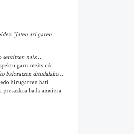
idez: “Jaten ari garen
o sentitzen naiz…
spektu garrantzitsuak.
ko baloratzen ditudalako…
 edo hirugarren bati
ta presazkoa bada amaiera