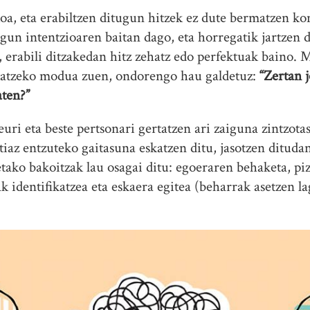
oa, eta erabiltzen ditugun hitzek ez dute bermatzen k
ugun intentzioaren baitan dago, eta horregatik jartzen
 erabili ditzakedan hitz zehatz edo perfektuak baino.
tatzeko modua zuen, ondorengo hau galdetuz:
“Zertan j
aten?”
uri eta beste pertsonari gertatzen ari zaiguna zintzota
tiaz entzuteko gaitasuna eskatzen ditu, jasotzen ditudan
etako bakoitzak lau osagai ditu: egoeraren behaketa, p
k identifikatzea eta eskaera egitea (beharrak asetzen 