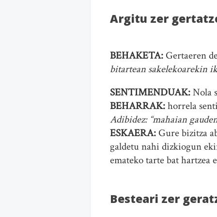
Argitu zer gertatz
BEHAKETA:
Gertaeren de
bitartean sakelekoarekin 
SENTIMENDUAK:
Nola 
BEHARRAK:
horrela sent
Adibidez: “mahaian gauden
ESKAERA:
Gure bizitza a
galdetu nahi dizkiogun eki
emateko tarte bat hartzea e
Besteari zer gera