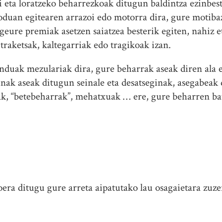
i eta loratzeko beharrezkoak ditugun baldintza ezinbes
oduan egitearen arrazoi edo motorra dira, gure motiba
eure premiak asetzen saiatzea besterik egiten, nahiz 
 traketsak, kaltegarriak edo tragikoak izan.
nduak mezulariak dira, gure beharrak aseak diren ala e
nak aseak ditugun seinale eta desatseginak, asegabeak 
ziak, “betebeharrak”, mehatxuak … ere, gure beharren ba
a ditugu gure arreta aipatutako lau osagaietara zuzen