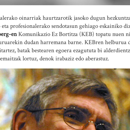
nalerako oinarriak haurtzarotik jasoko dugun hezkuntz
o eta profesionalerako sendotasun gehiago eskainiko di
berg-en
Komunikazio Ez Bortitza (KEB) topatu nuen ni
buruarekin dudan harremana barne. KEBren helburua d
itartez, batak bestearen egoera ezagututa bi alderdient
emaitzak lortuz, denok irabaziz edo aberastuz.