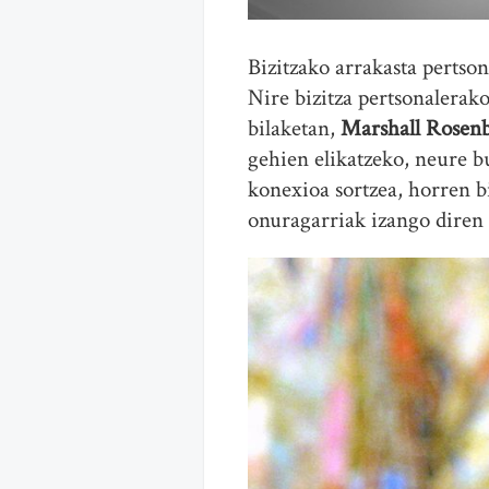
Bizitzako arrakasta pertso
Nire bizitza pertsonalerak
bilaketan,
Marshall Rosen
gehien elikatzeko, neure 
konexioa sortzea, horren b
onuragarriak izango diren 