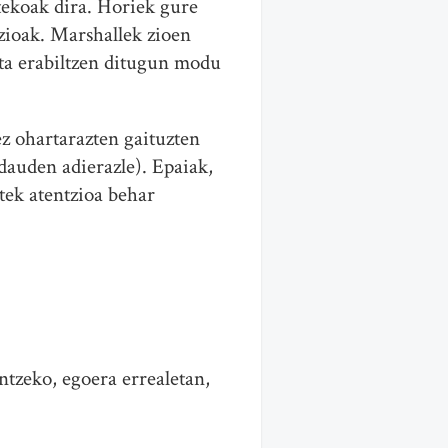
tekoak dira. Horiek gure
zioak. Marshallek zioen
eta erabiltzen ditugun modu
z ohartarazten gaituzten
dauden adierazle). Epaiak,
tek atentzioa behar
tzeko, egoera errealetan,