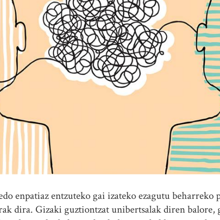
edo enpatiaz entzuteko gai izateko ezagutu beharreko p
ak dira. Gizaki guztiontzat unibertsalak diren balore,