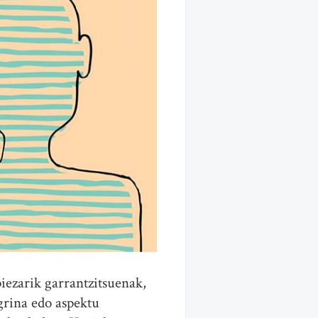
iezarik garrantzitsuenak,
 grina edo aspektu