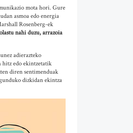
omunikazio mota hori. Gure
 dudan asmoa edo energia
 Marshall Rosenberg-ek
olastu nahi duzu, arrazoia
sunez adierazteko
 hitz edo ekintzetatik
izten diren sentimenduak
lagunduko dizkidan ekintza