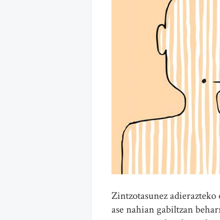
Zintzotasunez adierazteko 
ase nahian gabiltzan beharr