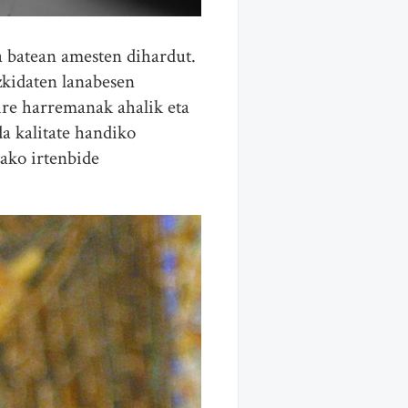
a batean amesten dihardut.
zkidaten lanabesen
re harremanak ahalik eta
a kalitate handiko
zako irtenbide