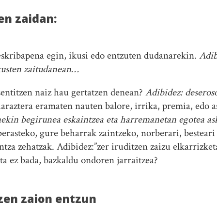
en zaidan:
skribapena egin, ikusi edo entzuten dudanarekin.
Adib
ikusten zaitudanean…
sentitzen naiz hau gertatzen denean?
Adibidez: deseros
iaraztera eramaten nauten balore, irrika, premia, edo a
ekin begirunea eskaintzea eta harremanetan egotea as
berasteko, gure beharrak zaintzeko, norberari, besteari
ntza zehatzak. Adibidez:”zer iruditzen zaizu elkarrizke
ta ez bada, bazkaldu ondoren jarraitzea?
tzen zaion entzun