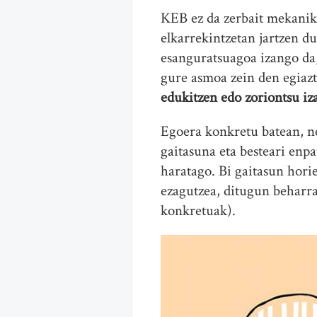
KEB ez da zerbait mekanik
elkarrekintzetan jartzen d
esanguratsuagoa izango da,
gure asmoa zein den egiaz
edukitzen edo zoriontsu iz
Egoera konkretu batean, ne
gaitasuna eta besteari enpa
haratago. Bi gaitasun hori
ezagutzea, ditugun beharra
konkretuak).