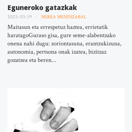
Eguneroko gatazkak
2025-03-19
NEREA MENDIZABAL
Maitasun eta errespetuz haztea, errietatik
haratagoGuraso gisa, gure seme-alabentzako
onena nahi dugu: zoriontasuna, erantzukizuna,
autonomia, pertsona onak izatea, bizitzaz
gozatzea eta beren…