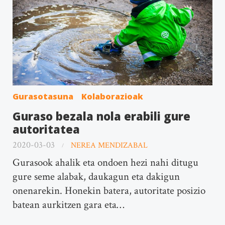
Gurasotasuna
Kolaborazioak
Guraso bezala nola erabili gure
autoritatea
2020-03-03
NEREA MENDIZABAL
Gurasook ahalik eta ondoen hezi nahi ditugu
gure seme alabak, daukagun eta dakigun
onenarekin. Honekin batera, autoritate posizio
batean aurkitzen gara eta…