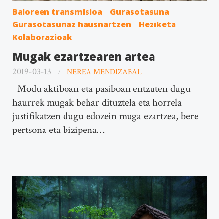
Baloreen transmisioa
Gurasotasuna
Gurasotasunaz hausnartzen
Heziketa
Kolaborazioak
Mugak ezartzearen artea
2019-03-13
NEREA MENDIZABAL
Modu aktiboan eta pasiboan entzuten dugu
haurrek mugak behar dituztela eta horrela
justifikatzen dugu edozein muga ezartzea, bere
pertsona eta bizipena…