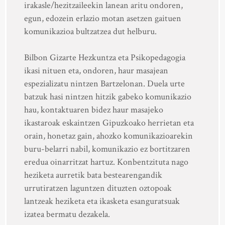
irakasle/hezitzaileekin lanean aritu ondoren,
egun, edozein erlazio motan asetzen gaituen
komunikazioa bultzatzea dut helburu.
Bilbon Gizarte Hezkuntza eta Psikopedagogia
ikasi nituen eta, ondoren, haur masajean
espezializatu nintzen Bartzelonan. Duela urte
batzuk hasi nintzen hitzik gabeko komunikazio
hau, kontaktuaren bidez haur masajeko
ikastaroak eskaintzen Gipuzkoako herrietan eta
orain, honetaz gain, ahozko komunikazioarekin
buru-belarri nabil, komunikazio ez bortitzaren
eredua oinarritzat hartuz. Konbentzituta nago
heziketa aurretik bata bestearengandik
urrutiratzen laguntzen dituzten oztopoak
lantzeak heziketa eta ikasketa esanguratsuak
izatea bermatu dezakela.