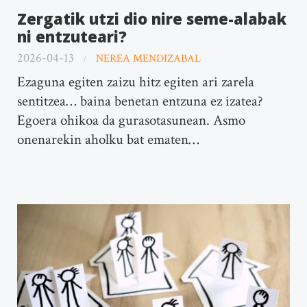
Zergatik utzi dio nire seme-alabak
ni entzuteari?
2026-04-13
NEREA MENDIZABAL
Ezaguna egiten zaizu hitz egiten ari zarela
sentitzea… baina benetan entzuna ez izatea?
Egoera ohikoa da gurasotasunean. Asmo
onenarekin aholku bat ematen…