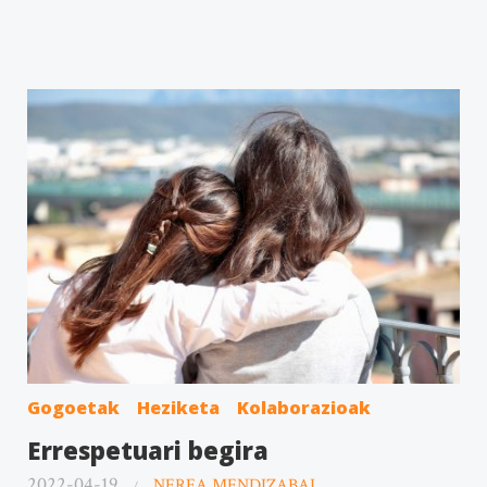
Gogoetak
Heziketa
Kolaborazioak
Errespetuari begira
2022-04-19
NEREA MENDIZABAL