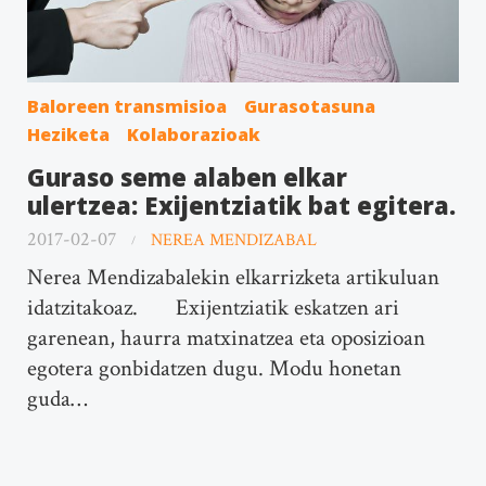
Baloreen transmisioa
Gurasotasuna
Heziketa
Kolaborazioak
Guraso seme alaben elkar
ulertzea: Exijentziatik bat egitera.
2017-02-07
NEREA MENDIZABAL
Nerea Mendizabalekin elkarrizketa artikuluan
idatzitakoaz. Exijentziatik eskatzen ari
garenean, haurra matxinatzea eta oposizioan
egotera gonbidatzen dugu. Modu honetan
guda…