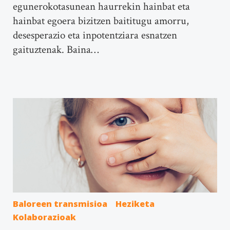
egunerokotasunean haurrekin hainbat eta
hainbat egoera bizitzen baititugu amorru,
desesperazio eta inpotentziara esnatzen
gaituztenak. Baina…
Baloreen transmisioa
Heziketa
Kolaborazioak