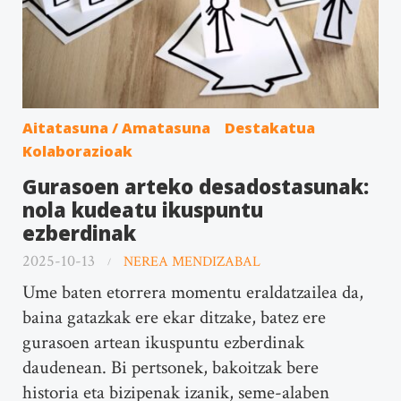
Aitatasuna / Amatasuna
Destakatua
Kolaborazioak
Gurasoen arteko desadostasunak:
nola kudeatu ikuspuntu
ezberdinak
2025-10-13
NEREA MENDIZABAL
Ume baten etorrera momentu eraldatzailea da,
baina gatazkak ere ekar ditzake, batez ere
gurasoen artean ikuspuntu ezberdinak
daudenean. Bi pertsonek, bakoitzak bere
historia eta bizipenak izanik, seme-alaben