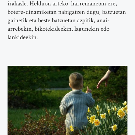
irakasle. Helduon arteko harremanetan ere,
botere-dinamiketan nabigatzen dugu, batzuetan
gainetik eta beste batzuetan azpitik, anai-
arrebekin, bikotekideekin, lagunekin edo
lankideekin.