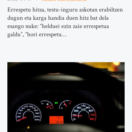
Errespetu hitza, testu-inguru askotan erabiltzen
dugun eta karga handia duen hitz bat dela
esango nuke: “helduei ezin zaie errespetua
galdu”, “hori errespetu…