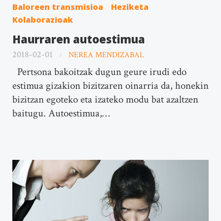
Baloreen transmisioa
Heziketa
Kolaborazioak
Haurraren autoestimua
2018-02-01
NEREA MENDIZABAL
Pertsona bakoitzak dugun geure irudi edo
estimua gizakion bizitzaren oinarria da, honekin
bizitzan egoteko eta izateko modu bat azaltzen
baitugu. Autoestimua,…