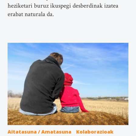
heziketari buruz ikuspegi desberdinak izatea
erabat naturala da.
Aitatasuna / Amatasuna
Kolaborazioak