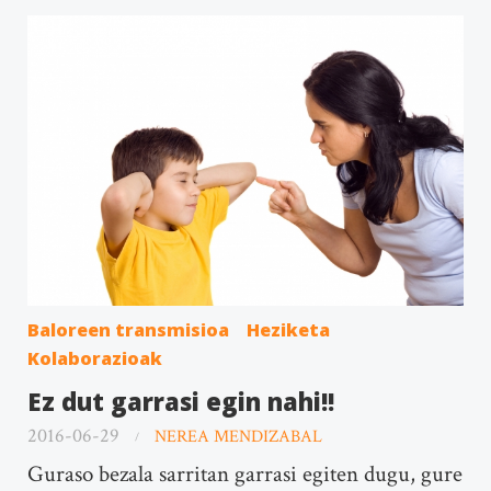
Baloreen transmisioa
Heziketa
Kolaborazioak
Ez dut garrasi egin nahi!!
2016-06-29
NEREA MENDIZABAL
Guraso bezala sarritan garrasi egiten dugu, gure