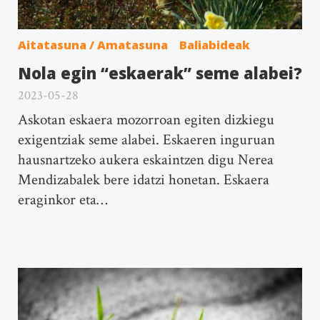
Aitatasuna / Amatasuna
Baliabideak
Nola egin “eskaerak” seme alabei?
2023-05-28
Askotan eskaera mozorroan egiten dizkiegu
exigentziak seme alabei. Eskaeren inguruan
hausnartzeko aukera eskaintzen digu Nerea
Mendizabalek bere idatzi honetan. Eskaera
eraginkor eta…