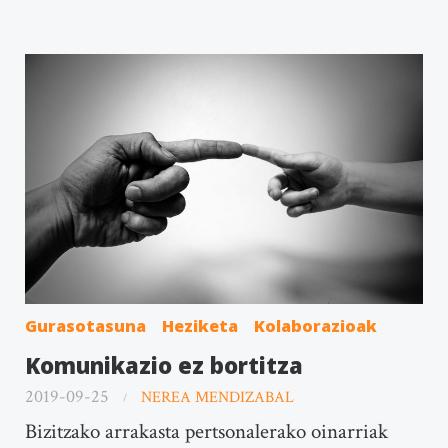
Gurasotasuna
Heziketa
Kolaborazioak
Komunikazio ez bortitza
2019-09-25
NEREA MENDIZABAL
Bizitzako arrakasta pertsonalerako oinarriak