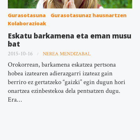
Gurasotasuna
Gurasotasunaz hausnartzen
Kolaborazioak
Eskatu barkamena eta eman musu
bat
2015-10-16
NEREA MENDIZABAL
Orokorrean, barkamena eskatzea pertsona
hobea izatearen adierazgarri izateaz gain
berriro ez gertatzeko “gaizki” egin dugun hori
onartzea ezinbestekoa dela pentsatzen dugu.
Era…