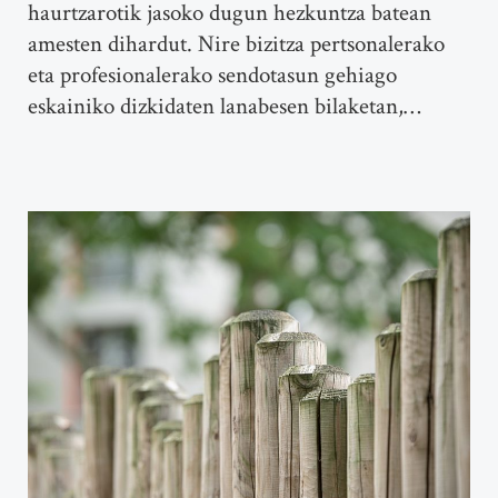
haurtzarotik jasoko dugun hezkuntza batean
amesten dihardut. Nire bizitza pertsonalerako
eta profesionalerako sendotasun gehiago
eskainiko dizkidaten lanabesen bilaketan,…