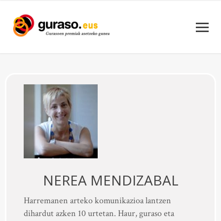
NEREA MENDIZABAL
Harremanen arteko komunikazioa lantzen
dihardut azken 10 urtetan. Haur, guraso eta