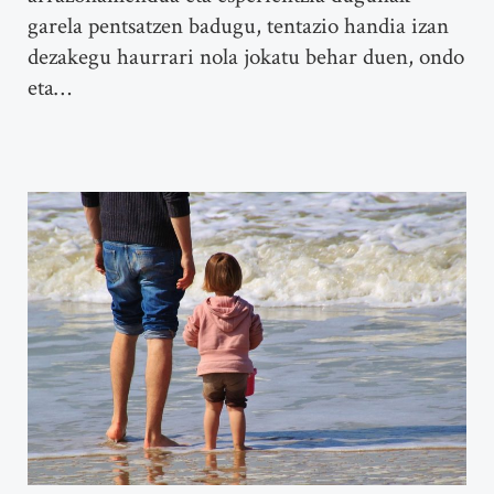
garela pentsatzen badugu, tentazio handia izan
dezakegu haurrari nola jokatu behar duen, ondo
eta…