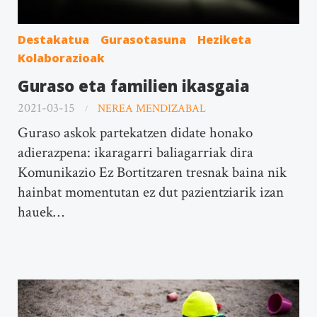
Destakatua
Gurasotasuna
Heziketa
Kolaborazioak
Guraso eta familien ikasgaia
2021-03-15
NEREA MENDIZABAL
Guraso askok partekatzen didate honako
adierazpena: ikaragarri baliagarriak dira
Komunikazio Ez Bortitzaren tresnak baina nik
hainbat momentutan ez dut pazientziarik izan
hauek…