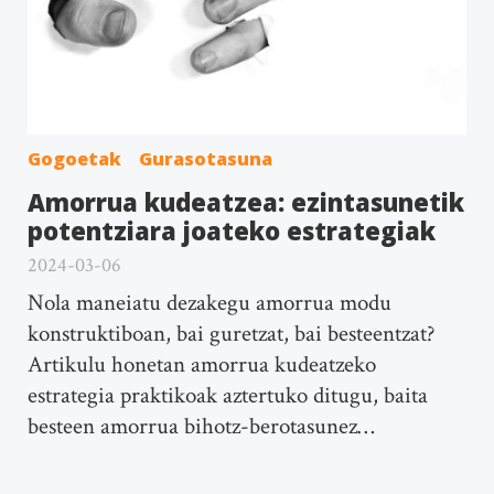
Gogoetak
Gurasotasuna
Amorrua kudeatzea: ezintasunetik
potentziara joateko estrategiak
2024-03-06
Nola maneiatu dezakegu amorrua modu
konstruktiboan, bai guretzat, bai besteentzat?
Artikulu honetan amorrua kudeatzeko
estrategia praktikoak aztertuko ditugu, baita
besteen amorrua bihotz-berotasunez…