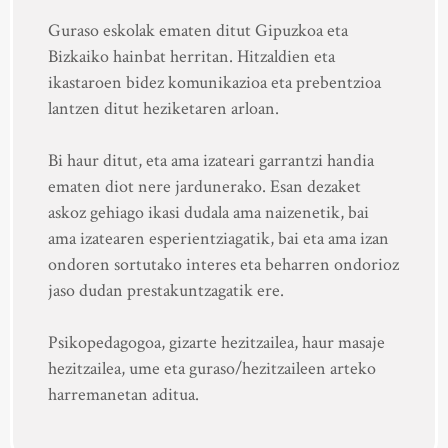
Guraso eskolak ematen ditut Gipuzkoa eta
Bizkaiko hainbat herritan. Hitzaldien eta
ikastaroen bidez komunikazioa eta prebentzioa
lantzen ditut heziketaren arloan.
Bi haur ditut, eta ama izateari garrantzi handia
ematen diot nere jardunerako. Esan dezaket
askoz gehiago ikasi dudala ama naizenetik, bai
ama izatearen esperientziagatik, bai eta ama izan
ondoren sortutako interes eta beharren ondorioz
jaso dudan prestakuntzagatik ere.
Psikopedagogoa, gizarte hezitzailea, haur masaje
hezitzailea, ume eta guraso/hezitzaileen arteko
harremanetan aditua.