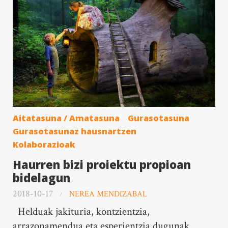
Aitatasuna / Amatasuna
Gurasotasuna
Gurasotasunaz hausnartzen
Kolaborazioak
Haurren bizi proiektu propioan
bidelagun
2018-10-17
NEREA MENDIZABAL
Helduak jakituria, kontzientzia,
arrazonamendua eta esperientzia dugunak