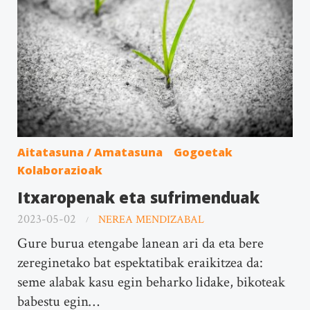
Aitatasuna / Amatasuna
Gogoetak
Kolaborazioak
Itxaropenak eta sufrimenduak
2023-05-02
NEREA MENDIZABAL
Gure burua etengabe lanean ari da eta bere
zereginetako bat espektatibak eraikitzea da:
seme alabak kasu egin beharko lidake, bikoteak
babestu egin…