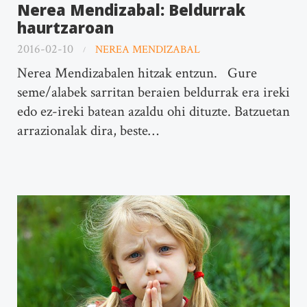
Nerea Mendizabal: Beldurrak
haurtzaroan
2016-02-10
NEREA MENDIZABAL
Nerea Mendizabalen hitzak entzun. Gure
seme/alabek sarritan beraien beldurrak era ireki
edo ez-ireki batean azaldu ohi dituzte. Batzuetan
arrazionalak dira, beste…