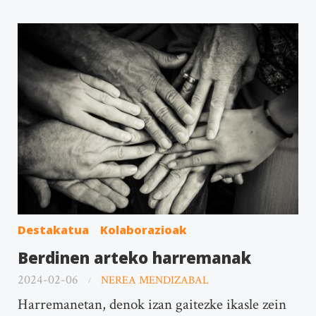
Destakatua
Kolaborazioak
Berdinen arteko harremanak
2024-02-06
NEREA MENDIZABAL
Harremanetan, denok izan gaitezke ikasle zein