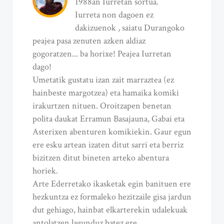
1988an Iurretan sortua.
Iurreta non dagoen ez
dakizuenok , saiatu Durangoko
peajea pasa zenuten azken aldiaz
gogoratzen... ba horixe! Peajea Iurretan
dago!
Umetatik gustatu izan zait marraztea (ez
hainbeste margotzea) eta hamaika komiki
irakurtzen nituen. Oroitzapen benetan
polita daukat Erramun Basajauna, Gabai eta
Asterixen abenturen komikiekin. Gaur egun
ere esku artean izaten ditut sarri eta berriz
bizitzen ditut bineten arteko abentura
horiek.
Arte Ederretako ikasketak egin banituen ere
hezkuntza ez formaleko hezitzaile gisa jardun
dut gehiago, hainbat elkarterekin udalekuak
antolatzen lagunduz batez ere.