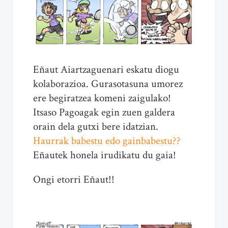
Eñaut Aiartzaguenari eskatu diogu
kolaborazioa. Gurasotasuna umorez
ere begiratzea komeni zaigulako!
Itsaso Pagoagak egin zuen galdera
orain dela gutxi bere idatzian.
Haurrak babestu edo gainbabestu??
Eñautek honela irudikatu du gaia!
Ongi etorri Eñaut!!