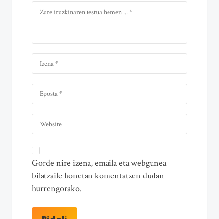
Gorde nire izena, emaila eta webgunea
bilatzaile honetan komentatzen dudan
hurrengorako.