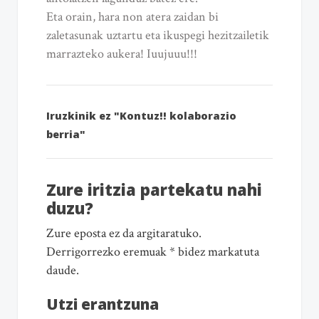
Eta orain, hara non atera zaidan bi
zaletasunak uztartu eta ikuspegi hezitzailetik
marrazteko aukera! Iuujuuu!!!
Iruzkinik ez "Kontuz!! kolaborazio
berria"
Zure iritzia partekatu nahi
duzu?
Zure eposta ez da argitaratuko.
Derrigorrezko eremuak * bidez markatuta
daude.
Utzi erantzuna