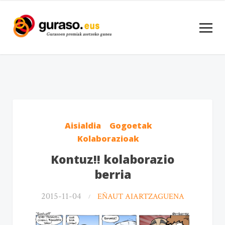
Aisialdia
Gogoetak
Kolaborazioak
Kontuz!! kolaborazio
berria
2015-11-04
EÑAUT AIARTZAGUENA