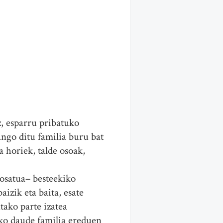
z, esparru pribatuko
ango ditu familia buru bat
 horiek, talde osoak,
 osatua– besteekiko
izik eta baita, esate
tako parte izatea
sko daude familia ereduen