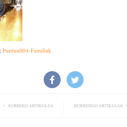
n:
Puntua004-Familiak
AURREKO ARTIKULUA
HURRENGO ARTIKULUA