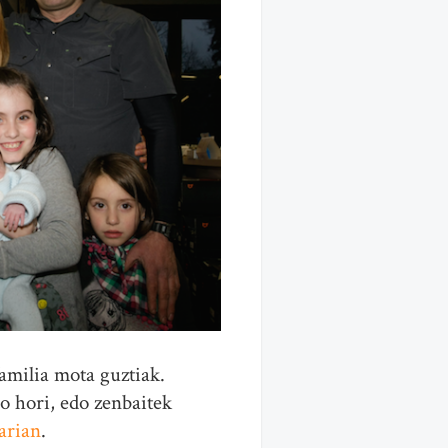
amilia mota guztiak.
o hori, edo zenbaitek
arian
.