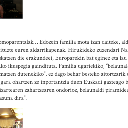
moparentalak… Edozein familia mota izan daiteke, aldi
dituzte euren aldarrikapenak. Hirukideko zuzendari Na
eskatzen die erakundeei, Europarekin bat eginez eta lau
ko ikuspegia gaindituta. Familia ugariekiko, “belaunal
matzen dutenekiko”, ez dago behar besteko aitortzarik 
 gara ohartzen ze inportantzia duen Euskadi gazteago b
zartearen zahartzearen ondorioz, belaunaldi piramidea 
suna dira”.