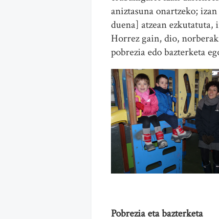
aniztasuna onartzeko; izan
duena] atzean ezkutatuta, i
Horrez gain, dio, norberak 
pobrezia edo bazterketa eg
Pobrezia eta bazterketa