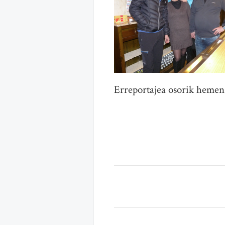
Erreportajea osorik heme