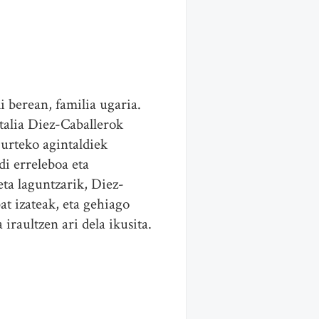
 berean, familia ugaria.
talia Diez-Caballerok
 urteko agintaldiek
di erreleboa eta
eta laguntzarik, Diez-
at izateak, eta gehiago
iraultzen ari dela ikusita.