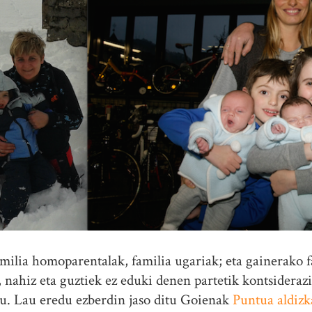
milia homoparentalak, familia ugariak; eta gainerako f
 nahiz eta guztiek ez eduki denen partetik kontsiderazi
tu. Lau eredu ezberdin jaso ditu Goienak
Puntua aldizk