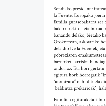
Sendiako presidente izatea
la Fuente. Europako joerari
familia gurasobakarra zer
bakarrarekin–; eta burua b
banandu delako; bietako ba
Orokorrean, askotariko he
dela dio De la Fuentek, et
pobreziaren emakumetzeare
bazterketa arrisku handiago
ondorioz. Eta hori gertatu 
egitura hori: horregatik “
“atomizatu” nahi dituela di
“baldintza prekarioak”, hal
Familien egituraketari bur