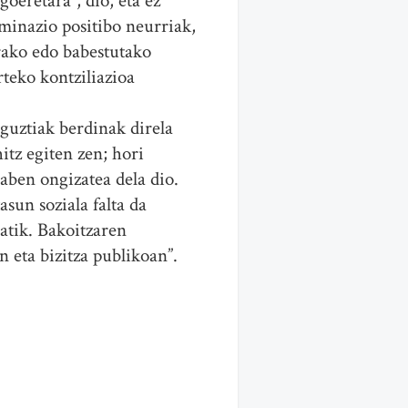
oeretara”, dio, eta ez
iminazio positibo neurriak,
rako edo babestutako
rteko kontziliazioa
 guztiak berdinak direla
itz egiten zen; hori
laben ongizatea dela dio.
sun soziala falta da
gatik. Bakoitzaren
n eta bizitza publikoan”.