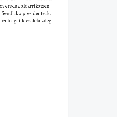
en eredua aldarrikatzen
io Sendiako presidenteak.
zateagatik ez dela zilegi