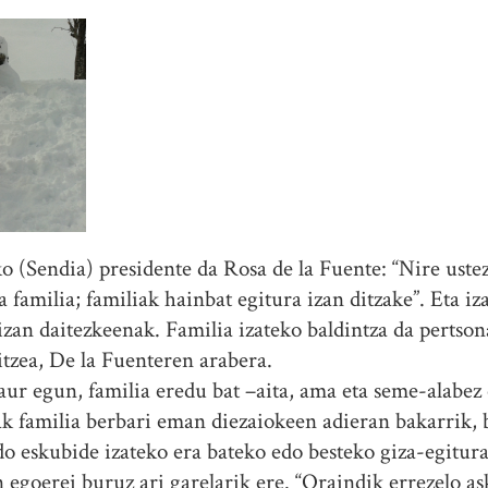
o (Sendia) presidente da Rosa de la Fuente: “Nire uste
familia; familiak hainbat egitura izan ditzake”. Eta iz
zan daitezkeenak. Familia izateko baldintza da pertsona
itzea, De la Fuenteren arabera.
gaur egun, familia eredu bat –aita, ama eta seme-alabez
k familia berbari eman diezaiokeen adieran bakarrik, ba
do eskubide izateko era bateko edo besteko giza-egitura
n egoerei buruz ari garelarik ere. “Oraindik errezelo a