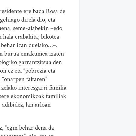
residente ere bada Rosa de
gehiago direla dio, eta
uena, seme-alabekin –edo
 hala erabakita; bikotea
n behar izan duelako…–.
tan burua emakumea izaten
ologiko garrantzitsua den
n ez eta “pobrezia eta
 “onarpen faltaren”
zelako interesgarri familia
botere ekonomikoak familiak
 adibidez, lan arloan
z, “egin behar dena da