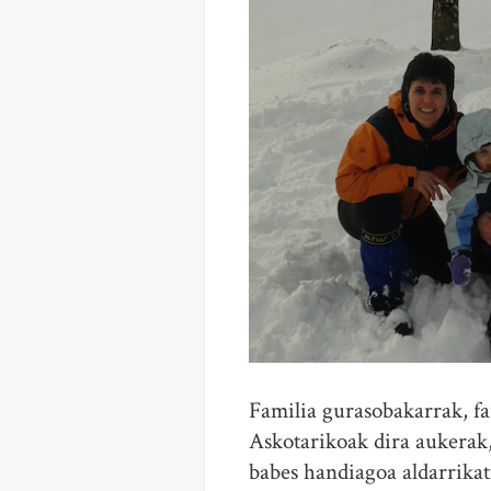
Familia gurasobakarrak, fa
Askotarikoak dira aukerak,
babes handiagoa aldarrika