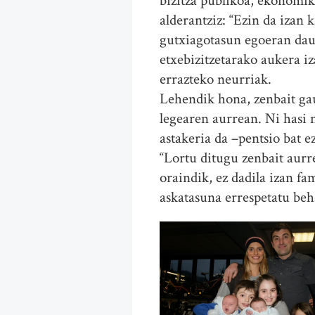
bizitza publikoa, ekonomik
alderantziz: “Ezin da izan 
gutxiagotasun egoeran daud
etxebizitzetarako aukera iz
errazteko neurriak.
Lehendik hona, zenbait gau
legearen aurrean. Ni hasi n
astakeria da –pentsio bat e
“Lortu ditugu zenbait aurr
oraindik, ez dadila izan fa
askatasuna errespetatu beha