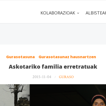
KOLABORAZIOAK
ALBISTE
Gurasotasuna
Gurasotasunaz hausnartzen
Askotariko familia erretratuak
2015-11-04
GURASO