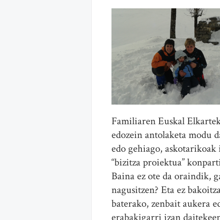
Familiaren Euskal Elkartek
edozein antolaketa modu da 
edo gehiago, askotarikoak i
“bizitza proiektua” konpart
Baina ez ote da oraindik, 
nagusitzen? Eta ez bakoitza
baterako, zenbait aukera e
erabakigarri izan daitekee