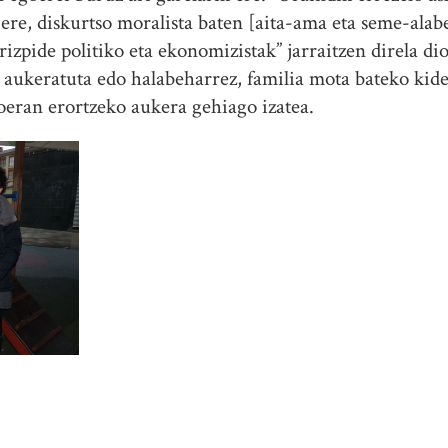
 ere, diskurtso moralista baten [aita-ama eta seme-alab
rizpide politiko eta ekonomizistak” jarraitzen direla d
aukeratuta edo halabeharrez, familia mota bateko kide i
oeran erortzeko aukera gehiago izatea.