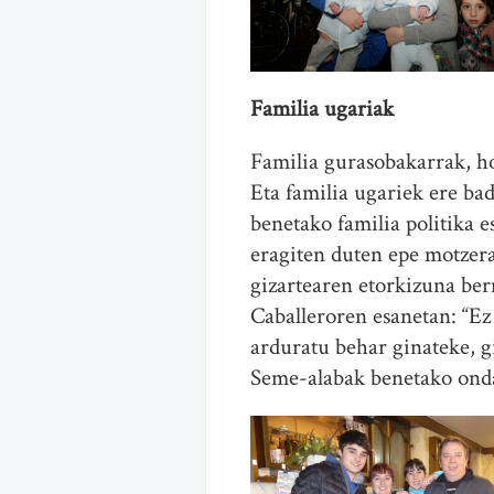
Familia ugariak
Familia gurasobakarrak, ho
Eta familia ugariek ere ba
benetako familia politika 
eragiten duten epe motzera
gizartearen etorkizuna ber
Caballeroren esanetan: “Ez
arduratu behar ginateke, gi
Seme-alabak benetako onda