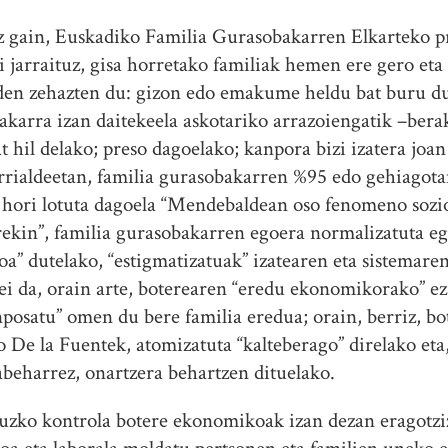
z gain, Euskadiko Familia Gurasobakarren Elkarteko p
 jarraituz, gisa horretako familiak hemen ere gero eta 
 den zehazten du: gizon edo emakume heldu bat buru d
akarra izan daitekeela askotariko arrazoiengatik –berak
t hil delako; preso dagoelako; kanpora bizi izatera joa
rrialdeetan, familia gurasobakarren %95 edo gehiago
a hori lotuta dagoela “Mendebaldean oso fenomeno sozi
kin”, familia gurasobakarren egoera normalizatuta ego
a” dutelako, “estigmatizatuak” izatearen eta sistemaren
ei da, orain arte, boterearen “eredu ekonomikorako” ez 
inposatu” omen du bere familia eredua; orain, berriz, 
o De la Fuentek, atomizatuta “kalteberago” direlako eta,
abeharrez, onartzera behartzen dituelako.
uzko kontrola botere ekonomikoak izan dezan eragotzi