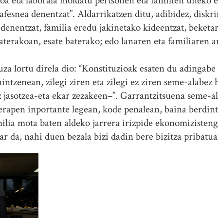
oa eta laborala moldatu pertsonen eta familien uneko eg
kafesnea denentzat”. Aldarrikatzen ditu, adibidez, diskr
enentzat, familia eredu jakinetako kideentzat, beketa
aterakoan, esate baterako; edo lanaren eta familiaren a
za lortu direla dio: “Konstituzioak esaten du adingabe
intzenean, zilegi ziren eta zilegi ez ziren seme-alabez h
z jasotzea-eta ekar zezakeen–”. Garrantzitsuena seme-a
erapen inportante legean, kode penalean, baina berdinta
milia mota baten aldeko jarrera irizpide ekonomizisten
r da, nahi duen bezala bizi dadin bere bizitza pribatua