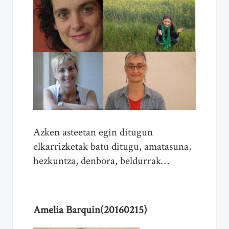
Azken asteetan egin ditugun
elkarrizketak batu ditugu, amatasuna,
hezkuntza, denbora, beldurrak…
Amelia Barquin(20160215)