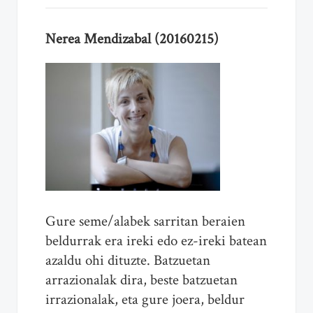
Nerea Mendizabal (20160215)
Gure seme/alabek sarritan beraien
beldurrak era ireki edo ez-ireki batean
azaldu ohi dituzte. Batzuetan
arrazionalak dira, beste batzuetan
irrazionalak, eta gure joera, beldur