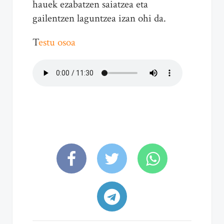
hauek ezabatzen saiatzea eta
gailentzen laguntzea izan ohi da.
T
estu osoa