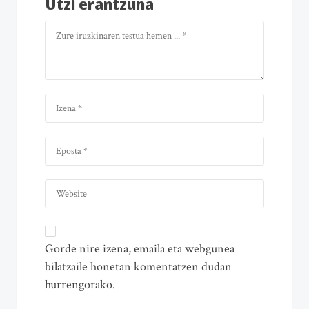
Utzi erantzuna
Gorde nire izena, emaila eta webgunea
bilatzaile honetan komentatzen dudan
hurrengorako.