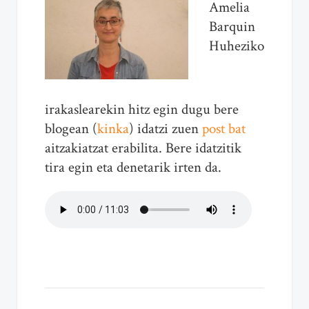
Amelia
Barquin
Huheziko
irakaslearekin hitz egin dugu bere
blogean (
kinka
) idatzi zuen
post bat
aitzakiatzat erabilita. Bere idatzitik
tira egin eta denetarik irten da.