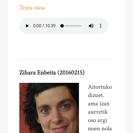
Testu osoa
Zihara Enbeita (20160215)
Aitortuko
dizuet.
ama izan
aurretik
oso argi
nuen nola