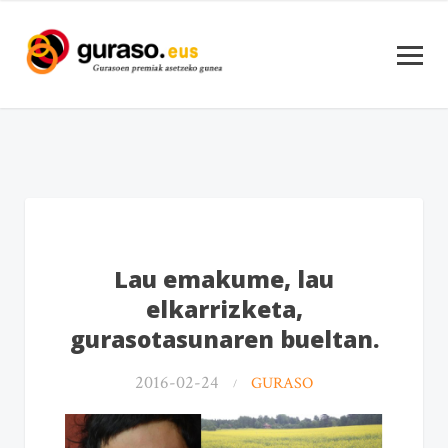
Lau emakume, lau
elkarrizketa,
gurasotasunaren bueltan.
2016-02-24
GURASO