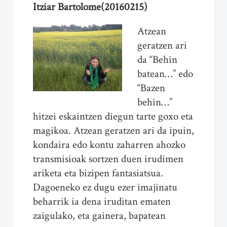
Itziar Bartolome(20160215)
Atzean
geratzen ari
da “Behin
batean…” edo
“Bazen
behin…”
hitzei eskaintzen diegun tarte goxo eta
magikoa. Atzean geratzen ari da ipuin,
kondaira edo kontu zaharren ahozko
transmisioak sortzen duen irudimen
ariketa eta bizipen fantasiatsua.
Dagoeneko ez dugu ezer imajinatu
beharrik ia dena iruditan ematen
zaigulako, eta gainera, bapatean