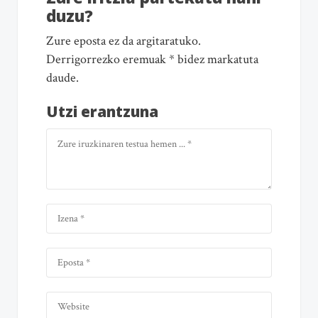
duzu?
Zure eposta ez da argitaratuko.
Derrigorrezko eremuak * bidez markatuta
daude.
Utzi erantzuna