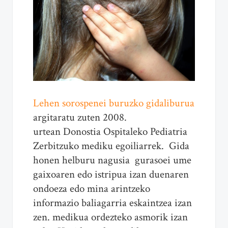
Lehen sorospenei buruzko gidaliburua
argitaratu zuten 2008.
urtean Donostia Ospitaleko Pediatria
Zerbitzuko mediku egoiliarrek. Gida
honen helburu nagusia gurasoei ume
gaixoaren edo istripua izan duenaren
ondoeza edo mina arintzeko
informazio baliagarria eskaintzea izan
zen. medikua ordezteko asmorik izan