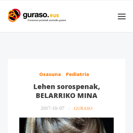
Osasuna
Pediatria
Lehen sorospenak,
BELARRIKO MINA
2017-10-07
GURASO