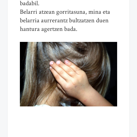
badabil.
Belarri atzean gorritasuna, mina eta
belarria aurrerantz bultzatzen duen
hantura agertzen bada.