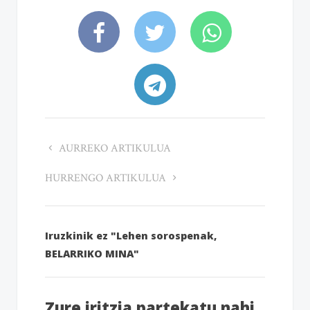
AURREKO ARTIKULUA
HURRENGO ARTIKULUA
Iruzkinik ez "Lehen sorospenak,
BELARRIKO MINA"
Zure iritzia partekatu nahi