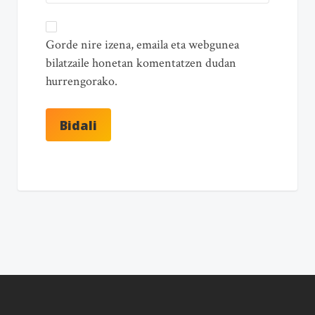
Gorde nire izena, emaila eta webgunea
bilatzaile honetan komentatzen dudan
hurrengorako.