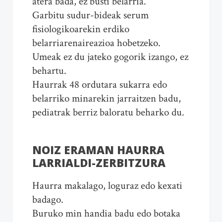
atera bada, ez busti belarria.
Garbitu sudur-bideak serum
fisiologikoarekin erdiko
belarriarenaireazioa hobetzeko.
Umeak ez du jateko gogorik izango, ez
behartu.
Haurrak 48 ordutara sukarra edo
belarriko minarekin jarraitzen badu,
pediatrak berriz baloratu beharko du.
NOIZ ERAMAN HAURRA
LARRIALDI-ZERBITZURA
Haurra makalago, loguraz edo kexati
badago.
Buruko min handia badu edo botaka