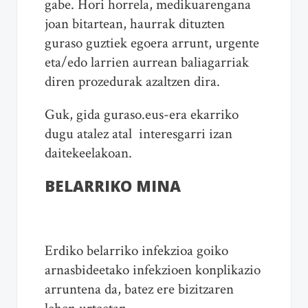
gabe. Hori horrela, medikuarengana
joan bitartean, haurrak dituzten
guraso guztiek egoera arrunt, urgente
eta/edo larrien aurrean baliagarriak
diren prozedurak azaltzen dira.
Guk, gida guraso.eus-era ekarriko
dugu atalez atal interesgarri izan
daitekeelakoan.
BELARRIKO MINA
Erdiko belarriko infekzioa goiko
arnasbideetako infekzioen konplikazio
arruntena da, batez ere bizitzaren