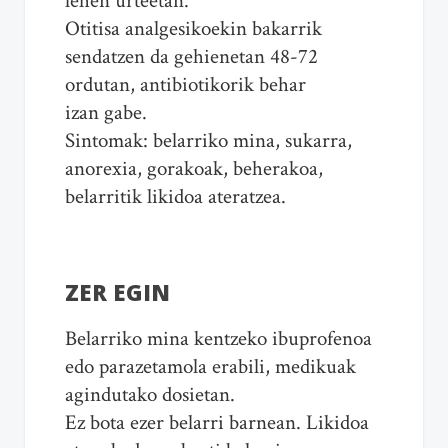
lehen urteetan.
Otitisa analgesikoekin bakarrik
sendatzen da gehienetan 48-72
ordutan, antibiotikorik behar
izan gabe.
Sintomak: belarriko mina, sukarra,
anorexia, gorakoak, beherakoa,
belarritik likidoa ateratzea.
ZER EGIN
Belarriko mina kentzeko ibuprofenoa
edo parazetamola erabili, medikuak
agindutako dosietan.
Ez bota ezer belarri barnean. Likidoa