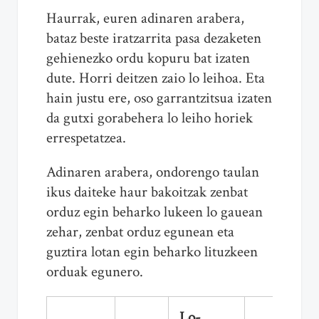
Haurrak, euren adinaren arabera,
bataz beste iratzarrita pasa dezaketen
gehienezko ordu kopuru bat izaten
dute. Horri deitzen zaio lo leihoa. Eta
hain justu ere, oso garrantzitsua izaten
da gutxi gorabehera lo leiho horiek
errespetatzea.
Adinaren arabera, ondorengo taulan
ikus daiteke haur bakoitzak zenbat
orduz egin beharko lukeen lo gauean
zehar, zenbat orduz egunean eta
guztira lotan egin beharko lituzkeen
orduak egunero.
Lo-