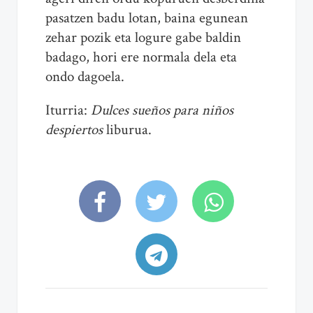
pasatzen badu lotan, baina egunean
zehar pozik eta logure gabe baldin
badago, hori ere normala dela eta
ondo dagoela.
Iturria:
Dulces sueños para niños
despiertos
liburua.