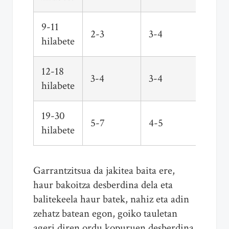
9-11
2-3
3-4
hilabete
12-18
3-4
3-4
hilabete
19-30
5-7
4-5
hilabete
Garrantzitsua da jakitea baita ere,
haur bakoitza desberdina dela eta
balitekeela haur batek, nahiz eta adin
zehatz batean egon, goiko tauletan
ageri diren ordu kopuruen desberdina