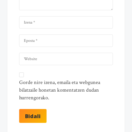
Gorde nire izena, emaila eta webgunea
bilatzaile honetan komentatzen dudan
hurrengorako.