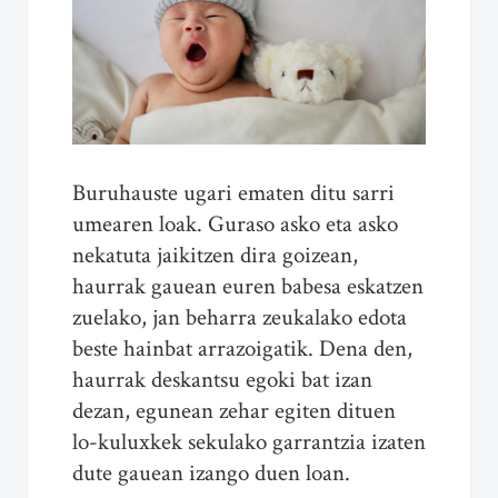
Buruhauste ugari ematen ditu sarri
umearen loak. Guraso asko eta asko
nekatuta jaikitzen dira goizean,
haurrak gauean euren babesa eskatzen
zuelako, jan beharra zeukalako edota
beste hainbat arrazoigatik. Dena den,
haurrak deskantsu egoki bat izan
dezan, egunean zehar egiten dituen
lo-kuluxkek sekulako garrantzia izaten
dute gauean izango duen loan.