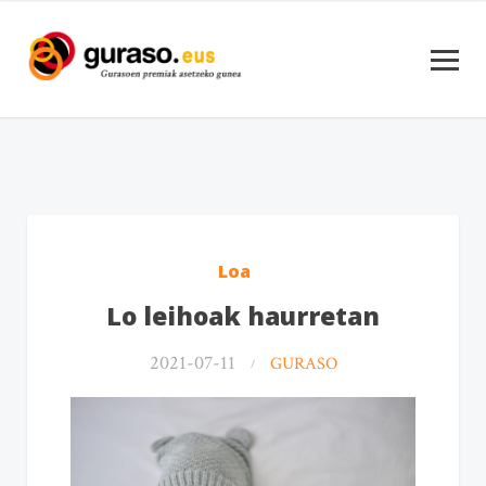
Loa
Lo leihoak haurretan
2021-07-11
GURASO