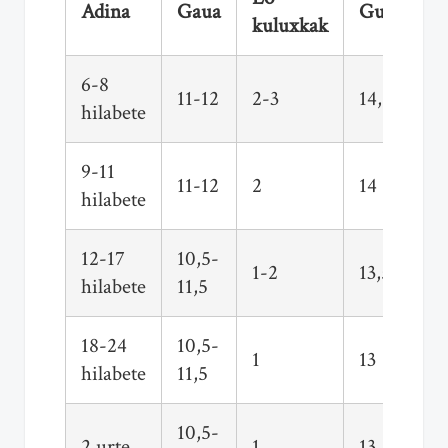
Adina
Gaua
Guztira
kuluxkak
6-8
11-12
2-3
14,5
hilabete
9-11
11-12
2
14
hilabete
12-17
10,5-
1-2
13,5
hilabete
11,5
18-24
10,5-
1
13
hilabete
11,5
10,5-
2 urte
1
13