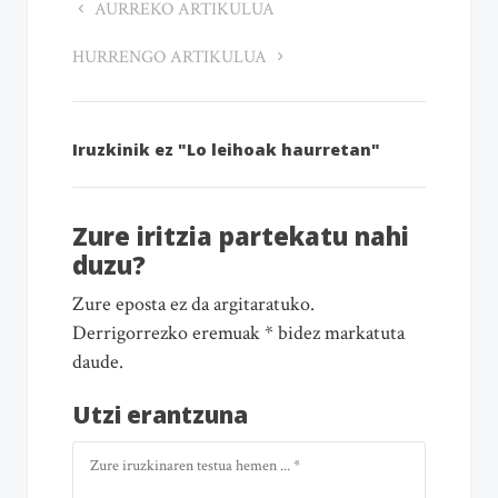
AURREKO ARTIKULUA
HURRENGO ARTIKULUA
Iruzkinik ez "Lo leihoak haurretan"
Zure iritzia partekatu nahi
duzu?
Zure eposta ez da argitaratuko.
Derrigorrezko eremuak * bidez markatuta
daude.
Utzi erantzuna