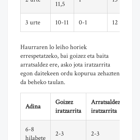
11,5
3 urte
10-11
0-1
12
Haurraren lo leiho horiek
errespetatzeko, bai goizez eta baita
arratsaldez ere, asko jota iratzarrita
egon daitekeen ordu kopurua zehazten
da beheko taulan.
Goizez
Arratsaldez
Adina
iratzarrita
iratzarrita
6-8
2-3
2-3
hilabete