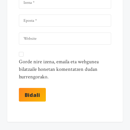
Gorde nire izena, emaila eta webgunea
bilatzaile honetan komentatzen dudan
hurrengorako.