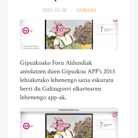
2015-12-18
GURASO
Gipuzkoako Foru Aldundiak
antolatzen duen Gipuzkoa APP’s 2015
lehiaketako lehenengo saria eskuratu
berri du Galtzagorri elkartearen
lehenengo app-ak.