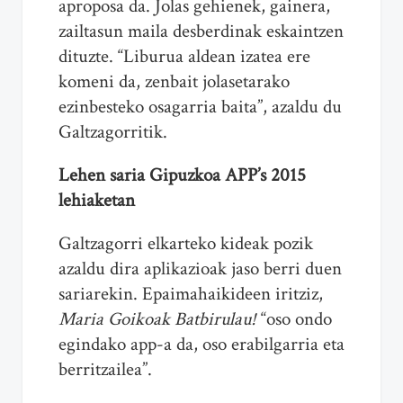
aproposa da. Jolas gehienek, gainera,
zailtasun maila desberdinak eskaintzen
dituzte. “Liburua aldean izatea ere
komeni da, zenbait jolasetarako
ezinbesteko osagarria baita”, azaldu du
Galtzagorritik.
Lehen saria Gipuzkoa APP’s 2015
lehiaketan
Galtzagorri elkarteko kideak pozik
azaldu dira aplikazioak jaso berri duen
sariarekin. Epaimahaikideen iritziz,
Maria Goikoak Batbirulau!
“oso ondo
egindako app-a da, oso erabilgarria eta
berritzailea”.