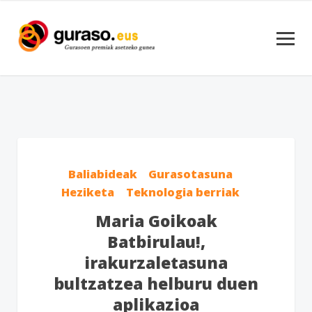
Baliabideak
Gurasotasuna
Heziketa
Teknologia berriak
Maria Goikoak
Batbirulau!,
irakurzaletasuna
bultzatzea helburu duen
aplikazioa