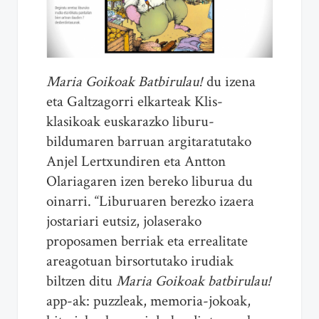
Maria Goikoak Batbirulau!
du izena
eta Galtzagorri elkarteak Klis-
klasikoak euskarazko liburu-
bildumaren barruan argitaratutako
Anjel Lertxundiren eta Antton
Olariagaren izen bereko liburua du
oinarri. “Liburuaren berezko izaera
jostariari eutsiz, jolaserako
proposamen berriak eta errealitate
areagotuan birsortutako irudiak
biltzen ditu
Maria Goikoak batbirulau!
app-ak: puzzleak, memoria-jokoak,