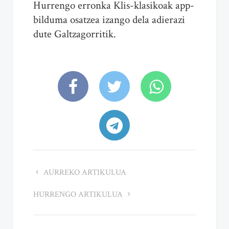
Hurrengo erronka Klis-klasikoak app-
bilduma osatzea izango dela adierazi
dute Galtzagorritik.
AURREKO ARTIKULUA
HURRENGO ARTIKULUA