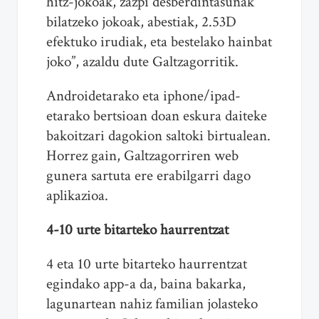
hitz-jokoak, zazpi desberdintasunak
bilatzeko jokoak, abestiak, 2.53D
efektuko irudiak, eta bestelako hainbat
joko”, azaldu dute Galtzagorritik.
Androidetarako eta iphone/ipad-
etarako bertsioan doan eskura daiteke
bakoitzari dagokion saltoki birtualean.
Horrez gain, Galtzagorriren web
gunera sartuta ere erabilgarri dago
aplikazioa.
4-10 urte bitarteko haurrentzat
4 eta 10 urte bitarteko haurrentzat
egindako app-a da, baina bakarka,
lagunartean nahiz familian jolasteko