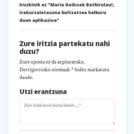
Iruzkinik ez "Maria Goikoak Batbirulau!,
irakurzaletasuna bultzatzea helburu
duen aplikazioa"
Zure iritzia partekatu nahi
duzu?
Zure eposta ez da argitaratuko.
Derrigorrezko eremuak * bidez markatuta
daude.
Utzi erantzuna