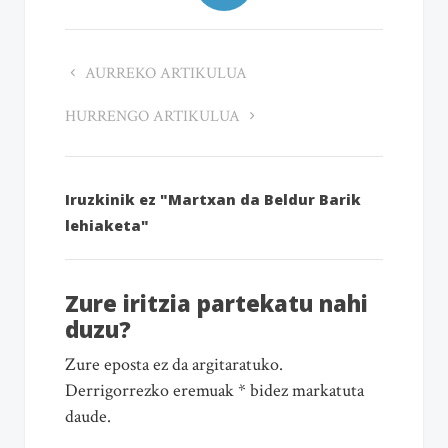
AURREKO ARTIKULUA
HURRENGO ARTIKULUA
Iruzkinik ez "Martxan da Beldur Barik
lehiaketa"
Zure iritzia partekatu nahi
duzu?
Zure eposta ez da argitaratuko.
Derrigorrezko eremuak * bidez markatuta
daude.