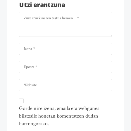
Utzi erantzuna
Gorde nire izena, emaila eta webgunea
bilatzaile honetan komentatzen dudan
hurrengorako.