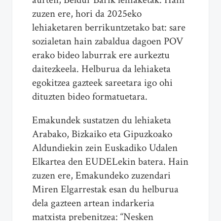
zuzen ere, hori da 2025eko
lehiaketaren berrikuntzetako bat: sare
sozialetan hain zabaldua dagoen POV
erako bideo laburrak ere aurkeztu
daitezkeela. Helburua da lehiaketa
egokitzea gazteek sareetara igo ohi
dituzten bideo formatuetara.
Emakundek sustatzen du lehiaketa
Arabako, Bizkaiko eta Gipuzkoako
Aldundiekin zein Euskadiko Udalen
Elkartea den EUDELekin batera. Hain
zuzen ere, Emakundeko zuzendari
Miren Elgarrestak esan du helburua
dela gazteen artean indarkeria
matxista prebenitzea: “Nesken