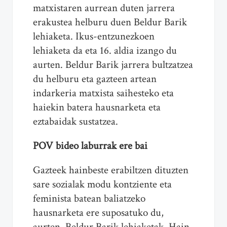
matxistaren aurrean duten jarrera
erakustea helburu duen Beldur Barik
lehiaketa. Ikus-entzunezkoen
lehiaketa da eta 16. aldia izango du
aurten. Beldur Barik jarrera bultzatzea
du helburu eta gazteen artean
indarkeria matxista saihesteko eta
haiekin batera hausnarketa eta
eztabaidak sustatzea.
POV bideo laburrak ere bai
Gazteek hainbeste erabiltzen dituzten
sare sozialak modu kontziente eta
feminista batean baliatzeko
hausnarketa ere suposatuko du,
aurten, Beldur Barik lehiaketak. Hain