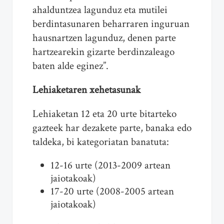
ahalduntzea lagunduz eta mutilei
berdintasunaren beharraren inguruan
hausnartzen lagunduz, denen parte
hartzearekin gizarte berdinzaleago
baten alde eginez”.
Lehiaketaren xehetasunak
Lehiaketan 12 eta 20 urte bitarteko
gazteek har dezakete parte, banaka edo
taldeka, bi kategoriatan banatuta:
12-16 urte (2013-2009 artean
jaiotakoak)
17-20 urte (2008-2005 artean
jaiotakoak)