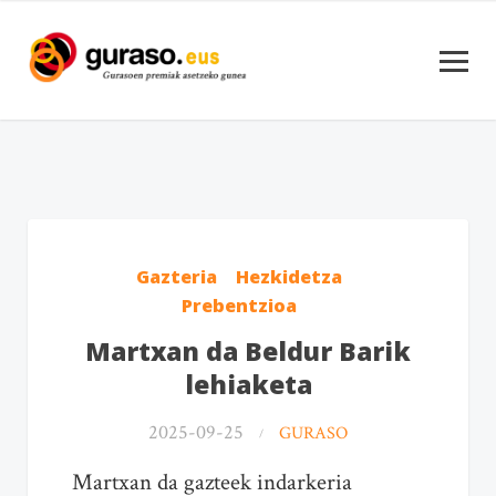
Gazteria
Hezkidetza
Prebentzioa
Martxan da Beldur Barik
lehiaketa
2025-09-25
GURASO
Martxan da gazteek indarkeria