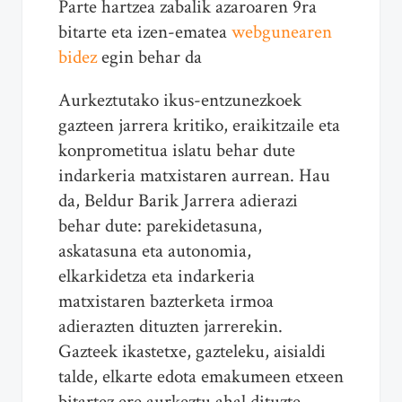
Parte hartzea zabalik azaroaren 9ra
bitarte eta izen-ematea
webgunearen
bidez
egin behar da
Aurkeztutako ikus-entzunezkoek
gazteen jarrera kritiko, eraikitzaile eta
konprometitua islatu behar dute
indarkeria matxistaren aurrean. Hau
da, Beldur Barik Jarrera adierazi
behar dute: parekidetasuna,
askatasuna eta autonomia,
elkarkidetza eta indarkeria
matxistaren bazterketa irmoa
adierazten dituzten jarrerekin.
Gazteek ikastetxe, gazteleku, aisialdi
talde, elkarte edota emakumeen etxeen
bitartez ere aurkeztu ahal dituzte