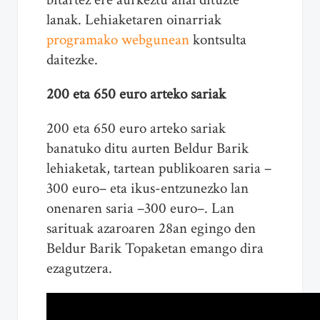
lanak. Lehiaketaren oinarriak
programako webgunean
kontsulta
daitezke.
200 eta 650 euro arteko sariak
200 eta 650 euro arteko sariak
banatuko ditu aurten Beldur Barik
lehiaketak, tartean publikoaren saria –
300 euro– eta ikus-entzunezko lan
onenaren saria –300 euro–. Lan
sarituak azaroaren 28an egingo den
Beldur Barik Topaketan emango dira
ezagutzera.