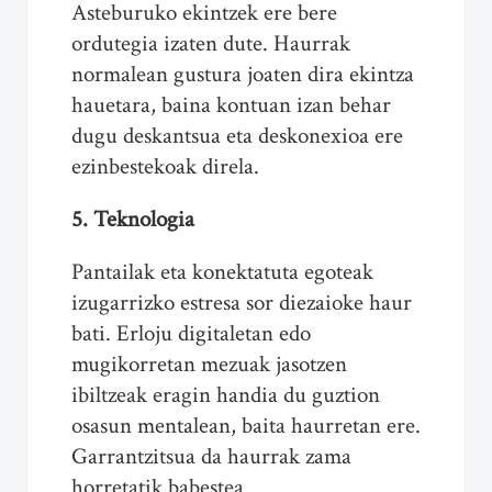
Asteburuko ekintzek ere bere
ordutegia izaten dute. Haurrak
normalean gustura joaten dira ekintza
hauetara, baina kontuan izan behar
dugu deskantsua eta deskonexioa ere
ezinbestekoak direla.
5. Teknologia
Pantailak eta konektatuta egoteak
izugarrizko estresa sor diezaioke haur
bati. Erloju digitaletan edo
mugikorretan mezuak jasotzen
ibiltzeak eragin handia du guztion
osasun mentalean, baita haurretan ere.
Garrantzitsua da haurrak zama
horretatik babestea.