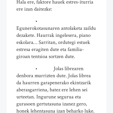
Hala ere, faktore hauek estres-iturria
ere izan daitezke:
•
Egunerokotasunaren antolaketa zaildu
dezakete. Haurrak ingelesera, piano
eskolara… Sarritan, ordutegi estuek
estresa eragiten dute eta familia-
giroan tentsioa sortzen dute.
• Jolas librearen
denbora murrizten dute. Jolas librea
da haurren garapenerako ekintzarik
aberasgarriena, batez ere lehen sei
urteetan. Ingurune segurua eta
gurasoen gertutasuna izanez gero,
honek lehentasuna izan beharko luke.