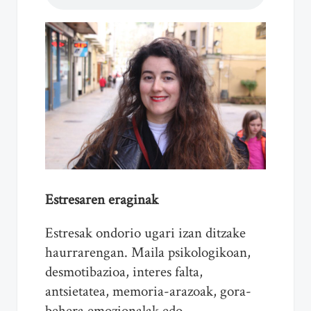
Estresaren eraginak
Estresak ondorio ugari izan ditzake
haurrarengan. Maila psikologikoan,
desmotibazioa, interes falta,
antsietatea, memoria-arazoak, gora-
behera emozionalak edo