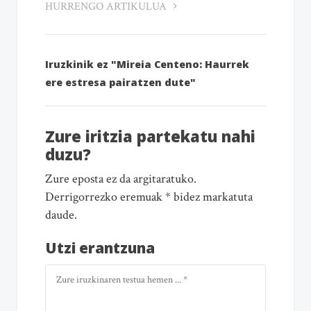
HURRENGO ARTIKULUA
Iruzkinik ez "Mireia Centeno: Haurrek
ere estresa pairatzen dute"
Zure iritzia partekatu nahi
duzu?
Zure eposta ez da argitaratuko.
Derrigorrezko eremuak * bidez markatuta
daude.
Utzi erantzuna