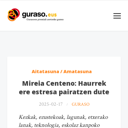
Aitatasuna / Amatasuna
Mireia Centeno: Haurrek
ere estresa pairatzen dute
2025-02-17
GURASO
Kezkak, ezustekoak, lagunak, etxerako
lanak, teknologia, eskolaz kanpoko