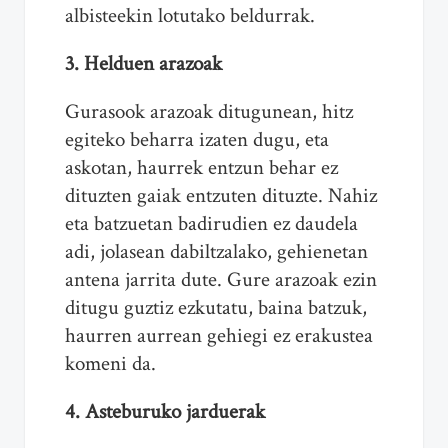
albisteekin lotutako beldurrak.
3. Helduen arazoak
Gurasook arazoak ditugunean, hitz
egiteko beharra izaten dugu, eta
askotan, haurrek entzun behar ez
dituzten gaiak entzuten dituzte. Nahiz
eta batzuetan badirudien ez daudela
adi, jolasean dabiltzalako, gehienetan
antena jarrita dute. Gure arazoak ezin
ditugu guztiz ezkutatu, baina batzuk,
haurren aurrean gehiegi ez erakustea
komeni da.
4. Asteburuko jarduerak