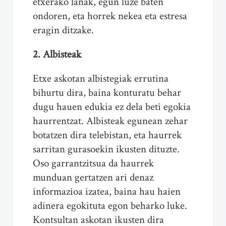
etxerako lanak, egun luze baten
ondoren, eta horrek nekea eta estresa
eragin ditzake.
2. Albisteak
Etxe askotan albistegiak errutina
bihurtu dira, baina konturatu behar
dugu hauen edukia ez dela beti egokia
haurrentzat. Albisteak egunean zehar
botatzen dira telebistan, eta haurrek
sarritan gurasoekin ikusten dituzte.
Oso garrantzitsua da haurrek
munduan gertatzen ari denaz
informazioa izatea, baina hau haien
adinera egokituta egon beharko luke.
Kontsultan askotan ikusten dira