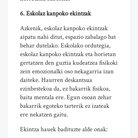
6. Eskolaz kanpoko ekintzak
Azkenik, eskolaz kanpoko ekintzak
aipatu nahi ditut, espazio zabalago bat
behar dutelako. Eskolako ordutegia,
eskolaz kanpoko ekintzak eta horietan
gertatzen den guztia kudeatzea fisikoki
zein emozionalki oso nekagarria izan
daiteke. Haurren deskantsua
ezinbestekoa da, ez bakarrik fisikoa,
baita mentala ere. Egun osoan zehar
bakarrik egoteko tarterik ez izateak
ere nekatzen gaitu.
Ekintza hauek badituzte alde onak: