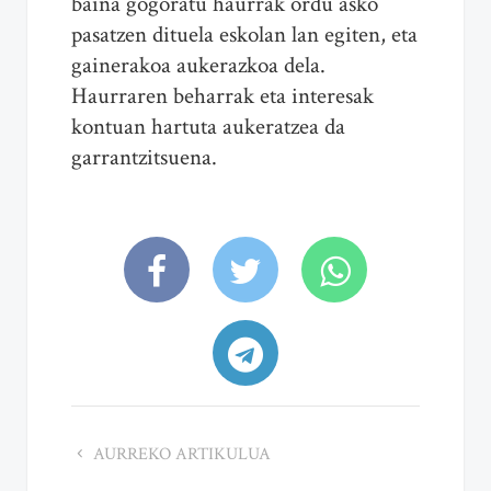
baina gogoratu haurrak ordu asko
pasatzen dituela eskolan lan egiten, eta
gainerakoa aukerazkoa dela.
Haurraren beharrak eta interesak
kontuan hartuta aukeratzea da
garrantzitsuena.
AURREKO ARTIKULUA