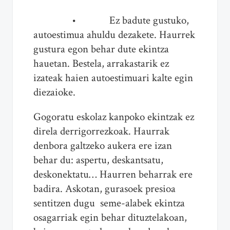
• Ez badute gustuko,
autoestimua ahuldu dezakete. Haurrek
gustura egon behar dute ekintza
hauetan. Bestela, arrakastarik ez
izateak haien autoestimuari kalte egin
diezaioke.
Gogoratu eskolaz kanpoko ekintzak ez
direla derrigorrezkoak. Haurrak
denbora galtzeko aukera ere izan
behar du: aspertu, deskantsatu,
deskonektatu… Haurren beharrak ere
badira. Askotan, gurasoek presioa
sentitzen dugu seme-alabek ekintza
osagarriak egin behar dituztelakoan,