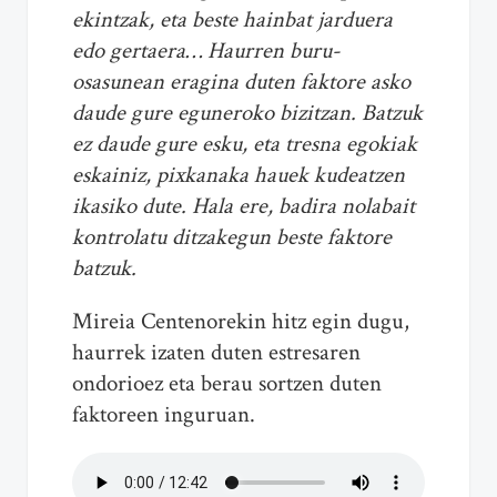
ekintzak, eta beste hainbat jarduera
edo gertaera… Haurren buru-
osasunean eragina duten faktore asko
daude gure eguneroko bizitzan. Batzuk
ez daude gure esku, eta tresna egokiak
eskainiz, pixkanaka hauek kudeatzen
ikasiko dute. Hala ere, badira nolabait
kontrolatu ditzakegun beste faktore
batzuk.
Mireia Centenorekin hitz egin dugu,
haurrek izaten duten estresaren
ondorioez eta berau sortzen duten
faktoreen inguruan.