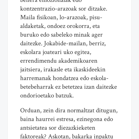
kontzentrazio-arazoak sor ditzake.
Maila fisikoan, lo-arazoak, pisu-
aldaketak, ondoez orokorra, eta
buruko edo sabeleko minak ager
daitezke. Jokabide-mailan, berriz,
eskolara joateari uko egitea,
errendimendu akademikoaren
jaitsiera, irakasle eta ikaskideekin
harremanak hondatzea edo eskola-
betebeharrak ez betetzea izan daitezke
ondorioetako batzuk.
Orduan, zein dira normaltzat ditugun,
baina haurrei estresa, ezinegona edo
antsietatea sor diezazkieketen
faktoreak? Askotan, bakarka inpaktu