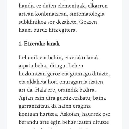
handia ez duten elementuak, elkarren
artean konbinatzean, sintomatologia
subklinikoa sor dezakete. Goazen
hauei buruz hitz egitera.
1. Etxerako lanak
Lehenik eta behin, etxerako lanak
aipatu behar ditugu. Lehen
hezkuntzan geroz eta gutxiago dituzte,
eta aldaketa hori onuragarria izaten
ari da. Hala ere, oraindik badira.
Agian ezin dira guztiz ezabatu, baina
garrantzitsua da haien eragina
kontuan hartzea. Askotan, haurrek oso
berandu arte egin behar izaten dituzte