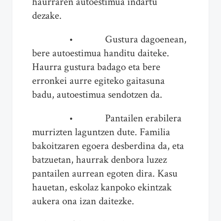
haurraren autoestimua indartu
dezake.
• Gustura dagoenean,
bere autoestimua handitu daiteke.
Haurra gustura badago eta bere
erronkei aurre egiteko gaitasuna
badu, autoestimua sendotzen da.
• Pantailen erabilera
murrizten laguntzen dute. Familia
bakoitzaren egoera desberdina da, eta
batzuetan, haurrak denbora luzez
pantailen aurrean egoten dira. Kasu
hauetan, eskolaz kanpoko ekintzak
aukera ona izan daitezke.