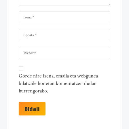
Gorde nire izena, emaila eta webgunea
bilatzaile honetan komentatzen dudan
hurrengorako.