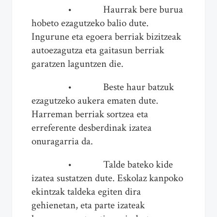
• Haurrak bere burua
hobeto ezagutzeko balio dute.
Ingurune eta egoera berriak bizitzeak
autoezagutza eta gaitasun berriak
garatzen laguntzen die.
• Beste haur batzuk
ezagutzeko aukera ematen dute.
Harreman berriak sortzea eta
erreferente desberdinak izatea
onuragarria da.
• Talde bateko kide
izatea sustatzen dute. Eskolaz kanpoko
ekintzak taldeka egiten dira
gehienetan, eta parte izateak