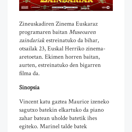
Zineuskadiren Zinema Euskaraz
programaren baitan
Museoaren
zaindariak
estreinatuko da bihar,
otsailak 23, Euskal Herriko zinema-
aretoetan. Ekimen horren baitan,
aurten, estreinatuko den bigarren
filma da.
Sinopsia
Vincent katu gaztea Maurice izeneko
sagutxo batekin elkartuko da piano
zahar batean uholde batetik ihes
egiteko. Marinel talde batek