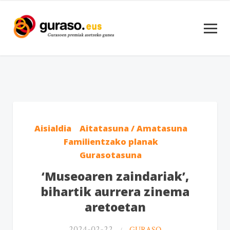
Aisialdia
Aitatasuna / Amatasuna
Familientzako planak
Gurasotasuna
‘Museoaren zaindariak’,
bihartik aurrera zinema
aretoetan
2024-02-22
GURASO