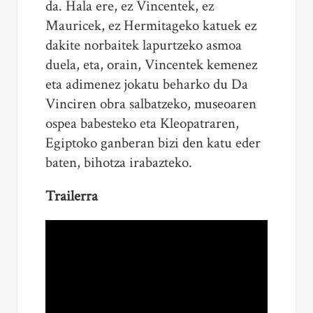
da. Hala ere, ez Vincentek, ez
Mauricek, ez Hermitageko katuek ez
dakite norbaitek lapurtzeko asmoa
duela, eta, orain, Vincentek kemenez
eta adimenez jokatu beharko du Da
Vinciren obra salbatzeko, museoaren
ospea babesteko eta Kleopatraren,
Egiptoko ganberan bizi den katu eder
baten, bihotza irabazteko.
Trailerra