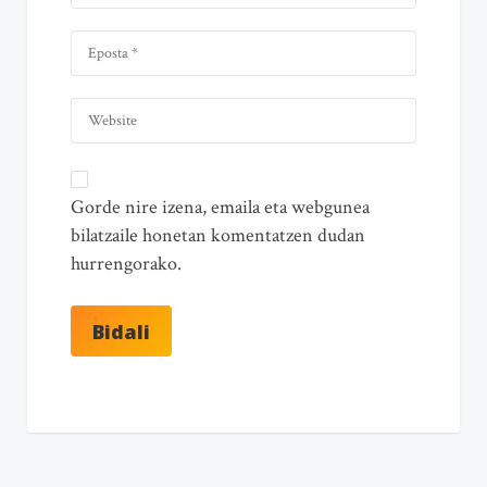
Gorde nire izena, emaila eta webgunea
bilatzaile honetan komentatzen dudan
hurrengorako.