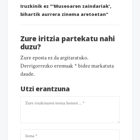
Iruzkinik ez "‘Museoaren zaindariak’,
bihartik aurrera zinema aretoetan"
Zure iritzia partekatu nahi
duzu?
Zure eposta ez da argitaratuko.
Derrigorrezko eremuak * bidez markatuta
daude.
Utzi erantzuna