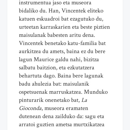
instrumentua jaso eta museora
bidaliko du. Han, Vincentek eliteko
katuen eskuadroi bat ezagutuko du,
urteetan karraskarien eta beste piztien
maisulanak babesten aritu dena.
Vincentek benetako katu-familia bat
aurkitzea du amets, baina ez du bere
lagun Maurice galdu nahi, bizitza
salbatu baitzion, eta ezkutatzera
behartuta dago. Baina bere lagunak
badu ahulezia bat: maisulanik
ospetsuenak marruskatzea. Munduko
pinturarik onenetako bat,
La
Gioconda
, museora eramaten
dutenean dena zailduko da: sagu eta
arratoi guztien ametsa murtxikatzea