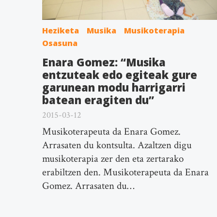
Heziketa
Musika
Musikoterapia
Osasuna
Enara Gomez: “Musika
entzuteak edo egiteak gure
garunean modu harrigarri
batean eragiten du”
2015-03-12
Musikoterapeuta da Enara Gomez.
Arrasaten du kontsulta. Azaltzen digu
musikoterapia zer den eta zertarako
erabiltzen den. Musikoterapeuta da Enara
Gomez. Arrasaten du…