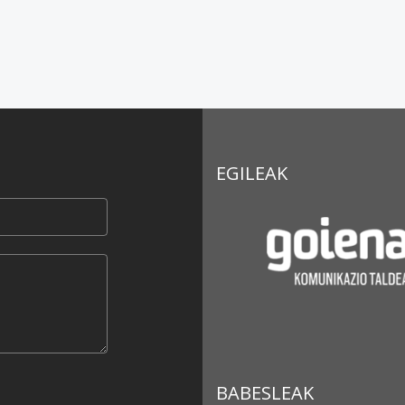
EGILEAK
BABESLEAK