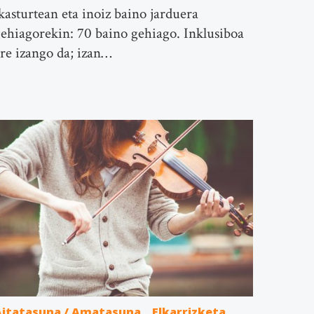
kasturtean eta inoiz baino jarduera
ehiagorekin: 70 baino gehiago. Inklusiboa
re izango da; izan…
Aitatasuna / Amatasuna
Elkarrizketa