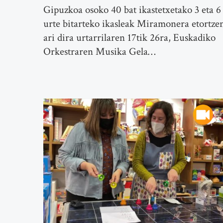
Gipuzkoa osoko 40 bat ikastetxetako 3 eta 6
urte bitarteko ikasleak Miramonera etortze
ari dira urtarrilaren 17tik 26ra, Euskadiko
Orkestraren Musika Gela…