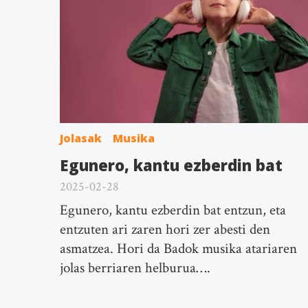
Jolasak
Musika
Egunero, kantu ezberdin bat
2025-02-28
Egunero, kantu ezberdin bat entzun, eta
entzuten ari zaren hori zer abesti den
asmatzea. Hori da Badok musika atariaren
jolas berriaren helburua….