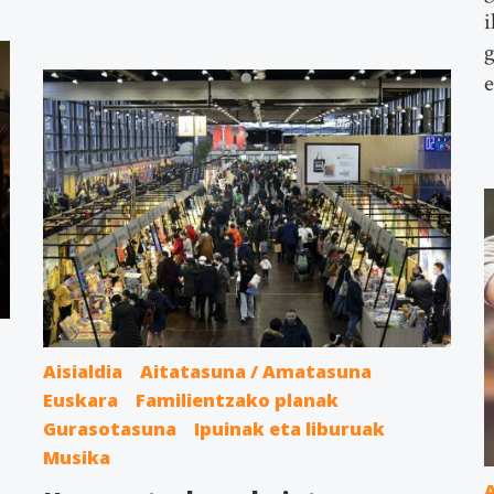
i
g
e
Aisialdia
Aitatasuna / Amatasuna
Euskara
Familientzako planak
Gurasotasuna
Ipuinak eta liburuak
Musika