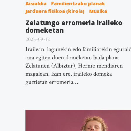
Aisialdia
Familientzako planak
Jarduera fisikoa (kirola)
Musika
Zelatungo erromeria iraileko
domeketan
2025-09-12
Irailean, lagunekin edo familiarekin egurald
ona egiten duen domeketan bada plana
Zelatunen (Albiztur), Hernio mendiaren
magalean. Izan ere, iraileko domeka
guztietan erromeria…