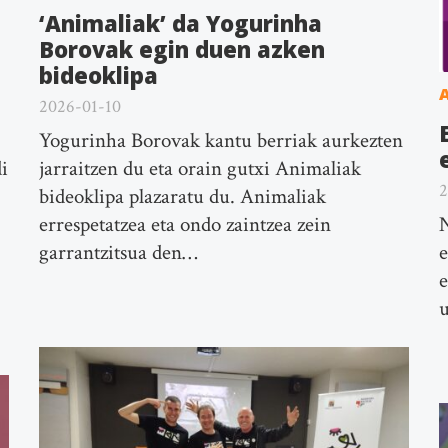
‘Animaliak’ da Yogurinha
Borovak egin duen azken
bideoklipa
A
2026-01-10
Yogurinha Borovak kantu berriak aurkezten
i
jarraitzen du eta orain gutxi Animaliak
2
bideoklipa plazaratu du. Animaliak
errespetatzea eta ondo zaintzea zein
N
garrantzitsua den…
e
e
u