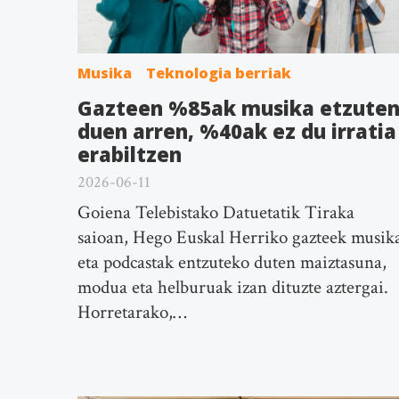
Musika
Teknologia berriak
Gazteen %85ak musika etzute
duen arren, %40ak ez du irratia
erabiltzen
2026-06-11
Goiena Telebistako Datuetatik Tiraka
saioan, Hego Euskal Herriko gazteek musik
eta podcastak entzuteko duten maiztasuna,
modua eta helburuak izan dituzte aztergai.
Horretarako,…