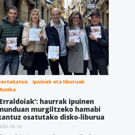
Destakatua
Ipuinak eta liburuak
Musika
‘Erraldoiak’: haurrak ipuinen
munduan murgiltzeko hamabi
kantuz osatutako disko-liburua
026-01-16