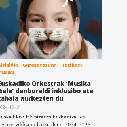
isialdia
Gurasotasuna
Heziketa
Musika
Euskadiko Orkestrak ‘Musika
Gela’ denboraldi inklusibo eta
zabala aurkezten du
024-10-19
uskadiko Orkestraren hezkuntza- eta
izarte-zikloa indartsu dator 2024-2025