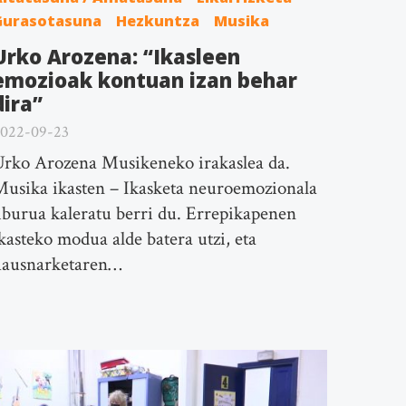
Gurasotasuna
Hezkuntza
Musika
Urko Arozena: “Ikasleen
emozioak kontuan izan behar
dira”
022-09-23
rko Arozena Musikeneko irakaslea da.
usika ikasten – Ikasketa neuroemozionala
iburua kaleratu berri du. Errepikapenen
kasteko modua alde batera utzi, eta
hausnarketaren…