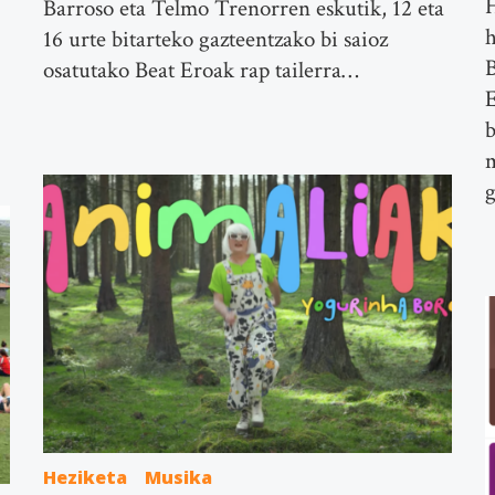
Barroso eta Telmo Trenorren eskutik, 12 eta
h
16 urte bitarteko gazteentzako bi saioz
B
osatutako Beat Eroak rap tailerra…
E
b
m
g
Heziketa
Musika