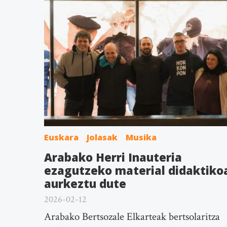
Euskara
Jolasak
Musika
Arabako Herri Inauteria
ezagutzeko material didaktiko
aurkeztu dute
2026-02-12
Arabako Bertsozale Elkarteak bertsolaritza