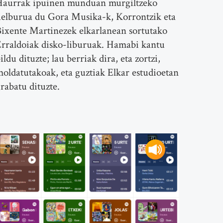
Haurrak ipuinen munduan murgiltzeko
elburua du Gora Musika-k, Korrontzik eta
ixente Martinezek elkarlanean sortutako
rraldoiak disko-liburuak. Hamabi kantu
ildu dituzte; lau berriak dira, eta zortzi,
oldatutakoak, eta guztiak Elkar estudioetan
rabatu dituzte.