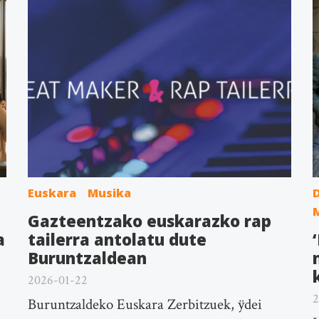
Euskara
Musika
Gazteentzako euskarazko rap
a
tailerra antolatu dute
Buruntzaldean
2026-01-22
2
Buruntzaldeko Euskara Zerbitzuek, ÿdei