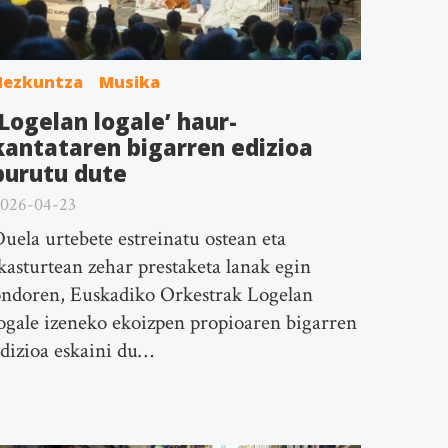
Hezkuntza
Musika
‘Logelan logale’ haur-
kantataren bigarren edizioa
burutu dute
026-04-23
uela urtebete estreinatu ostean eta
kasturtean zehar prestaketa lanak egin
ndoren, Euskadiko Orkestrak Logelan
ogale izeneko ekoizpen propioaren bigarren
dizioa eskaini du…