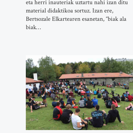
eta herri inauteriak uztartu nahi izan ditu
material didaktikoa sortuz. Izan ere,
Bertsozale Elkartearen esanetan, “biak ala
biak…