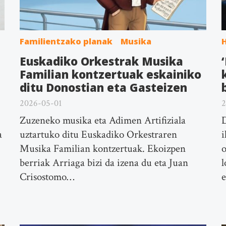
Familientzako planak
Musika
n
Euskadiko Orkestrak Musika
Familian kontzertuak eskainiko
ditu Donostian eta Gasteizen
2026-05-01
2
Zuzeneko musika eta Adimen Artifiziala
D
a
uztartuko ditu Euskadiko Orkestraren
i
Musika Familian kontzertuak. Ekoizpen
o
berriak Arriaga bizi da izena du eta Juan
l
Crisostomo…
e