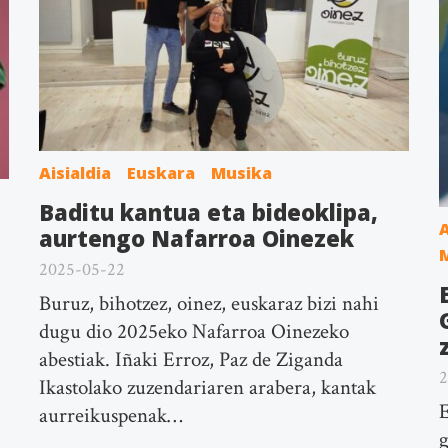
Aisialdia
Euskara
Musika
Baditu kantua eta bideoklipa,
A
aurtengo Nafarroa Oinezek
2025-05-22
Buruz, bihotzez, oinez, euskaraz bizi nahi
dugu dio 2025eko Nafarroa Oinezeko
abestiak. Iñaki Erroz, Paz de Ziganda
2
Ikastolako zuzendariaren arabera, kantak
E
aurreikuspenak…
g