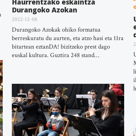
Haurrentzako eskaintza
Durangoko Azokan
n
2022-12-08
Durangoko Azokak ohiko formatua
berreskuratu du aurten, eta atzo hasi eta 11ra
2
bitartean eztanDA! bizitzeko prest dago
U
euskal kultura. Guztira 248 stand…
M
l
i