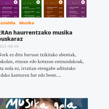
isialdia
Musika
ERAn haurrentzako musika
euskaraz
025-08-04
ork ez ditu buruan txikitako abestiak,
skolan, etxean edo kotxean entzundakoak,
ta nola ez, irratian etengabe aditutako
dako kanturen bat edo beste….