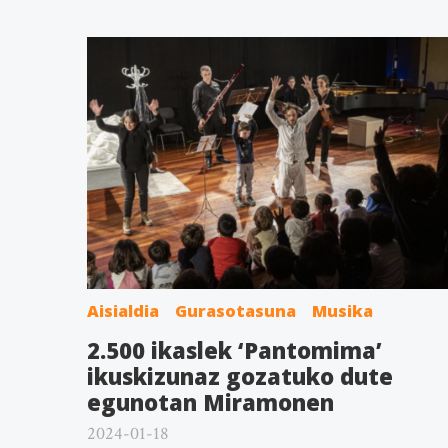
Aisialdia
Gurasotasuna
Musika
2.500 ikaslek ‘Pantomima’
ikuskizunaz gozatuko dute
egunotan Miramonen
2024-01-18