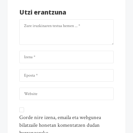
Utzi erantzuna
Gorde nire izena, emaila eta webgunea
bilatzaile honetan komentatzen dudan
hurrengorako.