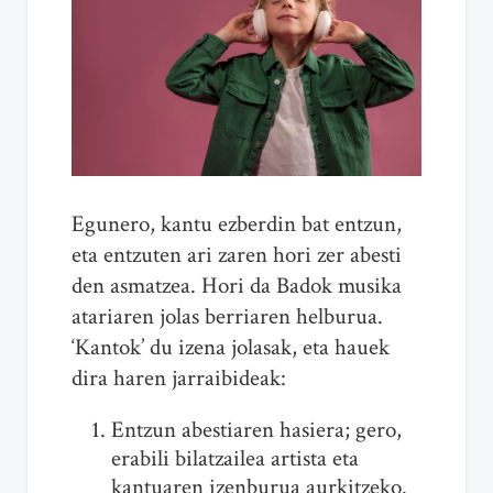
Egunero, kantu ezberdin bat entzun,
eta entzuten ari zaren hori zer abesti
den asmatzea. Hori da Badok musika
atariaren jolas berriaren helburua.
‘Kantok’ du izena jolasak, eta hauek
dira haren jarraibideak:
Entzun abestiaren hasiera; gero,
erabili bilatzailea artista eta
kantuaren izenburua aurkitzeko.