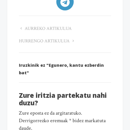
AURREKO ARTIKULUA
HURRENGO ARTIKULUA
Iruzkinik ez "Egunero, kantu ezberdin
bat"
Zure iritzia partekatu nahi
duzu?
Zure eposta ez da argitaratuko.
Derrigorrezko eremuak * bidez markatuta
daude.