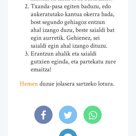
Txanda-pasa egiten baduzu, edo
aukeratutako kantua okerra bada,
bost segundo gehiagoz entzun
ahal izango duzu, beste saialdi bat
egin aurretik. Gehienez, sei
saialdi egin ahal izango dituzu.
Erantzun ahalik eta saialdi
gutxien eginda, eta partekatu zure
emaitza!
Hemen
duzue jolasera sartzeko lotura.