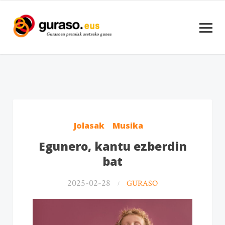
Jolasak
Musika
Egunero, kantu ezberdin
bat
2025-02-28
GURASO