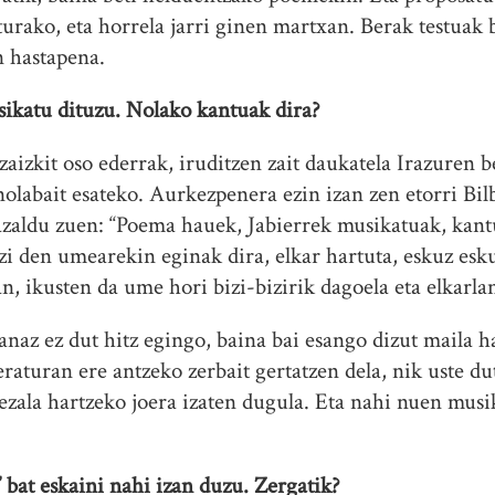
turako, eta horrela jarri ginen martxan. Berak testuak 
n hastapena.
katu dituzu. Nolako kantuak dira?
zaizkit oso ederrak, iruditzen zait daukatela Irazuren b
olabait esateko. Aurkezpenera ezin izan zen etorri Bil
 azaldu zuen: “Poema hauek, Jabierrek musikatuak, kan
zi den umearekin eginak dira, elkar hartuta, eskuz esku
, ikusten da ume hori bizi-bizirik dagoela eta elkarlan
lanaz ez dut hitz egingo, baina bai esango dizut maila 
teraturan ere antzeko zerbait gertatzen dela, nik uste du
zala hartzeko joera izaten dugula. Eta nahi nuen musik
 bat eskaini nahi izan duzu. Zergatik?