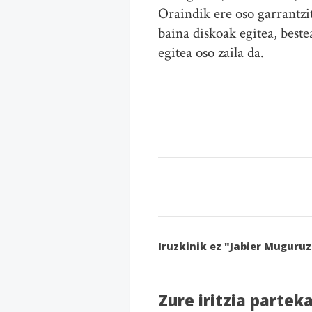
Oraindik ere oso garrantzi
baina diskoak egitea, beste
egitea oso zaila da.
Iruzkinik ez "Jabier Muguru
Zure iritzia partek