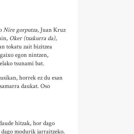
ro
Nire gorputza
, Juan Kruz
ain,
Oker (txakurra da)
,
n tokatu zait bizitzea
 gaixo egon nintzen,
elako tsunami bat.
usikan, horrek ez du esan
 samarra daukat. Oso
 daude hitzak, hor dago
z dago modurik jarraitzeko.