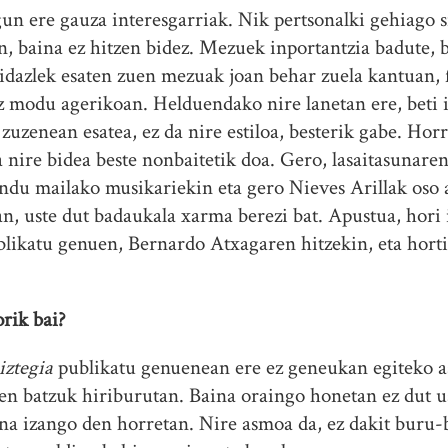
un ere gauza interesgarriak. Nik pertsonalki gehiago si
, baina ez hitzen bidez. Mezuek inportantzia badute, 
n idazlek esaten zuen mezuak joan behar zuela kantuan,
ez modu agerikoan. Helduendako nire lanetan ere, beti 
uzenean esatea, ez da nire estiloa, besterik gabe. Horr
 nire bidea beste nonbaitetik doa. Gero, lasaitasunaren
ndu mailako musikariekin eta gero Nieves Arillak oso 
an, uste dut badaukala xarma berezi bat. Apustua, hori 
blikatu genuen, Bernardo Atxagaren hitzekin, eta horti
rik bai?
iztegia
publikatu genuenean ere ez geneukan egiteko a
uen batzuk hiriburutan. Baina oraingo honetan ez dut 
na izango den horretan. Nire asmoa da, ez dakit buru-b