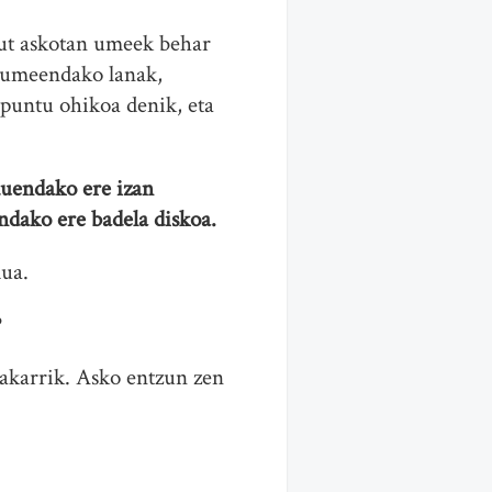
 dut askotan umeek behar
n umeendako lanak,
spuntu ohikoa denik, eta
duendako ere izan
ndako ere badela diskoa.
dua.
?
bakarrik. Asko entzun zen