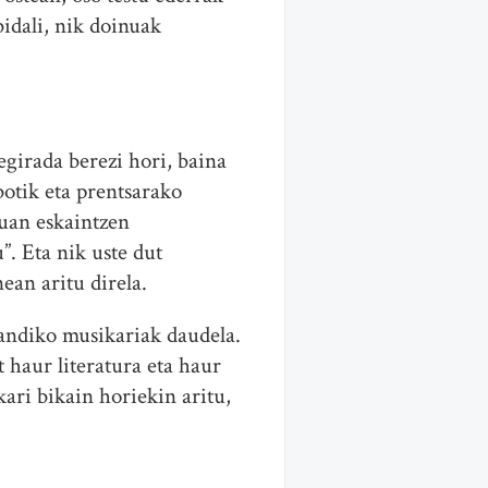
bidali, nik doinuak
egirada berezi hori, baina
botik eta prentsarako
tuan eskaintzen
”. Eta nik uste dut
ean aritu direla.
handiko musikariak daudela.
t haur literatura eta haur
ari bikain horiekin aritu,