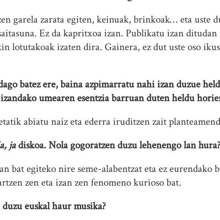
tzen garela zarata egiten, keinuak, brinkoak… eta uste
asaitasuna. Ez da kapritxoa izan. Publikatu izan dituda
in lotutakoak izaten dira. Gainera, ez dut uste oso iku
dago batez ere, baina azpimarratu nahi izan duzue hel
e, izandako umearen esentzia barruan duten heldu horie
tatik abiatu naiz eta ederra iruditzen zait planteamen
a, ja
diskoa. Nola gogoratzen duzu lehenengo lan hura
lan bat egiteko nire seme-alabentzat eta ez eurendako 
jartzen zen eta izan zen fenomeno kurioso bat.
n duzu euskal haur musika?