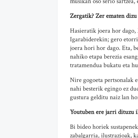
musikan oso serio sartzea, 
Zergatik? Zer ematen dizu
Hasieratik joera hor dag
Igarabiderekin; gero etorr
joera hori hor dago. Eta, b
nahiko etapa berezia esango
tratamendua bukatu eta hu
Nire gogoeta pertsonalak 
nahi besterik egingo ez d
gustura gelditu naiz lan h
Youtuben ere jarri dituzu 
Bi bideo horiek sustapenek
zabalgarria, ilustrazioak, 