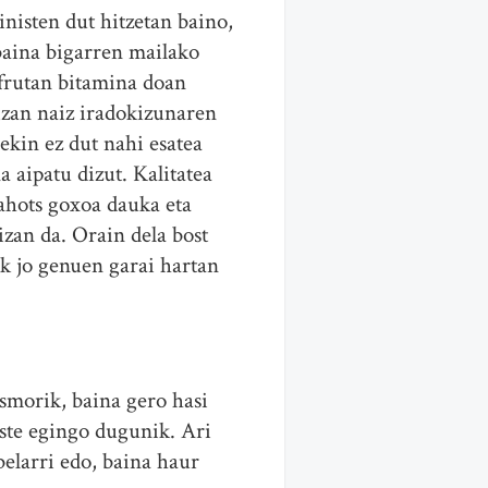
nisten dut hitzetan baino,
baina bigarren mailako
 frutan bitamina doan
izan naiz iradokizunaren
ekin ez dut nahi esatea
a aipatu dizut. Kalitatea
ahots goxoa dauka eta
izan da. Orain dela bost
k jo genuen garai hartan
smorik, baina gero hasi
uste egingo dugunik. Ari
elarri edo, baina haur