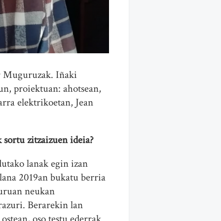
er Muguruzak. Iñaki
un, proiektuan: ahotsean,
rra elektrikoetan, Jean
 sortu zitzaizuen ideia?
dutako lanak egin izan
ana 2019an bukatu berria
 buruan neukan
razuri. Berarekin lan
ostean, oso testu ederrak