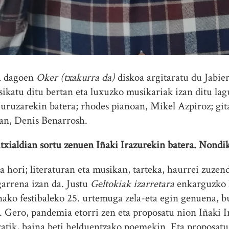
ta dagoen
Oker (txakurra da)
diskoa argitaratu du Jabi
atu ditu bertan eta luxuzko musikariak izan ditu lag
uruzarekin batera; rhodes pianoan, Mikel Azpiroz; gita
tan, Denis Benarrosh.
txialdian sortu zenuen Iñaki Irazurekin batera. Nondik
a hori; literaturan eta musikan, tarteka, haurrei zuzen
arrena izan da. Justu
Geltokiak izarretara
enkarguzko l
nako festibaleko 25. urtemuga zela-eta egin genuena,
. Gero, pandemia etorri zen eta proposatu nion Iñaki I
atik, baina beti helduentzako poemekin. Eta proposatu 