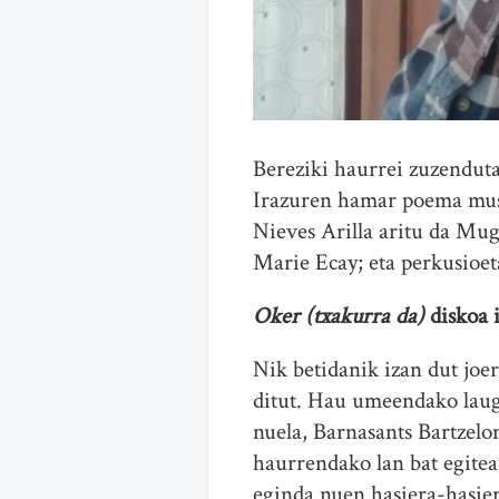
Bereziki haurrei zuzendu
Irazuren hamar poema musik
Nieves Arilla aritu da Mug
Marie Ecay; eta perkusioe
Oker (txakurra da)
diskoa i
Nik betidanik izan dut joer
ditut. Hau umeendako laug
nuela, Barnasants Bartzelo
haurrendako lan bat egitea
eginda nuen hasiera-hasier