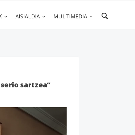
AK
AISIALDIA
MULTIMEDIA
serio sartzea”