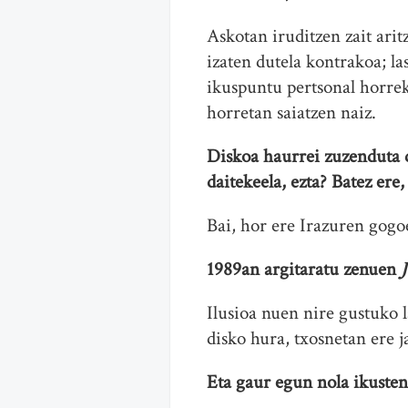
Askotan iruditzen zait ari
izaten dutela kontrakoa; l
ikuspuntu pertsonal horrek
horretan saiatzen naiz.
Diskoa haurrei zuzenduta 
daitekeela, ezta? Batez er
Bai, hor ere Irazuren gogoe
1989an argitaratu zenuen
J
Ilusioa nuen nire gustuko 
disko hura, txosnetan ere 
Eta gaur egun nola ikuste