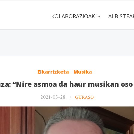
KOLABORAZIOAK
ALBISTE
Elkarrizketa
Musika
za: “Nire asmoa da haur musikan oso 
2021-05-28
GURASO