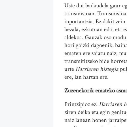
Uste dut badaudela gaur eg
transmisioan. Transmisioan
inportantzia. Ez dakit zei
bezala, ezkutuan edo, eta 
aldekoa. Gauzak oso modu z
hori gaizki dagoenik, baina
ematen ere saiatu naiz, mu
transmititzeko bide horret
urte
Harriaren hiztegia
pu
ere, lan hartan ere.
Zuzenekorik emateko asmo
Printzipioz ez.
Harriaren h
ziren deika eta egin genit
naiz lanean honen jarraipe