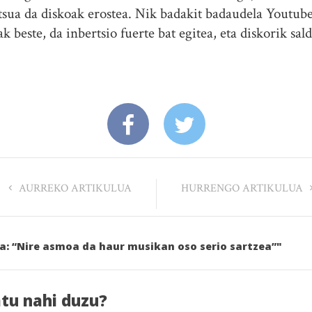
tsua da diskoak erostea. Nik badakit badaudela Youtube
ak beste, da inbertsio fuerte bat egitea, eta diskorik sa
AURREKO ARTIKULUA
HURRENGO ARTIKULUA
za: “Nire asmoa da haur musikan oso serio sartzea”"
atu nahi duzu?