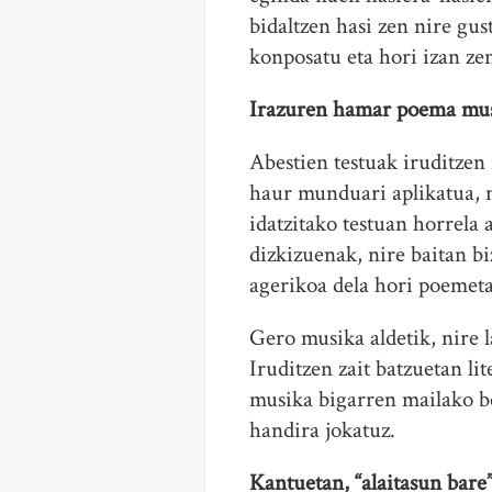
bidaltzen hasi zen nire gus
konposatu eta hori izan ze
Irazuren hamar poema musi
Abestien testuak iruditzen 
haur munduari aplikatua, n
idatzitako testuan horrela
dizkizuenak, nire baitan bi
agerikoa dela hori poemetan
Gero musika aldetik, nire 
Iruditzen zait batzuetan li
musika bigarren mailako be
handira jokatuz.
Kantuetan, “alaitasun bare”