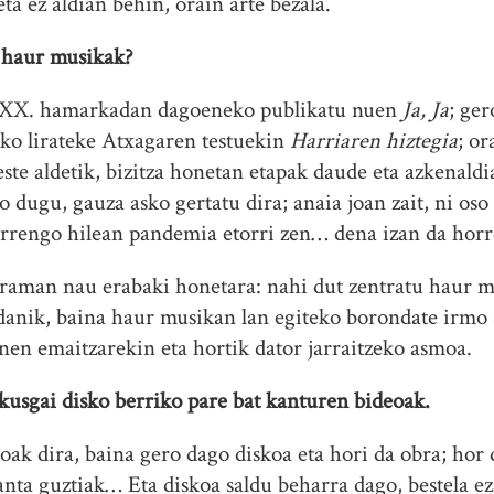
eta ez aldian behin, orain arte bezala.
 haur musikak?
o, XX. hamarkadan dagoeneko publikatu nuen
Ja, Ja
; ge
iko lirateke Atxagaren testuekin
Harriaren hiztegia
; or
este aldetik, bizitza honetan etapak daude eta azkenaldia
 dugu, gauza asko gertatu dira; anaia joan zait, ni oso
rrengo hilean pandemia etorri zen… dena izan da horr
eraman nau erabaki honetara: nahi dut zentratu haur m
udanik, baina haur musikan lan egiteko borondate irmo
onen emaitzarekin eta hortik dator jarraitzeko asmoa.
ikusgai disko berriko pare bat kanturen bideoak.
oak dira, baina gero dago diskoa eta hori da obra; hor
kanta guztiak… Eta diskoa saldu beharra dago, bestela e