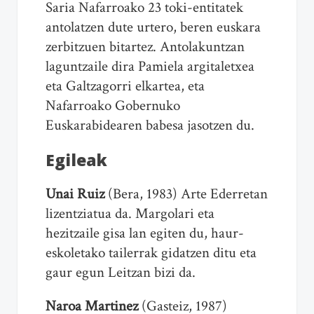
Saria Nafarroako 23 toki-entitatek
antolatzen dute urtero, beren euskara
zerbitzuen bitartez. Antolakuntzan
laguntzaile dira Pamiela argitaletxea
eta Galtzagorri elkartea, eta
Nafarroako Gobernuko
Euskarabidearen babesa jasotzen du.
Egileak
Unai Ruiz
(Bera, 1983) Arte Ederretan
lizentziatua da. Margolari eta
hezitzaile gisa lan egiten du, haur-
eskoletako tailerrak gidatzen ditu eta
gaur egun Leitzan bizi da.
Naroa Martinez
(Gasteiz, 1987)