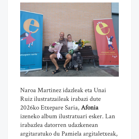
Naroa Martinez idazleak eta Unai
Ruiz ilustratzaileak irabazi dute
2026ko Etxepare Saria,
Afonia
izeneko album ilustratuari esker. Lan
irabazlea datorren udazkenean
argitaratuko du Pamiela argitaletxeak,