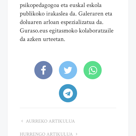
psikopedagogoa eta euskal eskola
publikoko irakaslea da. Galeraren eta
doluaren arloan espezializatua da.
Guraso.eus egitasmoko kolaboratzaile
da azken urteetan.
AURREKO ARTIKULUA
HURRENGO ARTIKULUA