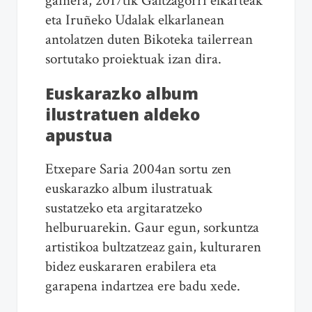
gainera, 2017tik Galtzagorri elkarteak
eta Iruñeko Udalak elkarlanean
antolatzen duten Bikoteka tailerrean
sortutako proiektuak izan dira.
Euskarazko album
ilustratuen aldeko
apustua
Etxepare Saria 2004an sortu zen
euskarazko album ilustratuak
sustatzeko eta argitaratzeko
helburuarekin. Gaur egun, sorkuntza
artistikoa bultzatzeaz gain, kulturaren
bidez euskararen erabilera eta
garapena indartzea ere badu xede.