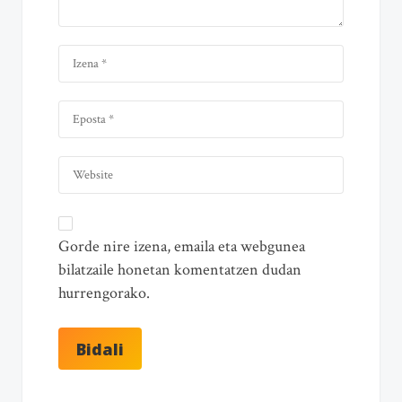
Gorde nire izena, emaila eta webgunea
bilatzaile honetan komentatzen dudan
hurrengorako.