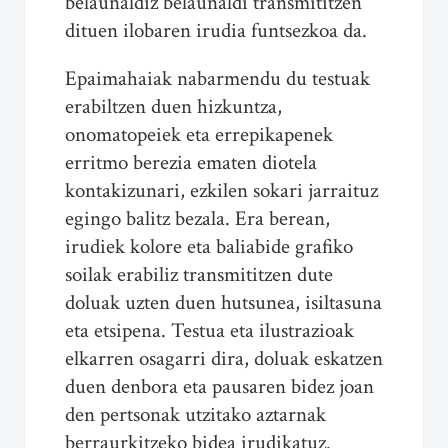
belaunaldiz belaunaldi transmititzen
dituen ilobaren irudia funtsezkoa da.
Epaimahaiak nabarmendu du testuak
erabiltzen duen hizkuntza,
onomatopeiek eta errepikapenek
erritmo berezia ematen diotela
kontakizunari, ezkilen sokari jarraituz
egingo balitz bezala. Era berean,
irudiek kolore eta baliabide grafiko
soilak erabiliz transmititzen dute
doluak uzten duen hutsunea, isiltasuna
eta etsipena. Testua eta ilustrazioak
elkarren osagarri dira, doluak eskatzen
duen denbora eta pausaren bidez joan
den pertsonak utzitako aztarnak
berraurkitzeko bidea irudikatuz.