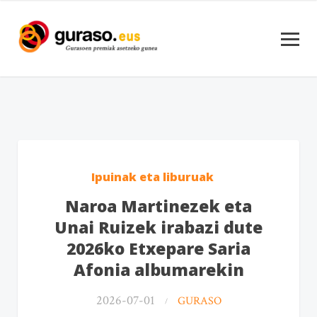
Ipuinak eta liburuak
Naroa Martinezek eta
Unai Ruizek irabazi dute
2026ko Etxepare Saria
Afonia albumarekin
2026-07-01
GURASO