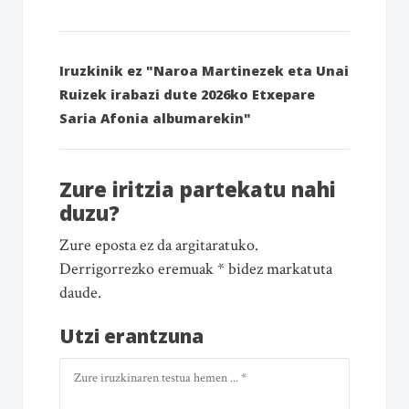
Iruzkinik ez "Naroa Martinezek eta Unai
Ruizek irabazi dute 2026ko Etxepare
Saria Afonia albumarekin"
Zure iritzia partekatu nahi
duzu?
Zure eposta ez da argitaratuko.
Derrigorrezko eremuak * bidez markatuta
daude.
Utzi erantzuna