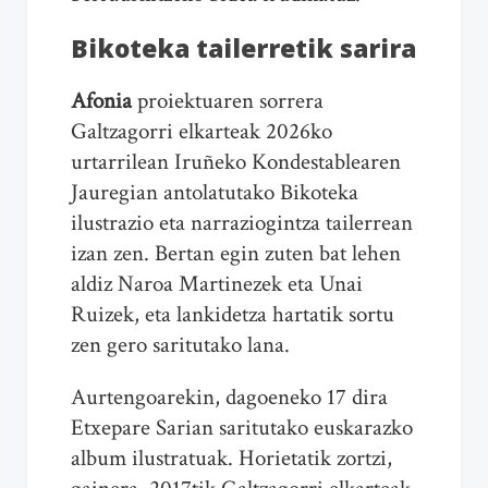
Bikoteka tailerretik sarira
Afonia
proiektuaren sorrera
Galtzagorri elkarteak 2026ko
urtarrilean Iruñeko Kondestablearen
Jauregian antolatutako Bikoteka
ilustrazio eta narraziogintza tailerrean
izan zen. Bertan egin zuten bat lehen
aldiz Naroa Martinezek eta Unai
Ruizek, eta lankidetza hartatik sortu
zen gero saritutako lana.
Aurtengoarekin, dagoeneko 17 dira
Etxepare Sarian saritutako euskarazko
album ilustratuak. Horietatik zortzi,