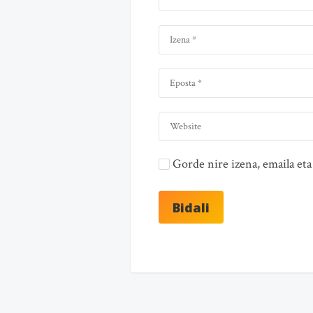
Gorde nire izena, emaila e