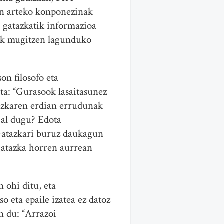
en arteko konponezinak
, gatazkatik informazioa
ezak mugitzen lagunduko
n filosofo eta
a: “Gurasook lasaitasunez
tazkaren erdian errudunak
o al dugu? Edota
 Gatazkari buruz daukagun
gatazka horren aurrean
 ohi ditu, eta
o eta epaile izatea ez datoz
n du: “Arrazoi