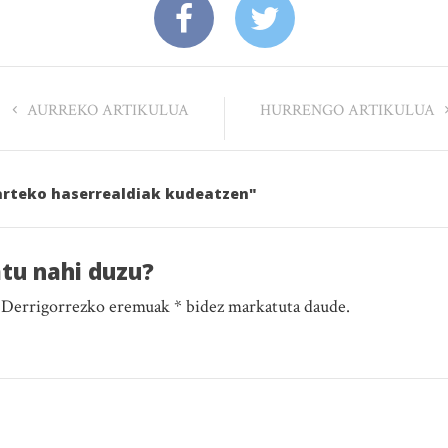
AURREKO ARTIKULUA
HURRENGO ARTIKULUA
 arteko haserrealdiak kudeatzen"
atu nahi duzu?
. Derrigorrezko eremuak * bidez markatuta daude.