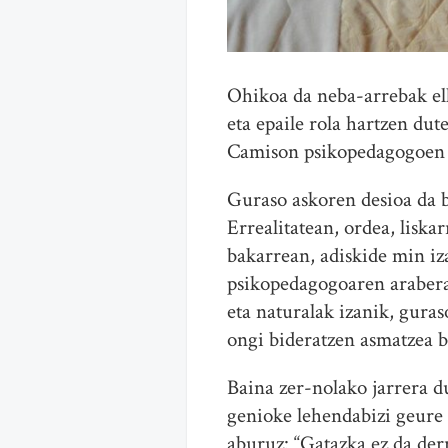
Ohikoa da neba-arrebak elk
eta epaile rola hartzen dut
Camison psikopedagogoen h
Guraso askoren desioa da b
Errealitatean, ordea, liska
bakarrean, adiskide min iza
psikopedagogoaren arabera,
eta naturalak izanik, guras
ongi bideratzen asmatzea b
Baina zer-nolako jarrera 
genioke lehendabizi geure
aburuz: “Gatazka ez da der