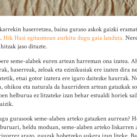
arrekin haserretzea, baina guraso askok gaizki eramat
e.
Hik Hasi egitasmoan aurkitu dugu gaia landuta.
Nere
itzak jaso dituzte.
ere seme-alabek euren artean harreman ona izatea. Ahal
rrak, haserreak, zeloak eta ezinikusiak ere izaten dira
tetik, etsai gotor izatera ere igaro daitezke haurrak.
 ohikoa eta naturala da haurrideen artean gatazkak s
oen helburua ez litzateke izan behar estualdi horiek sai
aizik.
dugu gurasook seme-alaben arteko gatazken aurrean? H
 buruari, heldu moduan, seme-alaben arteko liskarren
rigorrez arazo, gauzak hobetzeko aukera izan liteke. Ba