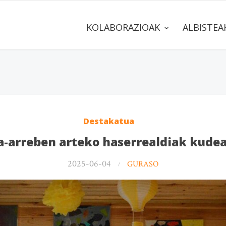
KOLABORAZIOAK
ALBISTE
Destakatua
-arreben arteko haserrealdiak kude
2025-06-04
GURASO