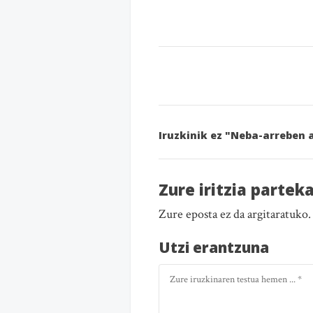
Iruzkinik ez "Neba-arreben
Zure iritzia partek
Zure eposta ez da argitaratuko
Utzi erantzuna