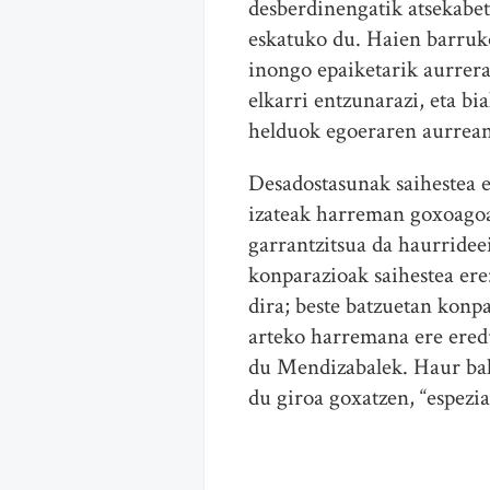
desberdinengatik atsekabet
eskatuko du. Haien barruk
inongo epaiketarik aurrera
elkarri entzunarazi, eta bi
helduok egoeraren aurrean,
Desadostasunak saihestea e
izateak harreman goxoagoa
garrantzitsua da haurrideei
konparazioak saihestea ere
dira; beste batzuetan konp
arteko harremana ere eredu
du Mendizabalek. Haur bak
du giroa goxatzen, “espezia