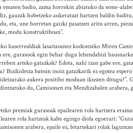
ra ematen badio, zama horrekin abiatuko da seme-alab
ldiz, gauzak hobetzeko aukeratzat hartzen baldin baditu
 du, eta, une horretan gaizki pasatzen aritu arren, pi
zake, modu konstruktiboan”.
ko haserrealdiak lasaitasunez kudeatzeko Miren Camiso
 ere, gurasook egin behar dugu lehendabizi hausnarket
rreben arteko gatazkak? Edota, nahi izan gabe ere, ga
u? Bizikidetza batean inoiz gatazkarik ez egotea esper
kidetzarako aukera positibo moduan ikusten ditugu?”.
ldintzatuko du, Camisonen eta Mendizabalen arabera, 
teko premiak gurasoak epailearen rola hartzera eraman
earen rola hartzeak kalte egingo diola egoerari: “Guras
amisonen arabera, epaile ez, bitartekari rolak laguntze