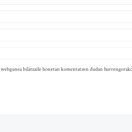
ta webgunea bilatzaile honetan komentatzen dudan hurrengorako