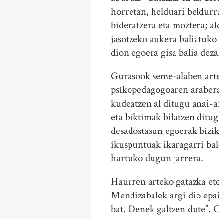
horretan, helduari beldur
bideratzera eta moztera; a
jasotzeko aukera baliatuko
dion egoera gisa balia de
Gurasook seme-alaben arte
psikopedagogoaren arabera
kudeatzen al ditugu anai-a
eta biktimak bilatzen ditug
desadostasun egoerak bizi
ikuspuntuak ikaragarri ba
hartuko dugun jarrera.
Haurren arteko gatazka ete
Mendizabalek argi dio epail
bat. Denek galtzen dute”. C