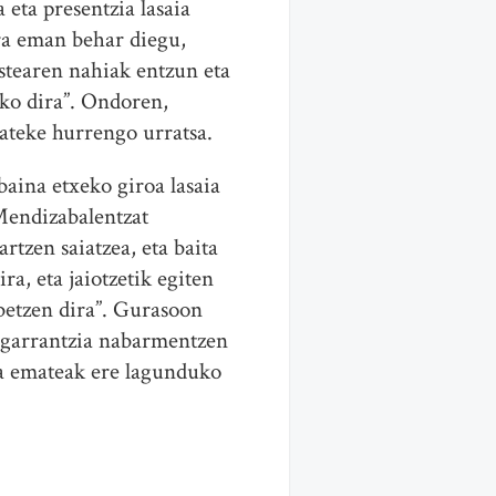
eta presentzia lasaia
ra eman behar diegu,
estearen nahiak entzun eta
uko dira”. Ondoren,
ateke hurrengo urratsa.
baina etxeko giroa lasaia
Mendizabalentzat
rtzen saiatzea, eta baita
a, eta jaiotzetik egiten
abetzen dira”. Gurasoon
n garrantzia nabarmentzen
ia emateak ere lagunduko