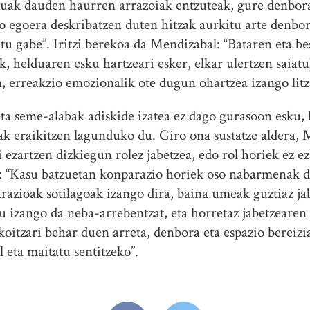
uak dauden haurren arrazoiak entzuteak, gure denbora 
o egoera deskribatzen duten hitzak aurkitu arte denbo
tu gabe”. Iritzi berekoa da Mendizabal: “Bataren eta b
ak, helduaren esku hartzeari esker, elkar ulertzen saiat
 erreakzio emozionalik ote dugun ohartzea izango litz
ta seme-alabak adiskide izatea ez dago gurasoon esku, 
k eraikitzen lagunduko du. Giro ona sustatze aldera, 
 ezartzen dizkiegun rolez jabetzea, edo rol horiek ez eza
: “Kasu batzuetan konparazio horiek oso nabarmenak dir
arazioak sotilagoak izango dira, baina umeak guztiaz j
 izango da neba-arrebentzat, eta horretaz jabetzeare
oitzari behar duen arreta, denbora eta espazio bereiz
l eta maitatu sentitzeko”.