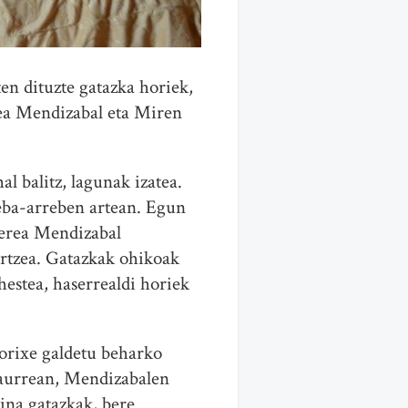
en dituzte gatazka horiek,
a Mendizabal eta Miren
 balitz, lagunak izatea.
 neba-arreben artean. Egun
 Nerea Mendizabal
ortzea. Gatazkak ohikoak
hestea, haserrealdi horiek
orixe galdetu beharko
 aurrean, Mendizabalen
ina gatazkak, bere