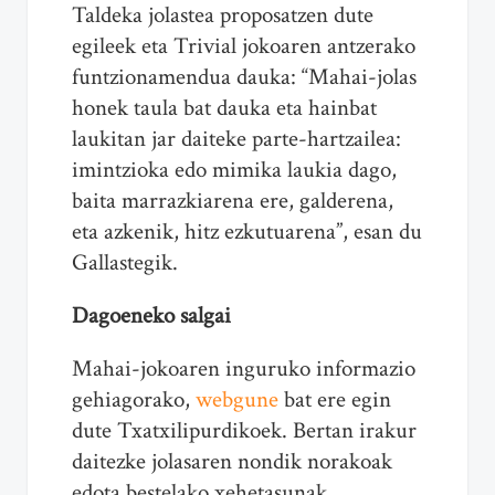
Taldeka jolastea proposatzen dute
egileek eta Trivial jokoaren antzerako
funtzionamendua dauka: “Mahai-jolas
honek taula bat dauka eta hainbat
laukitan jar daiteke parte-hartzailea:
imintzioka edo mimika laukia dago,
baita marrazkiarena ere, galderena,
eta azkenik, hitz ezkutuarena”, esan du
Gallastegik.
Dagoeneko salgai
Mahai-jokoaren inguruko informazio
gehiagorako,
webgune
bat ere egin
dute Txatxilipurdikoek. Bertan irakur
daitezke jolasaren nondik norakoak
edota bestelako xehetasunak.