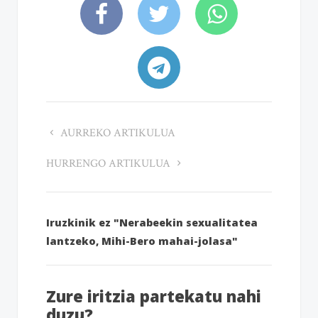
AURREKO ARTIKULUA
HURRENGO ARTIKULUA
Iruzkinik ez "Nerabeekin sexualitatea
lantzeko, Mihi-Bero mahai-jolasa"
Zure iritzia partekatu nahi
duzu?