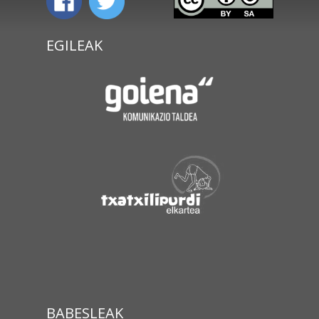
EGILEAK
BABESLEAK