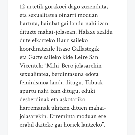
12 urtetik gorakoei dago zuzenduta,
eta sexualitatea oinarri moduan
hartuta, hainbat gai landu nahi izan
dituzte mahai-jolasean. Halaxe azaldu
dute elkarteko Haur saileko
koordinatzaile Itsaso Gallastegik
eta Gazte saileko kide Leire San
Vicentek: “Mihi-Bero jolasarekin
sexualitatea, berdintasuna edota
feminismoa landu ditugu. Tabuak
apurtu nahi izan ditugu, eduki
desberdinak eta askotariko
harremanak ukitzen dituen mahai-
jolasarekin. Erreminta moduan ere
erabil daiteke gai horiek lantzeko”.