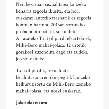
Nerabezaroan sexualitatea lantzeko
beharra zegoela ikusita, eta hori
euskaraz lantzeko tresnarik ez zegoela
kontuan hartuta, 2013an sortutako
proba pilotu batetik sortu dute
Arrasateko Txatxilipurdi elkartekoek,
Mihi-Bero mahai-jolasa. 12 urtetik
gorakoei zuzenduta dago eta taldeka
jolastu daiteke.
Txatxilipurdik, sexualitatea
berdintasunaren ikuspegitik lantzeko
helburuz sortu du Mihi-Bero izeneko
mahai-jolasa, eta noski euskaraz.
Jolasteko erraza