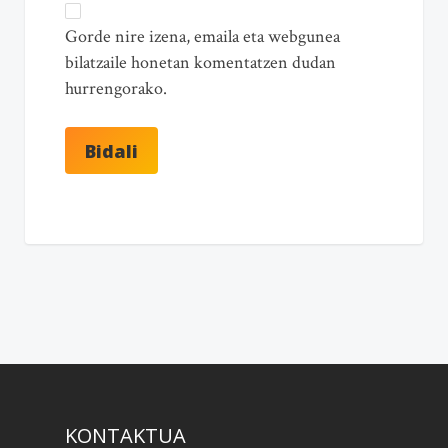
Gorde nire izena, emaila eta webgunea
bilatzaile honetan komentatzen dudan
hurrengorako.
KONTAKTUA