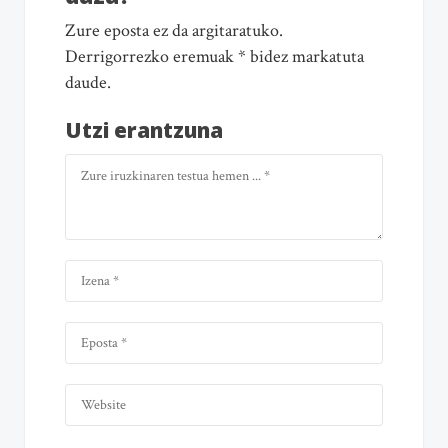
Zure eposta ez da argitaratuko.
Derrigorrezko eremuak * bidez markatuta
daude.
Utzi erantzuna