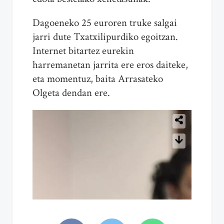
Dagoeneko 25 euroren truke salgai
jarri dute Txatxilipurdiko egoitzan.
Internet bitartez eurekin
harremanetan jarrita ere eros daiteke,
eta momentuz, baita Arrasateko
Olgeta dendan ere.