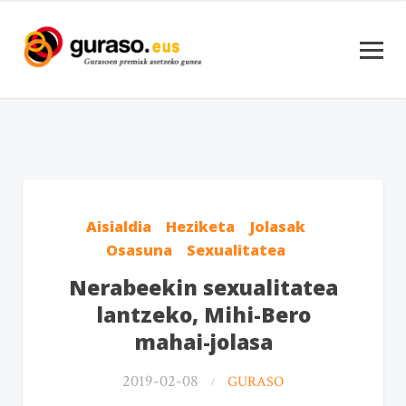
Aisialdia
Heziketa
Jolasak
Osasuna
Sexualitatea
Nerabeekin sexualitatea
lantzeko, Mihi-Bero
mahai-jolasa
2019-02-08
GURASO