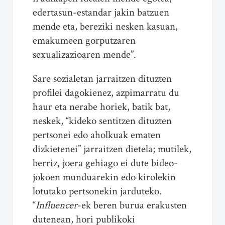
edertasun-estandar jakin batzuen
mende eta, bereziki nesken kasuan,
emakumeen gorputzaren
sexualizazioaren mende”.
Sare sozialetan jarraitzen dituzten
profilei dagokienez, azpimarratu du
haur eta nerabe horiek, batik bat,
neskek, “kideko sentitzen dituzten
pertsonei edo aholkuak ematen
dizkietenei” jarraitzen dietela; mutilek,
berriz, joera gehiago ei dute bideo-
jokoen munduarekin edo kirolekin
lotutako pertsonekin jarduteko.
“
Influencer
-ek beren burua erakusten
dutenean, hori publikoki