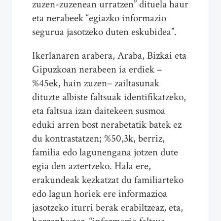
zuzen-zuzenean urratzen” dituela haur
eta nerabeek “egiazko informazio
segurua jasotzeko duten eskubidea”.
Ikerlanaren arabera, Araba, Bizkai eta
Gipuzkoan nerabeen ia erdiek –
%45ek, hain zuzen– zailtasunak
dituzte albiste faltsuak identifikatzeko,
eta faltsua izan daitekeen susmoa
eduki arren bost nerabetatik batek ez
du kontrastatzen; %50,3k, berriz,
familia edo lagunengana jotzen dute
egia den aztertzeko. Hala ere,
erakundeak kezkatzat du familiarteko
edo lagun horiek ere informazioa
jasotzeko iturri berak erabiltzeaz, eta,