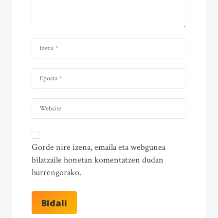
Gorde nire izena, emaila eta webgunea
bilatzaile honetan komentatzen dudan
hurrengorako.