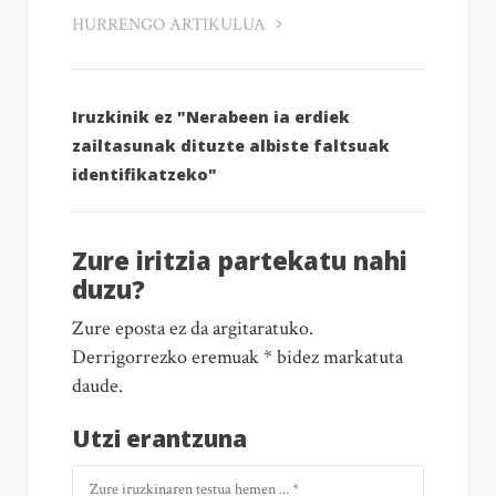
HURRENGO ARTIKULUA
Iruzkinik ez "Nerabeen ia erdiek
zailtasunak dituzte albiste faltsuak
identifikatzeko"
Zure iritzia partekatu nahi
duzu?
Zure eposta ez da argitaratuko.
Derrigorrezko eremuak * bidez markatuta
daude.
Utzi erantzuna