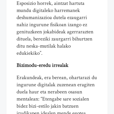
Esposizio horrek, aintzat hartuta
mundu digitaleko harremanek
deshumanizazioa dutela ezaugarri
nahiz ingurune fisikoan izango ez
genituzkeen jokabideak agerrarazten
dituela, bereziki zaurgarri bihurtzen
ditu neska-mutilak halako
edukiekiko”.
Bizimodu-eredu irrealak
Erakundeak, era berean, ohartarazi du
ingurune digitalak zuzenean eragiten
duela haur eta nerabeen osasun
mentalean: “Etengabe sare sozialen
bidez bizi-estilo jakin batzuen
irudikapen idealen mende egotea,