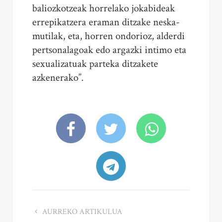
baliozkotzeak horrelako jokabideak
errepikatzera eraman ditzake neska-
mutilak, eta, horren ondorioz, alderdi
pertsonalagoak edo argazki intimo eta
sexualizatuak parteka ditzakete
azkenerako”.
AURREKO ARTIKULUA