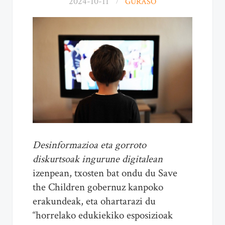
2024-10-11
GURASO
Desinformazioa eta gorroto
diskurtsoak ingurune digitalean
izenpean, txosten bat ondu du Save
the Children gobernuz kanpoko
erakundeak, eta ohartarazi du
“horrelako edukiekiko esposizioak