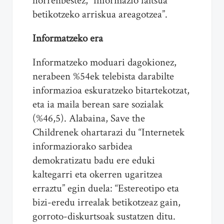
horrenbestez, “informazio faltsua
betikotzeko arriskua areagotzea”.
Informatzeko era
Informatzeko moduari dagokionez,
nerabeen %54ek telebista darabilte
informazioa eskuratzeko bitartekotzat,
eta ia maila berean sare sozialak
(%46,5). Alabaina, Save the
Childrenek ohartarazi du “Internetek
informaziorako sarbidea
demokratizatu badu ere eduki
kaltegarri eta okerren ugaritzea
erraztu” egin duela: “Estereotipo eta
bizi-eredu irrealak betikotzeaz gain,
gorroto-diskurtsoak sustatzen ditu.