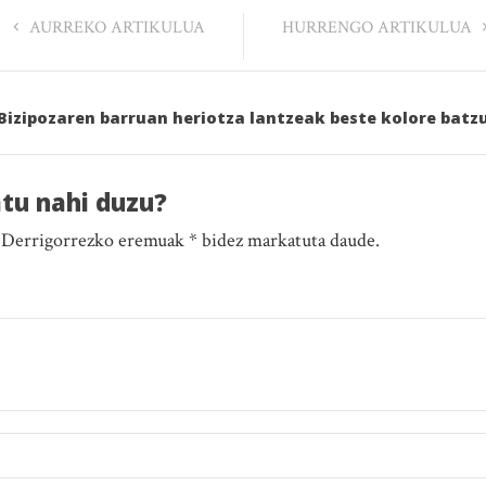
AURREKO ARTIKULUA
HURRENGO ARTIKULUA
 “Bizipozaren barruan heriotza lantzeak beste kolore batz
atu nahi duzu?
. Derrigorrezko eremuak * bidez markatuta daude.