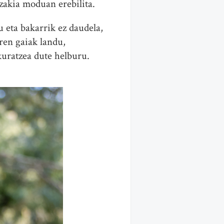
tzakia moduan erebilita.
u eta bakarrik ez daudela,
iren gaiak landu,
kuratzea dute helburu.