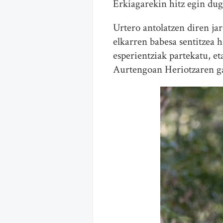
Erkiagarekin hitz egin du
Urtero antolatzen diren jar
elkarren babesa sentitzea h
esperientziak partekatu, e
Aurtengoan Heriotzaren ga