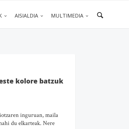
AK
AISIALDIA
MULTIMEDIA
este kolore batzuk
iotzaren inguruan, maila
nahi du elkarteak. Nere