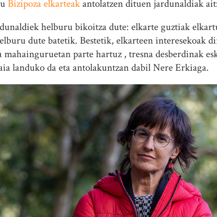
gu
Bizipoza elkarteak
antolatzen dituen jardunaldiak ai
dunaldiek helburu bikoitza dute: elkarte guztiak elkart
elburu dute batetik. Bestetik, elkarteen interesekoak d
ta mahainguruetan parte hartuz , tresna desberdinak es
ia landuko da eta antolakuntzan dabil Nere Erkiaga.