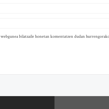
ta webgunea bilatzaile honetan komentatzen dudan hurrengorako