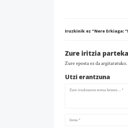
Iruzkinik ez "Nere Erkiaga:
Zure iritzia partek
Zure eposta ez da argitaratuko
Utzi erantzuna