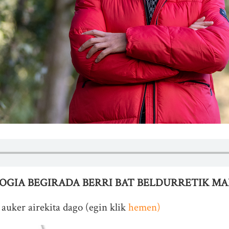
OGIA BEGIRADA BERRI BAT BELDURRETIK MA
auker airekita dago (egin klik
hemen)