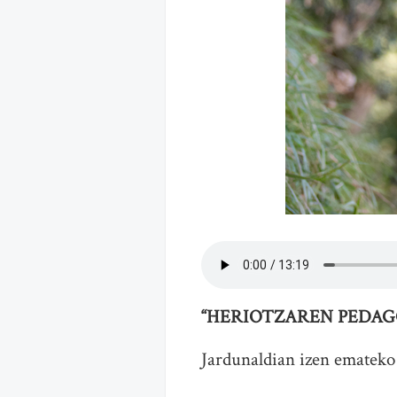
“HERIOTZAREN PEDAG
Jardunaldian izen emateko 