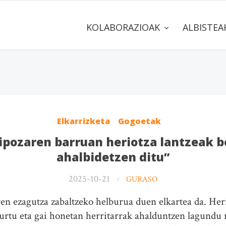
KOLABORAZIOAK
ALBISTE
Elkarrizketa
Gogoetak
zipozaren barruan heriotza lantzeak b
ahalbidetzen ditu”
2025-10-21
GURASO
en ezagutza zabaltzeko helburua duen elkartea da. Her
urtu eta gai honetan herritarrak ahalduntzen lagundu 