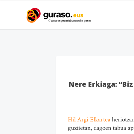
Nere Erkiaga: “Bi
Hil Argi Elkartea
heriotzar
guztietan, dagoen tabua ap