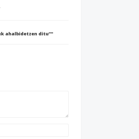
uk ahalbidetzen ditu”"