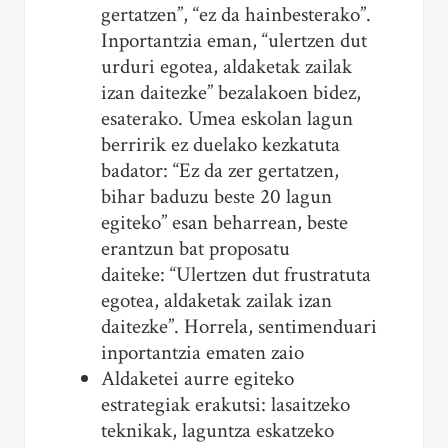
gertatzen”, “ez da hainbesterako”.
Inportantzia eman, “ulertzen dut
urduri egotea, aldaketak zailak
izan daitezke” bezalakoen bidez,
esaterako. Umea eskolan lagun
berririk ez duelako kezkatuta
badator: “Ez da zer gertatzen,
bihar baduzu beste 20 lagun
egiteko” esan beharrean, beste
erantzun bat proposatu
daiteke: “Ulertzen dut frustratuta
egotea, aldaketak zailak izan
daitezke”. Horrela, sentimenduari
inportantzia ematen zaio
Aldaketei aurre egiteko
estrategiak erakutsi: lasaitzeko
teknikak, laguntza eskatzeko