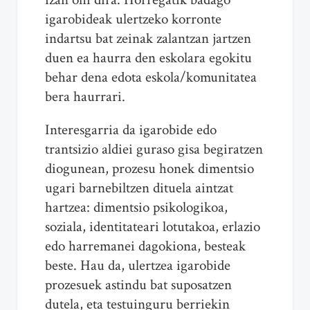
igarobideak ulertzeko korronte
indartsu bat zeinak zalantzan jartzen
duen ea haurra den eskolara egokitu
behar dena edota eskola/komunitatea
bera haurrari.
Interesgarria da igarobide edo
trantsizio aldiei guraso gisa begiratzen
diogunean, prozesu honek dimentsio
ugari barnebiltzen dituela aintzat
hartzea: dimentsio psikologikoa,
soziala, identitateari lotutakoa, erlazio
edo harremanei dagokiona, besteak
beste. Hau da, ulertzea igarobide
prozesuek astindu bat suposatzen
dutela, eta testuinguru berriekin