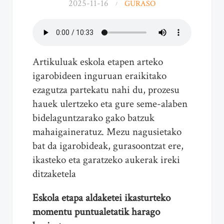
2025-11-16
GURASO
Artikuluak eskola etapen arteko
igarobideen inguruan eraikitako
ezagutza partekatu nahi du, prozesu
hauek ulertzeko eta gure seme-alaben
bidelaguntzarako gako batzuk
mahaigaineratuz. Mezu nagusietako
bat da igarobideak, gurasoontzat ere,
ikasteko eta garatzeko aukerak ireki
ditzaketela
Eskola etapa aldaketei ikasturteko
momentu puntualetatik harago