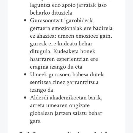
laguntza edo apoio jarraiak jaso
beharko dituztela
Gurasoontzat igarobideak
gertaera emozionalak ere badirela
ez ahaztea: umeen emozioez gain,
gureak ere kudeatu behar
ditugula. Kudeaketa honek
haurraren esperientzian ere
eragina izango du eta
Umeek gurasoen babesa dutela
sentitzea zinez garrantzitsua
izango da
Alderdi akademikoetan barik,
arreta umearen ongizate
globalean jartzen saiatu behar
gara