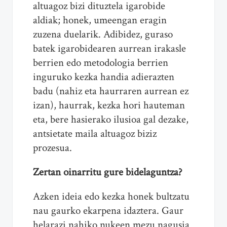
altuagoz bizi dituztela igarobide
aldiak; honek, umeengan eragin
zuzena duelarik. Adibidez, guraso
batek igarobidearen aurrean irakasle
berrien edo metodologia berrien
inguruko kezka handia adierazten
badu (nahiz eta haurraren aurrean ez
izan), haurrak, kezka hori hauteman
eta, bere hasierako ilusioa gal dezake,
antsietate maila altuagoz biziz
prozesua.
Zertan oinarritu gure bidelaguntza?
Azken ideia edo kezka honek bultzatu
nau gaurko ekarpena idaztera. Gaur
helarazi nahiko nukeen mezu nagusia