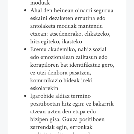
moduak
Ahal den heinean oinarri segurua
eskaini dezaketen errutina edo
antolaketa moduak mantendu
etxean: atsedenerako, elikatzeko,
hitz egiteko, ikasteko
Eremu akademiko, nahiz sozial
edo emozionalean zailtasun edo
korapiloren bat identifikatuz gero,
ez utzi denbora pasatzen,
komunikazio bideak ireki
eskolarekin
Igarobide aldiaz termino
positiboetan hitz egin: ez bakarrik
atzean uzten den etapa edo
bizipen gisa. Gauza positiboen
zerrendak egin, erronkak