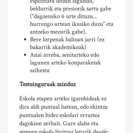
esplizitatu ditzan lagundu,
beldurrik eta presiorik sartu gabe
(“dagoeneko 6 urte dituzu…
hurrengo urtean ikusiko duzu” eta
antzeko mezurik gabe).
Bere lorpenak balioan jarri (ez
bakarrik akademikoak)
Anai arreba, senitarteko edo
lagunen arteko konparaketak
saihestu
Testuinguruak zainduz
Eskola etapen arteko igarobideak ez
dira aldi puntual batean, edo ekintza
puntualen bidez eskolari erraztea
dagokion zerbait. Gure alaba eta
semeen eskola bizitzaz loturik daude;