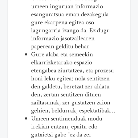
umeen inguruan informazio
esanguratsua eman dezakegula
gure ekarpena egitea oso
lagungarria izango da. Ez dugu
informazio jasotzailearen
paperean gelditu behar
Gure alaba eta semeekin
elkarrizketarako espazio
etengabea ziurtatzea, eta prozesu
honi leku egitea: nola sentitzen
den galdetu, beretzat zer aldatu
den, zertan sentitzen dituen
zailtasunak, zer gustatzen zaion
gehien, beldurrak, espektatibak…
Umeen sentimenduak modu
irekian entzun, epaitu edo
gutxietsi gabe “ez da zer