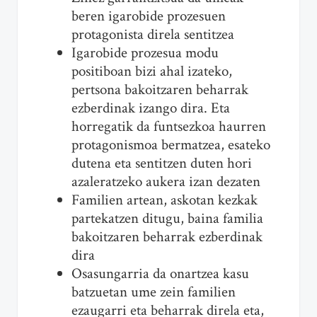
beren igarobide prozesuen
protagonista direla sentitzea
Igarobide prozesua modu
positiboan bizi ahal izateko,
pertsona bakoitzaren beharrak
ezberdinak izango dira. Eta
horregatik da funtsezkoa haurren
protagonismoa bermatzea, esateko
dutena eta sentitzen duten hori
azaleratzeko aukera izan dezaten
Familien artean, askotan kezkak
partekatzen ditugu, baina familia
bakoitzaren beharrak ezberdinak
dira
Osasungarria da onartzea kasu
batzuetan ume zein familien
ezaugarri eta beharrak direla eta,