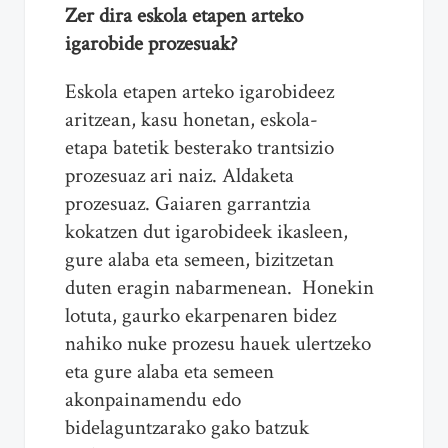
Zer dira eskola etapen arteko
igarobide prozesuak?
Eskola etapen arteko igarobideez
aritzean, kasu honetan, eskola-
etapa batetik besterako trantsizio
prozesuaz ari naiz. Aldaketa
prozesuaz. Gaiaren garrantzia
kokatzen dut igarobideek ikasleen,
gure alaba eta semeen, bizitzetan
duten eragin nabarmenean. Honekin
lotuta, gaurko ekarpenaren bidez
nahiko nuke prozesu hauek ulertzeko
eta gure alaba eta semeen
akonpainamendu edo
bidelaguntzarako gako batzuk