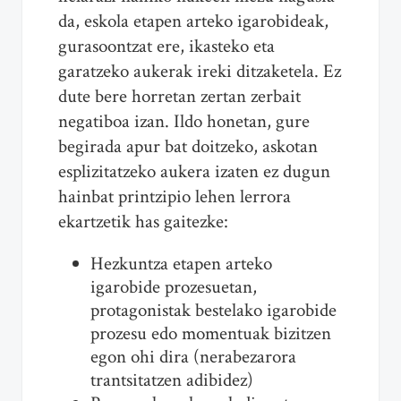
da, eskola etapen arteko igarobideak,
gurasoontzat ere, ikasteko eta
garatzeko aukerak ireki ditzaketela. Ez
dute bere horretan zertan zerbait
negatiboa izan. Ildo honetan, gure
begirada apur bat doitzeko, askotan
esplizitatzeko aukera izaten ez dugun
hainbat printzipio lehen lerrora
ekartzetik has gaitezke:
Hezkuntza etapen arteko
igarobide prozesuetan,
protagonistak bestelako igarobide
prozesu edo momentuak bizitzen
egon ohi dira (nerabezarora
trantsitatzen adibidez)