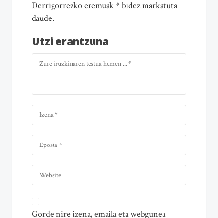
Derrigorrezko eremuak * bidez markatuta
daude.
Utzi erantzuna
Gorde nire izena, emaila eta webgunea