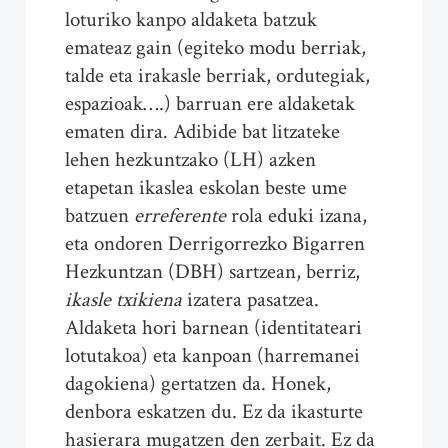
loturiko kanpo aldaketa batzuk
emateaz gain (egiteko modu berriak,
talde eta irakasle berriak, ordutegiak,
espazioak….) barruan ere aldaketak
ematen dira. Adibide bat litzateke
lehen hezkuntzako (LH) azken
etapetan ikaslea eskolan beste ume
batzuen
erreferente
rola eduki izana,
eta ondoren Derrigorrezko Bigarren
Hezkuntzan (DBH) sartzean, berriz,
ikasle txikiena
izatera pasatzea.
Aldaketa hori barnean (identitateari
lotutakoa) eta kanpoan (harremanei
dagokiena) gertatzen da. Honek,
denbora eskatzen du. Ez da ikasturte
hasierara mugatzen den zerbait. Ez da