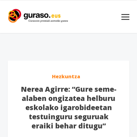
Hezkuntza
Nerea Agirre: “Gure seme-
alaben ongizatea helburu
eskolako igarobideetan
testuinguru seguruak
eraiki behar ditugu”