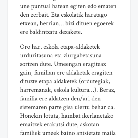
une puntual batean egiten edo ematen
den zerbait. Eta eskolatik haratago
etxean, herrian… bizi dituen egoerek
ere baldintzatu dezakete.
Oro har, eskola etapa-aldaketek
urduritasuna eta ziurgabetasuna
sortzen dute. Umeengan eragiteaz
gain, familian ere aldaketak eragiten
dituzte etapa aldaketek (ordutegiak,
harremanak, eskola kultura…). Beraz,
familia ere aldatzen den/ari den
sistemaren parte gisa ulertu behar da.
Honekin lotuta, hainbat ikerlanetako
emaitzek erakutsi dute, askotan
familiek umeek baino antsietate maila