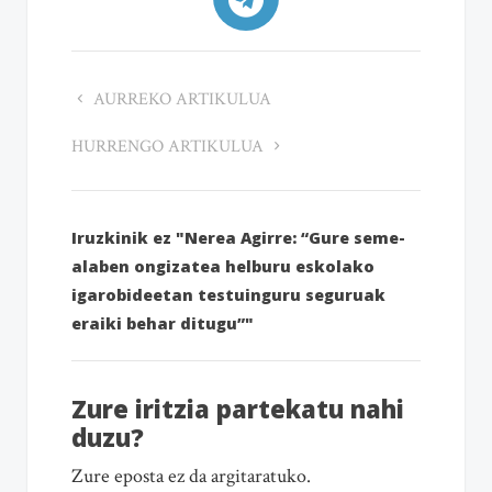
AURREKO ARTIKULUA
HURRENGO ARTIKULUA
Iruzkinik ez "Nerea Agirre: “Gure seme-
alaben ongizatea helburu eskolako
igarobideetan testuinguru seguruak
eraiki behar ditugu”"
Zure iritzia partekatu nahi
duzu?
Zure eposta ez da argitaratuko.