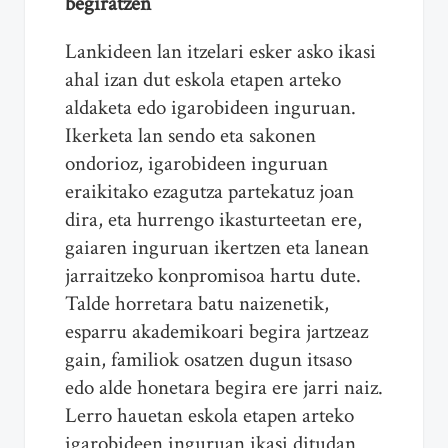
begiratzen
Lankideen lan itzelari esker asko ikasi
ahal izan dut eskola etapen arteko
aldaketa edo igarobideen inguruan.
Ikerketa lan sendo eta sakonen
ondorioz, igarobideen inguruan
eraikitako ezagutza partekatuz joan
dira, eta hurrengo ikasturteetan ere,
gaiaren inguruan ikertzen eta lanean
jarraitzeko konpromisoa hartu dute.
Talde horretara batu naizenetik,
esparru akademikoari begira jartzeaz
gain, familiok osatzen dugun itsaso
edo alde honetara begira ere jarri naiz.
Lerro hauetan eskola etapen arteko
igarobideen inguruan ikasi ditudan