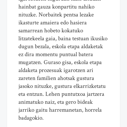
hainbat gauza konpartitu nahiko
nituzke. Norbaitek pentsa lezake
ikasturte amaiera edo hasiera
samarrean hobeto kokatuko
litzatekeela gaia, baina testuan ikusiko
dugun bezala, eskola etapa aldaketak
ez dira momentu puntual batera
mugatzen. Guraso gisa, eskola etapa
aldaketa prozesuak igarotzen ari
zareten familien ahotsak gustura
jasoko nituzke, gustura elkarrizketatu
eta entzun. Lehen puntutxoa jartzera
animatuko naiz, eta gero bideak
jarriko gaitu harremanetan, horrela
badagokio.