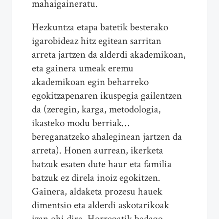
mahaigaineratu.
Hezkuntza etapa batetik besterako
igarobideaz hitz egitean sarritan
arreta jartzen da alderdi akademikoan,
eta gainera umeak eremu
akademikoan egin beharreko
egokitzapenaren ikuspegia gailentzen
da (zeregin, karga, metodologia,
ikasteko modu berriak…
bereganatzeko ahaleginean jartzen da
arreta). Honen aurrean, ikerketa
batzuk esaten dute haur eta familia
batzuk ez direla inoiz egokitzen.
Gainera, aldaketa prozesu hauek
dimentsio eta alderdi askotarikoak
izan ohi dira. Horregatik badago