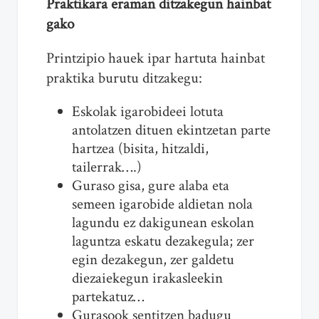
Praktikara eraman ditzakegun hainbat
gako
Printzipio hauek ipar hartuta hainbat
praktika burutu ditzakegu:
Eskolak igarobideei lotuta
antolatzen dituen ekintzetan parte
hartzea (bisita, hitzaldi,
tailerrak….)
Guraso gisa, gure alaba eta
semeen igarobide aldietan nola
lagundu ez dakigunean eskolan
laguntza eskatu dezakegula; zer
egin dezakegun, zer galdetu
diezaiekegun irakasleekin
partekatuz…
Gurasook sentitzen badugu