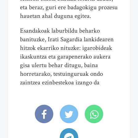
eta beraz, guri ere badagokigu prozesu
hauetan ahal duguna egitea.
Esandakoak laburbildu beharko
banituzke, Irati Sagardia lankidearen
hitzok ekarriko nituzke: igarobideak
ikaskuntza eta garapenerako aukera
gisa ulertu behar ditugu, baina
horretarako, testuinguruak ondo
zaintzea ezinbestekoa izango da