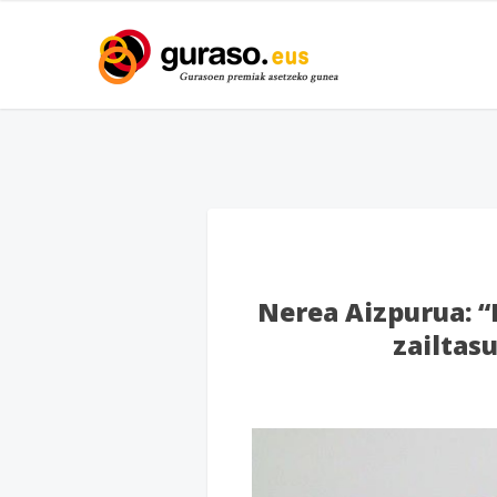
Nerea Aizpurua: “
zailtas