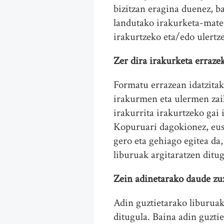
bizitzan eragina duenez, ba
landutako irakurketa-mate
irakurtzeko eta/edo ulertz
Zer dira irakurketa erraze
Formatu errazean idatzitak
irakurmen eta ulermen zai
irakurrita irakurtzeko gai 
Kopuruari dagokionez, eusk
gero eta gehiago egitea da,
liburuak argitaratzen ditu
Zein adinetarako daude zu
Adin guztietarako liburuak
ditugula. Baina adin guztie