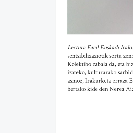
Lectura Facil Euskadi Irak
sentsibilizaziotik sortu ze
Kolektibo zabala da, eta b
izateko, kulturarako sarbi
asmoz, Irakurketa erraza E
bertako kide den Nerea Ai