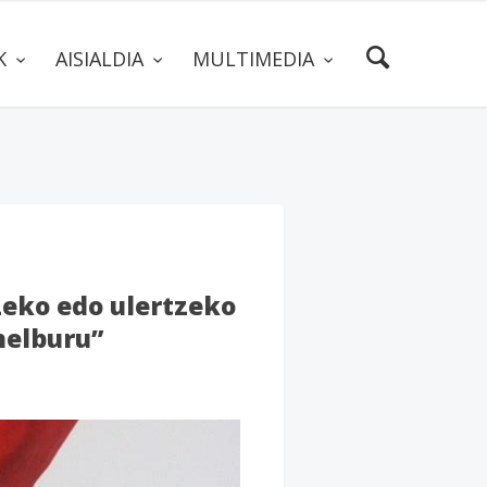
AK
AISIALDIA
MULTIMEDIA
zeko edo ulertzeko
helburu”