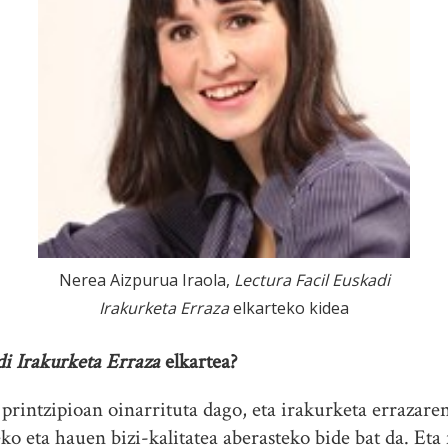
Nerea Aizpurua Iraola,
Lectura Facil Euskadi
Irakurketa Erraza
elkarteko kidea
di Irakurketa Erraza
elkartea?
rintzipioan oinarrituta dago, eta irakurketa errazaren
ko eta hauen bizi-kalitatea aberasteko bide bat da. Eta