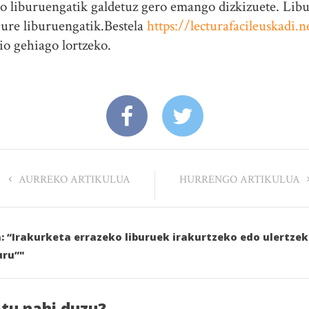
ko liburuengatik galdetuz gero emango dizkizuete. Lib
gure liburuengatik.Bestela
https://lecturafacileuskadi.n
o gehiago lortzeko.
AURREKO ARTIKULUA
HURRENGO ARTIKULUA
a: “Irakurketa errazeko liburuek irakurtzeko edo ulertze
uru”"
atu nahi duzu?