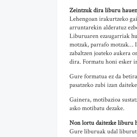
Zeintzuk dira liburu hauen
Lehengoan irakurtzeko gai 
arruntarekin alderatuz ezb
Liburuaren ezaugarriak hur
motzak, parrafo motzak… Ir
zabaltzen joateko aukera on
dira. Formatu honi esker 
Gure formatua ez da betira
pasatzeko zubi izan daiteke
Gainera, motibazioa sustatz
asko motibatu dezake.
Non lortu daitezke liburu 
Gure liburuak udal liburut