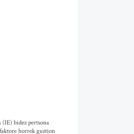
 (IE) bidez pertsona
 faktore horrek guztion