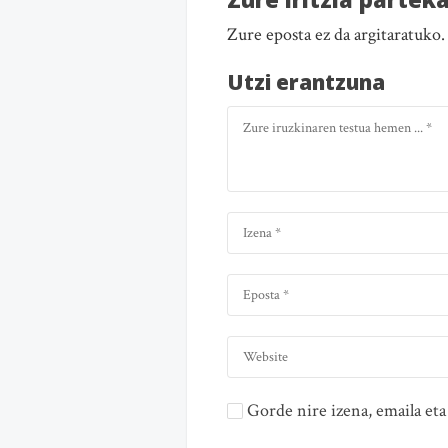
Zure eposta ez da argitaratuko
Utzi erantzuna
Gorde nire izena, emaila e