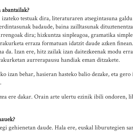
 abantailak?
izateko testuak dira, literaturaren atsegintasuna gald
erdintasunak badaude, baina zailltasunak dituztenentza
rengoak dira; hizkuntza sinpleagoa, gramatika simplea
akurketa erraza formatuan idatzit daude azken finean.
a da. Izan ere, hitz zailak izan daitezkeenak modu erra
irakurketan aurrerapausu handiak eman ditzakete.
ko izan behar, hasieran hasteko balio dezake, eta gero
.
ea ere dakar. Orain arte ulertu ezinik ibili ondoren, 
hauek?
egi gehienetan daude. Hala ere, euskal liburutegien sa