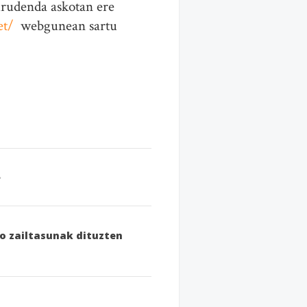
urudenda askotan ere
et/
webgunean sartu
ko zailtasunak dituzten