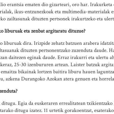
lio erantsia ematen dio gizarteari, oro har. Irakurketa
rialak, ikus-entzunezkoak eta multimedia-materialak e
eko zailtasunak dituzten pertsonek irakurtzeko eta uler
ko liburuak eta zenbat argitaratu dituzue?
o liburuak dira. Irizpide zehatz batzuen arabera idatzi
ltasuanak dituzten pertsonentzako zuzenduta daude. Ha
izan daitezen eginak daude. Erraz irakurri eta ulertu ah
eraz, 25-30 izenbururen artean. Laister batzuk argita
 emaitza bikainak lortzen baitira liburu hauen laguntza
gu, azkena Durangoko Azokan atera genuen eta horrela 
zenduta?
 ditugu. Egia da euskeraren errealitatean txikientzako
tarako ditugu izatez. 11 urtetik gorakoentzat, esaterak