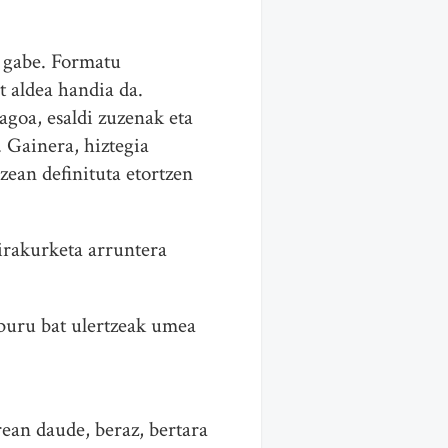
u gabe. Formatu
t aldea handia da.
goa, esaldi zuzenak eta
 Gainera, hiztegia
zean definituta etortzen
 irakurketa arruntera
liburu bat ulertzeak umea
rean daude, beraz, bertara