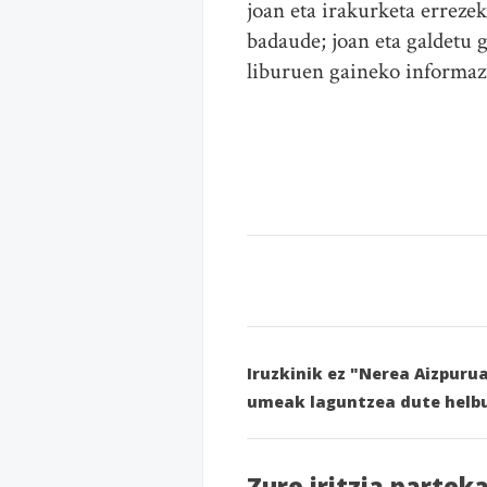
joan eta irakurketa erreze
badaude; joan eta galdetu 
liburuen gaineko informazi
Iruzkinik ez "Nerea Aizpuru
umeak laguntzea dute helb
Zure iritzia partek