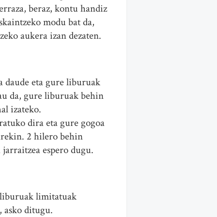
 erraza, beraz, kontu handiz
skaintzeko modu bat da,
tzeko aukera izan dezaten.
ta daude eta gure liburuak
u da, gure liburuak behin
al izateko.
ratuko dira eta gure gogoa
rekin. 2 hilero behin
jarraitzea espero dugu.
 liburuak limitatuak
o, asko ditugu.