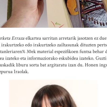
urketa Erraza
elkartea sarritan arretarik jasotzen ez du
n: irakurtzeko edo irakurtzeko zailtasunak dituzten perts
iztanleriaren% 30ek material espezifikoen funtsa behar 
dea izateko eta informaziorako eskubidea izateko. Guz
uskadik liburu sorta bat argitaratu izan du. Honen ing
zpurua Iraolak.