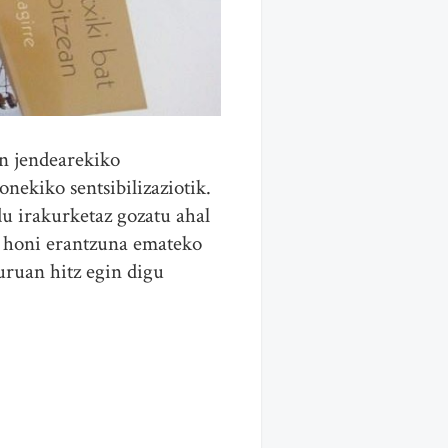
en jendearekiko
onekiko sentsibilizaziotik.
du irakurketaz gozatu ahal
ti honi erantzuna emateko
uruan hitz egin digu