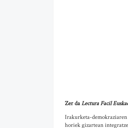
Zer da
Lectura Facil Euska
Irakurketa-demokraziaren p
horiek gizartean integratze