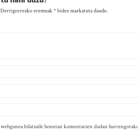
. Derrigorrezko eremuak * bidez markatuta daude.
ta webgunea bilatzaile honetan komentatzen dudan hurrengorako