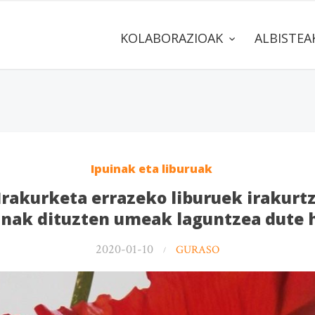
KOLABORAZIOAK
ALBISTE
Ipuinak eta liburuak
Irakurketa errazeko liburuek irakurt
unak dituzten umeak laguntzea dute 
2020-01-10
GURASO