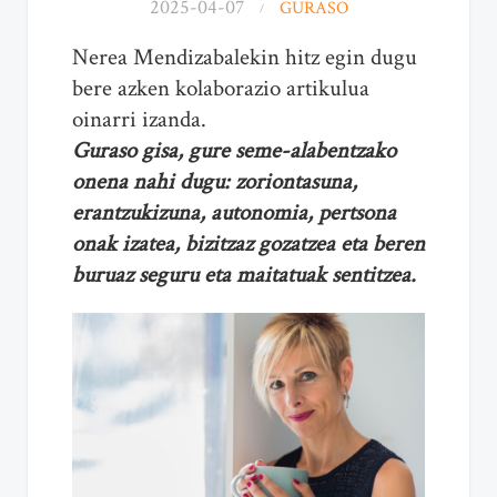
2025-04-07
GURASO
Nerea Mendizabalekin hitz egin dugu
bere azken kolaborazio artikulua
oinarri izanda.
Guraso gisa, gure seme-alabentzako
onena nahi dugu: zoriontasuna,
erantzukizuna, autonomia, pertsona
onak izatea, bizitzaz gozatzea eta beren
buruaz seguru eta maitatuak sentitzea.