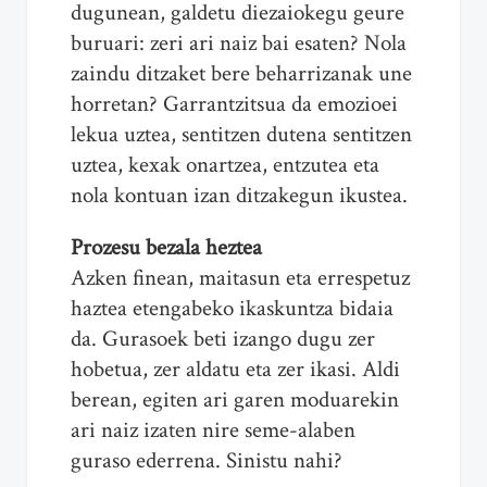
dugunean, galdetu diezaiokegu geure
buruari: zeri ari naiz bai esaten? Nola
zaindu ditzaket bere beharrizanak une
horretan? Garrantzitsua da emozioei
lekua uztea, sentitzen dutena sentitzen
uztea, kexak onartzea, entzutea eta
nola kontuan izan ditzakegun ikustea.
Prozesu bezala heztea
Azken finean, maitasun eta errespetuz
haztea etengabeko ikaskuntza bidaia
da. Gurasoek beti izango dugu zer
hobetua, zer aldatu eta zer ikasi. Aldi
berean, egiten ari garen moduarekin
ari naiz izaten nire seme-alaben
guraso ederrena. Sinistu nahi?