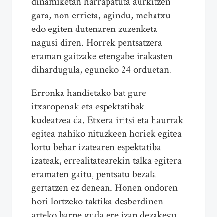
dinamiketan harrapatuta aurkitzen
gara, non errieta, agindu, mehatxu
edo egiten dutenaren zuzenketa
nagusi diren. Horrek pentsatzera
eraman gaitzake etengabe irakasten
dihardugula, eguneko 24 orduetan.
Erronka handietako bat gure
itxaropenak eta espektatibak
kudeatzea da. Etxera iritsi eta haurrak
egitea nahiko nituzkeen horiek egitea
lortu behar izatearen espektatiba
izateak, errealitatearekin talka egitera
eramaten gaitu, pentsatu bezala
gertatzen ez denean. Honen ondoren
hori lortzeko taktika desberdinen
arteko barne guda ere izan dezakegu.