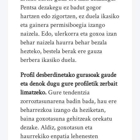
Pentsa dezakegu ez badut gogor
hartzen edo zigortzen, ez duela ikasiko
eta gainera permisiboegia izango
naizela. Edo, ulerkorra eta goxoa izan
behar naizela haurra behar bezala
hezteko, bestela berak ere gauza
berbera ikasiko duela.
Profil desberdinetako gurasoak gaude
eta denok dugu gure profiletik zerbait
limatzeko.
Gure tendentzia
zorroztasunarena badin bada, hau ere
beharrezkoa izango da heziketan,
baina goxotasuna gehitzeak orekatu
dezake. Aldiz, goxotasun eta
haurrekiko enpatia lehenesten