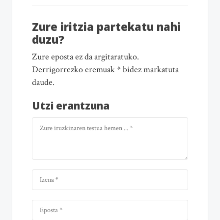
Zure iritzia partekatu nahi
duzu?
Zure eposta ez da argitaratuko.
Derrigorrezko eremuak * bidez markatuta
daude.
Utzi erantzuna