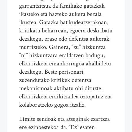
garrantzitsua da familiako gatazkak
ikasteko eta hazteko aukera bezala
ikustea. Gatazka bat kudeatzerakoan,
kritikatu beharrean, egoera deskribatu
dezakegu, eraso edo defentsa aukerak
murrizteko. Gainera, “zu” hizkuntza
“ni” hizkuntzara eraldatzen badugu,
elkarrizketa emankorragoa ahalbidetu
dezakegu. Beste pertsonari
zuzendutako kritikek defentsa
mekanismoak aktibatu ohi dituzte,
elkarrizketa eraikitzailea oztopatuz eta
kolaboratzeko gogoa itzaliz.
Limite sendoak eta atseginak ezartzea
ere ezinbestekoa da. “Ez” esaten