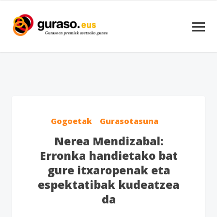
Gogoetak
Gurasotasuna
Nerea Mendizabal:
Erronka handietako bat
gure itxaropenak eta
espektatibak kudeatzea
da