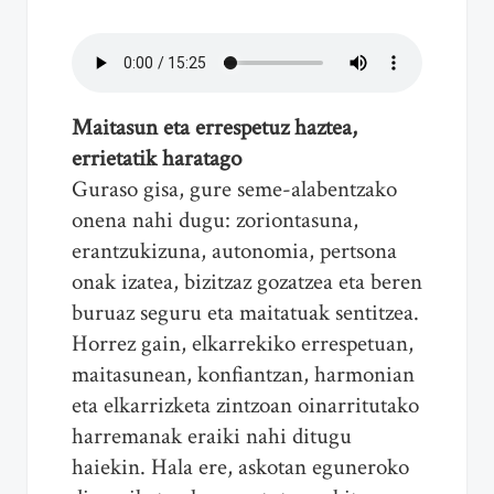
Maitasun eta errespetuz haztea,
errietatik haratago
Guraso gisa, gure seme-alabentzako
onena nahi dugu: zoriontasuna,
erantzukizuna, autonomia, pertsona
onak izatea, bizitzaz gozatzea eta beren
buruaz seguru eta maitatuak sentitzea.
Horrez gain, elkarrekiko errespetuan,
maitasunean, konfiantzan, harmonian
eta elkarrizketa zintzoan oinarritutako
harremanak eraiki nahi ditugu
haiekin. Hala ere, askotan eguneroko