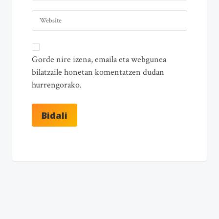
Gorde nire izena, emaila eta webgunea
bilatzaile honetan komentatzen dudan
hurrengorako.