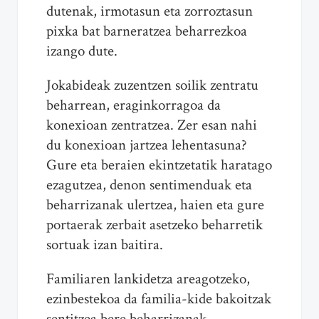
dutenak, irmotasun eta zorroztasun
pixka bat barneratzea beharrezkoa
izango dute.
Jokabideak zuzentzen soilik zentratu
beharrean, eraginkorragoa da
konexioan zentratzea. Zer esan nahi
du konexioan jartzea lehentasuna?
Gure eta beraien ekintzetatik haratago
ezagutzea, denon sentimenduak eta
beharrizanak ulertzea, haien eta gure
portaerak zerbait asetzeko beharretik
sortuak izan baitira.
Familiaren lankidetza areagotzeko,
ezinbestekoa da familia-kide bakoitzak
sentitzea bere beharrizanak