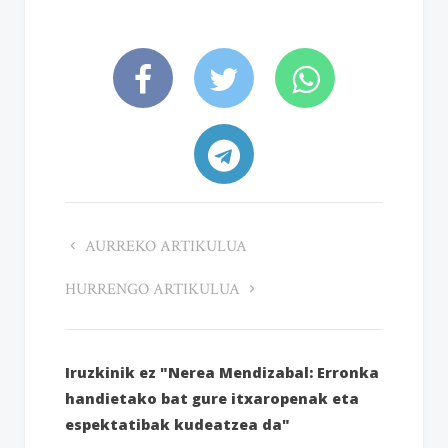
AURREKO ARTIKULUA
HURRENGO ARTIKULUA
Iruzkinik ez "Nerea Mendizabal: Erronka
handietako bat gure itxaropenak eta
espektatibak kudeatzea da"