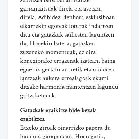
garrantzitsuak direla eta asetzen
direla. Adibidez, denbora esklusiboan
elkarrekin egoteak loturak indartzen
ditu eta gatazkak saihesten laguntzen
du. Honekin batera, gatazken
zuzeneko momentuak, ez dira
konexiorako errazenak izatean, baina
egoerak gertatu aurretik eta ondoren
lantzeak aukera errealagoak ekarri
ditzake harmonia mantentzen lagundu
gaitzaketenak.
Gatazkak eraikitze bide bezala
erabiltzea
Etxeko giroak oinarrizko papera du
haurren garapenean. Horregatik,