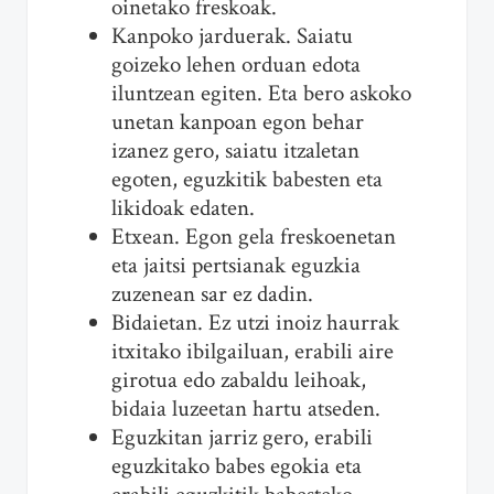
oinetako freskoak.
Kanpoko jarduerak. Saiatu
goizeko lehen orduan edota
iluntzean egiten. Eta bero askoko
unetan kanpoan egon behar
izanez gero, saiatu itzaletan
egoten, eguzkitik babesten eta
likidoak edaten.
Etxean. Egon gela freskoenetan
eta jaitsi pertsianak eguzkia
zuzenean sar ez dadin.
Bidaietan. Ez utzi inoiz haurrak
itxitako ibilgailuan, erabili aire
girotua edo zabaldu leihoak,
bidaia luzeetan hartu atseden.
Eguzkitan jarriz gero, erabili
eguzkitako babes egokia eta