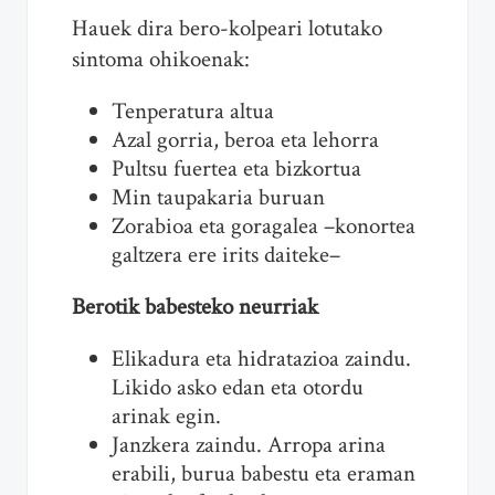
Hauek dira bero-kolpeari lotutako
sintoma ohikoenak:
Tenperatura altua
Azal gorria, beroa eta lehorra
Pultsu fuertea eta bizkortua
Min taupakaria buruan
Zorabioa eta goragalea –konortea
galtzera ere irits daiteke–
Berotik babesteko neurriak
Elikadura eta hidratazioa zaindu.
Likido asko edan eta otordu
arinak egin.
Janzkera zaindu. Arropa arina
erabili, burua babestu eta eraman