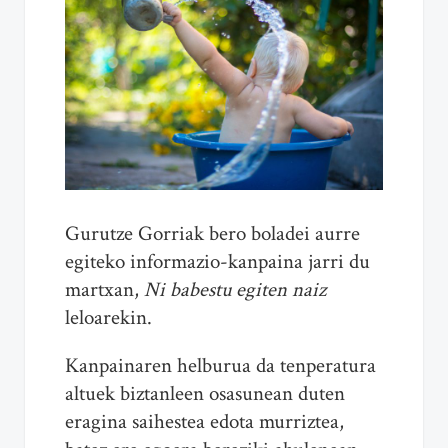
Gurutze Gorriak bero boladei aurre
egiteko informazio-kanpaina jarri du
martxan,
Ni babestu egiten naiz
leloarekin.
Kanpainaren helburua da tenperatura
altuek biztanleen osasunean duten
eragina saihestea edota murriztea,