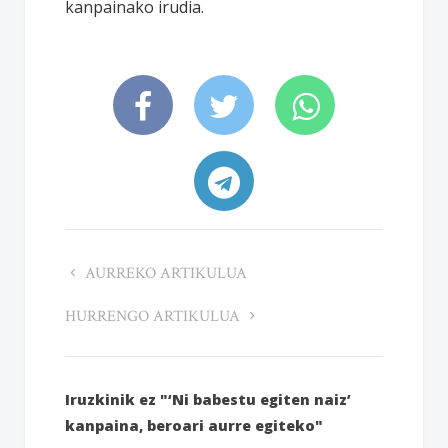
kanpainako irudia.
AURREKO ARTIKULUA
HURRENGO ARTIKULUA
Iruzkinik ez "‘Ni babestu egiten naiz’
kanpaina, beroari aurre egiteko"