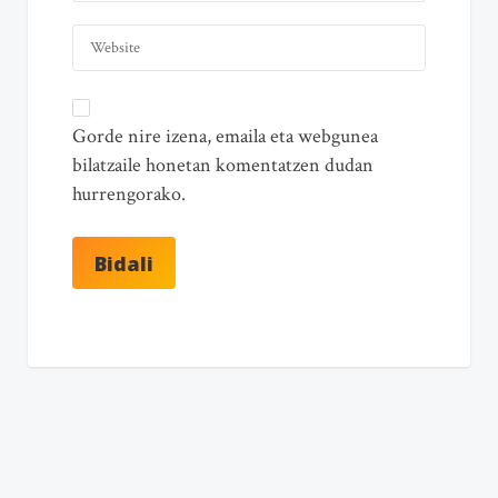
Gorde nire izena, emaila eta webgunea
bilatzaile honetan komentatzen dudan
hurrengorako.