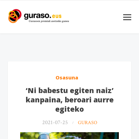
Osasuna
‘Ni babestu egiten naiz’
kanpaina, beroari aurre
egiteko
2021-07-25
GURASO