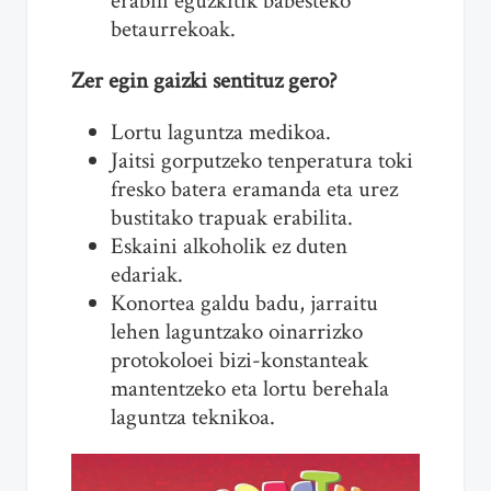
erabili eguzkitik babesteko
betaurrekoak.
Zer egin gaizki sentituz gero?
Lortu laguntza medikoa.
Jaitsi gorputzeko tenperatura toki
fresko batera eramanda eta urez
bustitako trapuak erabilita.
Eskaini alkoholik ez duten
edariak.
Konortea galdu badu, jarraitu
lehen laguntzako oinarrizko
protokoloei bizi-konstanteak
mantentzeko eta lortu berehala
laguntza teknikoa.