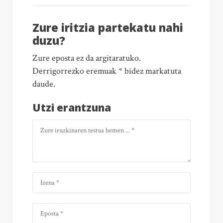
Zure iritzia partekatu nahi
duzu?
Zure eposta ez da argitaratuko.
Derrigorrezko eremuak * bidez markatuta
daude.
Utzi erantzuna