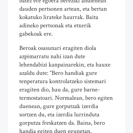
batez ere egoera bereziki ahulenean
dauden pertsonen artean, eta bertan
kokatuko lirateke haurrak. Baita
adineko pertsonak eta etxerik
gabekoak ere.
Beroak osasunari eragiten diola
azpimarratu nahi izan dute
lehendabizi kanpainarekin, eta hauxe
azaldu dute: “Bero handiak gure
tenperatura kontrolatzeko sistemari
eragiten dio, hau da, gure barne-
termostatoari. Normalean, bero egiten
duenean, gure gorputzak izerdia
sortzen du, eta izerdia lurrinduta
gorputza freskatzen da. Baina, bero
handia egiten duen egunetan,