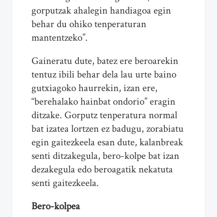
gorputzak ahalegin handiagoa egin
behar du ohiko tenperaturan
mantentzeko”.
Gaineratu dute, batez ere beroarekin
tentuz ibili behar dela lau urte baino
gutxiagoko haurrekin, izan ere,
“berehalako hainbat ondorio” eragin
ditzake. Gorputz tenperatura normal
bat izatea lortzen ez badugu, zorabiatu
egin gaitezkeela esan dute, kalanbreak
senti ditzakegula, bero-kolpe bat izan
dezakegula edo beroagatik nekatuta
senti gaitezkeela.
Bero-kolpea