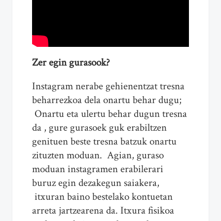
Zer egin gurasook?
Instagram nerabe gehienentzat tresna
beharrezkoa dela onartu behar dugu;
Onartu eta ulertu behar dugun tresna
da , gure gurasoek guk erabiltzen
genituen beste tresna batzuk onartu
zituzten moduan. Agian, guraso
moduan instagramen erabilerari
buruz egin dezakegun saiakera,
itxuran baino bestelako kontuetan
arreta jartzearena da. Itxura fisikoa