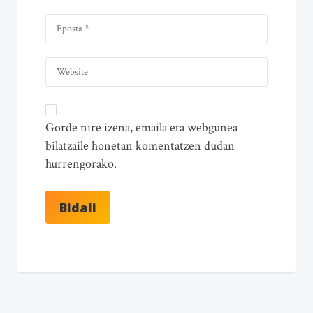
Gorde nire izena, emaila eta webgunea
bilatzaile honetan komentatzen dudan
hurrengorako.