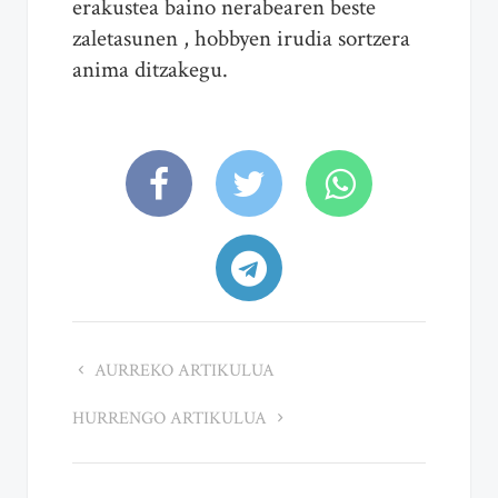
erakustea baino nerabearen beste
zaletasunen , hobbyen irudia sortzera
anima ditzakegu.
AURREKO ARTIKULUA
HURRENGO ARTIKULUA