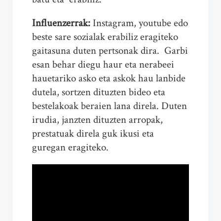
Influenzerrak:
Instagram, youtube edo
beste sare sozialak erabiliz eragiteko
gaitasuna duten pertsonak dira. Garbi
esan behar diegu haur eta nerabeei
hauetariko asko eta askok hau lanbide
dutela, sortzen dituzten bideo eta
bestelakoak beraien lana direla. Duten
irudia, janzten dituzten arropak,
prestatuak direla guk ikusi eta
guregan eragiteko.