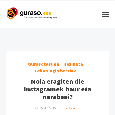
Gurasotasuna
Heziketa
Teknologia berriak
Nola eragiten die
Instagramek haur eta
nerabeei?
2019-09-05
GURASO