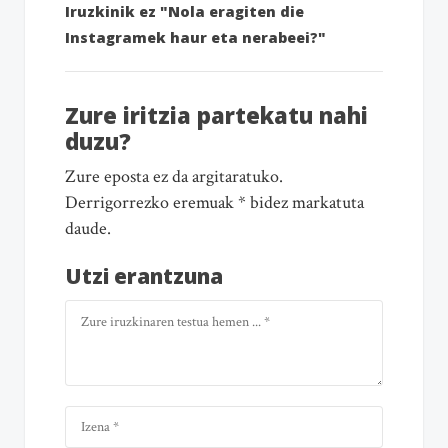
Iruzkinik ez "Nola eragiten die
Instagramek haur eta nerabeei?"
Zure iritzia partekatu nahi
duzu?
Zure eposta ez da argitaratuko.
Derrigorrezko eremuak * bidez markatuta
daude.
Utzi erantzuna