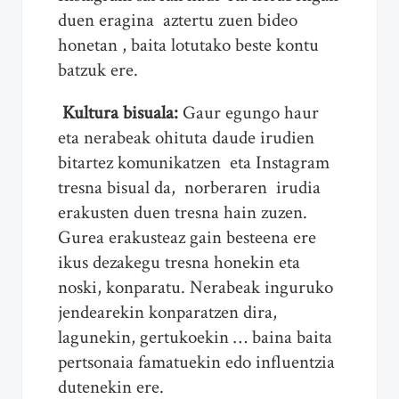
duen eragina aztertu zuen bideo
honetan , baita lotutako beste kontu
batzuk ere.
Kultura bisuala:
Gaur egungo haur
eta nerabeak ohituta daude irudien
bitartez komunikatzen eta Instagram
tresna bisual da, norberaren irudia
erakusten duen tresna hain zuzen.
Gurea erakusteaz gain besteena ere
ikus dezakegu tresna honekin eta
noski, konparatu. Nerabeak inguruko
jendearekin konparatzen dira,
lagunekin, gertukoekin … baina baita
pertsonaia famatuekin edo influentzia
dutenekin ere.