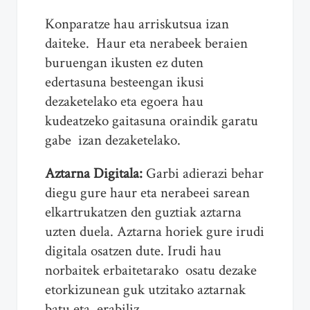
Konparatze hau arriskutsua izan
daiteke. Haur eta nerabeek beraien
buruengan ikusten ez duten
edertasuna besteengan ikusi
dezaketelako eta egoera hau
kudeatzeko gaitasuna oraindik garatu
gabe izan dezaketelako.
Aztarna Digitala:
Garbi adierazi behar
diegu gure haur eta nerabeei sarean
elkartrukatzen den guztiak aztarna
uzten duela. Aztarna horiek gure irudi
digitala osatzen dute. Irudi hau
norbaitek erbaitetarako osatu dezake
etorkizunean guk utzitako aztarnak
batu eta erabiliz.