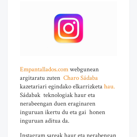
Empantallados.com
webgunean
argitaratu zuten
Charo Sádaba
kazetariari egindako elkarrizketa
hau.
Sádabak teknologiak haur eta
nerabeengan duen eraginaren
inguruan ikertu du eta gai honen
inguruan aditua da.
Instagram sareak haur eta nerabengan