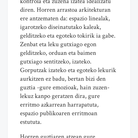
kontrola eta zuzena izatea idealizatu
diren. Horren arrastoa arkitekturan
ere antzematen da: espazio linealak,
igarotzeko diseinatutako kaleak,
gelditzeko eta egoteko tokirik ia gabe.
Zenbat eta leku gutxiago egon
gelditzeko, orduan eta baimen
gutxiago sentitzeko, izateko.
Gorputzak izateko eta egoteko lekurik
aurkitzen ez badu, bertan bizi den
guztia -gure emozioak, hain zuzen-
lekuz kanpo geratzen dira, gure
erritmo azkarrean harrapatuta,
espazio publikoaren erritmoan
estututa.
Horren guztiaren atzean gure