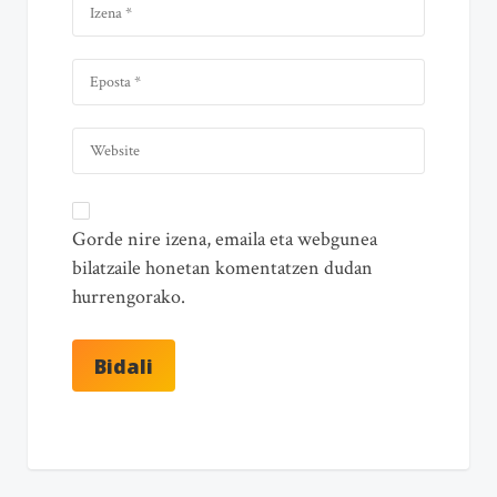
Gorde nire izena, emaila eta webgunea
bilatzaile honetan komentatzen dudan
hurrengorako.