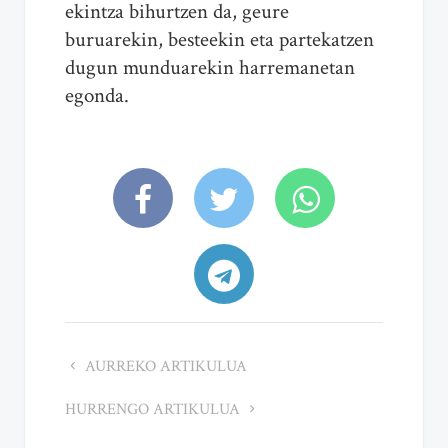
ekintza bihurtzen da, geure
buruarekin, besteekin eta partekatzen
dugun munduarekin harremanetan
egonda.
AURREKO ARTIKULUA
HURRENGO ARTIKULUA