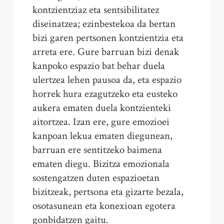
kontzientziaz eta sentsibilitatez
diseinatzea; ezinbestekoa da bertan
bizi garen pertsonen kontzientzia eta
arreta ere. Gure barruan bizi denak
kanpoko espazio bat behar duela
ulertzea lehen pausoa da, eta espazio
horrek hura ezagutzeko eta eusteko
aukera ematen duela kontzienteki
aitortzea. Izan ere, gure emozioei
kanpoan lekua ematen diegunean,
barruan ere sentitzeko baimena
ematen diegu. Bizitza emozionala
sostengatzen duten espazioetan
bizitzeak, pertsona eta gizarte bezala,
osotasunean eta konexioan egotera
gonbidatzen gaitu.