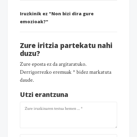
Iruzkinik ez "Non bizi dira gure
emozioak?"
Zure iritzia partekatu nahi
duzu?
Zure eposta ez da argitaratuko.
Derrigorrezko eremuak * bidez markatuta
daude.
Utzi erantzuna