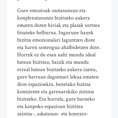
Gure emozioak osotasunean eta
konplexutasunez bizitzeko aukera
ematen duten hiriak eta plazak sortzea
litzateke helburua. Ingurune hauek
bizitza emozionalari laguntzen diote
eta haren sostengua ahalbidetzen dute.
Horrek ez du esan nahi mundu ideal
batean bizitzea; baizik eta mundu
erreal batean bizitzeko aukera izatea,
gure barruan dagoenari lekua ematen
dion espazioekin, benetako bizitza
kontziente eta garenarekiko zintzoa
bizitzeko. Eta horrela, gure barneko
eta kanpoko espazioan bizitzea
zaintza-, askatasun- eta konexio-