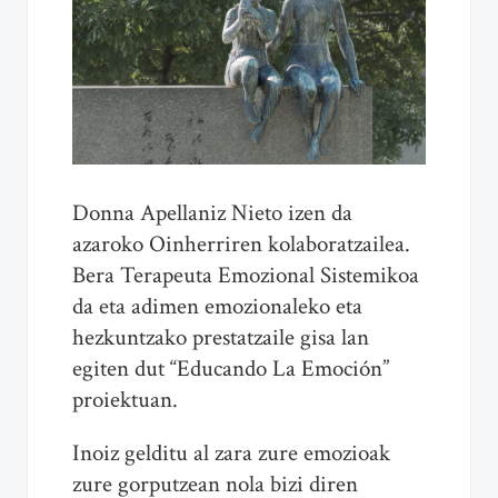
Donna Apellaniz Nieto izen da
azaroko Oinherriren kolaboratzailea.
Bera Terapeuta Emozional Sistemikoa
da eta adimen emozionaleko eta
hezkuntzako prestatzaile gisa lan
egiten dut “Educando La Emoción”
proiektuan.
Inoiz gelditu al zara zure emozioak
zure gorputzean nola bizi diren