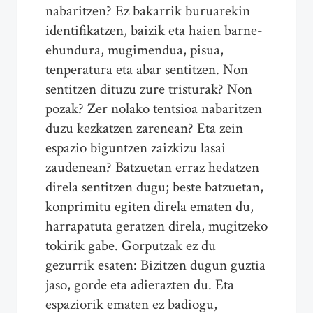
nabaritzen? Ez bakarrik buruarekin
identifikatzen, baizik eta haien barne-
ehundura, mugimendua, pisua,
tenperatura eta abar sentitzen. Non
sentitzen dituzu zure tristurak? Non
pozak? Zer nolako tentsioa nabaritzen
duzu kezkatzen zarenean? Eta zein
espazio biguntzen zaizkizu lasai
zaudenean? Batzuetan erraz hedatzen
direla sentitzen dugu; beste batzuetan,
konprimitu egiten direla ematen du,
harrapatuta geratzen direla, mugitzeko
tokirik gabe. Gorputzak ez du
gezurrik esaten: Bizitzen dugun guztia
jaso, gorde eta adierazten du. Eta
espaziorik ematen ez badiogu,