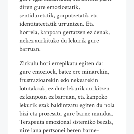
diren gure emozioetatik,
sentiduretatik, gorputzetatik eta
identitateetatik urruntzen. Eta
horrela, kanpoan gertatzen ez denak,
nekez aurkituko du lekurik gure
barruan.
Zirkulu hori errepikatu egiten da:
gure emozioek, batez ere minarekin,
frustrazioarekin edo nekearekin
lotutakoak, ez dute lekurik aurkitzen
ez kanpoan ez barruan, eta kanpoko
lekurik ezak baldintzatu egiten du nola
bizi eta prozesatu gure barne mundua.
Terapeuta emozional sistemiko bezala,
nire lana pertsonei beren barne-