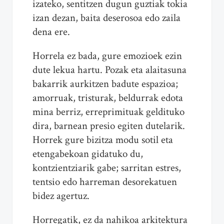
izateko, sentitzen dugun guztiak tokia
izan dezan, baita deserosoa edo zaila
dena ere.
Horrela ez bada, gure emozioek ezin
dute lekua hartu. Pozak eta alaitasuna
bakarrik aurkitzen badute espazioa;
amorruak, tristurak, beldurrak edota
mina berriz, erreprimituak geldituko
dira, barnean presio egiten dutelarik.
Horrek gure bizitza modu sotil eta
etengabekoan gidatuko du,
kontzientziarik gabe; sarritan estres,
tentsio edo harreman desorekatuen
bidez agertuz.
Horregatik, ez da nahikoa arkitektura