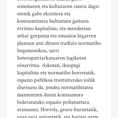
sistemaren eta kulturaren izaera dago:
etenik gabe ekoiztera eta
kontsumitzera bultzatzen gaituen
erritmo kapitalista, eta mendeetan
zehar gorputza eta emozioa bigarren
planoan utzi dituen tradizio normatibo
hegemonikoa, sarri
heteropatriarkatuaren logiketan
oinarritua. Askotan, ikuspegi
kapitalista eta normatibo horretatik,
espazio publikoa trantsiturako soilik
diseinatu da, jendea normatibitatea
mantentzen duten kontsumora
bideratutako espazio pribatuetara
eramanez. Horrela, geure buruetatik,
gure egia anitzetatik, eta horien parte