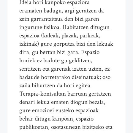
Ideia hori kanpoko espaziora
eramaten badugu, argi geratzen da
zein garrantzitsua den bizi garen
ingurune fisikoa. Habitatzen ditugun
espazioa (kaleak, plazak, parkeak,
izkinak) gure gorputza bizi den lekuak
dira, gu bertan bizi gara. Espazio
horiek ez badute gu gelditzen,
sentitzen eta garenak izaten uzten, ez
badaude horretarako diseinatuak; oso
zaila bihurtzen da hori egitea.
Terapia-kontsultan barruan gertatzen
denari lekua ematen diogun bezala,
gure emozioei eusteko espazioak
behar ditugu kanpoan, espazio
publikoetan, osotasunean bizitzeko eta