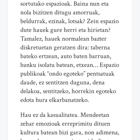
sortutako espazioak. Baina nun eta
nola bizitzen ditugu amorruak,
beldurrak, ezinak, lotsak? Zein espazio
dute hauek gure herri eta hirietan?
Tamalez, hauek normalean bazter
diskretuetan geratzen dira: taberna
bateko ertzean, auto baten barruan,
banku isolatu batean, etxean… Espazio
publikoak “ondo egoteko” pentsatuak
daude, ez sentitzen duguna, dena
delakoa, sentitzeko, horrekin egoteko
edota hura elkarbanatzeko.
Hau ez da kasualitatea. Mendeetan
zehar emozioak erreprimitu dituen
kultura batean bizi gara, non adimena,