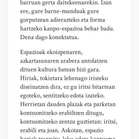
barruan gerta daitekeenarekin. Izan
ere, gure barne-munduak gure
gorputzean adierazteko eta forma
hartzeko kanpo-espazioa behar badu.
Dena dago konektatua.
Espazioak ekoizpenaren,
azkartasunaren arabera antolatzen
dituen kultura batean bizi gara.
Hiriak, tokietara lehenago iristeko
diseinatzen dira, ez gu iritsi bitartean
egoteko, sentitzeko edota izateko.
Herrietan dauden plazak eta parketan
kontsumitzeko erabiltzen ditugu,
kontsumitzeko zentzu guztietan: iritsi,
erabili eta joan. Askotan, espazio
horiek trantsitu-leku edota kontsumo-