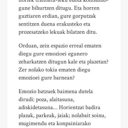
gune bihurtzen ditugu. Eta horren
guztiaren erdian, gure gorputzak
sentitzen duena erakusteko eta
prozesatzeko lekuak bilatzen ditu.
Orduan, zein espazio erreal ematen
diegu gure emozioei egunero
zeharkatzen ditugun kale eta plazetan?
Zer nolako tokia ematen diegu
emozioei gure barnean?
Emozio batzuek baimena dutela
dirudi: poza, alaitasuna,
adiskidetasuna… Horientzat badira
plazak, parkeak, jaiak; nolabait soinu,
mugimendu eta konpainiarako