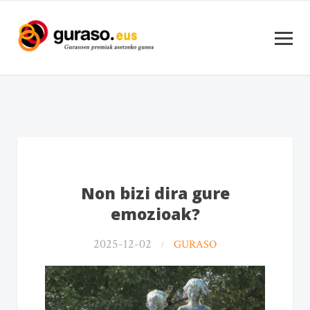
Non bizi dira gure
emozioak?
2025-12-02
GURASO