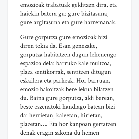
emozioak trabatuak gelditzen dira, eta
haiekin batera gu: gure bizitasuna,
gure argitasuna eta gure harremanak.
Gure gorputza gure emozioak bizi
diren tokia da. Esan genezake,
gorputza habitatzen dugun lehenengo
espazioa dela: barruko kale multzoa,
plaza sentikorrak, sentitzen ditugun
eskailera eta parkeak. Hor barruan,
emozio bakoitzak bere lekua bilatzen
du. Baina gure gorputza, aldi berean,
beste eszenatoki handiago batean bizi
da: herrietan, kaleetan, hirietan,
plazetan…. Eta hor kanpoan gertatzen
denak eragin sakona du hemen