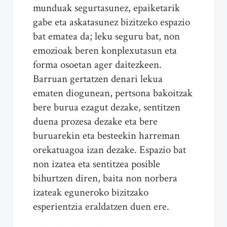
munduak segurtasunez, epaiketarik
gabe eta askatasunez bizitzeko espazio
bat ematea da; leku seguru bat, non
emozioak beren konplexutasun eta
forma osoetan ager daitezkeen.
Barruan gertatzen denari lekua
ematen diogunean, pertsona bakoitzak
bere burua ezagut dezake, sentitzen
duena prozesa dezake eta bere
buruarekin eta besteekin harreman
orekatuagoa izan dezake. Espazio bat
non izatea eta sentitzea posible
bihurtzen diren, baita non norbera
izateak eguneroko bizitzako
esperientzia eraldatzen duen ere.